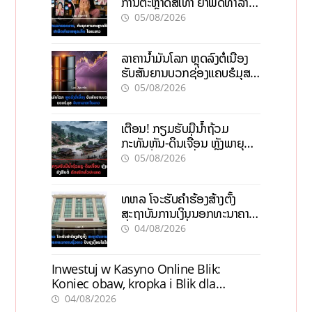
ການຕະຫຼາດສີເທົາ ຢາພິດທຳລາຍ
ທຸລະກິດ ໄລຍະຍາວ
05/08/2026
ລາຄານ້ຳມັນໂລກ ຫຼຸດລົງຕໍ່ເນື່ອງ
ຮັບສັນຍານບວກຊ່ອງແຄບຮໍມຸສ
ຈັບຕາລາຄາໃນລາວ
05/08/2026
ເຕືອນ! ກຽມຮັບມືນໍ້າຖ້ວມ
ກະທັນຫັນ-ດິນເຈື່ອນ ຫຼັງພາຍຸຝົນ
ຍັງສືບຕໍ່ຕົກໜັກທົ່ວປະເທດ
05/08/2026
ທຫລ ໂຈະຮັບຄຳຮ້ອງສ້າງຕັ້ງ
ສະຖາບັນການເງິນນອກທະນາຄານ
ຊົ່ວຄາວ ປັບປຸງເງື່ອນໄຂໃໝ່
04/08/2026
Inwestuj w Kasyno Online Blik:
Koniec obaw, kropka i Blik dla
pewności
04/08/2026