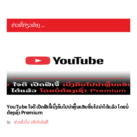
ຂ່າວທີ່ກ່ຽວຂ້ອງ ...
YouTube ໃຈດີ ເປີດຟີເຈີ້ເບິ່ງຄິບໄປນຳຫຼິ້ນແອັບອື່ນໄປນຳໄດ້ແລ້ວ ໂດຍບໍ່
ຕ້ອງເຊົ່າ Premium
ຂ່າວທົ່ວໄປ
ເທັກໂນໂລຢີ
,