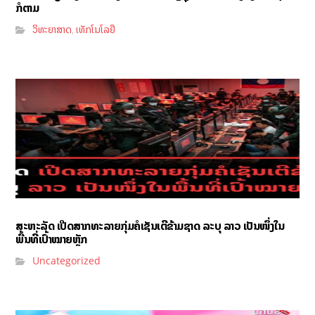
ກໍຕາມ
ວິທະຍາສາດ
ເທັກໂນໂລຢີ
,
ສະຫະລັດ ເປີດສາກທະລາຍກຸ່ມຄໍເຊັນເຕີຂ້າມຊາດ ລະບຸ ລາວ ເປັນໜຶ່ງໃນ
ພື້ນທີ່ເປົ້າໝາຍຫຼັກ
Uncategorized