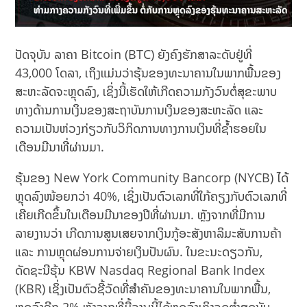
ປັດຈຸບັນ ລາຄາ Bitcoin (BTC) ຍັງຄົງຮັກສາລະດັບຢູ່ທີ່
43,000 ໂດລາ, ເຖິງແມ່ນວ່າຮຸ້ນຂອງທະນາຄານໃນພາກພື້ນຂອງ
ສະຫະລັດຈະຫຼຸດລົງ, ເຊິ່ງນີ້ເຮັດໃຫ້ເກີດຄວາມກັງວົນຕໍ່ສຸຂະພາບ
ທາງດ້ານການເງິນຂອງສະຖາບັນການເງິນຂອງສະຫະລັດ ​ແລະ ​
ຄວາມ​ເປັນ​ຫ່ວງ​ກ່ຽວ​ກັບ​ວິ​ກິດ​ການທາງ​ການ​ເງິນ​ທີ່ຊ້ຳຮອຍໃນ​​
ເດືອນ​ມີນາທີ່​ຜ່ານ​ມາ.
ຮຸ້ນຂອງ New York Community Bancorp (NYCB) ໄດ້
ຫຼຸດລົງໜ້ອຍກວ່າ 40%, ເຊິ່ງເປັນຕົວເລກທີ່ໃກ້ຄຽງກັບຕົວເລກທີ່
ເຄີຍເກີດຂຶ້ນໃນເດືອນມີນາຂອງປີທີ່ຜ່ານມາ. ຫຼັງຈາກທີ່ມີການ
ລາຍງານວ່າ ເກີດການສູນເສຍຈາກເງິນກູ້ອະສັງຫາລິມະສັບການຄ້າ
ແລະ ​ການ​ຫຼຸດ​ຜ່ອນ​ການ​ຈ່າຍ​ເງິນ​ປັນ​ຜົນ.​ ໃນຂະນະດຽວກັນ,
ດັດຊະນີຮຸ້ນ KBW Nasdaq Regional Bank Index
(KBR) ເຊິ່ງເປັນຕົວຊີ້ວັດທີ່ສໍາຄັນຂອງທະນາຄານໃນພາກພື້ນ,