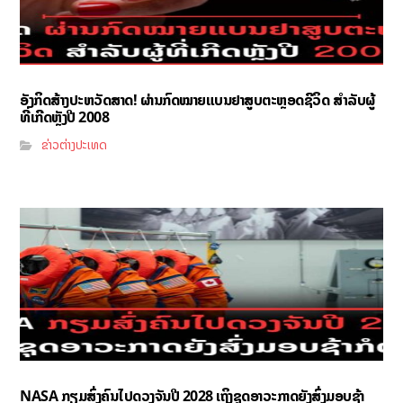
ອັງກິດສ້າງປະຫວັດສາດ! ຜ່ານກົດໝາຍແບນຢາສູບຕະຫຼອດຊີວິດ ສຳລັບຜູ້
ທີ່ເກີດຫຼັງປີ 2008
ຂ່າວຕ່າງປະເທດ
NASA ກຽມສົ່ງຄົນໄປດວງຈັນປີ 2028 ເຖິງຊຸດອາວະກາດຍັງສົ່ງມອບຊ້າ