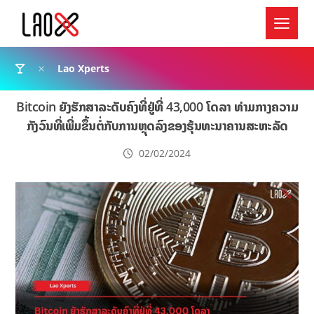
Lao Xperts
Bitcoin ຍັງຮັກສາລະດັບຄົງທີ່ຢູ່ທີ່ 43,000 ໂດລາ ທ່າມກາງຄວາມ
ກັງວົນທີ່ເພີ່ມຂຶ້ນຕໍ່ກັບການຫຼຸດລົງຂອງຮຸ້ນທະນາຄານສະຫະລັດ
02/02/2024