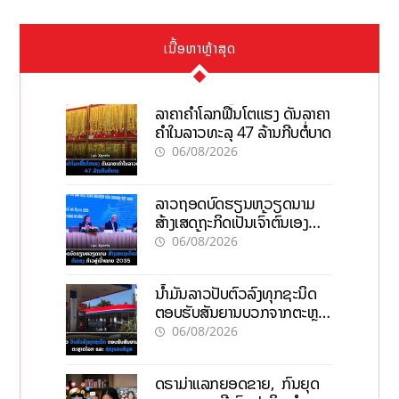
ເນື້ອຫາຫຼ້າສຸດ
ລາຄາຄຳໂລກຟື້ນໂຕແຮງ ດັນລາຄາ
ຄຳໃນລາວທະລຸ 47 ລ້ານກີບຕໍ່ບາດ
06/08/2026
ລາວຖອດບົດຮຽນຫວຽດນາມ
ສ້າງເສດຖະກິດເປັນເຈົ້າຕົນເອງ
ກ້າວສູ່ເປົ້າໝາຍ 2035
06/08/2026
ນໍ້າມັນລາວປັບຕົວລົງທຸກຊະນິດ
ຕອບຮັບສັນຍານບວກຈາກຕະຫຼາດ
ໂລກ ແລະ ຊ່ອງແຄບຮໍມູສ
06/08/2026
ດຣາມ່າແລກຍອດຂາຍ, ກົນຍຸດ