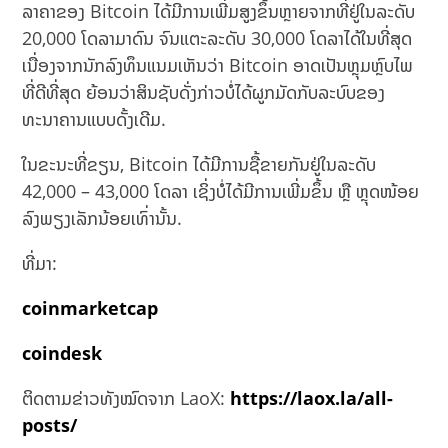
ລາຄາຂອງ Bitcoin ໄດ້ມີການເພີ່ມສູງຂຶ້ນຫຼາຍຈາກທີ່ຢູ່ໃນລະດັບ
20,000 ໂດລາມາດົນ ຈົນແຕະລະດັບ 30,000 ໂດລາໄດ້ໃນທີ່ສຸດ
ເນື່ອງຈາກນັກລົງທຶນແນມເຫັນວ່າ Bitcoin ອາດເປັນຫຼຸມຫຼົບໄພ
ທີ່ດີທີ່ສຸດ ຍ້ອນວ່າສິນຊັບດັ່ງກ່າວບໍ່ໄດ້ຜູກມັດກັບລະບົບຂອງ
ທະນາຄານແບບດັ້ງເດີມ.
ໃນຂະນະທີ່ຂຽນ, Bitcoin ໄດ້ມີການຊື້ຂາຍກັນຢູ່ໃນລະດັບ
42,000 – 43,000 ໂດລາ ເຊິ່ງບໍ່ໄດ້ມີການເພີ່ມຂຶ້ນ ຫຼື ຫຼຸດໜ້ອຍ
ລົງພຽງເລັກນ້ອຍເທົ່ານັ້ນ.
ທີ່ມາ:
coinmarketcap
coindesk
ຕິດຕາມຂ່າວທັງໝົດຈາກ LaoX:
https://laox.la/all-
posts/