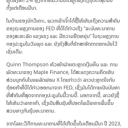
ຫຼຸດລົງອີກ 2% ຫຼັງຈາກທີ່ມື້ວານນີ້ໄດ້ຫຼຸດລົງເຖິງຈຸດຕໍ່າສຸດນັບ
ຕັ້ງແຕ່ເດືອນມີນາ.
ໃນດ້ານຂອງນັກວິເຄາະ, ພວກເຂົາເຈົ້າໄດ້ຊີ້ໃຫ້ເຫັນເຖິງຄວາມສໍາຄັນ
ຂອງຖະແຫຼງການຂອງ FED ທີ່ບໍ່ໄດ້ກ່າວເຖິງ “ລະບົບທະນາຄານ
ຂອງສະຫະລັດ ແຂງແຮງ ແລະ ມີຄວາມຍືດຫຍຸ່ນ” ໃນຖະແຫຼງການ
ກອງປະຊຸມໃນວັນພຸດ ແລະ ຍັງຄົງສືບຕໍ່ຮັກສາອັດຕາດອກເບ້ຍໄວ້
ເຊັ່ນເດີມ.
Quinn Thompson ຫົວໜ້າຝ່າຍຕະຫຼາດເງິນທຶນ ແລະ ການ
ພັດທະນາຂອງ Maple Finance, ໄດ້ສະແດງຄວາມຄິດເຫັນ
ສ່ວນບຸກຄົນໃນແພລັດຟອມ X ໂດຍກ່າວວ່າ ລາວປະຫຼາດໃຈກັບ
ຖ້ອຍຄຳທີ່ບໍ່ໄດ້ກ່າວອອກມາຈາກ FED, ເຊິ່ງມັນໄດ້ກາຍເປັນບັນຫາ
ທີ່ສໍາຄັນທີ່ສຸດຈາກກອງປະຊຸມໃນມື້ວານນີ້. ນອກຈາກນີ້, ລາວຍັງຊີ້
ໃຫ້ເຫັນວ່າລາຄາຄໍາ, ເຊິ່ງເປັນສິນຊັບທີ່ປອດໄພມີລາຄາເພີ່ມຂຶ້ນ
ສວນທາງກັບຮຸ້ນທະນາຄານ.
ຈາກໄລຍະວິກິການທະນາຄານທີ່ໄດ້ເກີດຂຶ້ນໃນເດືອນມີນາ ປີ 2023,