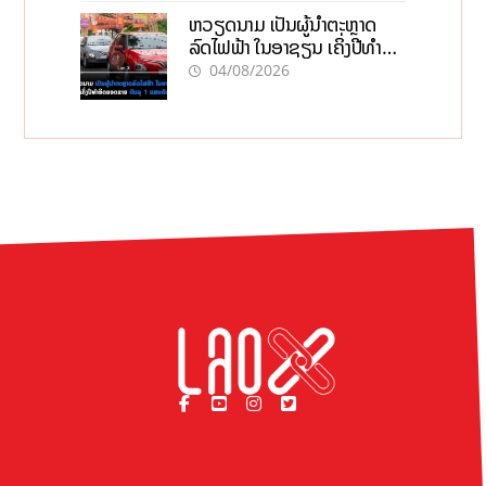
ຫວຽດນາມ ເປັນຜູ້ນຳຕະຫຼາດ
ລົດໄຟຟ້າ ໃນອາຊຽນ ເຄິ່ງປີທຳອິດ
ຍອດຂາຍບັນລຸ 1 ແສນຄັນ
04/08/2026