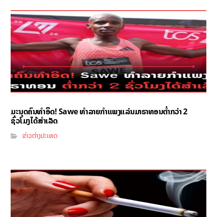
ມະນຸດຄົນທຳອິດ! Sawe ທຳລາຍກຳແພງແລ່ນມາຣາທອນຕ່ຳກວ່າ 2
ຊົ່ວໂມງໄດ້ສຳເລັດ
ຂ່າວຕ່າງປະເທດ