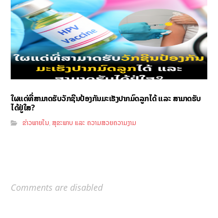
ໃຜແດ່ທີ່ສາມາດຮັບວັກຊີນປ້ອງກັນມະເຮັງປາກມົດລູກໄດ້ ແລະ ສາມາດຮັບ
ໄດ້ຢູ່ໃສ?
ຂ່າວພາຍໃນ
ສຸຂະພາບ ແລະ ຄວາມສວຍຄວາມງາມ
,
Comments are disabled