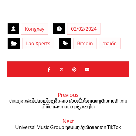
Kongxay
02/02/2024
Lao Xperts
Bitcoin
ລາວເອັກ
Previous
ທ່າແຮງຈາກລົດໄຟຄວາມໄວສູງຈີນ-ລາວ ຊ່ວຍເພີ່ມໂອກາດທາງດ້ານການຄ້າ, ການ
ລົງທຶນ ແລະ ການທ່ອງທ່ຽວຂອງໄທ
Next
Universal Music Group ຖອນເພງທັງໝົດອອກຈາກ TikTok