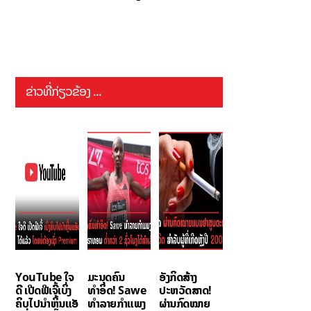
ຂ່າວທີ່ກ່ຽວຂ້ອງ ...
YouTube ໃຈ
ມະນຸດຄົນ
ອັງກິດສ້າງ
ດີ ເປີດຟີເຈີ້ເບິ່ງ
ທຳອິດ! Sawe
ປະຫວັດສາດ!
ຄິບໄປນຳຫຼິ້ນແອັ
ທຳລາຍກຳແພງ
ຜ່ານກົດໝາຍ