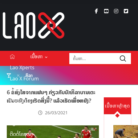
ເນື້ອຫາ
Lao Xperts
ກິລາ
Lao X Forum
ວິດີໂອ
6 ຂໍ້ສົງໄສຈາກແຟນໆ ກ່ຽວກັບນັກກິລາບານເຕະ
ເປັນຫຍັງຕ້ອງເຮັດສິ່ງນີ້? ແລ້ວເຮັດເພື່ອຫຍັງ?
Podcasts
ເນື້ອຫາຫຼ້າສຸດ
Events
26/03/2021
ກ່ຽວກັບ
ຕິດຕໍ່ໂຄສະນາ