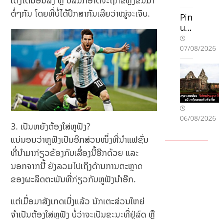
ເຕັງໂຕນອນລົງ ຫຼື ບໍ່ລົ້ມກໍອາດຈະຖືກຂີ່ຫຼັງຂຶ້ນມາ
uta
ຕໍ່ໆກັນ ໂດຍທີ່ບໍ່ໄດ້ປຶກສາກັນເລີຍວ່າໝູຸ່ຈະເຈັບ.
n
Pin
sve
up
ns
Ca
k
sin
07/08/2026
lic
o
en
Oy
s
unl
so
arı:
m
Mo
acc
stb
06/08/2026
ept
et
ເປັນຫຍັງຕ້ອງໃສ່ຫູຟັງ?
era
AZ
ແນ່ນອນວ່າຫູຟັງເປັນອີກສ່ວນໜຶ່ງທີ່ນຳແຟຊັ່ນ
r
ilə
Sw
Mü
ທີ່ນຳມາກ່ຽວຂ້ອງກັບເລື່ອງນີ້ອີກດ້ວຍ ແລະ
ish
qa
ນອກຈາກນີ້ ຍັງລວມໄປເຖິງດ້ານການຕະຫຼາດ
:
yis
ຂອງຜະລິດຕະພັນທີ່ກ່ຽວກັບຫູຟັງນຳອີກ.
En
əd
jä
ə
ແຕ່ເມື່ອມາສັງເກດເບິ່ງແລ້ວ ນັກເຕະສ່ວນໃຫຍ່
mf
Nə
öre
Tə
ຈຳເປັນຕ້ອງໃສ່ຫູຟັງ ບໍ່ວ່າຈະເປັນຂະນະທີ່ຢູ່ລົດ ຫຼື