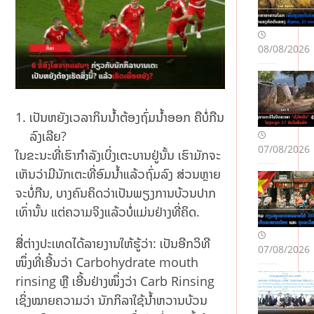
08/08/2026
ເປັນຫຍັງເວລາກິນນ້ຳຕ້ອງຖົ່ມນ້ຳອອກ ຄືບໍ່ກືນ
ລົງເລີຍ?
07/08/2026
ໃນຂະນະທີ່ເຮົາກຳລັງເບິ່ງເຕະບານຢູ່ນັ້ນ ເຮົາມັກຈະ
ເຫັນວ່າມີນັກເຕະທີ່ອົມນ້ຳແລ້ວຖົ່ມລົງ ສ່ວນຫຼາຍ
ຈະບໍ່ກືນ, ບາງຄົນຄິດວ່າເປັນພຽງການບ້ວນປາກ
ເທົ່ານັ້ນ ແຕ່ຄວາມຈິງແລ້ວບໍ່ແມ່ນຢ່າງທີ່ຄິດ.
ສື່ຕ່າງປະເທດໄດ້ລາຍງານໃຫ້ຮູ້ວ່າ: ເປັນອີກວິທີ
07/08/2026
ໜຶ່ງທີ່ເອີ້ນວ່າ Carbohydrate mouth
rinsing ຫຼື ເອີ້ນຢ່າງໜຶ່ງວ່າ Carb Rinsing
ເຊິ່ງໝາຍຄວາມວ່າ ນັກກິລາໃຊ້ນ້ຳຫວານບ້ວນ