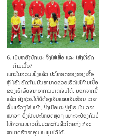
ເປັນຫຍັງນັກເຕະ ຈຶ່ງໃສ່ເສື້ອ ແລະ ໂສ້ງທີ່ຮັດ
ກ້າມເນື້ອ?
ເພາະໃນສ່ວນໜຶ່ງແລ້ວ ປະໂຫຍດຂອງຂອງເສື້ອ
ຫຼື ໂສ້ງ ຮັດກ້າມມັນສາມາດຊ່ວຍເຮັດໃຫ້ກ້າມເນື້ອ
ຂອງເຮົາລົດຈາກອາການບາດເຈັບໄດ້. ນອກຈາກນີ້
ແລ້ວ ຍັງຊ່ວຍໃຫ້ບໍ່ຕ້ອງເຈັບແສບເຈັບຮ້ອນ ເວລາ
ລົ້ມແລ້ວຖູໃສ່ຫຍ້າ, ຍິ່ງເມື່ອເຕະຢູ່ຢູໂຣບໃນເວລາ
ໜາວໆ ຍິ່ງເປັນປະໂຫຍດສຸດໆ ເພາະຈະປ້ອງກັນບໍ່
ໃຫ້ຄວາມໜາວນັ້ນປະທະກັບຜິວໂດຍກົງ ກໍຈະ
ສາມາດຮັກສາອຸນຫະພູມໄວ້ໄດ້.