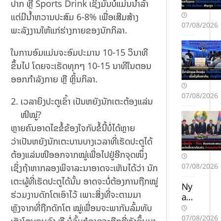
ປາກ ຫຼື Sports Drink ເຊິ່ງມັນບໍ່ແມ່ນນ້ຳລ້າ
ແຕ່ມີນ້ຳຫວານປະສົມ 6-8% ເພື່ອເສີມສ້າງ
07/08/2026
ພະລັງງານໃຫ້ແກ່ຮ່າງກາຍຂອງນັກກິລາ.
ໃນການອົມແມ່ນຈະອົມປະມານ 10-15 ວິນາທີ
ຂຶ້ນໄປ ໂດຍຈະເຮັດທຸກໆ 10-15 ນາທີໃນຕອນ
ອອກກຳລັງກາຍ ຫຼື ຫຼິ້ນກິລາ.
07/08/2026
ເວລາຍິງປະຕູເຂົ້າ ເປັນຫຍັງນັກເຕະຕ້ອງແລ່ນ
ໜີໝູ່?
ຫຼາຍຄົນອາດໄຂຂໍ້ຂ້ອງໃຈກັບຂໍ້ນີ້ບໍ່ໄດ້ຫຼາຍ
ວ່າເປັນຫຍັງນັກເຕະບານບາງເວລາທີ່ເຮັດປະຕູໄດ້
ຕ້ອງແລ່ນໜີອອກຈາກໝູ່ເພື່ອໄປຢູ່ອີກຈຸດໜຶ່ງ
07/08/2026
ເຊິ່ງຖ້າຫາກລອງພິຈາລະນາອາດຈະເຫັນໄດ້ວ່າ ນັກ
ເຕະຜູ້ທີ່ເຮັດປະຕູໄດ້ນັ້ນ ອາດຈະບໍ່ຕ້ອງການຖືກໝູ່
Ny
ຮ່ວມງານດັກໂຕເອົາໄວ້ ເພາະສິ່ງທີ່ຈະຕາມມາ
a
cas
ຫຼັງຈາກທີ່ຖືກດັກໂຕ ໝູ່ເພື່ອນຈະພາກັນລົ້ມທັບ
ino
07/08/2026