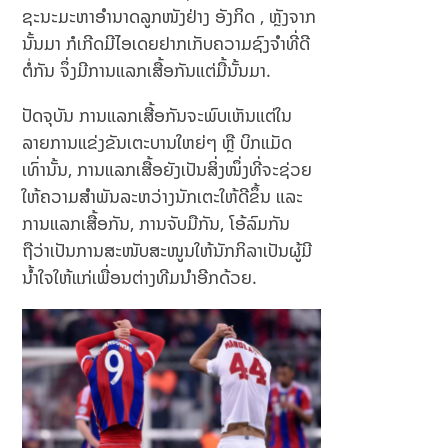
ຊະນະມະຫາອຳນາດລູກໜັງຢ່າງ ອັງກິດ , ຫຼັງຈາກ
ນັ້ນມາ ກໍເກີດມີໄອເດຍຢາກເກັບຄວາມຊົງຈຳທີ່ດີ
ຕໍ່ກັນ ຈຶ່ງມີການແລກເສື້ອກັນແຕ່ມື້ນັ້ນມາ.
ປັດຈຸບັນ ການແລກເສື້ອກັນຈະພົບເຫັນແຕ່ໃນ
ລາຍການແຂ່ງຂັນເຕະບານໃຫຍ່ໆ ຫຼື ບິກແມັດ
ເທົ່ານັ້ນ, ການແລກເສື້ອຍັງເປັນສິ່ງໜຶ່ງທີ່ຈະຊ່ວຍ
ໃຫ້ຄວາມສຳພັນລະຫວ່າງນັກເຕະໃຫ້ດີຂຶ້ນ ແລະ
ການແລກເສື້ອກັນ, ການຈັບມືກັນ, ໂອ້ລົມກັນ
ຖືວ່າເປັນການສະໜັບສະໜູນໃຫ້ນັກກິລາເປັນຜູ້ມີ
ນ້ຳໃຈໃຫ້ແກ່ເພື່ອນຕ່າງທີມນຳອີກດ້ວຍ.