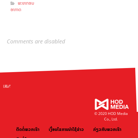
ພະຍາກອນ
ອາກາດ
Comments are disabled
© 2020 HOD Media
Co., Ltd.
ຕິດຕໍ່ພວກເຮົາ
ເງື່ອນໄຂການນຳໃຊ້ຂ່າວ
ກ່ຽວກັບພວກເຮົາ