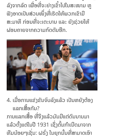
lse
qdi
ລົງຈາກລົດ ເພື່ອທີ່ຈະຍ່າງເຂົ້າໄປໃນສະໜາມ ຫູ
m
ຟັງອາດເປັນສ່ວນໜຶ່ງທີ່ເຮັດໃຫ້ພວກເຂົາມີ
Edi
r?
ສະມາທິ ກ່ອນທີ່ຈະເຕະບານ ແລະ ຍັງຊ່ວຍໃຫ້
ຜ່ອນຄາຍຈາກຄວາມກົດດັນອີກ.
ເມື່ອການແຂ່ງຂັນຈົບລົງແລ້ວ ເປັນຫຍັງຕ້ອງ
ແລກເສື້ອກັນ?
ການແລກເສື້ອ ທີ່ຈິງແລ້ວມັນມີແຕ່ດົນນານມາ
ແລ້ວຕັ້ງແຕ່ໃນປີ 1931 ເຊິ່ງຕົ້ນກຳເນີດມາຈາກ
ທີມນ້ອຍໆເຊັ່ນ: ຝຣັ່ງ ໃນຍຸກນັ້ນທີ່ສາມາດເອົາ