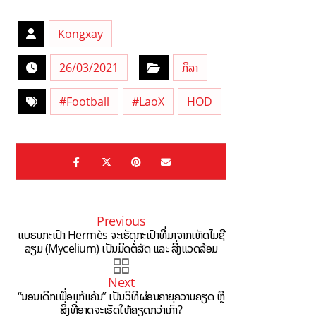
Kongxay
26/03/2021
ກິລາ
#Football
#LaoX
HOD
Previous
ແບຣນກະເປົາ Hermès ຈະເຮັດກະເປົາທີ່ມາຈາກເຫັດໄມຊີ
ລຽມ (Mycelium) ເປັນມິດຕໍ່ສັດ ແລະ ສິ່ງແວດລ້ອມ
Next
“ນອນເດິກເພື່ອແກ້ແຄ້ນ” ເປັນວິທີຜ່ອນຄາຍຄວາມຄຽດ ຫຼື
ສິ່ງທີ່ອາດຈະເຮັດໃຫ້ຄຽດກວ່າເກົ່າ?