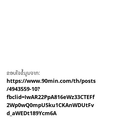
ຂອບໃຈຂໍ້ມູນຈາກ:
https://www.90min.com/th/posts
/4943559-10?
fbclid=IwAR22PpA816eWz33CTEFf
2Wp0wQ0mpU5ku1CKAnWDUtFv
d_aWEDt189Ycm6A