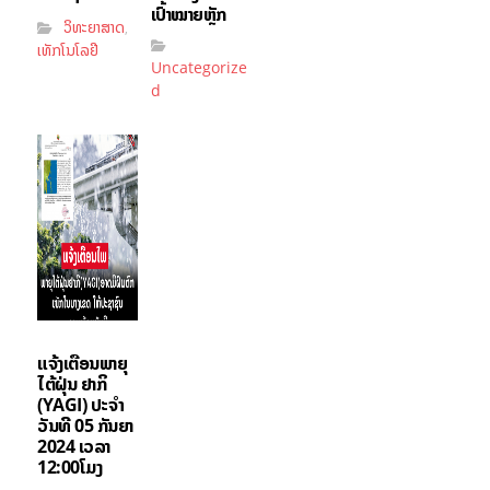
ເປົ້າໝາຍຫຼັກ
ວິທະຍາສາດ
,
ເທັກໂນໂລຢີ
Uncategorize
d
ແຈ້ງເຕືອນພາຍຸ
ໄຕ້ຝຸ່ນ ຢາກິ
(YAGI)​ ປະຈໍາ
ວັນທີ 05 ກັນຍາ
2024 ເວລາ
12:00ໂມງ