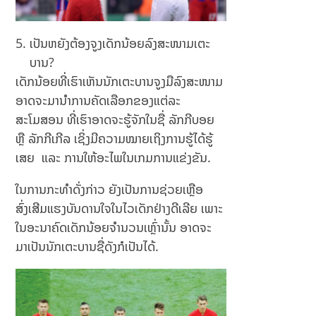
ເປັນຫຍັງຕ້ອງຈູງເດັກນ້ອຍລົງສະໜາມເຕະ
ບານ?
ເດັກນ້ອຍທີ່ເຮົາເຫັນນັກເຕະບານຈູງມືລົງສະໜາມ
ອາດຈະມານຳການຄັດເລືອກຂອງແຕ່ລະ
ສະໂມສອນ ທີ່ເຮົາອາດຈະຮູ້ຈັກໃນຊື່ ລັກກີບອຍ
ຫຼື ລັກກີເກີລ ເຊິ່ງມີຄວາມໝາຍເຖິງການຮູ້ໄດ້ຮູ້
ເສຍ ແລະ ການໃຫ້ອະໄພໃນເກມການແຂ່ງຂັນ.
ໃນການກະທຳດັ່ງກ່າວ ຍັງເປັນການຊ່ວຍເຫຼືອ
ສົ່ງເສີມແຮງບັນດານໃຈໃນໄວເດັກຢ່າງດີເລີຍ ເພາະ
ໃນອະນາຄົດເດັກນ້ອຍຈຳນວນເຫຼົ່ານັ້ນ ອາດຈະ
ມາເປັນນັກເຕະບານຊື່ດັງກໍເປັນໄດ້.