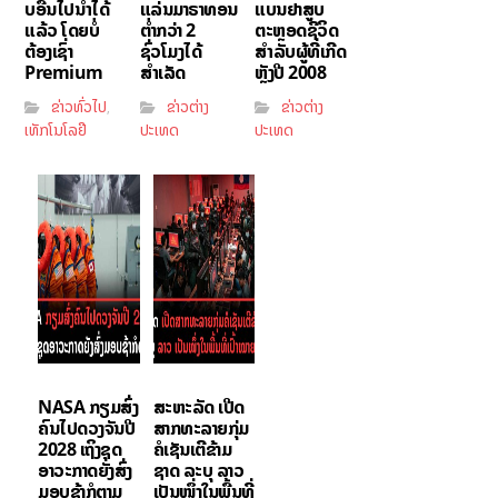
ບອື່ນໄປນຳໄດ້
ແລ່ນມາຣາທອນ
ແບນຢາສູບ
ແລ້ວ ໂດຍບໍ່
ຕ່ຳກວ່າ 2
ຕະຫຼອດຊີວິດ
ຕ້ອງເຊົ່າ
ຊົ່ວໂມງໄດ້
ສຳລັບຜູ້ທີ່ເກີດ
Premium
ສຳເລັດ
ຫຼັງປີ 2008
ຂ່າວທົ່ວໄປ
ຂ່າວຕ່າງ
ຂ່າວຕ່າງ
,
ເທັກໂນໂລຢີ
ປະເທດ
ປະເທດ
NASA ກຽມສົ່ງ
ສະຫະລັດ ເປີດ
ຄົນໄປດວງຈັນປີ
ສາກທະລາຍກຸ່ມ
2028 ເຖິງຊຸດ
ຄໍເຊັນເຕີຂ້າມ
ອາວະກາດຍັງສົ່ງ
ຊາດ ລະບຸ ລາວ
ມອບຊ້າກໍຕາມ
ເປັນໜຶ່ງໃນພື້ນທີ່