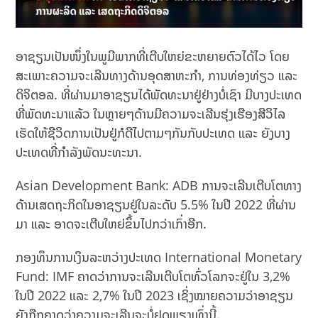
ອາຊຽນເປັນໜຶ່ງໃນພູມີພາກທີ່ເຕີບໃຫຍ່ຂະຫຍາຍຕົວໄດ້ໄວ ໂດຍ
ສະເພາະຄວາມຈະເລີນທາງດ້ານອຸດສາຫະກຳ, ການທ່ອງທ່ຽວ ແລະ
ດິຈິຕອລ. ທີ່ຜ່ານມາອາຊຽນໄດ້ພັດທະນາຢູ່ຢ່າງບໍ່ເຊົາ ມີບາງປະເທດ
ທີ່ພັດທະນາແລ້ວ ໃນຫຼາຍໆດ້ານມີຄວາມຈະເລີນຮຸ່ງເຮືອງສີວິໄລ
ເຮັດໃຫ້ຊີວິດການເປັນຢູ່ກໍດີໄປຕາມໆກັນກັບປະເທດ ແລະ ຍັງບາງ
ປະເທດທີ່ກຳລັງພັດນະທະນາ.
Asian Development Bank: ADB ການຈະເລີນເຕີບໂຕທາງ
ດ້ານເສດຖະກິດໃນອາຊຽນຢູ່ໃນລະດັບ 5.5% ໃນປີ 2022 ທີ່ຜ່ານ
ມາ ແລະ ອາດຈະເຕີບໃຫຍ່ຂຶ້ນໄປກວ່າເກົ່າອີກ.
ກອງທຶນການເງິນລະຫວ່າງປະເທດ International Monetary
Fund: IMF ຄາດວ່າການຈະເລີນເຕີບໂຕທົ່ວໂລກຈະຢູ່ໃນ 3,2%
ໃນປີ 2022 ແລະ 2,7% ໃນປີ 2023 ເຊິ່ງໝາຍຄວາມວ່າອາຊຽນ
ຍັງຖືກຄາດວ່າຄວາມຈະເລີນຈະບໍ່ຢຸດພຽງເທົ່ານີ້.