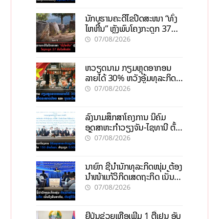
ນັກບູຮານຄະດີໄຂປິດສະໜາ “ທົ່ງ
ໄຫຫີນ” ຫຼັງພົບໂຄງກະດູກ 37
ຄົນໃນຫີນຍັກ
07/08/2026
ຫວຽດນາມ ກຽມຫຼຸດອາກອນ
ລາຍໄດ້ 30% ຫວັງອູ້ມທຸລະກິດ
ຂະໜາດນ້ອຍ ແລະ ຈຸນລະ
07/08/2026
ວິສາຫະກິດ
ລົງນາມສຶກສາໂຄງການ ນິຄົມ
ອຸດສາຫະກຳວຽງຈັນ-ໄຊທານີ ຕັ້ງ
ເປົ້າດຶງທຶນ 150 ລ້ານໂດລາ, ສ້າງ
07/08/2026
ວຽກ 5.000 ຕຳແໜ່ງ
ນາຍົກ ຊີ້ນຳນັກທຸລະກິດໜຸ່ມ ຕ້ອງ
ນຳໜ້າແກ້ວິກິດເສດຖະກິດ ເນັ້ນດຶງ
ທຶນສາກົນ, ຫັນສູ່ດິຈິຕອນ
07/08/2026
ຍີ່ປຸ່ນຊ່ວຍເຫຼືອເພີ່ມ 1 ຕື້ເຢນ ອັບ