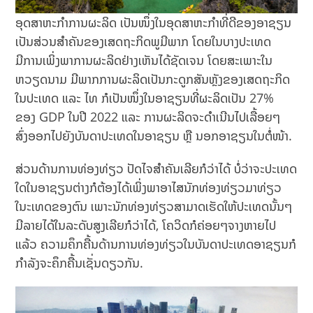
ອຸດສາຫະກຳການຜະລິດ ເປັນໜຶ່ງໃນອຸດສາຫະກຳທີ່ດີຂອງອາຊຽນ
ເປັນສ່ວນສຳຄັນຂອງເສດຖະກິດພູມີພາກ ໂດຍໃນບາງປະເທດ
ມີການເພິ່ງພາການຜະລິດຢ່າງເຫັນໄດ້ຊັດເຈນ ໂດຍສະເພາະໃນ
ຫວຽດນາມ ມີພາກການຜະລິດເປັນກະດູກສັນຫຼັງຂອງເສດຖະກິດ
ໃນປະເທດ ແລະ ໄທ ກໍເປັນໜຶ່ງໃນອາຊຽນທີ່ຜະລິດເປັນ 27%
ຂອງ GDP ໃນປີ 2022 ແລະ ການຜະລິດຈະດຳເນີນໄປເລື້ອຍໆ
ສົ່ງອອກໄປຍັງບັນດາປະເທດໃນອາຊຽນ ຫຼື ນອກອາຊຽນໃນຕໍ່ໜ້າ.
ສ່ວນດ້ານການທ່ອງທ່ຽວ ປັດໄຈສຳຄັນເລີຍກໍວ່າໄດ້ ບໍ່ວ່າຈະປະເທດ
ໃດໃນອາຊຽນຕ່າງກໍຕ້ອງໄດ້ເພິ່ງພາອາໄສນັກທ່ອງທ່ຽວມາທ່ຽວ
ໃນະເທດຂອງຕົນ ເພາະນັກທ່ອງທ່ຽວສາມາດເຮັດໃຫ້ປະເທດນັ້ນໆ
ມີລາຍໄດ້ໃນລະດັບສູງເລີຍກໍວ່າໄດ້, ໂຄວິດກໍຄ່ອຍໆຈາງຫາຍໄປ
ແລ້ວ ຄວາມຄຶກຄື້ນດ້ານການທ່ອງທ່ຽວໃນບັນດາປະເທດອາຊຽນກໍ
ກຳລັງຈະຄຶກຄື້ນເຊັ່ນດຽວກັນ.