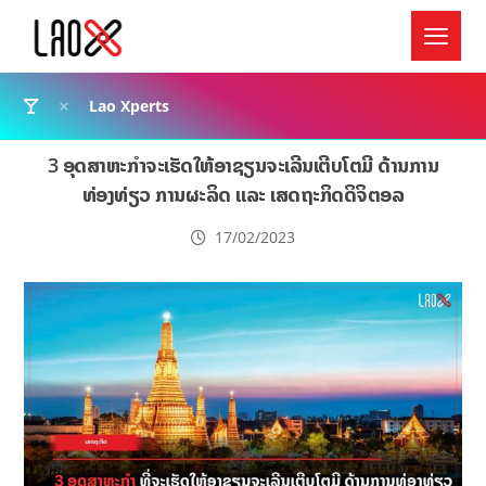
Lao Xperts
3 ອຸດສາຫະກຳຈະເຮັດໃຫ້ອາຊຽນຈະເລີນເຕີບໂຕມີ ດ້ານການ
ທ່ອງທ່ຽວ ການຜະລິດ ແລະ ເສດຖະກິດດິຈິຕອລ
17/02/2023