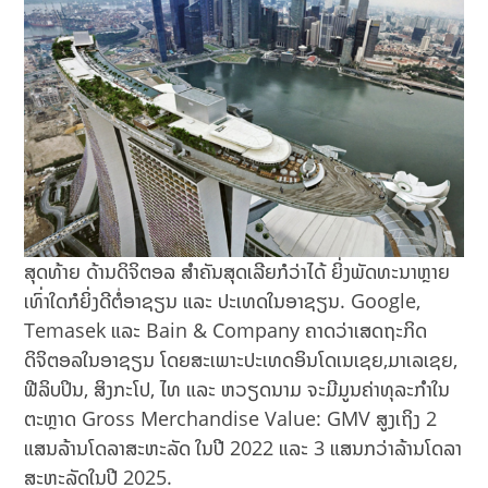
ສຸດທ້າຍ ດ້ານດິຈິຕອລ ສຳຄັນສຸດເລີຍກໍວ່າໄດ້ ຍິ່ງພັດທະນາຫຼາຍ
ເທົ່າໃດກໍຍິ່ງດີຕໍ່ອາຊຽນ ແລະ ປະເທດໃນອາຊຽນ. Google,
Temasek ແລະ Bain & Company ຄາດວ່າເສດຖະກິດ
ດິຈິຕອລໃນອາຊຽນ ໂດຍສະເພາະປະເທດອິນໂດເນເຊຍ,​ມາເລເຊຍ,
ຟີລິບປິນ, ສິງກະໂປ, ໄທ ແລະ ຫວຽດນາມ ຈະມີມູນຄ່າທຸລະກຳໃນ
ຕະຫຼາດ Gross Merchandise Value: GMV ສູງເຖິງ 2
ແສນລ້ານໂດລາສະຫະລັດ ໃນປີ 2022 ແລະ 3 ແສນກວ່າລ້ານໂດລາ
ສະຫະລັດໃນປີ 2025.