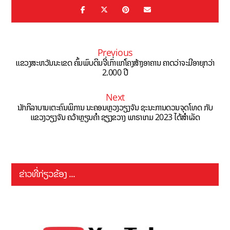
Previous
ແຂວງສະຫວັນນະເຂດ ຄົ້ນພົບດິນຈີ່ເກົ່າແກ່ໂຄງສ້າງອາຄານ ຄາດວ່າຈະມີອາຍຸກວ່າ
2.000 ປີ
Next
ນັກກິລາບານເຕະຄົນພິການ ນະຄອນຫຼວງວຽງຈັນ ຊະນະການດວນຈຸດໂທດ ກັບ
ແຂວງວຽງຈັນ ຄວ້າຫຼຽນຄຳ ຊຽງຂວາງ ພາຣາເກມ 2023 ໄດ້ສຳເລັດ
ຂ່າວທີ່ກ່ຽວຂ້ອງ ...