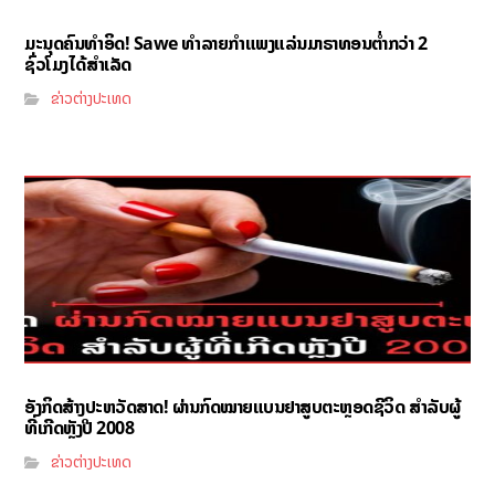
ມະນຸດຄົນທຳອິດ! Sawe ທຳລາຍກຳແພງແລ່ນມາຣາທອນຕ່ຳກວ່າ 2
ຊົ່ວໂມງໄດ້ສຳເລັດ
ຂ່າວຕ່າງປະເທດ
ອັງກິດສ້າງປະຫວັດສາດ! ຜ່ານກົດໝາຍແບນຢາສູບຕະຫຼອດຊີວິດ ສຳລັບຜູ້
ທີ່ເກີດຫຼັງປີ 2008
ຂ່າວຕ່າງປະເທດ