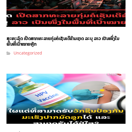
ສະຫະລັດ ເປີດສາກທະລາຍກຸ່ມຄໍເຊັນເຕີຂ້າມຊາດ ລະບຸ ລາວ ເປັນໜຶ່ງໃນ
ພື້ນທີ່ເປົ້າໝາຍຫຼັກ
Uncategorized