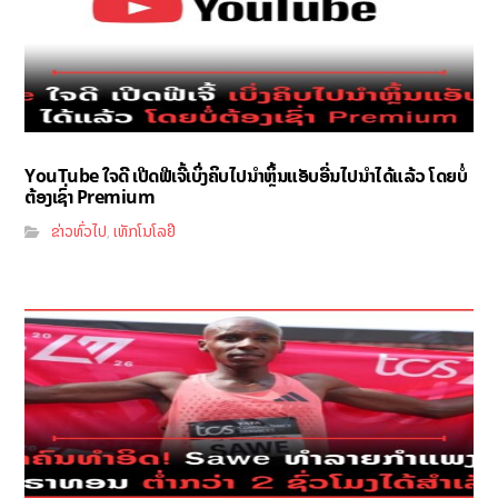
YouTube ໃຈດີ ເປີດຟີເຈີ້ເບິ່ງຄິບໄປນຳຫຼິ້ນແອັບອື່ນໄປນຳໄດ້ແລ້ວ ໂດຍບໍ່
ຕ້ອງເຊົ່າ Premium
ຂ່າວທົ່ວໄປ
ເທັກໂນໂລຢີ
,