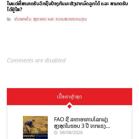
ໃຜແດ່ທີ່ສາມາດຮັບວັກຊີນປ້ອງກັນມະເຮັງປາກມົດລູກໄດ້ ແລະ ສາມາດຮັບ
ໄດ້ຢູ່ໃສ?
ຂ່າວພາຍໃນ
ສຸຂະພາບ ແລະ ຄວາມສວຍຄວາມງາມ
,
Comments are disabled
ເນື້ອຫາຫຼ້າສຸດ
FAO ຊີ້ ລາຄາອາຫານໂລກພຸ່ງ
ສູງສຸດໃນຮອບ 3 ປີ ຈາກແຮງ
ກົດດັນຂອງສົງຄາມ, El nino
08/08/2026