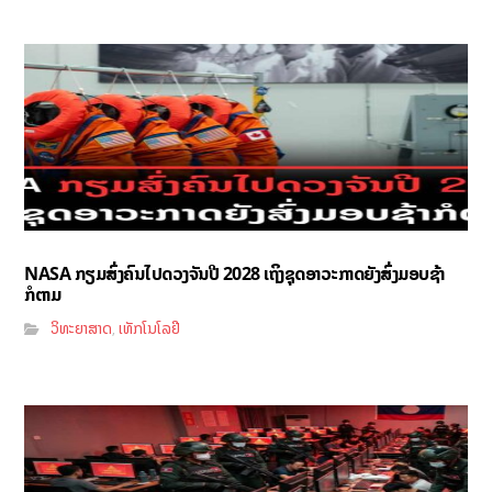
NASA ກຽມສົ່ງຄົນໄປດວງຈັນປີ 2028 ເຖິງຊຸດອາວະກາດຍັງສົ່ງມອບຊ້າ
ກໍຕາມ
ວິທະຍາສາດ
ເທັກໂນໂລຢີ
,