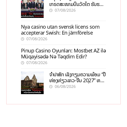
ເກຣດສະໜາມບິນວັດໄຕ ຮັບຮອງ
ການເຕີບໂຕ
07/08/2026
Nya casino utan svensk licens som
accepterar Swish: En jämförelse
07/08/2026
Pinup Casino Oyunları: Mostbet AZ ilə
Müqayisədə Nə Təqdim Edir?
07/08/2026
ຈຳປາສັກ ເລັ່ງກຽມຄວາມພ້ອມ “ປີ
ທ່ອງທ່ຽວລາວ-ຈີນ 2027” ຫວັງ
ກະຕຸ້ນເສດຖະກິດທ້ອງຖິ່ນ
06/08/2026