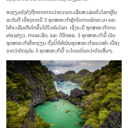
ອາຊຽນຍັງຄົງຖືກຄາດການວ່າຄວາມຈະເລີນສະເລ່ຍທົ່ວໂລກຢູ່ໃນ
ລະດັບດີ ເນື່ອງຈາກມີ 3 ອຸດສາຫະກຳຫຼັກໃນການພັດທະນາ ແລະ
ໃຫ້ຈະເລີນເຕີບໂຕຂຶ້ນໄດ້ໄວທັນໂລກ. ເຊິ່ງຈະມີ ອຸດສາຫະກຳການ
ທ່ອງທ່ຽວ, ການຜະລິດ, ແລະ ດິຈິຕອລ. 3 ອຸດສາຫະກຳນີ້ ເປັນ
ອຸດສາຫະກຳທີ່ອາຊຽນ ຕັ້ງເປົ້າໃຫ້ເປັນອຸດສາຫະກຳແນວໜ້າ ເນື່ອງ
ຈາກວ່າປັດຈຸບັນ 3 ອຸດສາຫະກຳນີ້ ຈະໂດດເດັ່ນກວ່າດ້ານອື່ນໆ.