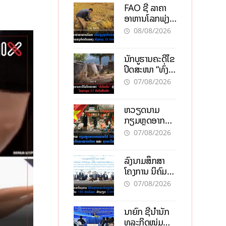
FAO ຊີ້ ລາຄາ
ອາຫານໂລກພຸ່ງ
ສູງສຸດໃນຮອບ 3
08/08/2026
ປີ ຈາກແຮງ
ກົດດັນຂອງ
ນັກບູຮານຄະດີໄຂ
ສົງຄາມ, El
ປິດສະໜາ “ທົ່ງ
nino
ໄຫຫີນ” ຫຼັງພົບ
07/08/2026
ໂຄງກະດູກ 37
ຄົນໃນຫີນຍັກ
ຫວຽດນາມ
ກຽມຫຼຸດອາກອນ
ລາຍໄດ້ 30%
07/08/2026
ຫວັງອູ້ມທຸລະກິດ
ຂະໜາດນ້ອຍ
ລົງນາມສຶກສາ
ແລະ ຈຸນລະ
ໂຄງການ ນິຄົມ
ວິສາຫະກິດ
ອຸດສາຫະກຳ
07/08/2026
ວຽງຈັນ-ໄຊທານີ
ຕັ້ງເປົ້າດຶງທຶນ
ນາຍົກ ຊີ້ນຳນັກ
150 ລ້ານໂດລາ,
ທຸລະກິດໜຸ່ມ
ສ້າງວຽກ 5.000