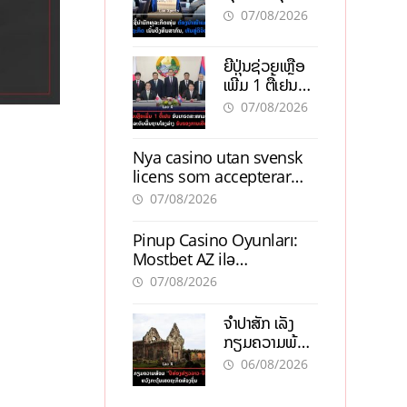
ຕ້ອງນຳໜ້າແກ້
ຕຳແໜ່ງ
07/08/2026
ວິກິດເສດຖະກິດ
ເນັ້ນດຶງທຶນ
ຍີ່ປຸ່ນຊ່ວຍເຫຼືອ
ສາກົນ, ຫັນສູ່ດິຈິ
ເພີ່ມ 1 ຕື້ເຢນ
ຕອນ
ອັບເກຣດ
07/08/2026
ສະໜາມບິນວັດ
ໄຕ ຮັບຮອງການ
Nya casino utan svensk
ເຕີບໂຕ
licens som accepterar
Swish: En jämförelse
07/08/2026
Pinup Casino Oyunları:
Mostbet AZ ilə
Müqayisədə Nə Təqdim
07/08/2026
Edir?
ຈຳປາສັກ ເລັ່ງ
ກຽມຄວາມພ້ອມ
“ປີທ່ອງທ່ຽວ
06/08/2026
ລາວ-ຈີນ 2027”
ຫວັງກະຕຸ້ນ