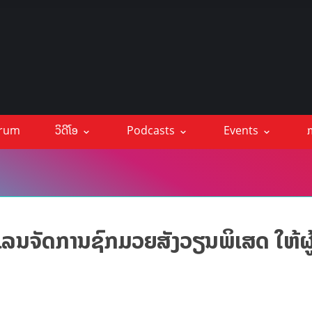
orum
ວິດີໂອ
Podcasts
Events
ກ
ລນຈັດການຊົກມວຍສັງວຽນພິເສດ ໃຫ້ຜູ