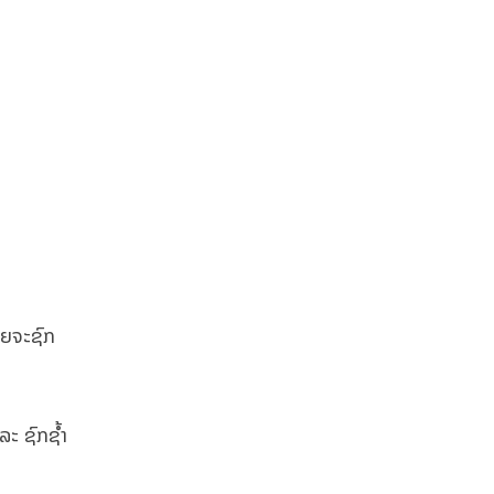
າຍຈະຊົກ
ລະ ຊົກຊ້ຳ