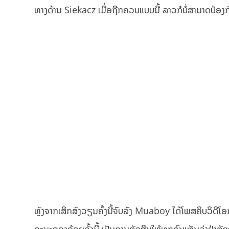
ທາງດ້ານ Siekacz ເມື່ອຖືກຄວບແບບນີ້ ລາວກໍບໍ່ສາມາດປ້ອງກັ
ຫຼັງຈາກເສິກສັງວຽນຄັ້ງນີ້ຈົບລົງ Muaboy ໄດ້ໂພສຄິບວິດ