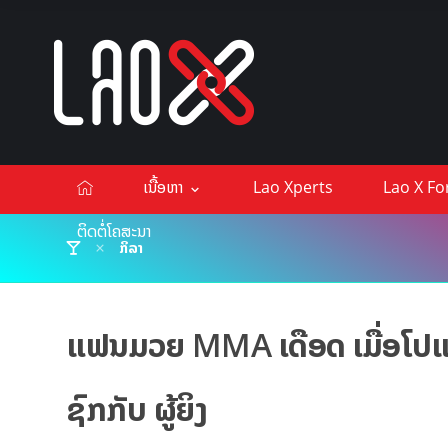
ເນື້ອຫາ
Lao Xperts
Lao X F
ຕິດຕໍ່ໂຄສະນາ
ກິລາ
ແຟນມວຍ MMA ເດືອດ ເມື່ອໂປແ
ຊົກກັບ ຜູ້ຍິງ