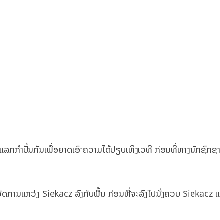
ແລກກຳປັ້ນກັນເພື່ອຍາດເອົາຄວາມໄດ້ປຽບເທິງເວທີ ກ່ອນທີ່ທາງນັກຊົກຊ
ດ້ຈັດການແກວ່ງ Siekacz ລົງກັບພື້ນ ກ່ອນທີ່ຈະລົງໄປນັ່ງຄວບ Siekacz ແ