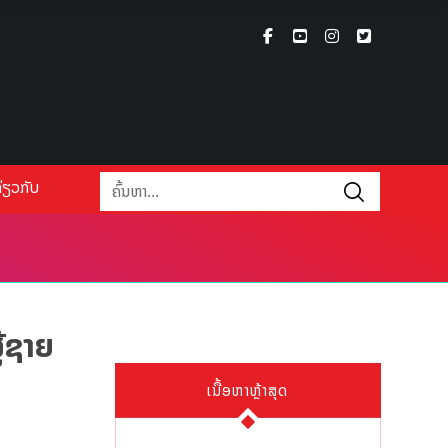
່ຽວກັບ
້ຊາຍ
ເນື້ອຫາຫຼ້າສຸດ