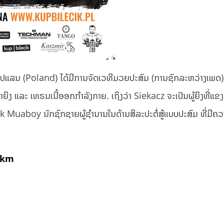
ໂປແລນ (Poland) ໄດ້ມີການຈັດເວທີມວຍປະສົມ (ການຊົກລະຫວ່າງເພດ) ເຊ
ປ້ຳຍິງ ແລະ ເທຣນເນີ້ອອກກຳລັງກາຍ. ເຖິງວ່າ Siekacz ຈະເປັນຜູ້ຍິງທີ່ແຂ
trek Muaboy ນັກຊົກຊາຍຜູ້ຊຳນານໃນດ້ານສິລະປະຕໍ່ສູ້ແບບປະສົມ ທີ່ມີຄວ
mkm