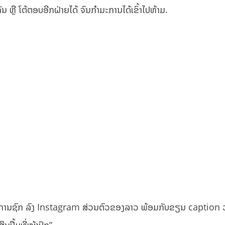
ນ ຫຼື ໂຕ້ຕອບອີກຝ່າຍໄດ້ ຈົນກຳມະການໄດ້ເຂົ້າໄປຫ້າມ.
ີໂອການຊົກ ລົງ Instagram ສ່ວນຕົວຂອງລາວ ພ້ອມກັບຂຽນ caption ວ່