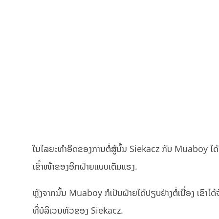
ໃນໄລຍະທຳອິດຂອງການຕໍ່ສູ້ນັ້ນ Siekacz ກັບ Muaboy ໄດ້
ເຂົ້າໜ້າຂອງອີກຝ່າຍແບບເຕັມແຮງ.
ຫຼັງຈາກນັ້ນ Muaboy ກໍເປັນຝ່າຍໄດ້ປຽບຢ່າງຕໍ່ເນື່ອງ ເຂົາໄ
ທີ່ບໍລິເວນຫົວຂອງ Siekacz.