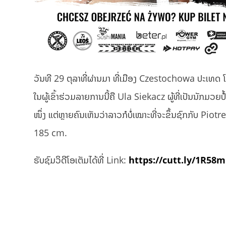
ວັນທີ 29 ຕຸລາທີ່ຜ່ານມາ ທີ່ເມືອງ Czestochowa ປະເທດ 
ໃນຜູ້ເຂົ້າຮ່ວມລາຍການນີ້ຄື Ula Siekacz ຜູ້ທີ່ເປັນນັກມວຍ
ໜຶ່ງ ແຕ່ຫຼາຍຄົນເຫັນວ່າລາວກໍບໍ່ເໝາະທີ່ຈະຂຶ້ນຊົກກັບ Pio
185 cm.
ຮັບຊົມວິດີໂອເຕັມໄດ້ທີ່ Link:
https://cutt.ly/1R58