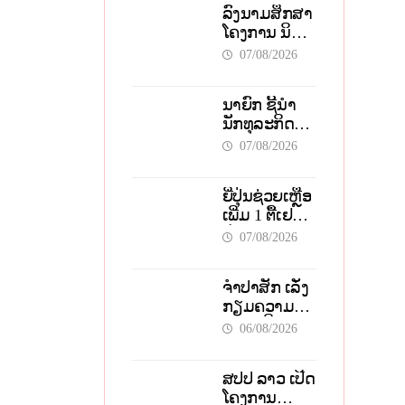
ລົງນາມສຶກສາ
ໂຄງການ ນິຄົມ
ອຸດສາຫະກຳ
07/08/2026
ວຽງຈັນ-ໄຊ
ທານີ ຕັ້ງເປົ້າດຶງ
ນາຍົກ ຊີ້ນຳນັກ
ທຶນ 150 ລ້ານ
ທຸລະກິດໜຸ່ມ
ໂດລາ, ສ້າງ
ຕ້ອງນຳໜ້າແກ້
ວຽກ 5.000
07/08/2026
ວິກິດ
ຕຳແໜ່ງ
ເສດຖະກິດ
ຍີ່ປຸ່ນຊ່ວຍເຫຼືອ
ເນັ້ນດຶງທຶນ
ເພີ່ມ 1 ຕື້ເຢນ
ສາກົນ, ຫັນສູ່
ອັບເກຣດ
ດິຈິຕອນ
07/08/2026
ສະໜາມບິນ
ວັດໄຕ ຮັບຮອງ
ຈຳປາສັກ ເລັ່ງ
ການເຕີບໂຕ
ກຽມຄວາມ
ພ້ອມ “ປີ
06/08/2026
ທ່ອງທ່ຽວລາວ-
ຈີນ 2027” ຫວັງ
ສປປ ລາວ ເປີດ
ກະຕຸ້ນ
ໂຄງການ
ເສດຖະກິດ