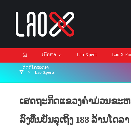
ເນື້ອຫາ
Lao Xperts
Lao X F
ຕິດຕໍ່ໂຄສະນາ
Lao Xperts
ເສດຖະກິດແຂວງຄຳມ່ວນຂະຫຍາຍຕ
ລົງທຶນບັນລຸເຖິງ 188 ລ້ານໂດລາ