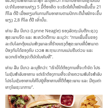
ໜ່ວຍງານສາທາລະນະສຸກ ລະບຸອີກວ່າ ການກິນອາຫານເຫຼົ່ານີ້ເປັນ
ປະຈຳໃນອາຫານທ່ຽງ 5 ມື້ຕໍ່ອາທິດ ຈະເຮັດໃຫ້ນໍ້າໜັກເພີ່ມຂຶ້ນ 21
ກິໂລ ຕໍ່ປີ ເມື່ອທຽບກັບການກິນອາຫານຕາມປົກກະຕິນໍ້າໜັກຈະຂຶ້ນ
ພຽງ 2,8 ກິໂລ ຕໍ່ປີ ເທົ່ານັ້ນ.
ທ່ານ ລີນ ນິເກວ (Lynne Neagle) ຮອງລັດຖະມົນຕີກະຊວງ
ສຸຂະພາບຈິດ ແລະ ສະຫວັດດີການ ລະບຸວ່າ: “ການເພີ່ມຂຶ້ນຂອງ
ລະດັບໂລກຕຸ້ຍແມ່ນສ້າງພາລະທີ່ຮ້າຍແຮງຕໍ່ສຸຂະພາບທີ່ບໍ່ສາມາດ
ປ້ອງກັນໄດ້ຂອງຄົນ ເວວສ ສະຖານະການແມ່ນຮີບດ່ວນ ແລະ
ພວກເຮົາຕ້ອງປະຕິບັດໃນທັນທີ”.
ທ່ານ ລີນ ນິເກວ ລະບຸອີກວ່າ: “ເຮົາບໍ່ໄດ້ຕ້ອງການທີ່ຈະກຳຈັດ ໂປຣ
ໂມຊັນສຳລັບອາຫານ ແຕ່ເຮົາຕ້ອງການທີ່ຈະຍ້າຍຄວາມສົນໃຈສຳລັບ
ໂປຣໂມຊັນອາຫານໃຫ້ໄປຢູ່ທີ່ອາຫານທີ່ດີຕໍ່ສຸຂະພາບ ແລະ ມີຄຸນຄ່າ
ທາງໂພຊະນາການ”.