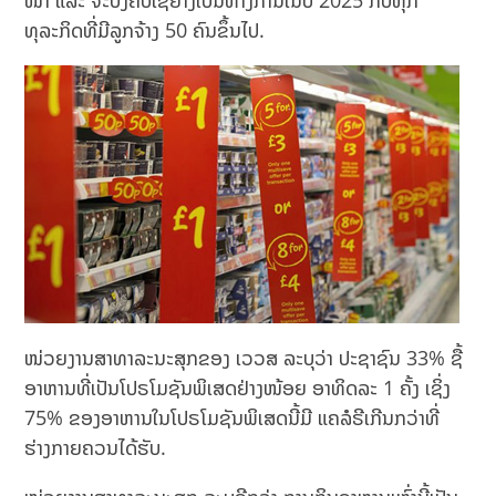
ໜ້າ ແລະ ຈະບັງຄັບໃຊ້ຢ່າງເປັນທາງການໃນປີ 2025 ກັບທຸກ
ທຸລະກິດທີ່ມີລູກຈ້າງ 50 ຄົນຂຶ້ນໄປ.
ໜ່ວຍງານສາທາລະນະສຸກຂອງ ເວວສ ລະບຸວ່າ ປະຊາຊົນ 33% ຊື້
ອາຫານທີ່ເປັນໂປຣໂມຊັນພິເສດຢ່າງໜ້ອຍ ອາທິດລະ 1 ຄັ້ງ ເຊິ່ງ
75% ຂອງອາຫານໃນໂປຣໂມຊັນພິເສດນີ້ມີ ແຄລໍຣີເກີນກວ່າທີ່
ຮ່າງກາຍຄວນໄດ້ຮັບ.