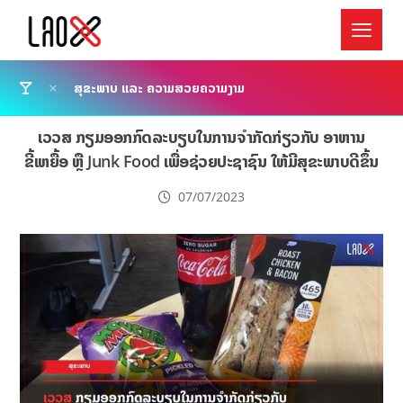
ສຸຂະພາບ ແລະ ຄວາມສວຍຄວາມງາມ
ເວວສ ກຽມອອກກົດລະບຽບໃນການຈຳກັດກ່ຽວກັບ ອາຫານ
ຂີ້ເຫຍື້ອ ຫຼື Junk Food ເພື່ອຊ່ວຍປະຊາຊົນ ໃຫ້ມີສຸຂະພາບດີຂຶ້ນ
07/07/2023