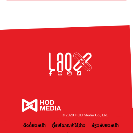
© 2020 HOD Media Co., Ltd.
ຕິດຕໍ່ພວກເຮົາ
ເງື່ອນໄຂການນຳໃຊ້ຂ່າວ
ກ່ຽວກັບພວກເຮົາ