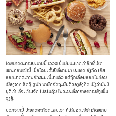
ໂດຍມາດຕະການປະມານນີ້ ເວວສ ບໍ່ແມ່ນປະເທດທຳອິກທີ່ເຮັດ
ເພາະກ່ອນໜ້ານີ້ ເມື່ອໄລຍະຕົ້ນປີທີ່ຜ່ານມາ ປະເທດ ອັງກິດ ເຄີຍ
ອອກມາດຕະການລັກສະນະນີ້ມາແລ້ວ ແຕ່ຖືກເລື່ອນອອກໄປກ່ອນ
ເນື່ອງຈາກ ຣິດຊີ ຊູນັກ ນາຍົກລັດຖະມົນຕີຂອງອັງກິດ ເບິ່ງວ່າມັນບໍ່
ຍຸຕິທຳ ທີ່ຈະຫ້າມຈັດ ໂປຣໂມຊັນ ໃນຂະນະທີ່ລາຄາອາຫານຍັງເພີ່ມ
ສູງຢູ່.
ນອກຈາກນີ້ ປະເທດສະກັອດແລນເອງ ກໍເຄີຍສະເໜີຮ່າງກົດໝາຍ