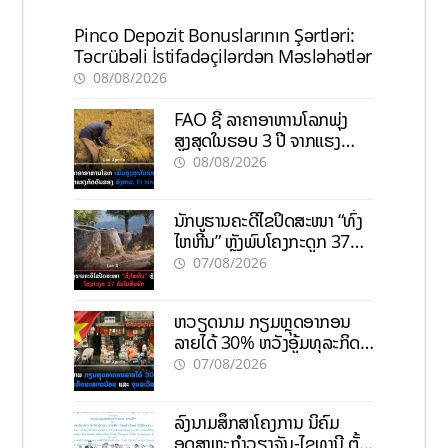
Pinco Depozit Bonuslarının Şərtləri:
Təcrübəli İstifadəçilərdən Məsləhətlər
08/08/2026
FAO ຊີ້ ລາຄາອາຫານໂລກພຸ່ງ
ສູງສຸດໃນຮອບ 3 ປີ ຈາກແຮງ
ກົດດັນຂອງສົງຄາມ, El nino
08/08/2026
ນັກບູຮານຄະດີໄຂປິດສະໜາ “ທົ່ງ
ໄຫຫີນ” ຫຼັງພົບໂຄງກະດູກ 37
ຄົນໃນຫີນຍັກ
07/08/2026
ຫວຽດນາມ ກຽມຫຼຸດອາກອນ
ລາຍໄດ້ 30% ຫວັງອູ້ມທຸລະກິດ
ຂະໜາດນ້ອຍ ແລະ ຈຸນລະ
07/08/2026
ວິສາຫະກິດ
ລົງນາມສຶກສາໂຄງການ ນິຄົມ
ອຸດສາຫະກຳວຽງຈັນ-ໄຊທານີ ຕັ້ງ