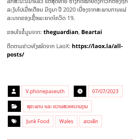
ລັກສະນະນີ້ມາແລ້ວ ແຕ່ສຸດທ້າຍ ຮ່າງກົດໝາຍດັ່ງກ່າວກໍຕ້ອງຖືກ
ລະງັບໄປເມື່ອເດືອນ ມິຖຸນາ ປີ 2020 ເນື່ອງຈາກສະພາບການແຜ່
ລະບາດຂອງເຊື້ອພະຍາດໂຄວິດ 19.
ຂອບໃຈຂໍ້ມູນຈາກ:
theguardian
,
Beartai
ຕິດຕາມຂ່າວທັງໝົດຈາກ LaoX:
https://laox.la/all-
posts/
V.phonepaseuth
07/07/2023
ສຸຂະພາບ ແລະ ຄວາມສວຍຄວາມງາມ
Junk Food
Wales
ລາວເອັກ