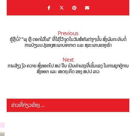
Previous
ຮູ້ຫຼືບໍ່? “ພຸ ຫຼື ດອກໄມ້ໄຟ” ທີ່ໃຊ້ໄວ້ຈູດໃນວັນສໍາຄັນຕ່າງໆນັ້ນ ສົ່ງຜົນກະທົບຕໍ່
ການປ່ຽນເເປງຂອງສະພາບອາກາດ ເເລະ ສຸຂະພາບຂອງເຮົາ
Next
ການລ້ຽງ ງົວ-ຄວາຍ ສົ່ງອອກໄປ ສປ ຈີນ ເປັນທ່າແຮງທີ່ເຂັ້ມແຂງ ໃນການຊຸກຍູ້ການ
ສົ່ງອອກ ແລະ ເສດຖະກິດ ຂອງ ສປປ ລາວ
ຂ່າວທີ່ກ່ຽວຂ້ອງ ...