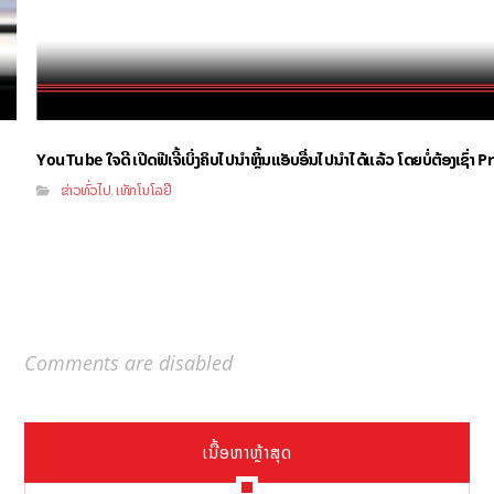
YouTube ໃຈດີ ເປີດຟີເຈີ້ເບິ່ງຄິບໄປນຳຫຼິ້ນແອັບອື່ນໄປນຳໄດ້ແລ້ວ ໂດຍບໍ່ຕ້ອງເຊົ່
ຂ່າວທົ່ວໄປ
ເທັກໂນໂລຢີ
,
Comments are disabled
ເນື້ອຫາຫຼ້າສຸດ