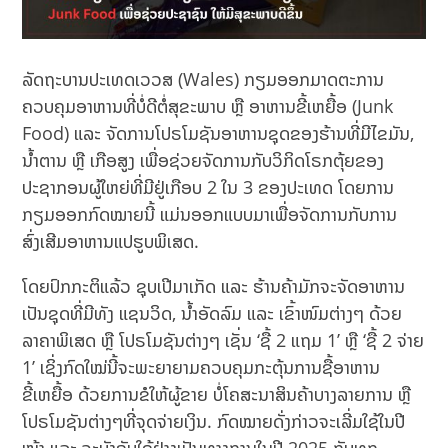
ລັດຖະບານປະເທດເວວສ (Wales) ກຽມອອກມາດຕະການ
ຄວບຄຸມອາຫານທີ່ບໍ່ດີຕໍ່ສຸຂະພາບ ຫຼື ອາຫານຂີ້ເຫຍື້ອ (Junk
Food) ແລະ ຈັດການໂປຣໂມຊັນອາຫານຊຸດຂອງຮ້ານທີ່ມີໄຂມັນ,
ນໍ້າຕານ ຫຼື ເກືອສູງ ເພື່ອຊ່ວຍຈັດການກັບວິກິດໂຣກຕຸ້ຍຂອງ
ປະຊາກອນຜູ້ໃຫຍ່ທີ່ມີຢູ່ເກືອບ 2 ໃນ 3 ຂອງປະເທດ ໂດຍການ
ກຽມອອກກົດໝາຍນີ້ ແມ່ນອອກແບບມາເພື່ອຈັດການກັບການ
ສົ່ງເສີມອາຫານແປຮູບພິເສດ.
ໂດຍປົກກະຕິແລ້ວ ຊຸບເປີມາເກັດ ແລະ ຮ້ານຄ້າມັກຈະຈັດອາຫານ
ເປັນຊຸດທີ່ມີທັງ ແຊນວິດ, ນໍ້າອັດລົມ ແລະ ເຂົ້າໜົມຕ່າງໆ ດ້ວຍ
ລາຄາພິເສດ ຫຼື ໂປຣໂມຊັນຕ່າງໆ ເຊັ່ນ ‘ຊື້ 2 ແຖມ 1’ ຫຼື ‘ຊື້ 2 ຈ່າຍ
1’ ເຊິ່ງກົດໃໝ່ນີ້ຈະພະຍາຍາມຄວບຄຸມກະຕຸ້ນການຊື້ອາຫານ
ຂີ້ເຫຍື້ອ ດ້ວຍການຂໍໃຫ້ຜູ້ຂາຍ ບໍ່ໂຄສະນາສິນຄ້າບາງລາຍການ ຫຼື
ໂປຣໂມຊັນຕ່າງໆທີ່ຈຸດຈ່າຍເງິນ. ກົດໝາຍດັ່ງກ່າວຈະເລີ່ມໃຊ້ໃນປີ