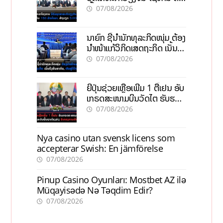
ເປົ້າດຶງທຶນ 150 ລ້ານໂດລາ, ສ້າງ
07/08/2026
ວຽກ 5.000 ຕຳແໜ່ງ
ນາຍົກ ຊີ້ນຳນັກທຸລະກິດໜຸ່ມ ຕ້ອງ
ນຳໜ້າແກ້ວິກິດເສດຖະກິດ ເນັ້ນດຶງ
ທຶນສາກົນ, ຫັນສູ່ດິຈິຕອນ
07/08/2026
ຍີ່ປຸ່ນຊ່ວຍເຫຼືອເພີ່ມ 1 ຕື້ເຢນ ອັບ
ເກຣດສະໜາມບິນວັດໄຕ ຮັບຮອງ
ການເຕີບໂຕ
07/08/2026
Nya casino utan svensk licens som
accepterar Swish: En jämförelse
07/08/2026
Pinup Casino Oyunları: Mostbet AZ ilə
Müqayisədə Nə Təqdim Edir?
07/08/2026