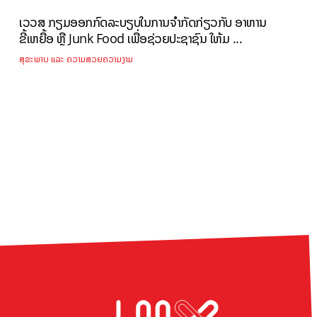
ເວວສ ກຽມອອກກົດລະບຽບໃນການຈຳກັດກ່ຽວກັບ ອາຫານ
ຂີ້ເຫຍື້ອ ຫຼື Junk Food ເພື່ອຊ່ວຍປະຊາຊົນ ໃຫ້ມ ...
ສຸຂະພາບ ແລະ ຄວາມສວຍຄວາມງາມ