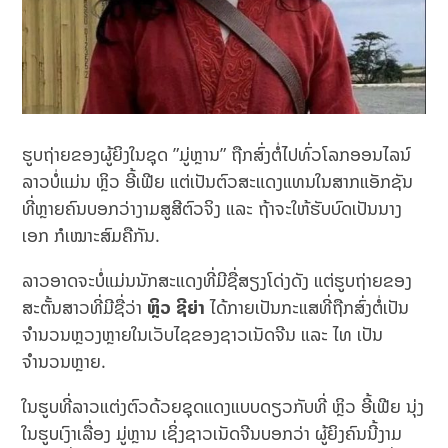
ຮູບຖ່າຍຂອງຜູ້ຍິງໃນຊຸດ ”ມູ່ຫຼານ” ຖືກສົ່ງຕໍ່ໄປທົ່ວໂລກອອນໄລນ໌
ລາວບໍ່ແມ່ນ ຫຼິວ ອີ້ເຟີຍ ແຕ່ເປັນຕົວສະແດງແທນໃນສາກແອັກຊັນ
ທີ່ຫຼາຍຄົນບອກວ່າງາມສູສີຕົວຈິງ ແລະ ຖ້າຈະໃຫ້ຮັບບົດເປັນນາງ
ເອກ ກໍເໝາະສົມຄືກັນ.
ລາວອາດຈະບໍ່ແມ່ນນັກສະແດງທີ່ມີຊື່ສຽງໂດ່ງດັງ ແຕ່ຮູບຖ່າຍຂອງ
ສະຕັ້ນສາວທີ່ມີຊື່ວ່າ
ຫຼິວ ຊີຍ່າ
ໄດ້ກາຍເປັນກະແສທີ່ຖືກສົ່ງຕໍ່ເປັນ
ຈຳນວນຫຼວງຫຼາຍໃນເວັບໄຊຂອງຊາວເນັດຈີນ ແລະ ໄທ ເປັນ
ຈຳນວນຫຼາຍ.
ໃນຮູບທີ່ລາວແຕ່ງຕົວດ້ວຍຊຸດແດງແບບດຽວກັບທີ່ ຫຼິວ ອີ້ເຟີຍ ນຸ່ງ
ໃນຮູບເງົາເລື່ອງ ມູ່ຫຼານ ເຊິ່ງຊາວເນັດຈີນບອກວ່າ ຜູ້ຍິງຄົນນີ້ງາມ