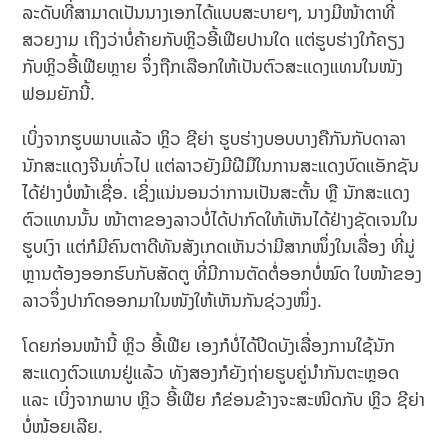
ລະດັບທີ່ສາມາດເປັນນາງເອກໄດ້ແບບສະບາຍໆ,​ ນາງມີໜ້າຕາທີ່
ສວຍງາມ ເຖິງວ່າບໍ່ຄ້າຍກັບຫຼິວອີ້ເຟີຍປານໃດ ແຕ່ຮູບຮ່າງໃກ້ຄຽງ
ກັບຫຼິວອີ້ເຟີຍຫຼາຍ ຈຶ່ງຖືກເລືອກໃຫ້ເປັນຕົວສະແດງແທນໃນໜັງ
ຟອມຍັກນີ້.
ເບິ່ງຈາກຮູບພາບແລ້ວ ຫຼິວ ຊີຍ່າ ຮູບຮ່າງບອບບາງຄືກັນກັບດາລາ
ນັກສະແດງຈີນທົ່ວໄປ ແຕ່ລາວຍັງມີຝີມືໃນການສະແດງບົດແອັກຊັນ
ໄດ້ຢ່າງບໍ່ໜ້າເຊື່ອ. ເຊິ່ງແນ່ນອນວ່າການເປັນສະຕັ້ນ ຫຼື ນັກສະແດງ
ຕົວແທນນັ້ນ ໜ້າຕາຂອງລາວບໍ່ໄດ້ປາກົດໃຫ້ເຫັນໄດ້ຢ່າງຊັດເຈນໃນ
ຮູບເງົາ ແຕ່ກໍມີຄົນຕາດີທັນສັງເກດເຫັນວ່າມີສາກໜຶ່ງໃນເລື່ອງ ທີ່ມູ່
ຫຼານຕ້ອງອອກຮົບກັບສັດຕູ ທີ່ມີການຕັດຕໍ່ອອກບໍ່ໝົດ ໃບໜ້າຂອງ
ລາວຈຶ່ງປາກົດອອກມາໃນໜັງໃຫ້ເຫັນກັນຊ່ວງໜຶ່ງ.
ໂດຍກ່ອນໜ້ານີ້ ຫຼິວ ອີ້ເຟີຍ ເອງກໍບໍ່ໄດ້ປິດບັງເລື່ອງການໃຊ້ນັກ
ສະແດງຕົວແທນຢູ່ແລ້ວ ທັງສອງກໍຍັງຖ່າຍຮູບຄູ່ນຳກັນຕະຫຼອດ
ແລະ ເບິ່ງຈາກພາບ ຫຼິວ ອີ້ເຟີຍ ກໍຂ່ອນຂ້າງຈະສະໜິດກັບ ຫຼິວ ຊີຍ່າ
ບໍ່ໜ້ອຍເລີຍ.