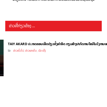
ຂ່າວທີ່ກ່ຽວຂ້ອງ ...
TAIY AKARD ປະກາດຄອນເສີດດ່ຽວຄັ້ງທຳອິດ ກຽມສ້າງປາກົດການໃໝ່ໃນວົງການເ
ຂ່າວທົ່ວໄປ
ຂ່າວພາຍໃນ
ບັນເທີງ
,
,