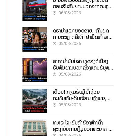
ຕອບຮັບສັນຍານບວກຈາກຕະຫຼາດ
ໂລກ ແລະ ຊ່ອງແຄບຮໍມູສ
06/08/2026
ດຣາມ່າແລກຍອດຂາຍ, ກົນຍຸດ
ການຕະຫຼາດສີເທົາ ຢາພິດທຳລາຍ
ທຸລະກິດ ໄລຍະຍາວ
05/08/2026
ລາຄານ້ຳມັນໂລກ ຫຼຸດລົງຕໍ່ເນື່ອງ
ຮັບສັນຍານບວກຊ່ອງແຄບຮໍມຸສ
ຈັບຕາລາຄາໃນລາວ
05/08/2026
ເຕືອນ! ກຽມຮັບມືນໍ້າຖ້ວມ
ກະທັນຫັນ-ດິນເຈື່ອນ ຫຼັງພາຍຸຝົນ
ຍັງສືບຕໍ່ຕົກໜັກທົ່ວປະເທດ
05/08/2026
ທຫລ ໂຈະຮັບຄຳຮ້ອງສ້າງຕັ້ງ
ສະຖາບັນການເງິນນອກທະນາຄານ
ຊົ່ວຄາວ ປັບປຸງເງື່ອນໄຂໃໝ່
04/08/2026