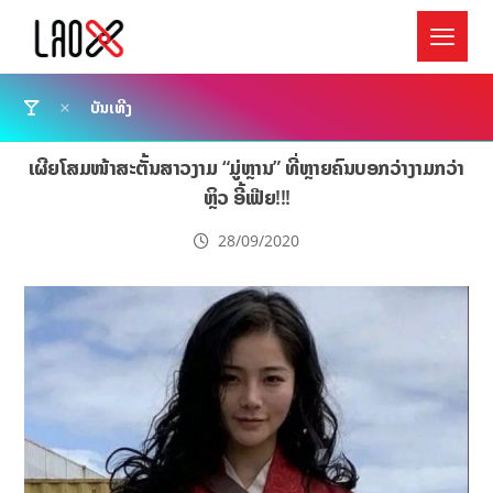
ບັນເທີງ
ເຜີຍໂສມໜ້າສະຕັ້ນສາວງາມ “ມູ່ຫຼານ” ທີ່ຫຼາຍຄົນບອກວ່າງາມກວ່າ
ຫຼິວ ອີ້ເຟີຍ!!!
28/09/2020