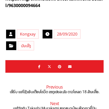
l/9630000094664
Kongxay
28/09/2020
ບັນເທີງ
Previous
ເອີຣົບ ແຫ່ໃຊ້ແອັບເຕືອນໂຄວິດ ຂອງເຢຍລະມັນ ດາວໂຫລດ 18 ລ້ານເທື່ອ.
Next
ມາຮູ້ຈັກກັບ Takashi Murakami ສາດສະດາປ໋ອບອ໊າດຊາວຍີ່ປຸ່ນ