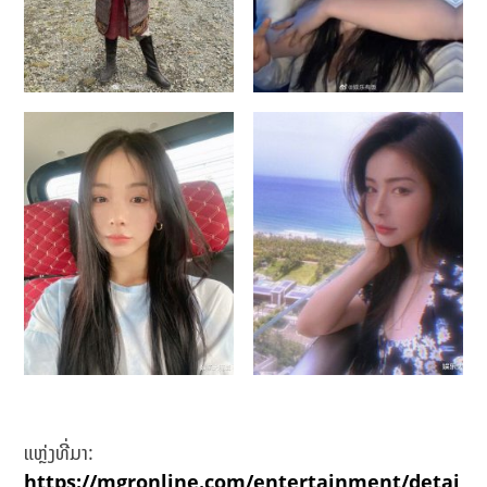
ແຫຼ່ງທີ່ມາ:
https://mgronline.com/entertainment/detai