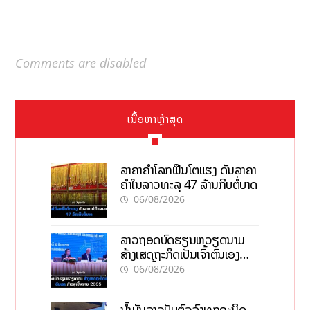
Comments are disabled
ເນື້ອຫາຫຼ້າສຸດ
ລາຄາຄຳໂລກຟື້ນໂຕແຮງ ດັນລາຄາ
ຄຳໃນລາວທະລຸ 47 ລ້ານກີບຕໍ່ບາດ
06/08/2026
ລາວຖອດບົດຮຽນຫວຽດນາມ
ສ້າງເສດຖະກິດເປັນເຈົ້າຕົນເອງ
ກ້າວສູ່ເປົ້າໝາຍ 2035
06/08/2026
ນໍ້າມັນລາວປັບຕົວລົງທຸກຊະນິດ