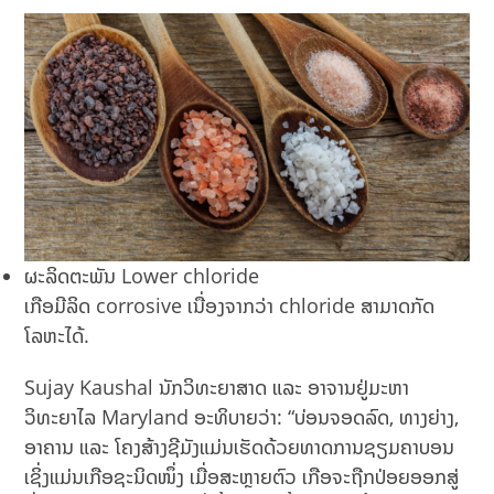
ຜະລິດຕະພັນ Lower chloride
ເກືອມີລິດ corrosive ເນື່ອງຈາກວ່າ chloride ສາມາດກັດ
ໂລຫະໄດ້.
Sujay Kaushal ນັກວິທະຍາສາດ ແລະ ອາຈານຢູ່ມະຫາ
ວິທະຍາໄລ Maryland ອະທິບາຍວ່າ: “ບ່ອນຈອດລົດ, ທາງຍ່າງ,
ອາຄານ ແລະ ໂຄງສ້າງຊີມັງແມ່ນເຮັດດ້ວຍທາດການຊຽມຄາບອນ
ເຊິ່ງແມ່ນເກືອຊະນິດໜຶ່ງ ເມື່ອສະຫຼາຍຕົວ ເກືອຈະຖືກປ່ອຍອອກສູ່