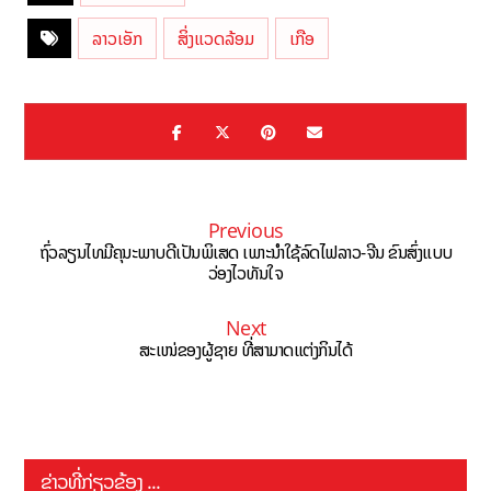
ລາວເອັກ
ສິ່ງແວດລ້ອມ
ເກືອ
Previous
ຖົ່ວລຽນໄທມີຄຸນະພາບດີເປັນພິເສດ ເພາະນຳໃຊ້ລົດໄຟລາວ-ຈີນ ຂົນສົ່ງແບບ
ວ່ອງໄວທັນໃຈ
Next
ສະເໜ່ຂອງຜູ້ຊາຍ ທີ່ສາມາດແຕ່ງກິນໄດ້
ຂ່າວທີ່ກ່ຽວຂ້ອງ ...