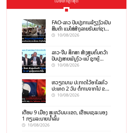
ເນື້ອຫາຫຼ້າສຸດ
FAO-ລາວ ປັບປຸງການລ້ຽງງົວເປັນ
ສິນຄ້າ ແນໃສ່ສ້າງລາຍຮັບແກ່ຊາວ
ກະສິກອນຢ່າງຍືນຍົງ
10/08/2026
ລາວ-ຈີນ ສຶກສາ ສ້າງສູນຄົ້ນຄວ້າ
ປັບປຸງສາຍພັນງົວ-ແບ້ ຊຸກຍູ້
ອຸດສາຫະກຳຊີ້ນ
10/08/2026
ຫວຽດນາມ ປະກາດໄວ້ອາໄລທົ່ວ
ປະເທດ 2 ວັນ ຕໍ່ການຈາກໄປ ຂອງ
ທ່ານ ໄຊສົມພອນ ພົມວິຫານ
10/08/2026
ເຕືອນ 9 ເມືອງ ສະຫວັນນະເຂດ, ເຂື່ອນເຊລະນອງ
1 ກຽມລະບາຍນ້ຳລົ້ນ
10/08/2026