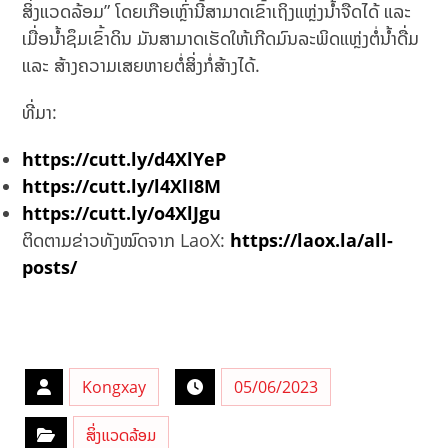
ສິ່ງແວດລ້ອມ” ໂດຍເກືອເຫຼົ່ານີ້ສາມາດເຂົ້າເຖິງແຫຼ່ງນໍ້າຈືດໄດ້ ແລະ ​
ເມື່ອ​ນ້ຳ​ຊຶມເຂົ້າ​ດິນ ມັນສາມາດເຮັດໃຫ້ເກີດມົນລະພິດແຫຼ່ງຕໍ່ນໍ້າດື່ມ
ແລະ ສ້າງຄວາມເສຍຫາຍຕໍ່ສິ່ງກໍ່ສ້າງໄດ້.
ທີ່ມາ:
https://cutt.ly/d4XlYeP
https://cutt.ly/l4XlI8M
ht
t
ps://cutt.ly/o4XlJgu
ຕິດຕາມຂ່າວທັງໝົດຈາກ LaoX:
https://laox.la/all-
posts/
Kongxay
05/06/2023
ສິ່ງແວດລ້ອມ