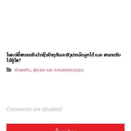
ໃຜແດ່ທີ່ສາມາດຮັບວັກຊີນປ້ອງກັນມະເຮັງປາກມົດລູກໄດ້ ແລະ ສາມາດຮັບ
ໄດ້ຢູ່ໃສ?
,
ຂ່າວພາຍໃນ
ສຸຂະພາບ ແລະ ຄວາມສວຍຄວາມງາມ
Comments are disabled