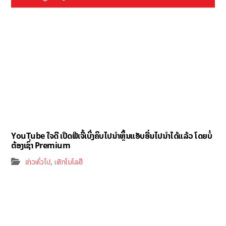
YouTube ໃຈດີ ເປີດຟີເຈີ້ເບິ່ງຄິບໄປນຳຫຼິ້ນແອັບອື່ນໄປນຳໄດ້ແລ້ວ ໂດຍບໍ່
ຕ້ອງເຊົ່າ Premium
,
ຂ່າວທົ່ວໄປ
ເທັກໂນໂລຢີ