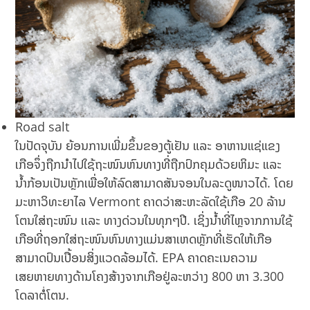
Road salt
ໃນປັດຈຸບັນ​ ຍ້ອນ​ການ​ເພີ່ມ​ຂຶ້ນ​ຂອງ​ຕູ້​ເຢັນ ​ແລະ ​ອາຫານ​ແຊ່​ແຂງ
ເກືອຈຶ່ງຖືກນຳໄປໃຊ້ຖະໜົນຫົນທາງທີ່ຖືກປົກຄຸມດ້ວຍຫິມະ ແລະ
ນ້ຳກ້ອນເປັນຫຼັກເພື່ອໃຫ້ລົດສາມາດສັນຈອນໃນລະດູໜາວໄດ້. ໂດຍ
ມະຫາວິທະຍາໄລ Vermont ຄາດວ່າສະຫະລັດໃຊ້ເກືອ 20 ລ້ານ
ໂຕນໃສ່ຖະໜົນ ເເລະ ທາງດ່ວນໃນທຸກໆປີ. ເຊິ່ງນ້ຳທີ່ໄຫຼຈາກການໃຊ້
ເກືອທີ່ຖອກໃສ່ຖະໜົນຫົນທາງແມ່ນສາເຫດຫຼັກທີ່ເຮັດໃຫ້ເກືອ
ສາມາດປົນເປື້ອນສິ່ງແວດລ້ອມໄດ້. EPA ຄາດຄະເນຄວາມ
ເສຍຫາຍທາງດ້ານໂຄງສ້າງຈາກເກືອຢູ່ລະຫວ່າງ 800 ຫາ 3.300
ໂດລາຕໍ່ໂຕນ.