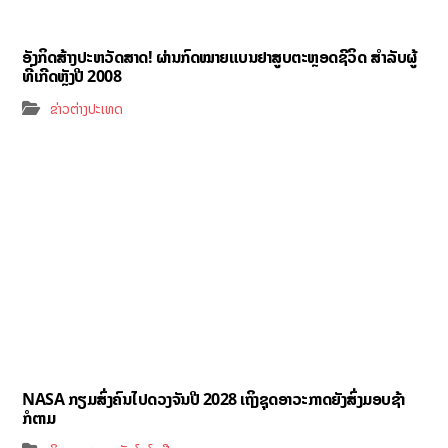
ອັງກິດສ້າງປະຫວັດສາດ! ຜ່ານກົດໝາຍແບນຢາສູບຕະຫຼອດຊີວິດ ສຳລັບຜູ້
ທີ່ເກີດຫຼັງປີ 2008
ຂ່າວຕ່າງປະເທດ
NASA ກຽມສົ່ງຄົນໄປດວງຈັນປີ 2028 ເຖິງຊຸດອາວະກາດຍັງສົ່ງມອບຊ້າ
ກໍຕາມ