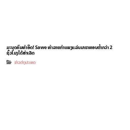
ມະນຸດຄົນທຳອິດ! Sawe ທຳລາຍກຳແພງແລ່ນມາຣາທອນຕ່ຳກວ່າ 2
ຊົ່ວໂມງໄດ້ສຳເລັດ
ຂ່າວຕ່າງປະເທດ