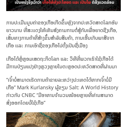
ການປະເມີນມູນຄ່າຂອງເກືອເກີດຂຶ້ນຫຼັງຈາກປະຫວັດສາດໂລກອັນ
ຍາວນານ ທີ່ສະເເດງໃຫ້ເຫັນສົງຄາມການຕໍ່ສູ້ກັນເພື່ອຍາດຊີງເກືອ,
ເສັ້ນທາງການຄ້າທີ່ສ້າງຂຶ້ນສໍາລັບສິນຄ້າ, ການເອີ້ນເກັບພາສີຈາກ
ເກືອ ເເລະ ການເອົາຊື່ຂອງເກືອໄປຕັ້ງເປັນຊື່ເມືອງ
ເກືອ​ໄດ້ຫຼໍ່ຫຼອມເສດຖະກິດ​ໂລກ ແລະ ວິທີທີ່ພວກເຮົາໃຊ້ເກືອໄດ້
ມີການປ່ຽນແປງຢ່າງຫຼວງຫຼາຍໃນຕະຫຼອດປະຫວັດສາດທີ່ຜ່ານມາ
“ເຈົ້າບໍ່ສາມາດເຮັດການຄ້າຂາຍລະຫວ່າງປະເທດໄດ້ຫາກເຈົ້າບໍ່ມີ
ເກືອ” Mark Kurlansky ຜູ້ຂຽນ Salt: A World History
ກ່າວກັບ CNBC “ມີອາຫານຈໍານວນໜ້ອຍຫຼາຍທີ່ທ່ານສາມາດ
ສົ່ງອອກໂດຍບໍ່ໃຊ້ເກືອ”