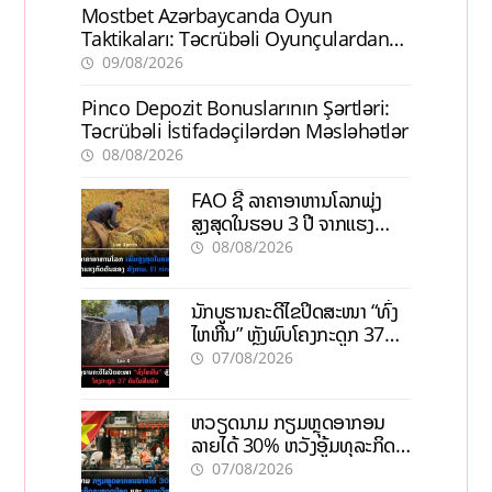
Mostbet Azərbaycanda Oyun
Taktikaları: Təcrübəli Oyunçulardan
İpuçları
09/08/2026
Pinco Depozit Bonuslarının Şərtləri:
Təcrübəli İstifadəçilərdən Məsləhətlər
08/08/2026
FAO ຊີ້ ລາຄາອາຫານໂລກພຸ່ງ
ສູງສຸດໃນຮອບ 3 ປີ ຈາກແຮງ
ກົດດັນຂອງສົງຄາມ, El nino
08/08/2026
ນັກບູຮານຄະດີໄຂປິດສະໜາ “ທົ່ງ
ໄຫຫີນ” ຫຼັງພົບໂຄງກະດູກ 37
ຄົນໃນຫີນຍັກ
07/08/2026
ຫວຽດນາມ ກຽມຫຼຸດອາກອນ
ລາຍໄດ້ 30% ຫວັງອູ້ມທຸລະກິດ
ຂະໜາດນ້ອຍ ແລະ ຈຸນລະ
07/08/2026
ວິສາຫະກິດ