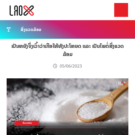
ສິ່ງແວດລ້ອມ
ເປັນຫຍັງຈຶ່ງເວົ້າວ່າເກືອໃຫ້ທັງປະໂຫຍດ ເເລະ ເປັນໄພຕໍ່ສິ່ງເເວດ
ລ້ອມ
05/06/2023