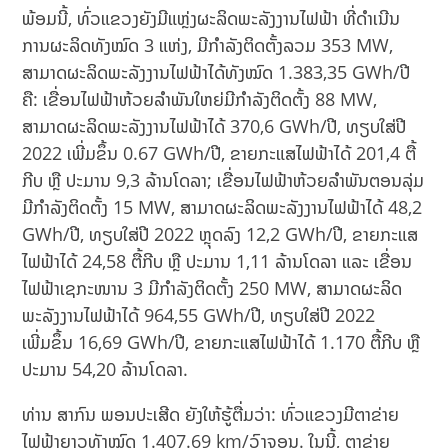
ພ້ອມນີ້, ທົ່ວແຂວງຍັງມີແຫຼ່ງຜະລິດພະລັງງານໄຟຟ້າ ທີ່ດຳເນີນ
ການຜະລິດທັງໝົດ 3 ແຫ່ງ, ມີກໍາລັງຕິດຕັ້ງລວມ 353 MW,
ສາມາດຜະລິດພະລັງງານໄຟຟ້າໄດ້ທັງໝົດ 1.383,35 GWh/ປີ
ຄື: ເຂື່ອນໄຟຟ້າຫ້ວຍລຳພັນໃຫຍ່ມີກຳລັງຕິດຕັ້ງ 88 MW,
ສາມາດຜະລິດພະລັງງານໄຟຟ້າໄດ້ 370,6 GWh/ປີ, ທຽບໃສ່ປີ
2022 ເພີ່ມຂຶ້ນ 0.67 GWh/ປີ, ຂາຍກະແສໄຟຟ້າໄດ້ 201,4 ຕື້
ກີບ ຫຼື ປະມານ 9,3 ລ້ານໂດລາ; ເຂື່ອນໄຟຟ້າຫ້ວຍລຳພັນຕອນລຸ່ມ
ມີກຳລັງຕິດຕັ້ງ 15 MW, ສາມາດຜະລິດພະລັງງານໄຟຟ້າໄດ້ 48,2
GWh/ປີ, ທຽບໃສ່ປີ 2022 ຫຼຸດລົງ 12,2 GWh/ປີ, ຂາຍກະແສ
ໄຟຟ້າໄດ້ 24,58 ຕື້ກີບ ຫຼື ປະມານ 1,11 ລ້ານໂດລາ ແລະ ເຂື່ອນ
ໄຟຟ້າເຊກະໜານ 3 ມີກໍາລັງຕິດຕັ້ງ 250 MW, ສາມາດຜະລິດ
ພະລັງງານໄຟຟ້າໄດ້ 964,55 GWh/ປີ, ທຽບໃສ່ປີ 2022
ເພີ່ມຂຶ້ນ 16,69 GWh/ປີ, ຂາຍກະແສໄຟຟ້າໄດ້ 1.170 ຕື້ກີບ ຫຼື
ປະມານ 54,20 ລ້ານໂດລາ.
ທ່ານ ສາກົນ ພອນປະເສີດ ຍັງໃຫ້ຮູ້ຕື່ມວ່າ: ທົ່ວແຂວງມີຕາຂ່າຍ
ໄຟຟ້າຍາວທັງໝົດ 1.407.69 km/ວົງຈອນ. ໃນນີ້, ຕາຂ່າຍ