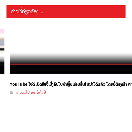
ຂ່າວທີ່ກ່ຽວຂ້ອງ ...
YouTube ໃຈດີ ເປີດຟີເຈີ້ເບິ່ງຄິບໄປນຳຫຼິ້ນແອັບອື່ນໄປນຳໄດ້ແລ້ວ ໂດຍບໍ່ຕ້ອງເຊົ່
ຂ່າວທົ່ວໄປ
ເທັກໂນໂລຢີ
,