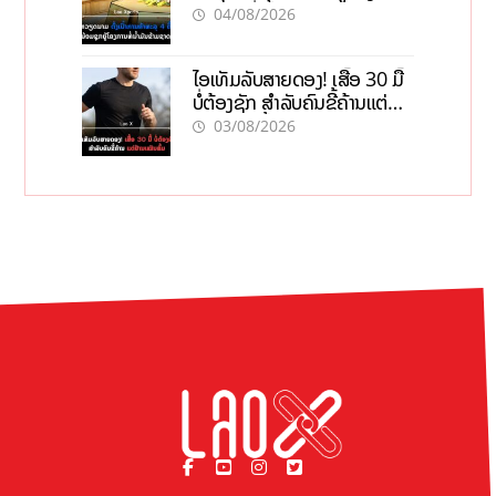
ໂຄງການທໍ່ນໍ້າມັນຂ້າມຊາດ
04/08/2026
ໄອເທັມລັບສາຍດອງ! ເສື້ອ 30 ມື້
ບໍ່ຕ້ອງຊັກ ສຳລັບຄົນຂີ້ຄ້ານແຕ່
ຢ້ານເໝັນສົ້ມ
03/08/2026