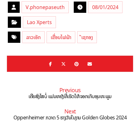
V.phonepaseuth
08/01/2024
Lao Xperts
ລາວເອັກ
ເຂື່ອນໄຟຟ້າ
້ເຊກອງ
Previous
ເຄີຍສົງໄສບໍ່ ແມ່ນຫຍັງທີ່ເຮັດໃຫ້ຈອກເກັບອຸນຫະພູມ
Next
Oppenheimer ກວາດ 5 ຮາງວັນໃນງານ Golden Globes 2024