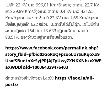
ໄຟຟ້າ 22 KV ຍາວ 996,01 Km/ວົງຈອນ; ຕາຂ່າຍ 22,7 KV
ຍາວ 29,89 Km/ວົງຈອນ; ຕາຂ່າຍ 0,4 KV ຍາວ 431,55
Km/ວົງຈອນ ແລະ ຕາຂ່າຍ 0,23 KV ຍາວ 1,65 Km/ວົງຈອນ;
ມີໝໍ້ແປງທັງໝົດ 622 ໜ່ວຍ, ປະຊາຊົນໄດ້ຊົມໃຊ້ກະແສໄຟຟ້າໃນ
ລະບົບທັງໝົດ 164 ບ້ານ 18.633 ຫຼັງຄາເຮືອນ ກວມເອົາ
83,51% ຂອງຈໍານວນຫຼັງຄາເຮືອນທົ່ວແຂວງ.
https://www.facebook.com/permalink.php?
story_fbid=pfbid0zGoRxQFpzooLUrSuKqoXx9
UsxfSBudtnXrSyjPRJAJTgUwyZXNKXNbzxXWP
aXWDDl&id=100064329476403
ຕິດຕາມຂ່າວທັງໝົດຈາກ LaoX:
https://laox.la/all-
posts/