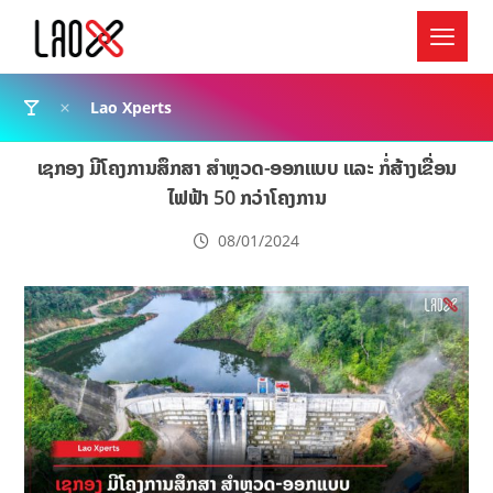
Lao Xperts
ເຊກອງ ມີໂຄງການສຶກສາ ສໍາຫຼວດ-ອອກແບບ ແລະ ກໍ່ສ້າງເຂື່ອນ
ໄຟຟ້າ 50 ກວ່າໂຄງການ
08/01/2024