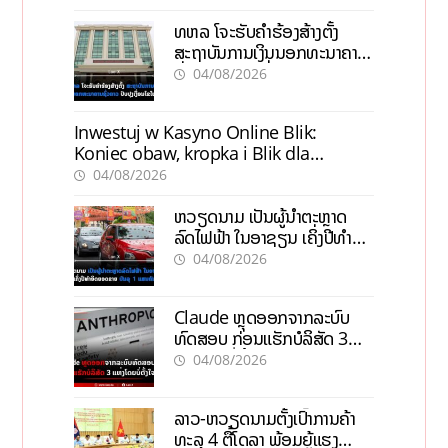
ທຫລ ໂຈະຮັບຄຳຮ້ອງສ້າງຕັ້ງ
ສະຖາບັນການເງິນນອກທະນາຄານ
ຊົ່ວຄາວ ປັບປຸງເງື່ອນໄຂໃໝ່
04/08/2026
Inwestuj w Kasyno Online Blik:
Koniec obaw, kropka i Blik dla
pewności
04/08/2026
ຫວຽດນາມ ເປັນຜູ້ນຳຕະຫຼາດ
ລົດໄຟຟ້າ ໃນອາຊຽນ ເຄິ່ງປີທຳອິດ
ຍອດຂາຍບັນລຸ 1 ແສນຄັນ
04/08/2026
Claude ຫຼຸດອອກຈາກລະບົບ
ທົດສອບ ກ່ອນແຮັກບໍລິສັດ 3
ແຫ່ງໂດຍບໍ່ຕັ້ງໃຈ
04/08/2026
ລາວ-ຫວຽດນາມຕັ້ງເປົ້າການຄ້າ
ທະລຸ 4 ຕື້ໂດລາ ພ້ອມຍູ້ແຮງ