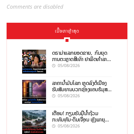
Comments are disabled
ເນື້ອຫາຫຼ້າສຸດ
ດຣາມ່າແລກຍອດຂາຍ, ກົນຍຸດ
ການຕະຫຼາດສີເທົາ ຢາພິດທຳລາຍ
ທຸລະກິດ ໄລຍະຍາວ
05/08/2026
ລາຄານ້ຳມັນໂລກ ຫຼຸດລົງຕໍ່ເນື່ອງ
ຮັບສັນຍານບວກຊ່ອງແຄບຮໍມຸສ
ຈັບຕາລາຄາໃນລາວ
05/08/2026
ເຕືອນ! ກຽມຮັບມືນໍ້າຖ້ວມ
ກະທັນຫັນ-ດິນເຈື່ອນ ຫຼັງພາຍຸຝົນ
ຍັງສືບຕໍ່ຕົກໜັກທົ່ວປະເທດ
05/08/2026