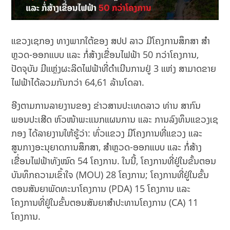
ແຂວງເຊກອງ ທາງພາກໃຕ້ຂອງ ສປປ ລາວ ມີໂຄງການສຶກສາ ສໍາ
ຫຼວດ-ອອກແບບ ແລະ ກໍ່ສ້າງເຂື່ອນໄຟຟ້າ 50 ກວ່າໂຄງການ,
ປັດຈຸບັນ ມີແຫຼ່ງຜະລິດໄຟຟ້າທີ່ດຳເນີນການຢູ່ 3 ແຫ່ງ ສາມາດຂາຍ
ໄຟຟ້າໄດ້ລວມກັນກວ່າ 64,61 ລ້ານໂດລາ.
ອີງຕາມການລາຍງານຂອງ ຂ່າວສານປະເທດລາວ ທ່ານ ສາກົນ
ພອນປະເສີດ ຫົວໜ້າພະແນກແຜນການ ແລະ ການລົງທຶນແຂວງເຊ
ກອງ ໄດ້ລາຍງານໃຫ້ຮູ້ວ່າ: ທົ່ວແຂວງ ມີໂຄງການທີ່ແຂວງ ແລະ
ສູນກາງອະນຸຍາດການສຶກສາ, ສໍາຫຼວດ-ອອກແບບ ແລະ ກໍ່ສ້າງ
ເຂື່ອນໄຟຟ້າທັງໝົດ 54 ໂຄງການ. ໃນນີ້, ໂຄງການທີ່ຢູ່ໃນຂັ້ນຕອນ
ບັນທຶກຄວາມເຂົ້າໃຈ (MOU) 28 ໂຄງການ; ໂຄງການທີ່ຢູ່ໃນຂັ້ນ
ຕອນສັນຍາພັດທະນາໂຄງການ (PDA) 15 ໂຄງການ ແລະ
ໂຄງການທີ່ຢູ່ໃນຂັ້ນຕອນສັນຍາສໍາປະທານໂຄງການ (CA) 11
ໂຄງການ.