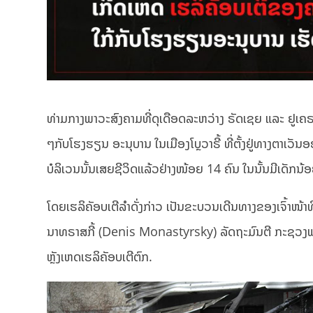
ທ່າມກາງພາວະສົງຄາມທີ່ດຸເດືອດລະຫວ່າງ ຣັດເຊຍ ແລະ ຢູເຄຣນ
ໆກັບໂຮງຮຽນ ອະນຸບານ ໃນເມືອງໂບຼວາຣີ້ ທີ່ຕັ້ງຢູ່ທາງຕາເວ
ບໍລິເວນນັ້ນເສຍຊີວິດແລ້ວຢ່າງໜ້ອຍ 14 ຄົນ ໃນນັ້ນມີເດັກນ້
ໂດຍເຮລິຄັອບເຕີລຳດັ່ງກ່າວ ເປັນຂະບວນເດີນທາງຂອງເຈົ້າໜ
ນາທຣາສກີ້ (Denis Monastyrsky) ລັດຖະມົນຕີ ກະຊວງພ
ຫຼັງເຫດເຮລິຄັອບເຕີຕົກ.