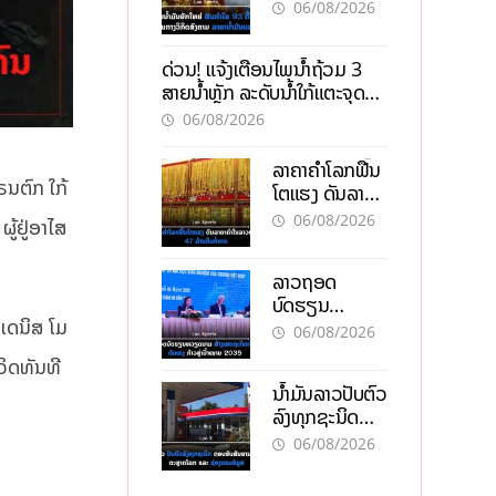
93 ຕື້ໂດລາ
06/08/2026
ທ່າມກາງວິກິດ
ສົງຄາມ ລາຄາ
ດ່ວນ! ແຈ້ງເຕືອນໄພນໍ້າຖ້ວມ 3
ນໍ້າມັນແພງ
ສາຍນໍ້າຫຼັກ ລະດັບນໍ້າໃກ້ແຕະຈຸດ
ອັນຕະລາຍ
06/08/2026
ລາຄາຄຳໂລກຟື້ນ
ຣນຕົກ ໃກ້
ໂຕແຮງ ດັນລາຄາ
ຄຳໃນລາວທະລຸ
06/08/2026
ູ້ຢູ່ອາໄສ
47 ລ້ານກີບຕໍ່
ບາດ
ລາວຖອດ
ບົດຮຽນ
 ເດນິສ ໂມ
ຫວຽດນາມ ສ້າງ
06/08/2026
ເສດຖະກິດເປັນ
ິດທັນທີ
ເຈົ້າຕົນເອງ ກ້າວສູ່
ນໍ້າມັນລາວປັບຕົວ
ເປົ້າໝາຍ 2035
ລົງທຸກຊະນິດ
ຕອບຮັບສັນຍານ
06/08/2026
ບວກຈາກຕະຫຼາດ
ໂລກ ແລະ ຊ່ອງ