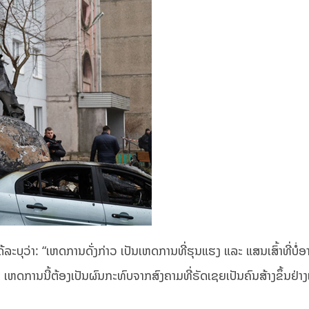
ລະບຸວ່າ: “ເຫດການດັ່ງກ່າວ ເປັນເຫດການທີ່ຮຸນແຮງ ແລະ ແສນເສົ້າທີ່ບໍ່
ລະ ເຫດການນີ້ຕ້ອງເປັນຜົນກະທົບຈາກສົງຄາມທີ່ຣັດເຊຍເປັນຄົນສ້າງຂຶ້ນຢ່