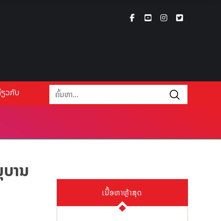
່ຽວກັບ
ນຸບານ
ເນື້ອຫາຫຼ້າສຸດ