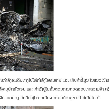
 ແມ່ນກຳລັງຈະເດີນທາງໄປໃຫ້ກຳລັງໃຈທະຫານ ແລະ ເກັບກຳຂໍ້ມູນ ໃນແນວໜ້າ
ໄດ້ລະບຸຢ່າງຊັດເຈນ ແລະ ກຳລັງຢູ່ໃນຂັ້ນຕອນການກວດສອບຫາຄວາມຈິງ ເຊິ່ງເ
ດພາດຂອງ ນັກບິນ ຫຼື ອາດເກີດຈາກການກໍ່ອາຊະຍາກຳກໍເປັນໄປໄດ້.