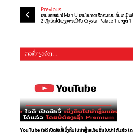
Previous
ເສຍຫາຍໜັກ! Man U ເສຍໂອກາດເຮັດຄະແນນ ຂຶ້ນມາເປັນອ
2 ຫຼັງເຮັດໄດ້ພຽງສະເໝີກັບ Crystal Palace 1 ປະຕູຕໍ່ 1
ຂ່າວທີ່ກ່ຽວຂ້ອງ ...
YouTube ໃຈດີ ເປີດຟີເຈີ້ເບິ່ງຄິບໄປນຳຫຼິ້ນແອັບອື່ນໄປນຳໄດ້ແລ້ວ ໂ