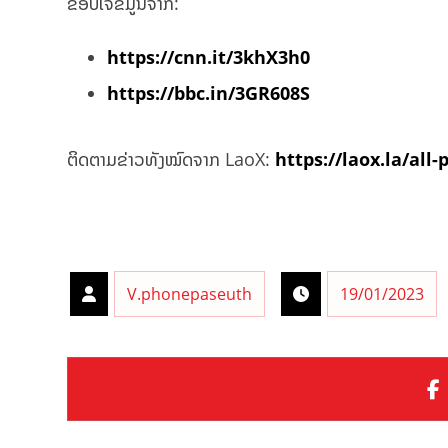
ຂອບໃຈຂໍ້ມູນຈາກ:
https://cnn.it/3khX3h0
https://bbc.in/3GR608S
ຕິດຕາມຂ່າວທັງໝົດຈາກ LaoX:
https://laox.la/all-
V.phonepaseuth
19/01/2023