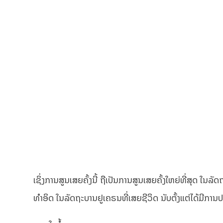
ເຊິ່ງການສູນເສຍຄັ້ງນີ້ ຖືເປັນການສູນເສຍຄັ້ງໃຫຍ່ທີ່ສຸດ ໃນລັ
ທຳອິດ ໃນລັດຖະບານຢູເຄຣນທີ່ເສຍຊີວິດ ນັບຕັ້ງແຕ່ໄດ້ມີການ