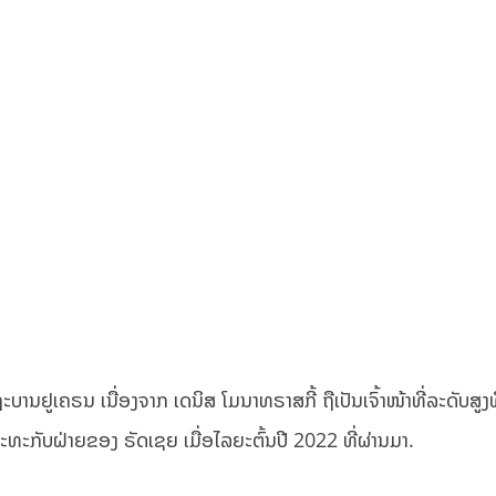
ດຖະບານຢູເຄຣນ ເນື່ອງຈາກ ເດນິສ ໂມນາທຣາສກີ້ ຖືເປັນເຈົ້າໜ້າທີ່ລະດັບສູງທ
ປະທະກັບຝ່າຍຂອງ ຣັດເຊຍ ເມື່ອໄລຍະຕົ້ນປີ 2022 ທີ່ຜ່ານມາ.