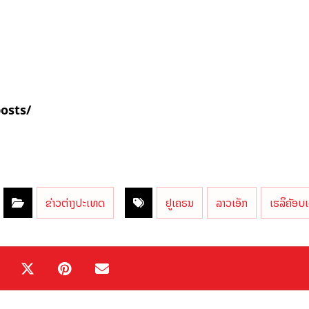
posts/
ຂ່າວຕ່າງປະເທດ
ຢູເຄຣນ
ລາວເອັກ
ເຮລິຄັອບເ