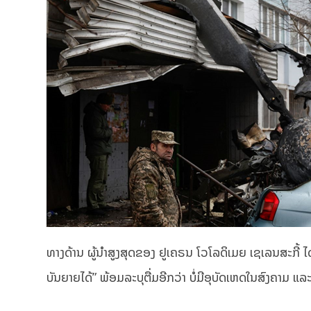
ທາງດ້ານ ຜູ້ນຳສູງສຸດຂອງ ຢູເຄຣນ ໂວໂລດິເມຍ ເຊເລນສະກີ້ ໄດ້
ບັນຍາຍໄດ້” ພ້ອມລະບຸຕື່ມອີກວ່າ ບໍ່ມີອຸບັດເຫດໃນສົງຄາມ ແ