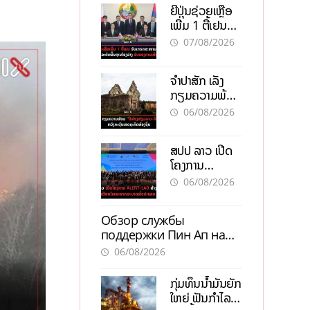
ຍີ່ປຸ່ນຊ່ວຍເຫຼືອ
ເພີ່ມ 1 ຕື້ເຢນ
ອັບເກຣດ
07/08/2026
ສະໜາມບິນວັດ
ໄຕ ຮັບຮອງການ
ຈຳປາສັກ ເລັ່ງ
ເຕີບໂຕ
ກຽມຄວາມພ້ອມ
“ປີທ່ອງທ່ຽວ
06/08/2026
ລາວ-ຈີນ 2027”
ຫວັງກະຕຸ້ນ
ສປປ ລາວ ເປີດ
ເສດຖະກິດ
ໂຄງການ
ທ້ອງຖິ່ນ
ALERT-LAO
06/08/2026
ສ້າງຕາໜ່າງ
ເຕືອນໄພພະຍາດ
Обзор службы
ລະບາດທົ່ວ
поддержки Пин Ап на
ປະເທດ
официальном сайте с
06/08/2026
актуальной
информацией
ກຸ່ມທຶນນ້ຳມັນຍັກ
ໃຫຍ່ ຟັນກຳໄລ