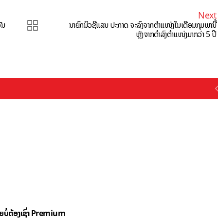
Next
ັນ
ນາຍົກນິວຊີແລນ ປະກາດ ຈະລົງຈາກຕຳແໜ່ງໃນເດືອນກຸມພານີ້
ຫຼັງຈາກດຳລົງຕຳແໜ່ງມາກວ່າ 5 ປີ
ດຍບໍ່ຕ້ອງເຊົ່າ Premium