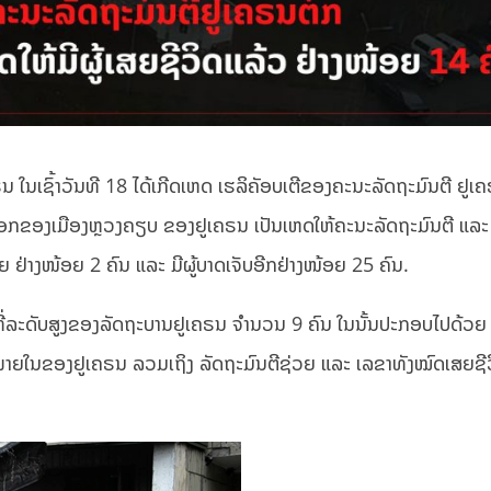
 ໃນເຊົ້າວັນທີ 18 ໄດ້ເກີດເຫດ ເຮລິຄັອບເຕີຂອງຄະນະລັດຖະມົນຕີ ຢູເຄ
ັນອອກຂອງເມືອງຫຼວງຄຽບ ຂອງຢູເຄຣນ ເປັນເຫດໃຫ້ຄະນະລັດຖະມົນຕີ ແລະ ຜ
ອຍ ຢ່າງໜ້ອຍ 2 ຄົນ ແລະ ມີຜູ້ບາດເຈັບອີກຢ່າງໜ້ອຍ 25 ຄົນ.
້າທີ່ລະດັບສູງຂອງລັດຖະບານຢູເຄຣນ ຈຳນວນ 9 ຄົນ ໃນນັ້ນປະກອບໄປດ້ວຍ
າຍໃນຂອງຢູເຄຣນ ລວມເຖິງ ລັດຖະມົນຕີຊ່ວຍ ແລະ ເລຂາທັງໝົດເສຍຊີວ