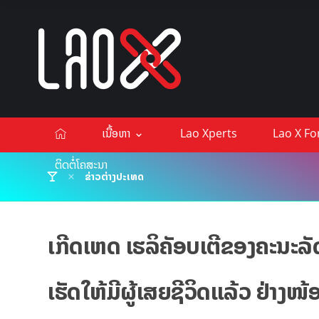
ເນື້ອຫາ
Lao Xperts
Lao X F
ຕິດຕໍ່ໂຄສະນາ
ຂ່າວຕ່າງປະເທດ
ເກີດເຫດ ເຮລິຄັອບເຕີຂອງຄະນະລັ
ເຮັດໃຫ້ມີຜູ້ເສຍຊີວິດແລ້ວ ຢ່າງໜ້