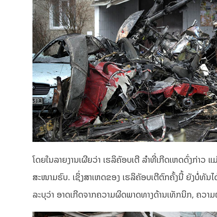
ໂດຍໃນລາຍງານເຜີຍວ່າ ເຮລິຄັອບເຕີ ລຳທີ່ເກີດເຫດດັ່ງກ່າວ
ສະໜາມຮົບ. ເຊິ່ງສາເຫດຂອງ ເຮລິຄັອບເຕີຕົກຄັ້ງນີ້ ຍັງບໍ່ທັນ
ລະບຸວ່າ ອາດເກີດຈາກຄວາມຜິດພາດທາງດ້ານເທັກນິກ, ຄວາມຜິ