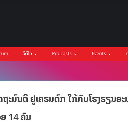
orum
ວິດີໂອ
Podcasts
Events
ກ
ດຖະມົນຕີ ຢູເຄຣນຕົກ ໃກ້ກັບໂຮງຮຽນອະ
ອຍ 14 ຄົນ