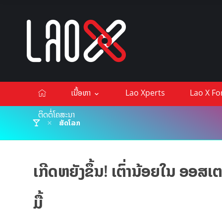
ເນື້ອຫາ
Lao Xperts
Lao X F
ຕິດຕໍ່ໂຄສະນາ
ສັດໂລກ
ເກີດຫຍັງຂຶ້ນ! ເຕົ່ານ້ອຍໃນ ອອສ
ມື້