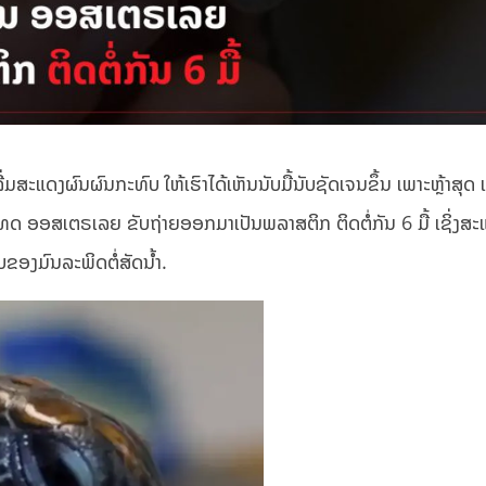
່ມສະແດງຜົນຜົນກະທົບ ໃຫ້ເຮົາໄດ້ເຫັນນັບມື້ນັບຊັດເຈນຂຶ້ນ ເພາະຫຼ້າສຸດ ເ
 ອອສເຕຣເລຍ ຂັບຖ່າຍອອກມາເປັນພລາສຕິກ ຕິດຕໍ່ກັນ 6 ມື້ ເຊິ່ງສະ
ອງມົນລະພິດຕໍ່ສັດນໍ້າ.