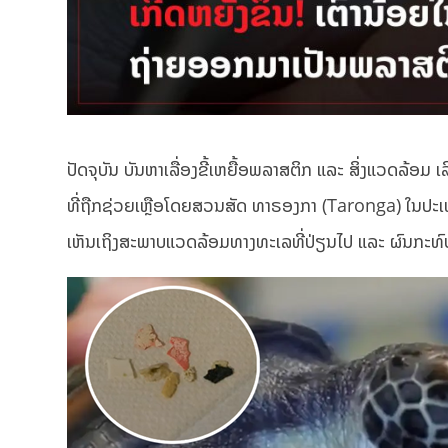
ປັດຈຸບັນ ບັນຫາເລື່ອງຂີ້ເຫຍື້ອພລາສຕິກ ແລະ ສິ່ງແວດລ້ອມ ເລີ
ທີ່ຖືກຊ່ວຍເຫຼືອໂດຍສວນສັດ ທາຣອງກາ (Taronga) ໃນປະເທດ
ເຫັນເຖິງສະພາບແວດລ້ອມທາງທະເລທີ່ປ່ຽນໄປ ແລະ ຜົນກະທົບຂ