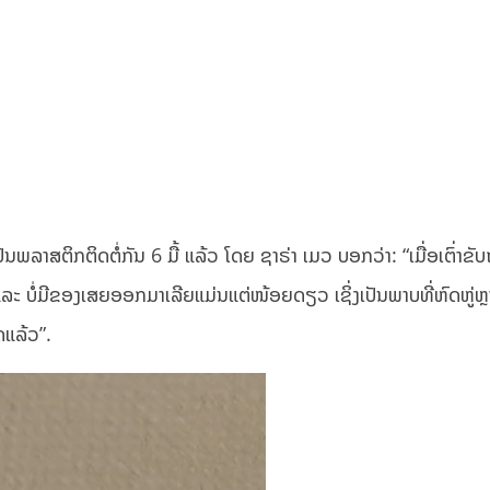
ມາເປັນພລາສຕິກຕິດຕໍ່ກັນ 6 ມື້ ແລ້ວ ໂດຍ ຊາຣ່າ ເມວ ບອກວ່າ: “ເມື່ອເຕົ່າຂ
 ແລະ ບໍ່ມີຂອງເສຍອອກມາເລີຍແມ່ນແຕ່ໜ້ອຍດຽວ ເຊິ່ງເປັນພາບທີ່ຫົດຫູ່ຫຼ
ດແລ້ວ”.