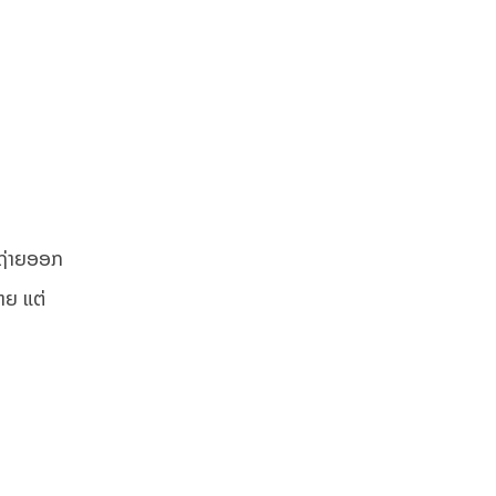
ັບຖ່າຍອອກ
າຍ ແຕ່