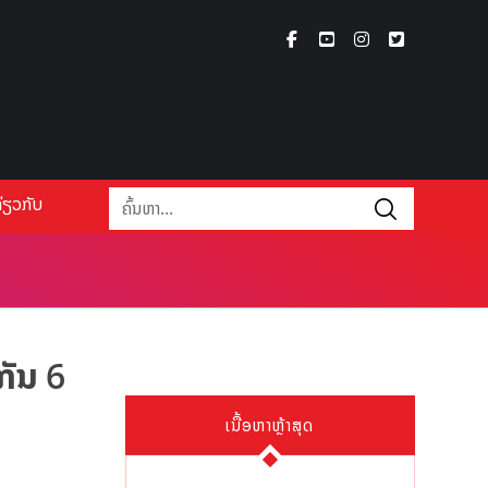
່ຽວກັບ
ກັນ 6
ເນື້ອຫາຫຼ້າສຸດ