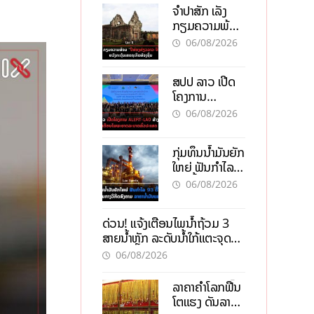
ຈຳປາສັກ ເລັ່ງ
ກຽມຄວາມພ້ອມ
“ປີທ່ອງທ່ຽວ
06/08/2026
ລາວ-ຈີນ 2027”
ຫວັງກະຕຸ້ນ
ສປປ ລາວ ເປີດ
ເສດຖະກິດ
ໂຄງການ
ທ້ອງຖິ່ນ
ALERT-LAO
06/08/2026
ສ້າງຕາໜ່າງ
ເຕືອນໄພພະຍາດ
ກຸ່ມທຶນນ້ຳມັນຍັກ
ລະບາດທົ່ວ
ໃຫຍ່ ຟັນກຳໄລ
ປະເທດ
93 ຕື້ໂດລາ
06/08/2026
ທ່າມກາງວິກິດ
ສົງຄາມ ລາຄາ
ດ່ວນ! ແຈ້ງເຕືອນໄພນໍ້າຖ້ວມ 3
ນໍ້າມັນແພງ
ສາຍນໍ້າຫຼັກ ລະດັບນໍ້າໃກ້ແຕະຈຸດ
ອັນຕະລາຍ
06/08/2026
ລາຄາຄຳໂລກຟື້ນ
ໂຕແຮງ ດັນລາຄາ