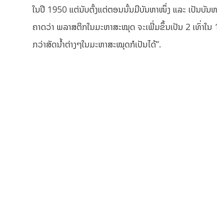
ໃນປີ 1950 ແຕ່ນັບຕັ້ງແຕ່ຕອນນັ້ນມີບັນຫາໜຶ່ງ ແລະ ເປັນບັນຫາ
ຄາດວ່າ ພລາສຕິກ​ໃນ​ມະຫາ​ສະໝຸດ​ ຈະ​ເພີ່ມ​ຂຶ້ນ​ເປັນ ​2 ເທົ່າ
ກວ່າ​ສັດນໍ້າຕ່າງໆໃນມະຫາສະໝຸດກໍເປັນໄດ້”.