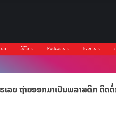
orum
ວິດີໂອ
Podcasts
Events
ກ
ເຕຣເລຍ ຖ່າຍອອກມາເປັນພລາສຕິກ ຕິດຕໍ່