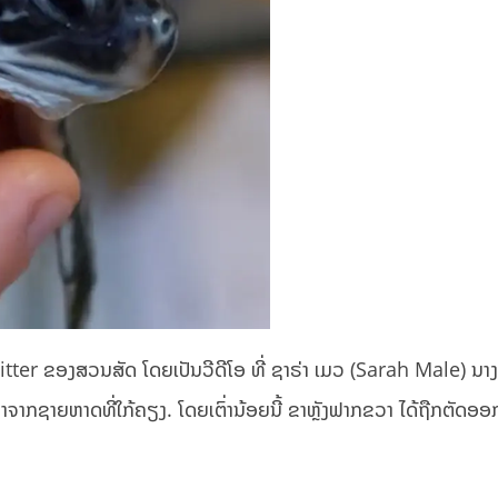
 Twitter ຂອງສວນສັດ ໂດຍເປັນວີດີໂອ ທີ່ ຊາຣ່າ ເມວ (Sarah Male) ນ
ນມາຈາກຊາຍຫາດທີ່ໃກ້ຄຽງ. ໂດຍເຕົ່ານ້ອຍນີ້ ຂາຫຼັງຟາກຂວາ ໄດ້ຖືກຕັດອອ