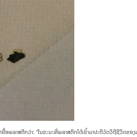
ື້ອພລາສຕິກວ່າ: “ໃນຂະນະທີ່ພລາສຕິກໄດ້ເຂົ້າມາປະຕິວັດວິຖີຊີວິດຂອ