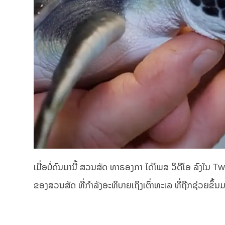
ເມື່ອບໍ່ດົນມານີ້ ສວນສັດ ທາຣອງກາ ໄດ້ໂພສ ວິດີໂອ ລົງໃນ
ຂອງສວນສັດ ທີ່ກຳລັງອະທິບາຍເຖິງເຕົ່າທະເລ ທີ່ຖືກຊ່ວຍຂຶ້