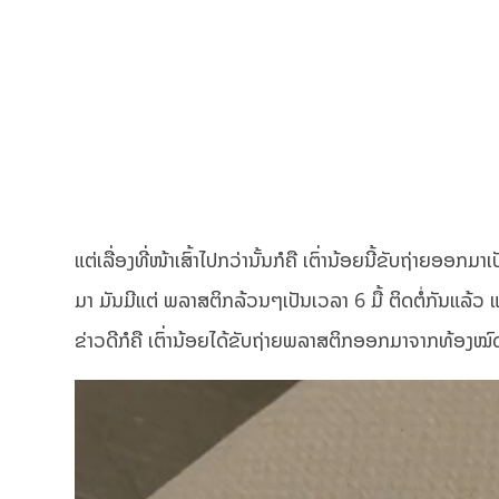
ແຕ່ເລື່ອງທີ່ໜ້າເສົ້າໄປກວ່ານັ້ນກໍຄື ເຕົ່ານ້ອຍນີ້ຂັບຖ່າຍອອກ
ມາ ມັນມີແຕ່ ພລາສຕິກລ້ວນໆເປັນເວລາ 6 ມື້ ຕິດຕໍ່ກັນແລ້ວ
ຂ່າວດີກໍຄື ເຕົ່ານ້ອຍໄດ້ຂັບຖ່າຍພລາສຕິກອອກມາຈາກທ້ອງໝົ