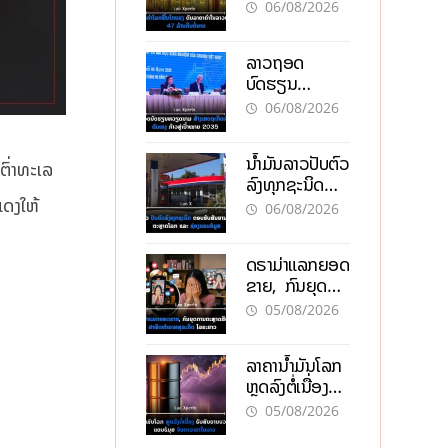
ຄຳໃນລາວທະລຸ
06/08/2026
47 ລ້ານກີບຕໍ່
ບາດ
ລາວຖອດ
ບົດຮຽນ
ຫວຽດນາມ ສ້າງ
06/08/2026
ເສດຖະກິດເປັນ
ເຈົ້າຕົນເອງ ກ້າວສູ່
ນໍ້າມັນລາວປັບຕົວ
ເປົ້າໝາຍ 2035
ຕົ່າທະເລ
ລົງທຸກຊະນິດ
ຕອບຮັບສັນຍານ
ແດງໃຫ້
06/08/2026
ບວກຈາກຕະຫຼາດ
ໂລກ ແລະ ຊ່ອງ
ດຣາມ່າແລກຍອດ
ແຄບຮໍມູສ
ຂາຍ, ກົນຍຸດ
ການຕະຫຼາດສີ
05/08/2026
ເທົາ ຢາພິດ
ທຳລາຍທຸລະກິດ
ລາຄານ້ຳມັນໂລກ
ໄລຍະຍາວ
ຫຼຸດລົງຕໍ່ເນື່ອງ
ຮັບສັນຍານບວກ
05/08/2026
ຊ່ອງແຄບຮໍມຸສ