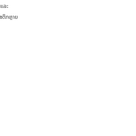
າ ແລະ
ສຕິກ​ຫຼາຍ​