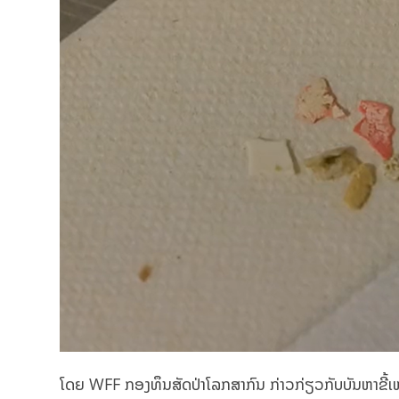
ໂດຍ WFF ກອງທຶນສັດປ່າໂລກສາກົນ ກ່າວກ່ຽວກັບບັນຫາຂີ້ເຫຍ