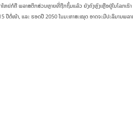
ໃຫຍ່ກໍຄື ພລາສຕິກສ່ວນຫຼາຍທີ່ຖືກຖິ້ມແລ້ວ ຍັງຄົງຫຼົງເຫຼືອຢູ່ໃນໂລກເຮົ
​ໃນ 15 ປີ​ຕໍ່ໜ້າ, ​ແລະ ​ຮອດ​ປີ 2050 ໃນມະຫາສະໝຸດ ອາດ​ຈະ​ມີ​ປະລິມານພລາ