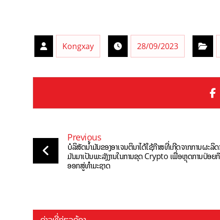
Kongxay
28/09/2023
Previous
ບໍລິສັດນ້ຳມັນຂອງອາເຈນຕິນາໄດ້ໃຊ້ກ໊າສທີ່ເກີດຈາກການຜະລິດນ
ມັນມາເປັນພະລັງງານໃນການຂຸດ Crypto ເພື່ອຫຼຸດການປ່ອຍກ
ອອກສູ່ທຳມະຊາດ
ຂ່າວທີ່ກ່ຽວຂ້ອງ ...