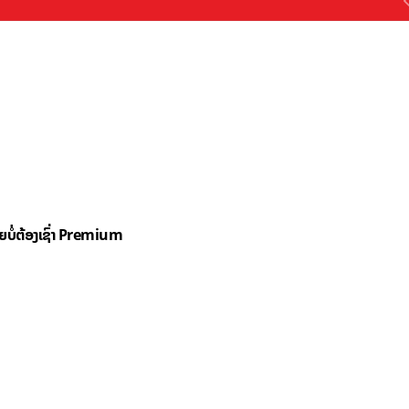
ດຍບໍ່ຕ້ອງເຊົ່າ Premium