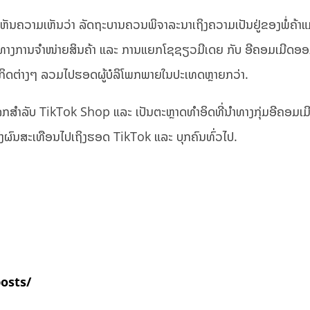
ັນຄວາມເຫັນວ່າ ລັດຖະບານຄວນພິຈາລະນາເຖິງຄວາມເປັນຢູ່ຂອງພໍ່ຄ້າແມ
ຊ່ອງທາງການຈຳໜ່າຍສິນຄ້າ ແລະ ການແຍກໂຊຊຽວມີເດຍ ກັບ ອີຄອມເມີດອ
ຸລະກິດຕ່າງໆ ລວມໄປຮອດຜູ້ບໍລິໂພກພາຍໃນປະເທດຫຼາຍກວ່າ.
ໃນໂລກສຳລັບ TikTok Shop ແລະ ເປັນຕະຫຼາດທຳອິດທີ່ນຳທາງກຸ່ມອີຄອມເ
ົ່ງຜົນສະເທືອນໄປເຖິງຮອດ TikTok ແລະ ບຸກຄົນທົ່ວໄປ.
posts/