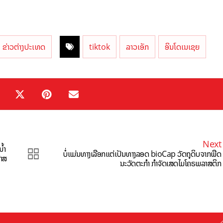
ຂ່າວຕ່າງປະເທດ
tiktok
ລາວເອັກ
ອິນໂດເນເຊຍ
Next
້ຳ
ບໍ່ແມ່ນທາງເລືອກແຕ່ເປັນທາງລອດ bioCap ວັດຖຸດິບຈາກພືດ
໊າສ
ນະວັດຕະກຳ ກຳຈັດເສດໄມໂຄຣພລາສຕິກ