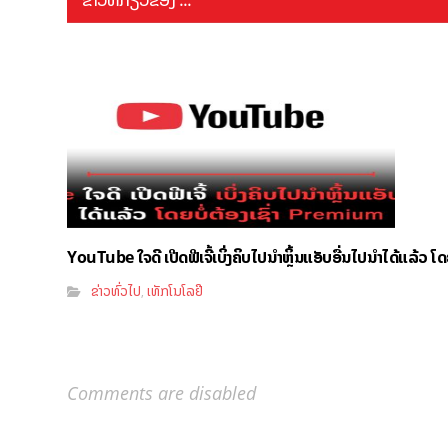
YouTube ໃຈດີ ເປີດຟີເຈີ້ເບິ່ງຄິບໄປນຳຫຼິ້ນແອັບອື່ນໄປນຳໄດ້ແລ້ວ ໂ
ຂ່າວທົ່ວໄປ
ເທັກໂນໂລຢີ
,
Comments are disabled