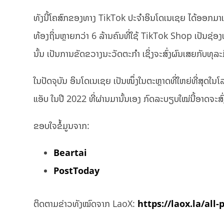
ທັງນີ້ໂຄສົກຂອງທາງ TikTok ປະຈຳອິນໂດເນເຊຍ ໄດ້ອອກມາເຫ
ທ້ອງຖິ່ນຫຼາຍກວ່າ 6 ລ້ານຄົນທີ່ໃຊ້ TikTok Shop ເປັນ
ນັ້ນ ເປັນການຂັດຂວາງນະວັດຕະກຳ ເຊິ່ງຈະສົ່ງຜົນເສຍກັບທ
ໃນປັດຈຸບັນ ອິນໂດເນເຊຍ ເປັນໜຶ່ງໃນຕະຫຼາດທີ່ໃຫຍ່ທີ່ສຸດ
ແອັບ ໃນປີ 2022 ທີ່ຜ່ານມານັ້ນເອງ ກົດລະບຽບໃໝ່ນີ້ອາດຈະສ
ຂອບໃຈຂໍ້ມູນຈາກ:
Beartai
PostToday
ຕິດຕາມຂ່າວທັງໝົດຈາກ LaoX:
https://laox.la/all-