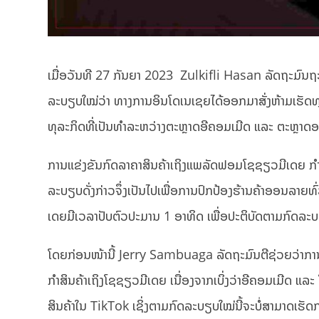
ເມື່ອວັນທີ 27 ກັນຍາ 2023 Zulkifli Hasan ລັດຖະມົນຖ
ລະບຽບໃໝ່ວ່າ ທາງການອິນໂດເນເຊຍໄດ້ອອກມາສັ່ງຫ້າມເຮັດທ
ທຸລະກິດທີ່ເປັນທຳລະຫວ່າງຕະຫຼາດອີຄອມເມີດ ແລະ ຕະຫຼາດອອບ
ການແຂ່ງຂັນກົດລາຄາສິນຄ້າເຖິງແພລັດຟອມໂຊຊຽວມີເດຍ ກ
ລະບຽບດັ່ງກ່າວຈຶ່ງເປັນໄປເພື່ອການປົກປ້ອງຮ້ານຄ້າອອນລາ
ເດຍມີເວລາປັບຕົວປະມານ 1 ອາທິດ ເພື່ອປະຕິບັດຕາມກົດລະ
ໂດຍກ່ອນໜ້ານີ້ Jerry Sambuaga ລັດຖະມົນຕີຊ່ວຍວ່າກາ
ກຳສິນຄ້າເຖິງໂຊຊຽວມີເດຍ ເນື່ອງຈາກເບິ່ງວ່າອີຄອມເມີດ 
ສິນຄ້າໃນ TikTok ເຊິ່ງຕາມກົດລະບຽບໃໝ່ນີ້ຈະບໍ່ສາມາດເຮັດກ