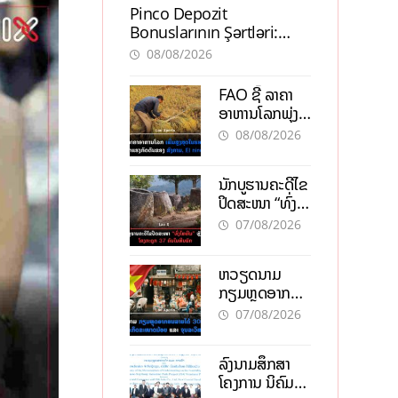
Pinco Depozit
Bonuslarının Şərtləri:
Təcrübəli İstifadəçilərdən
08/08/2026
Məsləhətlər
FAO ຊີ້ ລາຄາ
ອາຫານໂລກພຸ່ງ
ສູງສຸດໃນຮອບ 3
08/08/2026
ປີ ຈາກແຮງ
ກົດດັນຂອງ
ນັກບູຮານຄະດີໄຂ
ສົງຄາມ, El
ປິດສະໜາ “ທົ່ງ
nino
ໄຫຫີນ” ຫຼັງພົບ
07/08/2026
ໂຄງກະດູກ 37
ຄົນໃນຫີນຍັກ
ຫວຽດນາມ
ກຽມຫຼຸດອາກອນ
ລາຍໄດ້ 30%
07/08/2026
ຫວັງອູ້ມທຸລະກິດ
ຂະໜາດນ້ອຍ
ລົງນາມສຶກສາ
ແລະ ຈຸນລະ
ໂຄງການ ນິຄົມ
ວິສາຫະກິດ