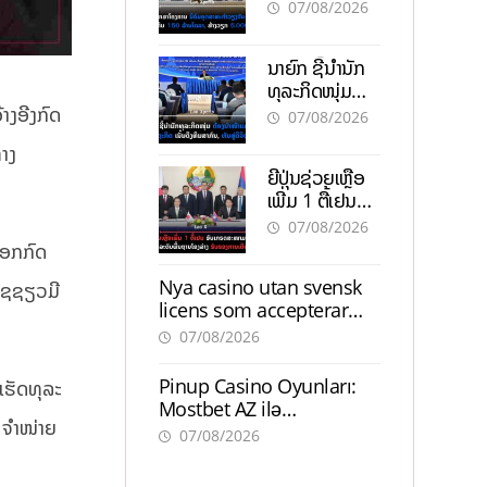
ອຸດສາຫະກຳ
07/08/2026
ວຽງຈັນ-ໄຊທານີ
ຕັ້ງເປົ້າດຶງທຶນ
ນາຍົກ ຊີ້ນຳນັກ
150 ລ້ານໂດລາ,
ທຸລະກິດໜຸ່ມ
ສ້າງວຽກ 5.000
ຕ້ອງນຳໜ້າແກ້
າງອີງກົດ
ຕຳແໜ່ງ
07/08/2026
ວິກິດເສດຖະກິດ
າງ
ເນັ້ນດຶງທຶນ
ຍີ່ປຸ່ນຊ່ວຍເຫຼືອ
ສາກົນ, ຫັນສູ່ດິຈິ
ເພີ່ມ 1 ຕື້ເຢນ
ຕອນ
ອັບເກຣດ
07/08/2026
ສະໜາມບິນວັດ
ອອກກົດ
ໄຕ ຮັບຮອງການ
Nya casino utan svensk
ມໂຊຊຽວມີ
ເຕີບໂຕ
licens som accepterar
Swish: En jämförelse
07/08/2026
Pinup Casino Oyunları:
ເຮັດທຸລະ
Mostbet AZ ilə
 ຈຳໜ່າຍ
Müqayisədə Nə Təqdim
07/08/2026
Edir?