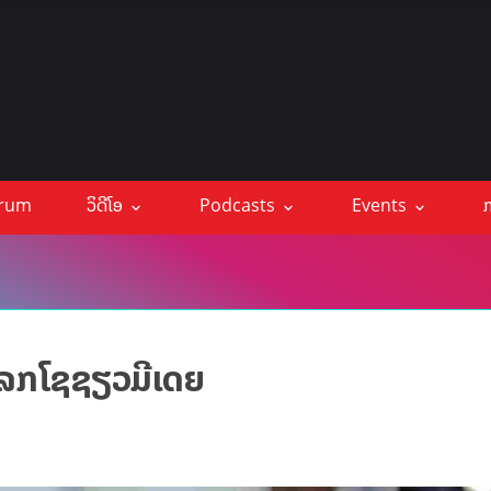
orum
ວິດີໂອ
Podcasts
Events
ກ
ງໂລກໂຊຊຽວມີເດຍ