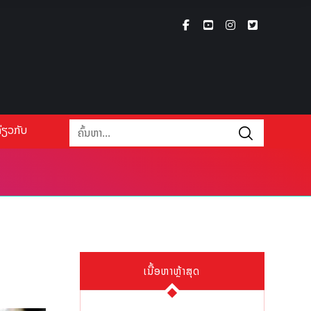
່ຽວກັບ
ເນື້ອຫາຫຼ້າສຸດ