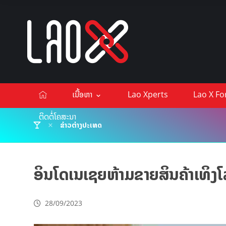
ເນື້ອຫາ
Lao Xperts
Lao X F
ຕິດຕໍ່ໂຄສະນາ
ຂ່າວຕ່າງປະເທດ
ອິນໂດເນເຊຍຫ້າມຂາຍສິນຄ້າເທິ
28/09/2023