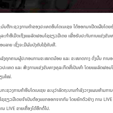
ະມົນຕີກະຊວງການຄ້າຂອງປະເທດອິນໂດເນເຊຍ ໄດ້ອອກມາເປິດເຜີຍໂດຍອ້
ຸລະກຳອີເມີດເຖິງແພລັດຟອມໂຊຊຽວມີເດຍ ເພື່ອຮັບປະກັນການແຂ່ງຂັນທ
ລາຍ ເຊິ່ງຈະມີຜົນບັງຄັບໃຊ້ທັນທີ.
ຳລັງຄຸກຄາມຜູ້ປະກອບການຂະໜາດນ້ອຍ ແລະ ຂະໜາດກາງ ດັ່ງນັ້ນ ການ
ຍທົ່ວປະເທດ ແລະ ສ້າງການແຂ່ງຂັນທາງທຸລະກິດທີ່ເປັນທຳ ໂດຍແພລັດຟອ
ບຽບໃໝ່.
ນກະຊວງການຄ້າອິນໂດເນເຊຍ ລະບຸວ່າລັດຖະບານກຳລັງວາງແຜນຫ້າມການ
ແລະ ໂຊຊຽວມີເດຍຈຳເປັນຕ້ອງແຍກອອກຈາກກັນ ໂດຍຍົກຕົວຢ່າງ ການ LIVE
ານ LIVE ຂາຍເຄື່ອງໄດ້ອີກຕໍ່ໄປ.