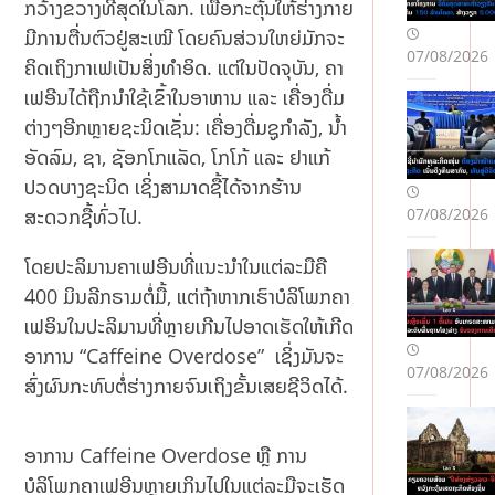
ກວ້າງຂວາງທີ່ສຸດໃນໂລກ. ເພື່ອກະຕຸ້ນໃຫ້ຮ່າງກາຍ
ມີການຕື່ນຕົວຢູ່ສະເໝີ ໂດຍຄົນສ່ວນໃຫຍ່ມັກຈະ
07/08/2026
ຄິດເຖິງກາເຟເປັນສິ່ງທຳອິດ. ແຕ່ໃນປັດຈຸບັນ, ຄາ
ເຟອີນໄດ້ຖືກນຳໃຊ້ເຂົ້າໃນອາຫານ ແລະ ເຄື່ອງດື່ມ
ຕ່າງໆອີກຫຼາຍຊະນິດເຊັ່ນ: ເຄື່ອງດື່ມຊູກຳລັງ, ນ້ຳ
ອັດລົມ, ຊາ, ຊັອກໂກແລັດ, ໂກໂກ້ ແລະ ຢາແກ້
ປວດບາງຊະນິດ ເຊິ່ງສາມາດຊື້ໄດ້ຈາກຮ້ານ
07/08/2026
ສະດວກຊື້ທົ່ວໄປ.
ໂດຍປະລິມານຄາເຟອີນທີ່ແນະນຳໃນແຕ່ລະມືຄື
400 ມິນລີກຣາມຕໍ່ມື້, ແຕ່ຖ້າຫາກເຮົາບໍລິໂພກຄາ
ເຟອິນໃນປະລິມານທີ່ຫຼາຍເກີນໄປອາດເຮັດໃຫ້ເກີດ
ອາການ “Caffeine Overdose” ເຊິ່ງມັນຈະ
07/08/2026
ສົ່ງຜົນກະທົບຕໍ່ຮ່າງກາຍຈົນເຖິງຂັ້ນເສຍຊີວິດໄດ້.
ອາການ Caffeine Overdose ຫຼື ການ
ບໍລິໂພກຄາເຟອີນຫຼາຍເກິນໄປໃນແຕ່ລະມືຈະເຮັດ