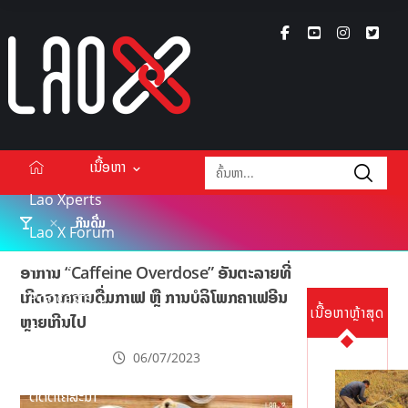
ເນື້ອຫາ
Lao Xperts
ກິນດື່ມ
Lao X Forum
ວິດີໂອ
ອາການ “Caffeine Overdose” ອັນຕະລາຍທີ່
ເກີດຈາກການດື່ມກາເຟ ຫຼື ການບໍລິໂພກຄາເຟອີນ
Podcasts
ເນື້ອຫາຫຼ້າສຸດ
ຫຼາຍເກີນໄປ
Events
06/07/2023
ກ່ຽວກັບ
ຕິດຕໍ່ໂຄສະນາ