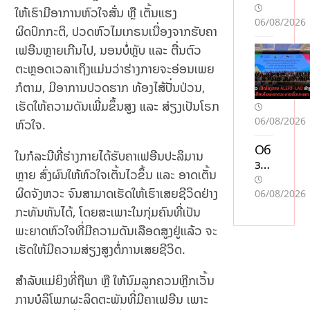
ໃຫ້ເຮົາມີອາການຫົວໃຈສັ່ນ ຫຼື ເຕັ້ນແຮງ
06/08/2026
ຜິດປົກກະຕິ, ປວດຫົວໄມເກຣນເນື່ອງຈາກຮັບຄາ
ເຟອີນຫຼາຍເກີນໄປ, ນອນບໍ່ຫຼັບ ແລະ ຕື່ນຕົວ
ຕະຫຼອດເວລາເຖິງແມ່ນວ່າຮ່າງກາຍຈະອ່ອນເພຍ
ກໍຕາມ, ມີອາການປວດຮາກ ທ້ອງໄສ້ປັ່ນປ່ວນ,
ເຮັດໃຫ້ຄວາມດັນເພີ່ມຂຶ້ນສູງ ແລະ ສ່ຽງເປັນໂຣກ
06/08/2026
ຫົວໃຈ.
Об
ໃນກໍລະນີທີ່ຮ່າງກາຍໄດ້ຮັບຄາເຟອີນປະລິມານ
зо
ຫຼາຍ ສົ່ງຜົນໃຫ້ຫົວໃຈເຕັ້ນໄວຂຶ້ນ ແລະ ອາດເຕັ້ນ
р
слу
ຜິດຈັງຫວະ ຈົນສາມາດເຮັດໃຫ້ເຮົາເສຍຊີວິດຢ່າງ
06/08/2026
жб
ກະທັນຫັນໄດ້, ໂດຍສະເພາະໃນກຸ່ມຄົນທີ່ເປັນ
ы
ພະຍາດຫົວໃຈທີ່ມີຄວາມດັນເລືອດສູງຢູ່ແລ້ວ ຈະ
по
ເຮັດໃຫ້ມີຄວາມສ່ຽງສູງຕໍ່ການເສຍຊີວິດ.
дд
ер
жк
ສຳລັບແມ່ຍິງທີ່ຖືພາ ຫຼື ໃຫ້ນົມລູກຄວນຫຼີກເວັ້ນ
и
ການບໍລິໂພກຜະລິດຕະພັນທີ່ມີຄາເຟອີນ ເພາະ
Пи