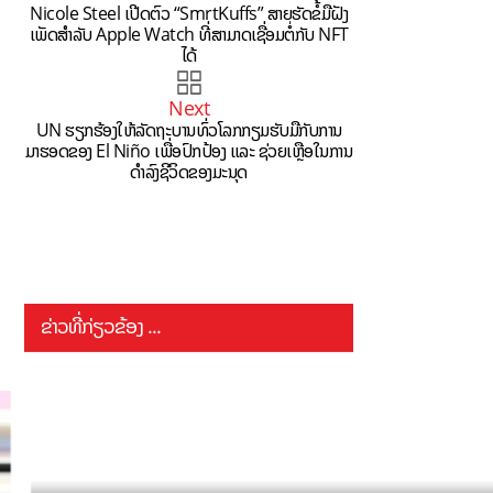
Nicole Steel ເປີດຕົວ “SmrtKuffs” ສາຍຮັດຂໍ້ມືຝັງ
ເພັດສຳລັບ Apple Watch ທີ່ສາມາດເຊື່ອມຕໍ່ກັບ NFT
ໄດ້
Next
UN ຮຽກຮ້ອງໃຫ້ລັດຖະບານທົ່ວໂລກກຽມຮັບມືກັບການ
ມາຮອດຂອງ El Niño ເພື່ອປົກປ້ອງ ແລະ ຊ່ວຍເຫຼືອໃນການ
ດຳລົງຊີວິດຂອງມະນຸດ
ຂ່າວທີ່ກ່ຽວຂ້ອງ ...