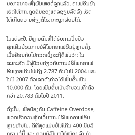
ນອກຈາກຈະສົ່ງຜົນເສຍຕໍ່ລູກແລ້ວ, ຄາເຟອີນຍັງ
н
ເຮັດໃຫ້ການດູດຊຶມຂອງແຄລຊຽມລົດລົງ ເຮັດ
Ап
на
ໃຫ້ເກີດຄວາມສ່ຽງຕໍ່ໂຣກກະດູກຜ່ອຍໄດ້.
оф
иц
иа
ໃນແຕ່ລະປີ, ມີຫຼາຍຄົນທີ່ໄດ້ຮັບການປິ່ນປົວ
ль
ສຸກເສີນຍ້ອນການບໍລິໂພກຄາເຟອີນຢູ່ຫຼາຍຄັ້ງ.
но
ເມື່ອຢ້ອນກັບໄປກວດເບິ່ງສະຖິຕິພົບວ່າ: ໃນ
м
са
ສະຫະລັດ ມີຜູ້ປ່ວຍກ່ຽວກັບການບໍລິໂພກຄາເຟ
йт
ອີນຫຼາຍເກີນໄປເຖິງ 2.787 ຄົນໃນປີ 2004 ແລະ
е с
ໃນປີ 2007 ຕົວເລກດັ່ງກ່າວໄດ້ເພີ່ມຂຶ້ນເປັນ
акт
10.000 ຄົນ, ໂດຍເພີ່ມຂຶ້ນເປັນຈຳນວນເທົ່າຕົວ
уа
ль
ກວ່າ 20.783 ຄົນໃນປີ 2011.
но
й
ດັ່ງນັ້ນ, ເພື່ອປ້ອງກັນ Caffeine Overdose,
ин
ພວກເຮົາຄວນຫຼີກເວັ້ນການບໍລິໂພກຄາເຟອີນ
фо
ຫຼາຍເກີນໄປ. ດີທີ່ສຸດແມ່ນບໍ່ໃຫ້ເກີນ 400 ມິນລີ
рм
ац
ກຣາມຕໍ່ມື້ ແລະ ຄວນບໍລິໂພກໃຫ້ໜ້ອຍລົງ ຖ້າ