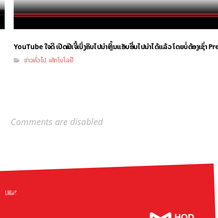
YouTube ໃຈດີ ເປີດຟີເຈີ້ເບິ່ງຄິບໄປນຳຫຼິ້ນແອັບອື່ນໄປນຳໄດ້ແລ້ວ ໂດຍບໍ່ຕ້ອງເຊົ່າ
ຂ່າວທົ່ວໄປ
ເທັກໂນໂລຢີ
,
Comments are disabled