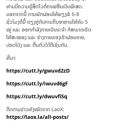
ие
ທ່ານມີຄວາມຮູ້ສຶກໄວຕໍ່ຄາເຟອີນເປັນພິເສດ.
й
ນອກຈາກນີ້ ການພັກຜ່ອນໃຫ້ພຽງພໍ 6-8
ຊົ່ວໂມງຕໍ່ມື້ ຄຽງຄູ່ກັບການກິນອາຫານໃຫ້ຄົບ 5
ໝູ່ ແລະ ອອກກຳລັງກາຍເປັນປະຈຳ ກໍສາມາດເຮັດ
ໃຫ້ສະໝອງ ແລະ ຮ່າງກາຍຂອງເຮົາຜ່ອນຄາຍ,
ປອດໂປ່ງ ແລະ ຕື່ນຕົວໄດ້ດີເຊັ່ນກັນ.
ທີ່ມາ:
https://cutt.ly/gwuvd2zD
https://cutt.ly/iwuvd6gF
https://cutt.ly/dwuvfiSq
ຕິດຕາມຂ່າວທັງໝົດຈາກ LaoX:
https://laox.la/all-posts/