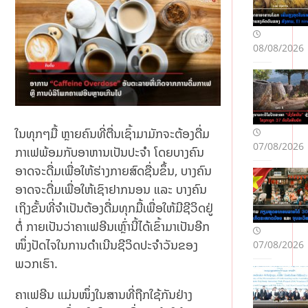
08/08/2026
ໃນທຸກໆມື້ ຫຼາຍຄົນທີ່ຕື່ນເຊົ້າມາມັກຈະຕ້ອງດື່ມ
07/08/2026
ກາເຟພ້ອມກັບອາຫານເປັນປະຈຳ ໂດຍບາງຄົນ
ອາດຈະດື່ມເພື່ອໃຫ້ຮ່າງກາຍສົດຊື່ນຂຶ້ນ, ບາງຄົນ
ອາດຈະດື່ມເພື່ອໃຫ້ເຊົາຢາກນອນ ແລະ ບາງຄົນ
ເຖິງຂັ້ນທີ່ຈຳເປັນຕ້ອງດື່ມທຸກມື້ເພື່ອໃຫ້ມີຊີວິດຢູ່
ຕໍ່ ກາຍເປັນວ່າຄາເຟອີນເຫຼົ່ານີ້ໄດ້ເຂົ້າມາເປັນອີກ
ໜຶ່ງປັດໄຈໃນການດຳເນີນຊີວິດປະຈຳວັນຂອງ
07/08/2026
ພວກເຮົາ.
ຄາເຟອີນ ແມ່ນໜຶ່ງໃນສານທີ່ຖືກໃຊ້ກັນຢ່າງ