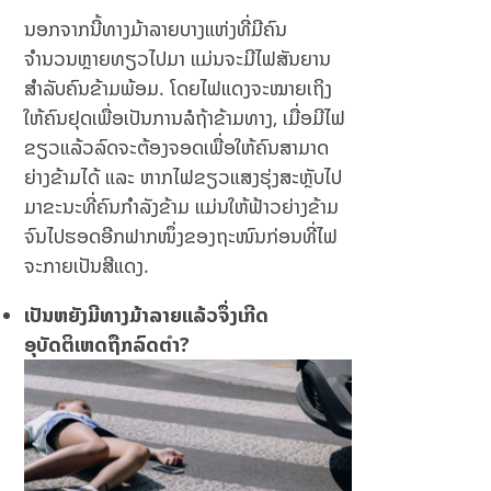
ນອກຈາກນີ້ທາງມ້າລາຍບາງແຫ່ງທີ່ມີຄົນ
ຈຳນວນຫຼາຍທຽວໄປມາ ແມ່ນຈະມີໄຟສັນຍານ
ສຳລັບຄົນຂ້າມພ້ອມ. ໂດຍໄຟແດງຈະໝາຍເຖິງ
ໃຫ້ຄົນຢຸດເພື່ອເປັນການລໍຖ້າຂ້າມທາງ, ເມື່ອມີໄຟ
ຂຽວແລ້ວລົດຈະຕ້ອງຈອດເພື່ອໃຫ້ຄົນສາມາດ
ຍ່າງຂ້າມໄດ້ ແລະ ຫາກໄຟຂຽວແສງຮຸ່ງສະຫຼັບໄປ
ມາຂະນະທີ່ຄົນກຳລັງຂ້າມ ແມ່ນໃຫ້ຟ້າວຍ່າງຂ້າມ
ຈົນໄປຮອດອີກຟາກໜຶ່ງຂອງຖະໜົນກ່ອນທີ່ໄຟ
ຈະກາຍເປັນສີແດງ.
ເປັນຫຍັງມີທາງມ້າລາຍແລ້ວຈຶ່ງເກີດ
ອຸບັດຕິເຫດຖືກລົດຕຳ?