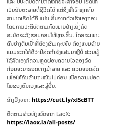
ແລະ ບໍ່ປະຕິບັດຕາມກົດໝາຍຈະລາຈອນ ເຮັດໃຫ້
ເປັນອັນຕະລາຍຕໍ່ຊີວິດໄດ້ ແຕ່ສິ່ງທີ່ເຮົາທຸກຄົນ
ສາມາດເຮັດໄດ້ຄື ແມ່ນເລີ່ມຈາກຕົວເຮົາເອງກ່ອນ
ໂດຍການປະຕິບັດຕາມກົດໝາຍຢ່າງເຄັ່ງຄັດ
ລະມັດລະວັງຮອບຄອບໃຫ້ຫຼາຍຂຶ້ນ. ໂດຍສະເພາະ
ຄົນຍ່າງຕີນເປົ່າທີ່ຕ້ອງຂ້າມຖະໜົນ ຕ້ອງແນມຊ້າຍ
ແນມຂວາໃຫ້ດີວ່າມີລົດກຳລັງແລ່ນມາຫຼືບໍ່ ສ່ວນຜູ້
ໃຊ້ລົດເອງກໍຄວນຫຼຸດຜ່ອນຄວາມໄວຂອງລົດ
ກ່ອນຈະມາຮອດທາງມ້າລາຍ ແລະ ຄວນຈອດລົດ
ເພື່ອໃຫ້ຄົນຂ້າມຖະໜົນໄປກ່ອນ ເພື່ອຄວາມປອດ
ໄພຂອງຕົນເອງແລະຜູ້ອື່ນ.
ອ້າງອີງຈາກ:
https://cutt.ly/xI5cBTT
ຕິດຕາມຂ່າວທັງໝົດຈາກ LaoX:
https://laox.la/all-posts/