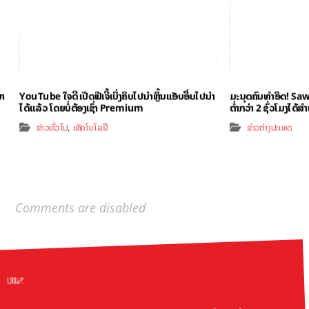
ຍາ
YouTube ໃຈດີ ເປີດຟີເຈີ້ເບິ່ງຄິບໄປນຳຫຼິ້ນແອັບອື່ນໄປນຳ
ມະນຸດຄົນທຳອິດ! S
ໄດ້ແລ້ວ ໂດຍບໍ່ຕ້ອງເຊົ່າ Premium
ຕ່ຳກວ່າ 2 ຊົ່ວໂມງໄດ້ສຳ
,
ຂ່າວທົ່ວໄປ
ເທັກໂນໂລຢີ
ຂ່າວຕ່າງປະເທດ
Comments are disabled