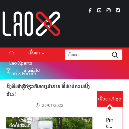
ເນື້ອຫາ
Lao Xperts
ຂ່າວທົ່ວໄປ
Lao X Forum
ວິດີໂອ
ສິ່ງທີ່ໜ້າຮູ້ກ່ຽວກັບທາງມ້າລາຍ ທີ່ເຮົາບໍ່ຄວນເບິ່ງ
ຂ້າມ!
Podcasts
ເນື້ອຫາຫຼ້າສຸດ
Events
26/01/2022
ກ່ຽວກັບ
Pin
ຕິດຕໍ່ໂຄສະນາ
co