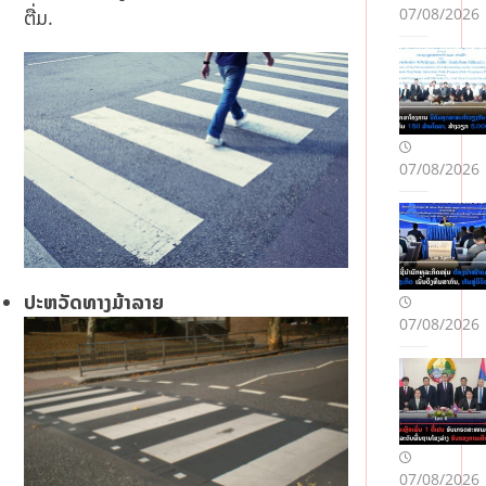
Mə
07/08/2026
ຕື່ມ.
slə
hət
lər
07/08/2026
ປະຫວັດທາງມ້າລາຍ
07/08/2026
07/08/2026