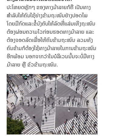
:
yis
ປະໂຫຍດຫຼັກໆ ຂອງທາງມ້າລາຍກໍຄື ເປັນທາງ
En
əd
jä
ə
ສຳລັບໃຫ້ຄົນໃຊ້ຍ່າງຂ້າມຖະໜົນຢ່າງປອດໄພ
mf
Nə
ໂດຍມີກົດແລະຂໍ້ບັງຄັບໃຫ້ລົດທີ່ແລ່ນເທິງຖະໜົນ
öre
Tə
ຕ້ອງຜ່ອນຄວາມໄວກ່ອນຮອດທາງມ້າລາຍ ແລະ
lse
qdi
ຕ້ອງຈອດລົດເພື່ອໃຫ້ຄົນຂ້າມຖະໜົນ ລວມທັງ
m
Edi
ຄົນຂ້າມກໍຕ້ອງໃຊ້ທາງມ້າລາຍໃນການຂ້າມຖະໜົນ
r?
ອີກພ້ອມ ນອກຈາກວ່າໃນບໍລິເວນນັ້ນຈະບໍ່ມີທາງ
ມ້າລາຍ ຫຼື ຂົວຂ້າມຖະໜົນ.