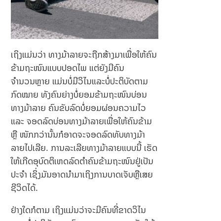
ເຖິງແມ່ນວ່າ ທາງມ້າລາຍຈະຖືກສ້າງມາເພື່ອໃຫ້ຄົນ
ຂ້າມຖະໜົນແບບປອດໄພ ແຕ່ຍັງມີຄົນ
ຈຳນວນຫຼາຍ ແມ່ນບໍ່ມີວິໄນແລະບໍ່ປະຕິບັດຕາມ
ກົດໝາຍ ທັງຄົນຍ່າງບໍ່ຍອມຂ້າມຖະໜົນບ່ອນ
ທາງມ້າລາຍ ຄົນຂັບລົດບໍ່ຍອມຜ່ອນຄວາມໄວ
ແລະ ຈອດລົດບ່ອນທາງມ້າລາຍເພື່ອໃຫ້ຄົນຂ້າມ
ຫຼື ໜັກກວ່ານັ້ນກໍອາດຈະຈອດລົດທັບທາງມ້າ
ລາຍໄປເລີຍ. ການລະເລີຍທາງມ້າລາຍແບບນີ້ ເຮັດ
ໃຫ້ເກີດອຸບົດຕິເຫດລົດຕຳຄົນຂ້າມຖະໜົນຢູ່ເປັນ
ປະຈຳ ເຊິ່ງມັນອາດນຳມາເຖິງການບາດເຈັບຫຼືເສຍ
ຊີວິດໄດ້.
ຢ່າງໃດກໍຕາມ ເຖິງແມ່ນວ່າຈະມີຄົນທີ່ຂາດວິໄນ