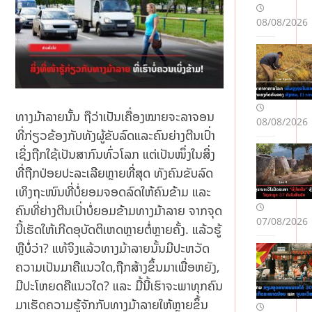
De
po
08/08/2026
zit
Bo
nu
sla
rını
n
ທາງມ້າລາຍນັ້ນ ຖືວ່າເປັນເຄື່ອງໝາຍຈະລາຈອນ
08/08/2026
Şər
ທີ່ກ່ຽວຂ້ອງກັບທັງຜູ້ຂັບລົດແລະຄົນຍ່າງຕີນເປົ່າ
tlər
i:
ເຊິ່ງຖືກໃຊ້ເປັນສາກົນທົ່ວໂລກ ແຕ່ເປັນໜຶ່ງໃນສິ່ງ
Tə
ທີ່ຖືກປ່ອຍປະລະເລີຍຫຼາຍທີ່ສຸດ ທັງຄົນຂັບລົດ
crü
ເທິງຖະໜົນທີ່ບໍ່ຍອມຈອດລົດໃຫ້ຄົນຂ້າມ ແລະ
bəl
ຄົນທີ່ຍ່າງຕີນເປົ່າບໍ່ຍອມຂ້າມທາງມ້າລາຍ ຈາກຈຸດ
i
07/08/2026
İsti
ນີ້ເຮັດໃຫ້ເກີດອຸບັດຕິເຫດຫຼາຍຕໍ່ຫຼາຍຄັ້ງ. ແລ້ວຮູ້
fad
ຫຼືບໍ່ວ່າ? ແທ້ຈິງແລ້ວທາງມ້າລາຍນັ້ນມີປະຫວັດ
əçi
ຄວາມເປັນມາຄືແນວໃດ,ຖືກສ້າງຂຶ້ນມາເພື່ອຫຍັງ,
lər
də
ມີປະໂຫຍດຄືແນວໃດ? ແລະ ມື້ນີ້ເຮົາຈະພາທຸກຄົນ
n
ມາເຮັດຄວາມຮູ້ຈັກກັບທາງມ້າລາຍໃຫ້ຫຼາຍຂຶ້ນ