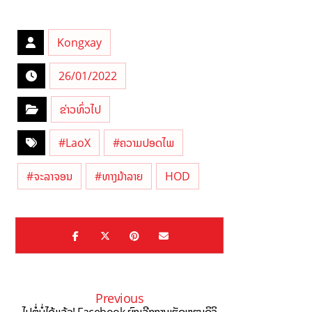
Kongxay
26/01/2022
ຂ່າວທົ່ວໄປ
#LaoX
#ຄວາມປອດໄພ
#ຈະລາຈອນ
#ທາງມ້າລາຍ
HOD
Previous
ໄປຕໍ່ບໍ່ໄດ້ແລ້ວ! Facebook ຍົກເລີກການເຮັດຫຼຽນດິຈິ