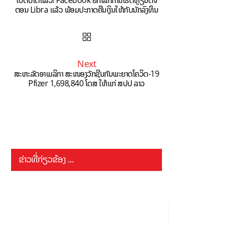
ຕອນ Libra ແລ້ວ ພ້ອມປະກາດຄືນເງິນໃຫ້ກັບນັກລົງທຶນ
Next
ສະຫະລັດອາເມລິກາ ສະໜອງວັກຊີນກັນພະຍາດໂຄວິດ-19
Pfizer 1,698,840 ໂດສ ໃຫ້ແກ່ ສປປ ລາວ
ຂ່າວທີ່ກ່ຽວຂ້ອງ ...