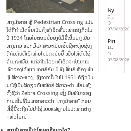
Ny
a
ທາງມ້າລາຍ ຫຼື Pedestrian Crossing ແມ່ນ
cas
ino
07/08/2026
ໄດ້ຖືກຳເນີດຂຶ້ນເປັນຄັ້ງທຳອິດທີ່ປະເທດອັງກິດໃນ
uta
ປີ 1934 ໂດຍໃນຕອນນັ້ນຍັງບໍ່ມີຊື່ເອີ້ນຢ່າງເປັນ
n
Pin
ທາງການ ແລະ ມີລັກສະນະເປັນເສັ້ນຊື່ສະຫຼັບຊ່ອງ
sve
up
ns
Ca
ຄືກັນກັບທີ່ເຮົາເຫັນໃນປັດຈຸບັນນີ້ ເພື່ອໃຫ້ຄົນໃຊ້
k
sin
07/08/2026
ຂ້າມຖະໜົນ. ແຕ່ວ່າໃນໄລຍະທຳອິດຈະເປັນການ
lic
o
ທົດລອງໃຊ້ຫຼາກຫຼາຍສີສັນ ມີທັງເສັ້ນສີເຫຼືອງ-ຟ້າ
en
Oy
ຫຼື ສີຂາວ-ແດງ, ຫຼັງຈາກນັ້ນໃນປີ 1951 ກໍຖືກປັບ
s
unl
so
arı:
ມາໃຊ້ເປັນສີດຽວກັນໝົດຄື ສີຂາວ-ດຳ ພ້ອມທັງ
m
Mo
ຕັ້ງຊື່ວ່າ Zebra Crossing ເຊິ່ງເປັນທີ່ມາຂອງ
acc
stb
ການເອີ້ນຊື່ໃນພາສາລາວວ່າ “ທາງມ້າລາຍ” ກ່ອນ
ept
et
era
AZ
ທີ່ຊື່ນີ້ຈະຖືກໄປນຳໃຊ້ແບບແຜ່ຫຼາຍໃນປະເທດຕ່າງ
r
ilə
ໆທົ່ວໂລກ.
Sw
Mü
ish
qa
ທາງມ້າລາຍມີປະໂຫຍດຄືແນວໃດ?