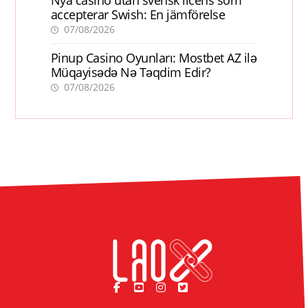
accepterar Swish: En jämförelse
07/08/2026
Pinup Casino Oyunları: Mostbet AZ ilə
Müqayisədə Nə Təqdim Edir?
07/08/2026