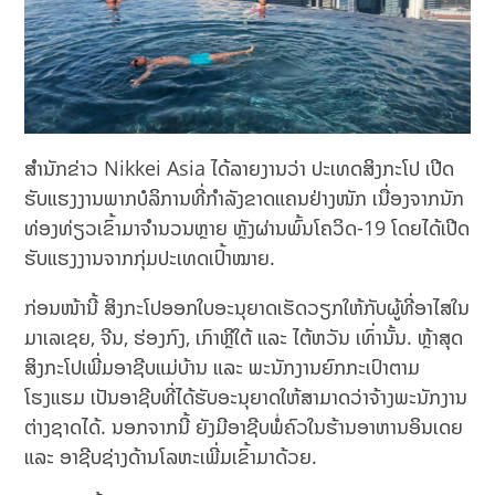
ສຳນັກຂ່າວ Nikkei Asia ໄດ້ລາຍງານວ່າ ປະເທດສິງກະໂປ ເປີດ
ຮັບແຮງງານພາກບໍລິການທີ່ກຳລັງຂາດແຄນຢ່າງໜັກ ເນື່ອງຈາກນັກ
ທ່ອງທ່ຽວເຂົ້າມາຈຳນວນຫຼາຍ ຫຼັງຜ່ານພົ້ນໂຄວິດ-19 ໂດຍໄດ້ເປີດ
ຮັບແຮງງານຈາກກຸ່ມປະເທດເປົ້າໝາຍ.
ກ່ອນໜ້ານີ້ ສິງກະໂປອອກໃບອະນຸຍາດເຮັດວຽກໃຫ້ກັບຜູ້ທີ່ອາໄສໃນ
ມາເລເຊຍ, ຈີນ, ຮ່ອງກົງ, ເກົາຫຼີໃຕ້ ແລະ ໄຕ້ຫວັນ ເທົ່ານັ້ນ. ຫຼ້າສຸດ
ສິງກະໂປເພີ່ມອາຊີບແມ່ບ້ານ ແລະ ພະນັກງານຍົກກະເປົາຕາມ
ໂຮງແຮມ ເປັນອາຊີບທີ່ໄດ້ຮັບອະນຸຍາດໃຫ້ສາມາດວ່າຈ້າງພະນັກງານ
ຕ່າງຊາດໄດ້. ນອກຈາກນີ້ ຍັງມີອາຊີບພໍ່ຄົວໃນຮ້ານອາຫານອິນເດຍ
ແລະ ອາຊີບຊ່າງດ້ານໂລຫະເພີ່ມເຂົ້າມາດ້ວຍ.