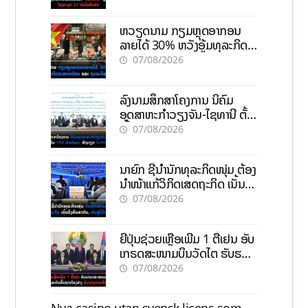
ຫວຽດນາມ ກຽມຫຼຸດອາກອນ
ລາຍໄດ້ 30% ຫວັງອູ້ມທຸລະກິດ
ຂະໜາດນ້ອຍ ແລະ ຈຸນລະ
07/08/2026
ວິສາຫະກິດ
ລົງນາມສຶກສາໂຄງການ ນິຄົມ
ອຸດສາຫະກຳວຽງຈັນ-ໄຊທານີ ຕັ້ງ
ເປົ້າດຶງທຶນ 150 ລ້ານໂດລາ, ສ້າງ
07/08/2026
ວຽກ 5.000 ຕຳແໜ່ງ
ນາຍົກ ຊີ້ນຳນັກທຸລະກິດໜຸ່ມ ຕ້ອງ
ນຳໜ້າແກ້ວິກິດເສດຖະກິດ ເນັ້ນດຶງ
ທຶນສາກົນ, ຫັນສູ່ດິຈິຕອນ
07/08/2026
ຍີ່ປຸ່ນຊ່ວຍເຫຼືອເພີ່ມ 1 ຕື້ເຢນ ອັບ
ເກຣດສະໜາມບິນວັດໄຕ ຮັບຮອງ
ການເຕີບໂຕ
07/08/2026
Nya casino utan svensk licens som