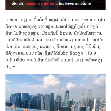
ຕະຫຼາດແຮງງານ ເລີ່ມຄຶກຄື້ນຫຼັງຜ່ານວິກິດການແຜ່ລະບາດຂອງໂຄ
ວິດ-19 ນັກທ່ອງທ່ຽວຈາກຫຼາຍປະເທດໄດ້ຫຼັ່ງໄຫຼເຂົ້າມາທ່ຽວ
ສິງກະໂປຢ່າງຫຼວງຫຼາຍ, ພ້ອມກັນນີ້ ສິງກະໂປ ຍັງເປີດຮັບແຮງງານ
ພາກບໍລິການເປັນຈຳນວນຫຼາຍ ພ້ອມຮັບແຮງງານກຸ່ມເປົ້າໝາຍອີກ
ດ້ວຍເຊັ່ນ: ປະເທດບັງກະລາເທດ, ອິນເດຍ, ມຽນມາ, ຟິລິບປິນ,
ສີລັງກາ ແລະ ປະເທດໄທ ເຊິ່ງໃຫ້ໄດ້ຮັບສິດເຮັດວຽກ 1 ໃນ 9
ອາຊີບ ທີ່ຕ້ອງການໃນສິງກະໂປທັນທີ ລວມເຖິງແຮງງານທັກສະສູງ
ຢ່າງ AI.