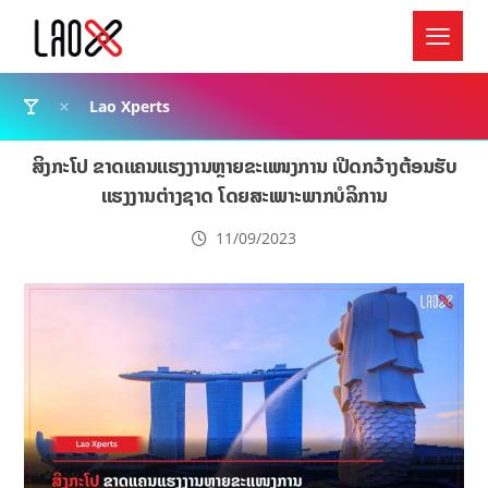
Lao Xperts
ສິງກະໂປ ຂາດແຄນແຮງງານຫຼາຍຂະແໜງການ ເປີດກວ້າງຕ້ອນຮັບ
ແຮງງານຕ່າງຊາດ ໂດຍສະເພາະພາກບໍລິການ
11/09/2023