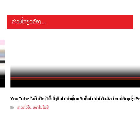
ຂ່າວທີ່ກ່ຽວຂ້ອງ ...
YouTube ໃຈດີ ເປີດຟີເຈີ້ເບິ່ງຄິບໄປນຳຫຼິ້ນແອັບອື່ນໄປນຳໄດ້ແລ້ວ ໂດຍບໍ່ຕ້ອງເຊົ່
ຂ່າວທົ່ວໄປ
ເທັກໂນໂລຢີ
,