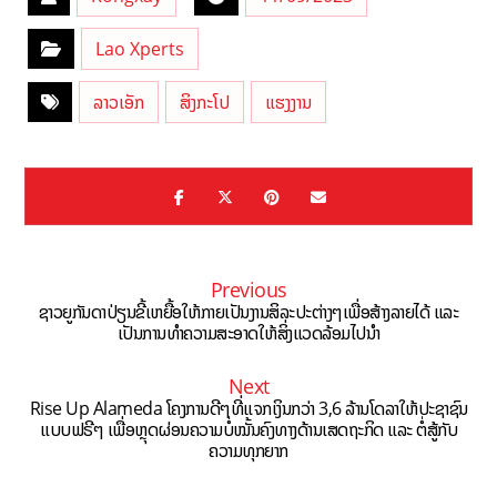
Lao Xperts
ລາວເອັກ
ສິງກະໂປ
ແຮງງານ
Previous
ຊາວຍູກັນດາປ່ຽນຂີ້ເຫຍື້ອໃຫ້ກາຍເປັນງານສິລະປະຕ່າງໆເພື່ອສ້າງລາຍໄດ້ ແລະ
ເປັນການທຳຄວາມສະອາດໃຫ້ສິ່ງແວດລ້ອມໄປນຳ
Next
Rise Up Alameda ໂຄງການດີໆທີ່ແຈກເງິນກວ່າ 3,6 ລ້ານໂດລາໃຫ້ປະຊາຊົນ
ແບບຟຣີໆ ເພື່ອຫຼຸດຜ່ອນຄວາມບໍ່ໝັ້ນຄົງທາງດ້ານເສດຖະກິດ ແລະ ຕໍ່ສູ້ກັບ
ຄວາມທຸກຍາກ