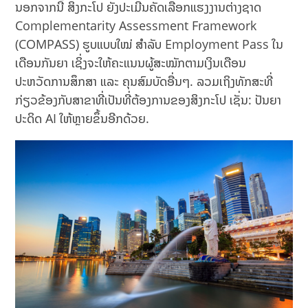
ນອກຈາກນີ້ ສິງກະໂປ ຍັງປະເມີນຄັດເລືອກແຮງງານຕ່າງຊາດ
Complementarity Assessment Framework
(COMPASS) ຮູບແບບໃໝ່ ສຳລັບ Employment Pass ໃນ
ເດືອນກັນຍາ ເຊິ່ງຈະໃຫ້ຄະແນນຜູ້ສະໝັກຕາມເງິນເດືອນ
ປະຫວັດການສຶກສາ ແລະ ຄຸນສົມບັດອື່ນໆ. ລວມເຖິງທັກສະທີ່
ກ່ຽວຂ້ອງກັບສາຂາທີ່ເປັນທີ່ຕ້ອງການຂອງສິງກະໂປ ເຊັ່ນ: ປັນຍາ
ປະດິດ AI ໃຫ້ຫຼາຍຂຶ້ນອີກດ້ວຍ.