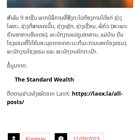
ສຳລັບ 9 ອາຊີບ ພາກບໍລິການທີ່ສິງກະໂປຕ້ອງການໄດ້ແກ່ ຊ່າງ
ໂລຫະ, ຊ່າງຕໍ່ສາຍເຄເບິ້ນ, ຊ່າງເຫຼັກ, ຊ່າງເຊື່ອມ, ພໍ່ຄົວ (ສະເພາະ
ຮ້ານອາຫານອິນເດຍ), ພະນັກງານແປຮູບອາຫານ, ແມ່ບ້ານ (ໃນ
ໂຮງແຮມທີ່ໄດ້ຮັບອະນຸຍາດຈາກຄະນະກໍາມະການບອດໂຮງແຮມ),
ພະນັກງານໂຮງແຮມ ແລະ ພະນັກງານຍົກກະເປົາ.
ຂໍ້ມູນຈາກ:
The Standard Wealth
ຕິດຕາມຂ່າວທັງໝົດຈາກ LaoX:
https://laox.la/all-
posts/
Kongxay
11/09/2023