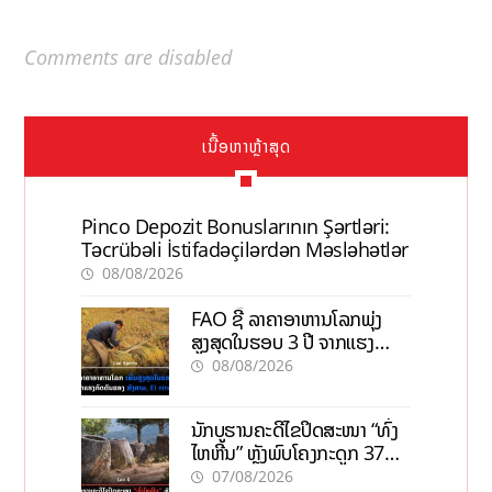
Comments are disabled
ເນື້ອຫາຫຼ້າສຸດ
Pinco Depozit Bonuslarının Şərtləri:
Təcrübəli İstifadəçilərdən Məsləhətlər
08/08/2026
FAO ຊີ້ ລາຄາອາຫານໂລກພຸ່ງ
ສູງສຸດໃນຮອບ 3 ປີ ຈາກແຮງ
ກົດດັນຂອງສົງຄາມ, El nino
08/08/2026
ນັກບູຮານຄະດີໄຂປິດສະໜາ “ທົ່ງ
ໄຫຫີນ” ຫຼັງພົບໂຄງກະດູກ 37
ຄົນໃນຫີນຍັກ
07/08/2026