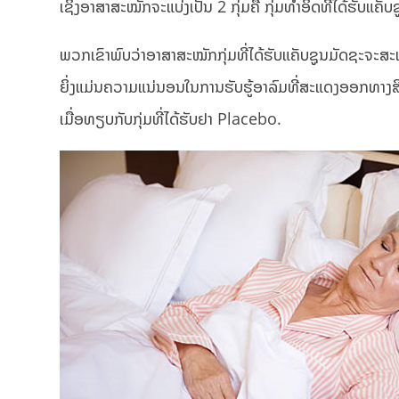
ເຊິ່ງອາສາສະໝັກຈະແບ່ງເປັນ 2 ກຸ່ມຄື ກຸ່ມທຳອິດທີ່ໄດ້ຮັບແຄ
ພວກເຂົາພົບວ່າອາສາສະໝັກກຸ່ມທີ່ໄດ້ຮັບແຄັບຊູນມັດຊະຈະສະ
ຍິ່ງແມ່ນຄວາມແນ່ນອນໃນການຮັບຮູ້ອາລົມທີ່ສະແດງອອກທາງສີໜ້
ເມື່ອທຽບກັບກຸ່ມທີ່ໄດ້ຮັບຢາ Placebo.