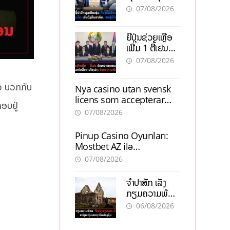
ຕ້ອງນຳໜ້າແກ້
ຕຳແໜ່ງ
07/08/2026
ວິກິດເສດຖະກິດ
ເນັ້ນດຶງທຶນ
ຍີ່ປຸ່ນຊ່ວຍເຫຼືອ
ສາກົນ, ຫັນສູ່ດິຈິ
ເພີ່ມ 1 ຕື້ເຢນ
ຕອນ
ອັບເກຣດ
07/08/2026
ສະໜາມບິນວັດ
ໄຕ ຮັບຮອງການ
ົວ ບວກກັບ
Nya casino utan svensk
ເຕີບໂຕ
licens som accepterar
ອບຢູ່
Swish: En jämförelse
07/08/2026
Pinup Casino Oyunları:
Mostbet AZ ilə
Müqayisədə Nə Təqdim
07/08/2026
Edir?
ຈຳປາສັກ ເລັ່ງ
ກຽມຄວາມພ້ອມ
“ປີທ່ອງທ່ຽວ
06/08/2026
ລາວ-ຈີນ 2027”
ຫວັງກະຕຸ້ນ