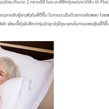
ັບຊູນມັດຊະຈໍານວນ 2 ກຣາມຕໍ່ມື້ ໃນຂະນະທີ່ອີກກຸ່ມແມ່ນຈະໄດ້ຮັບ ຢາ Pl
ແດງການຮັບຮູ້ທາງສັງຄົມທີ່ດີຂຶ້ນ ໃນການປະເມີນດ້ວຍການທົດສອບ ໂດຍສ
າ ພ້ອມນີ້ຍັງພົບອີກວ່າກຸ່ມມັດຊະຍັງມີຄຸນະພາບໃນການນອນຫຼັບທີ່ດີຂຶ