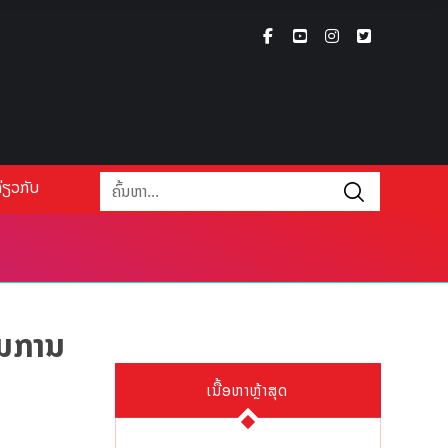
່ຽວກັບ
ີ່ມການ
ເນື້ອຫາຫຼ້າສຸດ