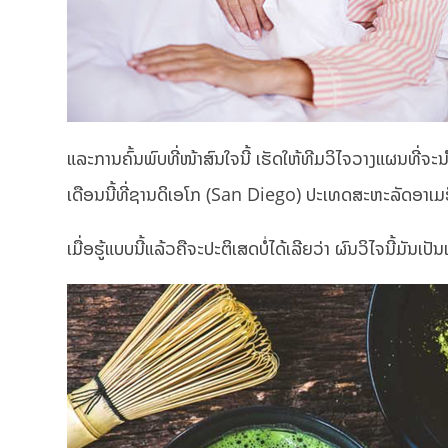
ແລະການຄົ້ນພົບທີ່ໜ້າສົນໃຈນີ້ ເຮັດໃຫ້ທີມວິໄຈວາງແຜນທີ່ຈ
ເດືອນນີ້ທີ່ຊານດິເອໂກ (San Diego) ປະເທດສະຫະລັດອາເມຣ
ເມື່ອຮູ້ແບບນີ້ແລ້ວຄືຈະປະຕິເສດບໍ່ໄດ້ເລີຍວ່າ ຜົນວິໄຈນີ້ມັນ