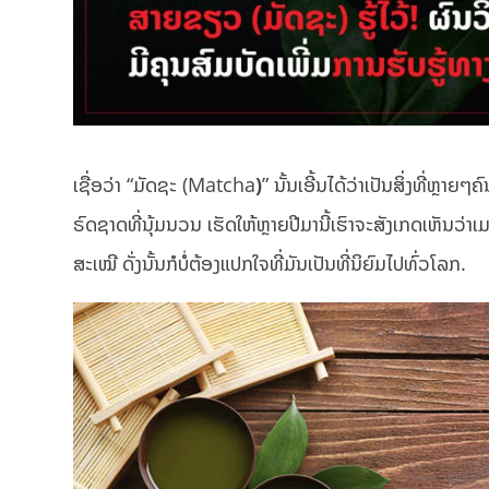
ເຊື່ອວ່າ “ມັດຊະ (Matcha
)
” ນັ້ນເອີ້ນໄດ້ວ່າເປັນສິ່ງທີ່ຫ
ຣົດຊາດທີ່ນຸ້ມນວນ ເຮັດໃຫ້ຫຼາຍປີມານີ້ເຮົາຈະສັງເກດເຫັນວ່
ສະເໝີ ດັ່ງນັ້ນກໍບໍ່ຕ້ອງແປກໃຈທີ່ມັນເປັນທີ່ນິຍົມໄປທົ່ວໂລກ.