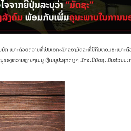
ຼາຍໆຄົນມັກ ເພາະດ້ວຍຄວາມທີ່ເປັນເອກະລັກຂອງມັດຊະທີ່ມີກິ່ນຫອມສະເພາະຕ
າເມນູຂອງຫວານຫຼາຍໆເມນູ ຫຼືເມນູປະຍຸກຕ່າງໆ ມັກຈະມີມັດຊະເປັນສ່ວນປະກ