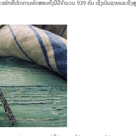
ະໝັກທີ່ເຮັດການທົດສອບຄັ້ງນີ້ມີຈໍານວນ 939 ຄົນ ເຊິ່ງເປັນຊາຍແລະຍິງສູງ