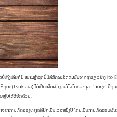
ດບໍ່ເຖິງເລີຍກໍມີ ເພາະຫຼ້າສຸດນີ້ບໍລິສັດຜະລິດຕະພັນຈາກຊາຊຽວຢ່າງ Ito
ຶຄຸບະ (Tsukuba) ໄດ້ເປີດເຜີຍຜົນງານວິໄຈໂດຍລະບຸວ່າ “ມັດຊະ” ມີຄຸນ
ຫຼັບໄດ້ດີອີກດ້ວຍ.
ີ້ມາຈາກການທົດລອງທາງຄລີນິກເປັນເວລາໜຶ່ງປີ ໂດຍເປັນການທົດສອບຜົນ