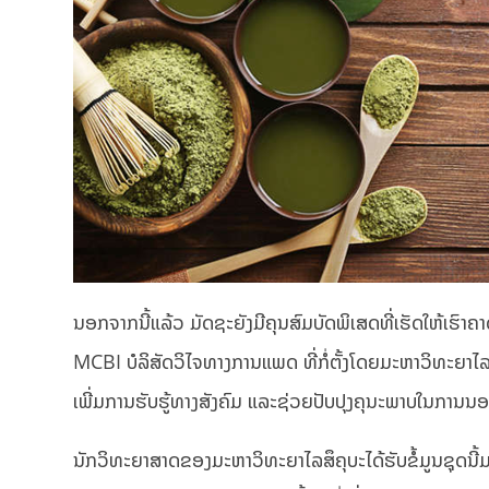
ນອກຈາກນີ້ແລ້ວ ມັດຊະຍັງມີຄຸນສົມບັດພິເສດທີ່ເຮັດໃຫ້ເຮົາຄາ
MCBI ບໍລິສັດວິໄຈທາງການແພດ ທີ່ກໍ່ຕັ້ງໂດຍມະຫາວິທະຍາໄລສ
ເພີ່ມການຮັບຮູ້ທາງສັງຄົມ ແລະຊ່ວຍປັບປຸງຄຸນະພາບໃນການນອນ
ນັກວິທະຍາສາດຂອງມະຫາວິທະຍາໄລສຶຄຸບະໄດ້ຮັບຂໍ້ມູນຊຸດນ