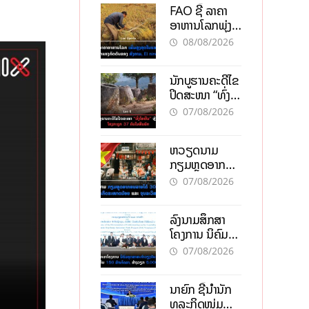
FAO ຊີ້ ລາຄາ
ອາຫານໂລກພຸ່ງ
ສູງສຸດໃນຮອບ 3
08/08/2026
ປີ ຈາກແຮງ
ກົດດັນຂອງ
ນັກບູຮານຄະດີໄຂ
ສົງຄາມ, El
ປິດສະໜາ “ທົ່ງ
nino
ໄຫຫີນ” ຫຼັງພົບ
07/08/2026
ໂຄງກະດູກ 37
ຄົນໃນຫີນຍັກ
ຫວຽດນາມ
ກຽມຫຼຸດອາກອນ
ລາຍໄດ້ 30%
07/08/2026
ຫວັງອູ້ມທຸລະກິດ
ຂະໜາດນ້ອຍ
ລົງນາມສຶກສາ
ແລະ ຈຸນລະ
ໂຄງການ ນິຄົມ
ວິສາຫະກິດ
ອຸດສາຫະກຳ
07/08/2026
ວຽງຈັນ-ໄຊທານີ
ຕັ້ງເປົ້າດຶງທຶນ
ນາຍົກ ຊີ້ນຳນັກ
150 ລ້ານໂດລາ,
ທຸລະກິດໜຸ່ມ
ສ້າງວຽກ 5.000