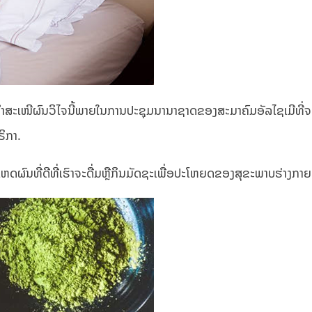
ະນໍາສະເໜີຜົນວິໄຈນີ້ພາຍໃນການປະຊຸມນານາຊາດຂອງສະມາຄົມອັລໄຊເມີທີ່ຈະ
ິກາ.
ເປັນເຫດຜົນທີ່ດີທີ່ເຮົາຈະດື່ມຫຼືກິນມັດຊະເພື່ອປະໂຫຍດຂອງສຸຂະພາບຮ່າງກາຍ