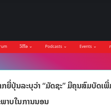
orum
ວິດີໂອ
Podcasts
Events
ກ
າກຍີ່ປຸ່ນລະບຸວ່າ “ມັດຊະ” ມີຄຸນສົມບັດເພ
ຄຸນະພາບໃນການນອນ