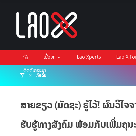
ເນື້ອຫາ
Lao Xperts
Lao X F
ຕິດຕໍ່ໂຄສະນາ
ກິນດື່ມ
ສາຍຂຽວ (ມັດຊະ) ຮູ້ໄວ້! ຜົນວິໄຈຈ
ຮັບຮູ້ທາງສັງຄົມ ພ້ອມກັບເພີ່ມ