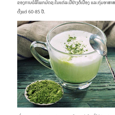
ຂອງການບໍລິໂພກມັດຊະໃນແຕ່ລະມື້ຢ່າງຕໍ່ເນື່ອງ ແລະກຸ່ມອາສາສ
ຕັ້ງແຕ່ 60-85 ປີ.