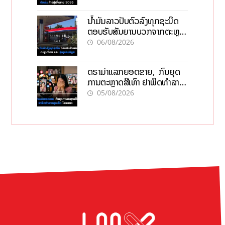
ນໍ້າມັນລາວປັບຕົວລົງທຸກຊະນິດ
ຕອບຮັບສັນຍານບວກຈາກຕະຫຼາດ
ໂລກ ແລະ ຊ່ອງແຄບຮໍມູສ
06/08/2026
ດຣາມ່າແລກຍອດຂາຍ, ກົນຍຸດ
ການຕະຫຼາດສີເທົາ ຢາພິດທຳລາຍ
ທຸລະກິດ ໄລຍະຍາວ
05/08/2026