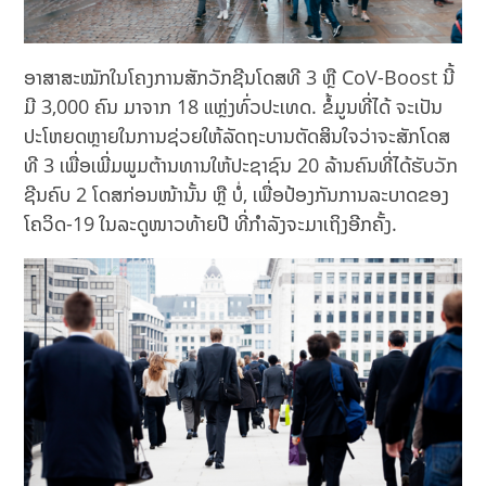
ອາສາສະໝັກໃນໂຄງການສັກວັກຊີນໂດສທີ 3 ຫຼື CoV-Boost ນີ້
ມີ 3,000 ຄົນ ມາຈາກ 18 ແຫຼ່ງທົ່ວປະເທດ. ຂໍ້ມູນທີ່ໄດ້ ຈະເປັນ
ປະໂຫຍດຫຼາຍໃນການຊ່ວຍໃຫ້ລັດຖະບານຕັດສິນໃຈວ່າຈະສັກໂດສ
ທີ 3 ເພື່ອເພີ່ມພູມຕ້ານທານໃຫ້ປະຊາຊົນ 20 ລ້ານຄົນທີ່ໄດ້ຮັບວັກ
ຊີນຄົບ 2 ໂດສກ່ອນໜ້ານັ້ນ ຫຼື ບໍ່, ເພື່ອປ້ອງກັນການລະບາດຂອງ
ໂຄວິດ-19 ໃນລະດູໜາວທ້າຍປີ ທີ່ກຳລັງຈະມາເຖິງອີກຄັ້ງ.