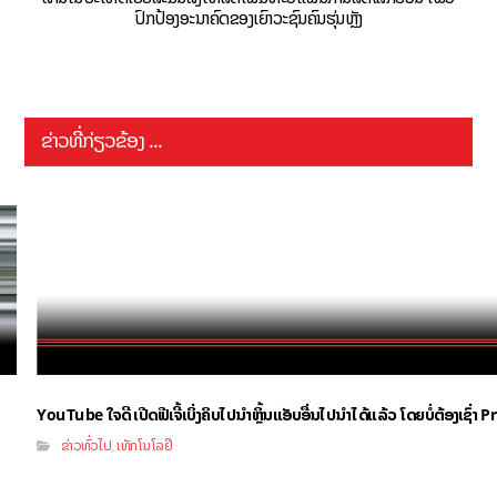
ປົກປ້ອງອະນາຄົດຂອງເຍົາວະຊົນຄົນຮຸ່ນຫຼັງ
ຂ່າວທີ່ກ່ຽວຂ້ອງ ...
YouTube ໃຈດີ ເປີດຟີເຈີ້ເບິ່ງຄິບໄປນຳຫຼິ້ນແອັບອື່ນໄປນຳໄດ້ແລ້ວ ໂດຍບໍ່ຕ້ອງເຊົ່
ຂ່າວທົ່ວໄປ
ເທັກໂນໂລຢີ
,