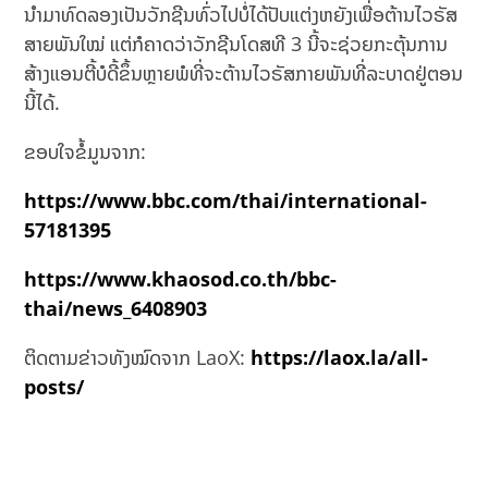
ນຳມາທົດລອງເປັນວັກຊີນທົ່ວໄປບໍ່ໄດ້ປັບແຕ່ງຫຍັງເພື່ອຕ້ານໄວຣັສ
ສາຍພັນໃໝ່ ແຕ່ກໍຄາດວ່າວັກຊີນໂດສທີ 3 ນີ້ຈະຊ່ວຍກະຕຸ້ນການ
ສ້າງແອນຕີ້ບໍດີ້ຂຶ້ນຫຼາຍພໍທີ່ຈະຕ້ານໄວຣັສກາຍພັນທີ່ລະບາດຢູ່ຕອນ
ນີ້ໄດ້.
ຂອບໃຈຂໍ້ມູນຈາກ:
https://www.bbc.com/thai/international-
57181395
https://www.khaosod.co.th/bbc-
thai/news_6408903
ຕິດຕາມຂ່າວທັງໝົດຈາກ LaoX:
https://laox.la/all-
posts/