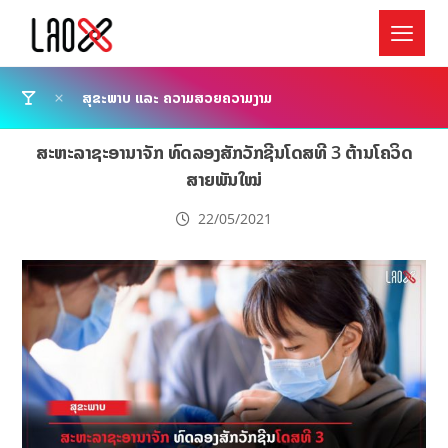
ສຸຂະພາບ ແລະ ຄວາມສວຍຄວາມງາມ
ສະຫະລາຊະອານາຈັກ ທົດລອງສັກວັກຊີນໂດສທີ 3 ຕ້ານໂຄວິດ
ສາຍພັນໃໝ່
22/05/2021