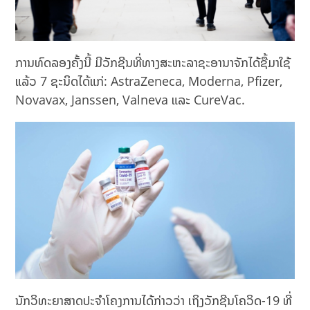
ການທົດລອງຄັ້ງນີ້ ມີວັກຊີນທີ່ທາງສະຫະລາຊະອານາຈັກໄດ້ຊື້ມາໃຊ້
ແລ້ວ 7 ຊະນິດໄດ້ແກ່: AstraZeneca, Moderna, Pfizer,
Novavax, Janssen, Valneva ແລະ CureVac.
ນັກວິທະຍາສາດປະຈຳໂຄງການໄດ້ກ່າວວ່າ ເຖິງວັກຊີນໂຄວິດ-19 ທີ່