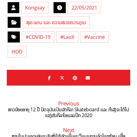
Kongxay
22/05/2021
ສຸຂະພາບ ແລະ ຄວາມສວຍຄວາມງາມ
#COVID-19
#LaoX
#Vaccine
HOD
Previous
ສາວນ້ອຍອາຍຸ 12 ປີ ປັດຈຸບັນເປັນນັກກິລາ Skateboard ແລະ ກຳລັງຈະໄດ້ໄປ
ແຂ່ງຂັນກິລາໂອແລມປິກ 2020
Next
ສານໃນປະເທດເຢຍລະມັນສັ່ງໃຫ້ລັດເພີ່ມທະວີແຜນການລົດໂລກຮ້ອນ ເພື່ອ