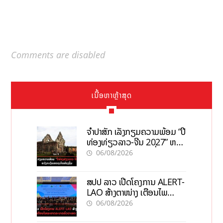
Comments are disabled
ເນື້ອຫາຫຼ້າສຸດ
ຈຳປາສັກ ເລັ່ງກຽມຄວາມພ້ອມ “ປີ
ທ່ອງທ່ຽວລາວ-ຈີນ 2027” ຫວັງ
ກະຕຸ້ນເສດຖະກິດທ້ອງຖິ່ນ
06/08/2026
ສປປ ລາວ ເປີດໂຄງການ ALERT-
LAO ສ້າງຕາໜ່າງ ເຕືອນໄພ
ພະຍາດລະບາດທົ່ວປະເທດ
06/08/2026