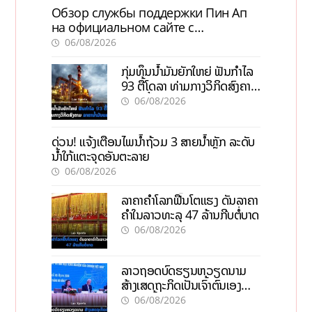
Обзор службы поддержки Пин Ап
на официальном сайте с
актуальной информацией
06/08/2026
ກຸ່ມທຶນນ້ຳມັນຍັກໃຫຍ່ ຟັນກຳໄລ
93 ຕື້ໂດລາ ທ່າມກາງວິກິດສົງຄາມ
ລາຄານໍ້າມັນແພງ
06/08/2026
ດ່ວນ! ແຈ້ງເຕືອນໄພນໍ້າຖ້ວມ 3 ສາຍນໍ້າຫຼັກ ລະດັບ
ນໍ້າໃກ້ແຕະຈຸດອັນຕະລາຍ
06/08/2026
ລາຄາຄຳໂລກຟື້ນໂຕແຮງ ດັນລາຄາ
ຄຳໃນລາວທະລຸ 47 ລ້ານກີບຕໍ່ບາດ
06/08/2026
ລາວຖອດບົດຮຽນຫວຽດນາມ
ສ້າງເສດຖະກິດເປັນເຈົ້າຕົນເອງ
ກ້າວສູ່ເປົ້າໝາຍ 2035
06/08/2026