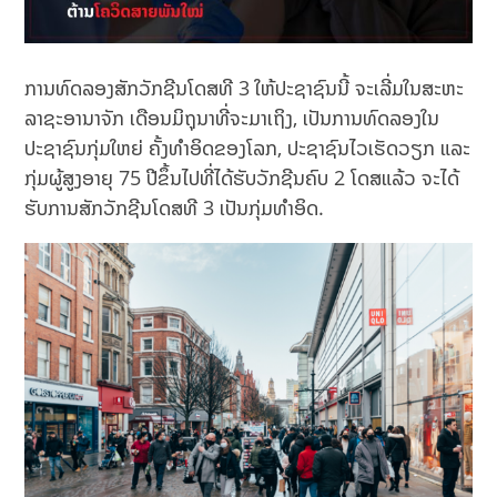
ການທົດລອງສັກວັກຊີນໂດສທີ 3 ໃຫ້ປະຊາຊົນນີ້ ຈະເລີ່ມໃນສະຫະ
ລາຊະອານາຈັກ ເດືອນມິຖຸນາທີ່ຈະມາເຖິງ, ເປັນການທົດລອງໃນ
ປະຊາຊົນກຸ່ມໃຫຍ່ ຄັ້ງທຳອິດຂອງໂລກ, ປະຊາຊົນໄວເຮັດວຽກ ແລະ
ກຸ່ມຜູ້ສູງອາຍຸ 75 ປີຂຶ້ນໄປທີ່ໄດ້ຮັບວັກຊີນຄົບ 2 ໂດສແລ້ວ ຈະໄດ້
ຮັບການສັກວັກຊີນໂດສທີ 3 ເປັນກຸ່ມທຳອິດ.