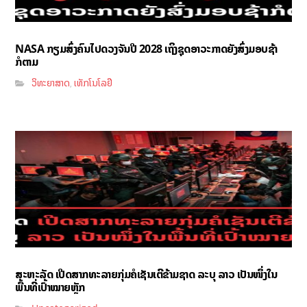
NASA ກຽມສົ່ງຄົນໄປດວງຈັນປີ 2028 ເຖິງຊຸດອາວະກາດຍັງສົ່ງມອບຊ້າ
ກໍຕາມ
ວິທະຍາສາດ
ເທັກໂນໂລຢີ
,
ສະຫະລັດ ເປີດສາກທະລາຍກຸ່ມຄໍເຊັນເຕີຂ້າມຊາດ ລະບຸ ລາວ ເປັນໜຶ່ງໃນ
ພື້ນທີ່ເປົ້າໝາຍຫຼັກ