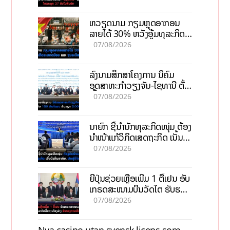
ຫວຽດນາມ ກຽມຫຼຸດອາກອນ
ລາຍໄດ້ 30% ຫວັງອູ້ມທຸລະກິດ
ຂະໜາດນ້ອຍ ແລະ ຈຸນລະ
07/08/2026
ວິສາຫະກິດ
ລົງນາມສຶກສາໂຄງການ ນິຄົມ
ອຸດສາຫະກຳວຽງຈັນ-ໄຊທານີ ຕັ້ງ
ເປົ້າດຶງທຶນ 150 ລ້ານໂດລາ, ສ້າງ
07/08/2026
ວຽກ 5.000 ຕຳແໜ່ງ
ນາຍົກ ຊີ້ນຳນັກທຸລະກິດໜຸ່ມ ຕ້ອງ
ນຳໜ້າແກ້ວິກິດເສດຖະກິດ ເນັ້ນດຶງ
ທຶນສາກົນ, ຫັນສູ່ດິຈິຕອນ
07/08/2026
ຍີ່ປຸ່ນຊ່ວຍເຫຼືອເພີ່ມ 1 ຕື້ເຢນ ອັບ
ເກຣດສະໜາມບິນວັດໄຕ ຮັບຮອງ
ການເຕີບໂຕ
07/08/2026