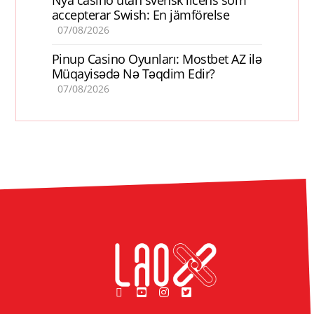
Nya casino utan svensk licens som
accepterar Swish: En jämförelse
07/08/2026
Pinup Casino Oyunları: Mostbet AZ ilə
Müqayisədə Nə Təqdim Edir?
07/08/2026