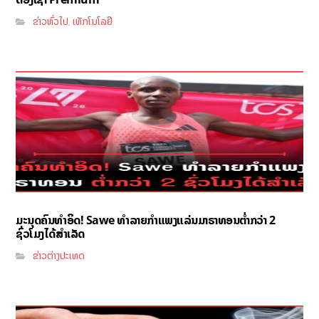
ຂ່າວທົ່ວໄປ
ເທັກໂນໂລຢີ
,
ມະນຸດຄົນທຳອິດ! Sawe ທຳລາຍກຳແພງແລ່ນມາຣາທອນຕ່ຳກວ່າ 2
ຊົ່ວໂມງໄດ້ສຳເລັດ
ຂ່າວຕ່າງປະເທດ