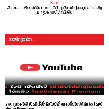
Next
ລັດຖະບານ ຈະສືບຕໍ່ນຳໃຊ້ມາດຕະການທີ່ຮັດກຸມຂຶ້ນ ເພື່ອຄຸ້ມຄອງການນຳເຂົ້າ ສ້າງ
ສະຖຽນລະພາບໃຫ້ຄ່າເງິນກີບ
ຂ່າວທີ່ກ່ຽວຂ້ອງ ...
YouTube ໃຈດີ ເປີດຟີເຈີ້ເບິ່ງຄິບໄປນຳຫຼິ້ນແອັບອື່ນໄປນຳໄດ້ແລ້ວ ໂດຍບໍ່
ຕ້ອງເຊົ່າ Premium