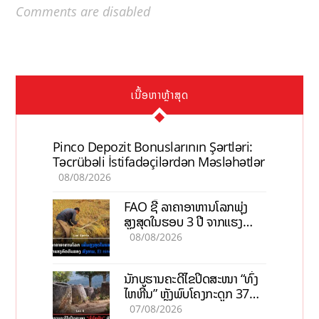
Comments are disabled
ເນື້ອຫາຫຼ້າສຸດ
Pinco Depozit Bonuslarının Şərtləri:
Təcrübəli İstifadəçilərdən Məsləhətlər
08/08/2026
FAO ຊີ້ ລາຄາອາຫານໂລກພຸ່ງ
ສູງສຸດໃນຮອບ 3 ປີ ຈາກແຮງ
ກົດດັນຂອງສົງຄາມ, El nino
08/08/2026
ນັກບູຮານຄະດີໄຂປິດສະໜາ “ທົ່ງ
ໄຫຫີນ” ຫຼັງພົບໂຄງກະດູກ 37
ຄົນໃນຫີນຍັກ
07/08/2026