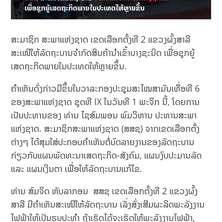
ສະມາຊິກ ສະພາແຫ່ງຊາດ ເຂດເລືອກຕັ້ງທີ 2 ແຂວງຜົ້ງສາລີ
ສະເໜີໃຫ້ລັດຖະບານຈຳກັດສິນຄ້ານຳເຂົ້າບາງຊະນິດ ເພື່ອຊຸກຍູ້
ເສດຖະກິດພາຍໃນປະເທດໃຫ້ຫຼາຍຂຶ້ນ.
ຄຳເຫັນດັ່ງກ່າວມີຂຶ້ນໃນວາລະກອງປະຊຸມສະໄໝສາມັນເທື່ອທີ 6
ຂອງສະພາແຫ່ງຊາດ ຊຸດທີ IX ໃນວັນທີ 1 ພະຈິກ ນີ້, ໂດຍການ
ເປັນປະທານຂອງ ທ່ານ ໄຊສົມພອນ ພົມວິຫານ ປະທານສະພາ
ແຫ່ງຊາດ. ສະມາຊິກສະພາແຫ່ງຊາດ (ສສຊ) ຈາກເຂດເລືອກຕັ້ງ
ຕ່າງໆ ໄດ້ສຸມໃສ່ປະກອບຄຳເຫັນຕໍ່ບົດລາຍງານຂອງລັດຖະບານ
ກ່ຽວກັບແຜນພັດທະນາເສດຖະກິດ-ສັງຄົມ, ແຜນງົບປະມານລັດ
ແລະ ແຜນເງິນຕາ ເພື່ອໃຫ້ລັດຖະບານແກ້ໄຂ.
ທ່ານ ສົມຈິດ ຫັບລາກອນ ສສຊ ເຂດເລືອກຕັ້ງທີ 2 ແຂວງຜົ້ງ
ສາລີ ມີຄຳເຫັນສະເໜີໃຫ້ລັດຖະບານ ເລັ່ງສົ່ງເສີມຜະລິດພະລັງງານ
ໄຟຟ້າໃຫ້ເປັນຮູບປະທຳ ຖ້າເຮັດໄດ້ຈະເຮັດໃຫ້ພະລັງງານໄຟຟ້າ,