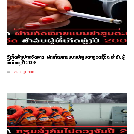
ອັງກິດສ້າງປະຫວັດສາດ! ຜ່ານກົດໝາຍແບນຢາສູບຕະຫຼອດຊີວິດ ສຳລັບຜູ້
ທີ່ເກີດຫຼັງປີ 2008
ຂ່າວຕ່າງປະເທດ