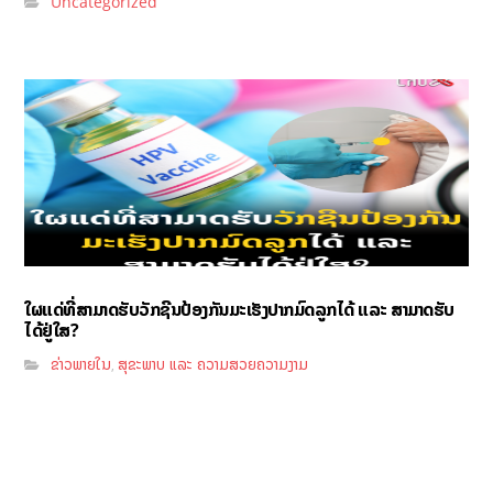
Uncategorized
ໃຜແດ່ທີ່ສາມາດຮັບວັກຊີນປ້ອງກັນມະເຮັງປາກມົດລູກໄດ້ ແລະ ສາມາດຮັບ
ໄດ້ຢູ່ໃສ?
ຂ່າວພາຍໃນ
ສຸຂະພາບ ແລະ ຄວາມສວຍຄວາມງາມ
,