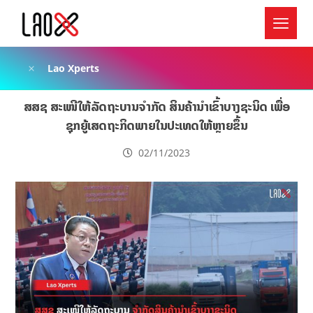
Lao Xperts
ສສຊ ສະເໜີໃຫ້ລັດຖະບານຈຳກັດ ສິນຄ້ານຳເຂົ້າບາງຊະນິດ ເພື່ອ
ຊຸກຍູ້ເສດຖະກິດພາຍໃນປະເທດໃຫ້ຫຼາຍຂຶ້ນ
02/11/2023