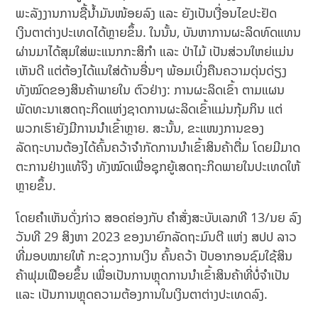
ພະລັງງານການຊື້ນໍ້າມັນໜ້ອຍລົງ ແລະ ຍັງເປັນເງື່ອນໄຂປະຢັດ
ເງິນຕາຕ່າງປະເທດໄດ້ຫຼາຍຂຶ້ນ. ໃນນັ້ນ, ບັນຫາການຜະລິດທົດແທນ
ຜ່ານມາໄດ້ສຸມໃສ່ພະແນກກະສິກຳ ແລະ ປ່າໄມ້ ເປັນສ່ວນໃຫຍ່ແມ່ນ
ເຫັນດີ ແຕ່ຕ້ອງໄດ້ແນໃສ່ດ້ານອື່ນໆ ພ້ອມເບິ່ງຄືນຄວາມດຸ່ນດ່ຽງ
ທັງໝົດຂອງສິນຄ້າພາຍໃນ ຕົວຢ່າງ: ການຜະລິດເຂົ້າ ຕາມແຜນ
ພັດທະນາເສດຖະກິດແຫ່ງຊາດການຜະລິດເຂົ້າແມ່ນກຸ້ມກິນ ແຕ່
ພວກເຮົາຍັງມີການນຳເຂົ້າຫຼາຍ. ສະນັ້ນ, ຂະແໜງການຂອງ
ລັດຖະບານຕ້ອງໄດ້ຄົ້ນຄວ້າຈຳກັດການນຳເຂົ້າສິນຄ້າຕື່ມ ໂດຍມີມາດ
ຕະການຢ່າງແທ້ຈິງ ທັງໝົດເພື່ອຊຸກຍູ້ເສດຖະກິດພາຍໃນປະເທດໃຫ້
ຫຼາຍຂຶ້ນ.
ໂດຍຄຳເຫັນດັ່ງກ່າວ ສອດຄ່ອງກັບ ຄຳສັ່ງສະບັບເລກທີ 13/ນຍ ລົງ
ວັນທີ 29 ສິງຫາ 2023 ຂອງນາຍົກລັດຖະມົນຕີ ແຫ່ງ ສປປ ລາວ
ທີ່ມອບໝາຍໃຫ້ ກະຊວງການເງິນ ຄົ້ນຄວ້າ ປັບອາກອນຊົມໃຊ້ສິນ
ຄ້າຟຸມເຟືອຍຂຶ້ນ ເພື່ອເປັນການຫຼຸດການນຳເຂົ້າສິນຄ້າທີ່ບໍ່ຈຳເປັນ
ແລະ ເປັນການຫຼຸດຄວາມຕ້ອງການໃນເງິນຕາຕ່າງປະເທດລົງ.