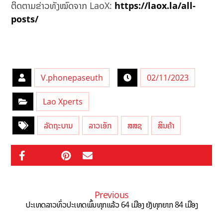
ຕິດຕາມຂ່າວທັງໝົດຈາກ LaoX:
https://laox.la/all-
posts/
V.phonepaseuth
02/11/2023
Lao Xperts
ລັດຖະບານ
ລາວເອັກ
ສສຊ
ສິນຄ້າ
Previous
ປະເທດລາວທົ່ວປະເທດພົ້ນທຸກແລ້ວ 64 ເມືອງ ຍັງທຸກຍາກ 84 ເມືອງ