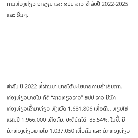
ການທ່ອງທ່ຽວ ອາຊຽນ ແລະ ສປປ ລາວ ສຳລັບປີ 2022-2025
ແລະ ອື່ນໆ.
ສຳລັບ ປີ 2022 ທີ່ຜ່ານມາ ພາຍໃຕ້ນະໂຍບາຍການສົ່ງເສີມການ
ທ່ອງທ່ຽວພາຍໃນ ກໍຄື “ລາວທ່ຽວລາວ” ສປປ ລາວ ມີນັກ
ທ່ອງທ່ຽວເຂົ້າມາທ່ຽວ ທັງໝົດ 1.681.806 ເທື່ອຄົນ, ທຽບໃສ່
ແຜນປີ 1.966.000 ເທື່ອຄົນ, ປະຕິບັດໄດ້ 85,54%. ໃນນີ້, ມີ
ນັກທ່ອງທ່ຽວພາຍໃນ 1.037.050 ເທື່ອຄົນ ແລະ ນັກທ່ອງທ່ຽວ