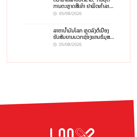
ການຕະຫຼາດສີເທົາ ຢາພິດທຳລາຍ
ທຸລະກິດ ໄລຍະຍາວ
05/08/2026
ລາຄານ້ຳມັນໂລກ ຫຼຸດລົງຕໍ່ເນື່ອງ
ຮັບສັນຍານບວກຊ່ອງແຄບຮໍມຸສ
ຈັບຕາລາຄາໃນລາວ
05/08/2026