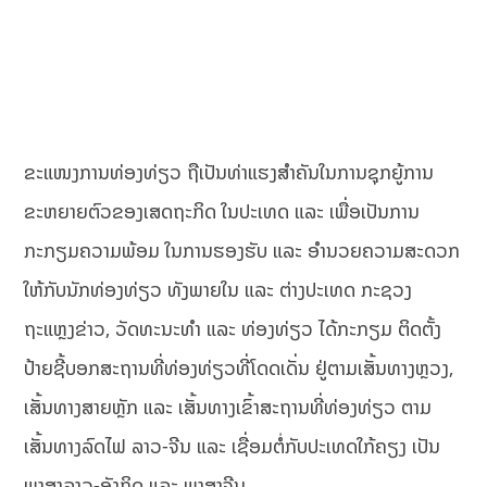
ຂະແໜງການທ່ອງທ່ຽວ ຖືເປັນທ່າແຮງສຳຄັນໃນການຊຸກຍູ້ການ
ຂະຫຍາຍຕົວຂອງເສດຖະກິດ ໃນປະເທດ ແລະ ເພື່ອເປັນການ
ກະກຽມຄວາມພ້ອມ ໃນການຮອງຮັບ ແລະ ອຳນວຍຄວາມສະດວກ
ໃຫ້ກັບນັກທ່ອງທ່ຽວ ທັງພາຍໃນ ແລະ ຕ່າງປະເທດ ກະຊວງ
ຖະແຫຼງຂ່າວ, ວັດທະນະທຳ ແລະ ທ່ອງທ່ຽວ ໄດ້ກະກຽມ ຕິດຕັ້ງ
ປ້າຍຊີ້ບອກສະຖານທີ່ທ່ອງທ່ຽວທີ່ໂດດເດັ່ນ ຢູ່ຕາມເສັ້ນທາງຫຼວງ,
ເສັ້ນທາງສາຍຫຼັກ ແລະ ເສັ້ນທາງເຂົ້າສະຖານທີ່ທ່ອງທ່ຽວ ຕາມ
ເສັ້ນທາງລົດໄຟ ລາວ-ຈີນ ແລະ ເຊື່ອມຕໍ່ກັບປະເທດໃກ້ຄຽງ ເປັນ
ພາສາລາວ-ອັງກິດ ແລະ ພາສາຈີນ.