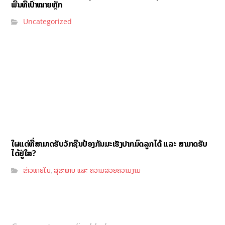
ພື້ນທີ່ເປົ້າໝາຍຫຼັກ
Uncategorized
ໃຜແດ່ທີ່ສາມາດຮັບວັກຊີນປ້ອງກັນມະເຮັງປາກມົດລູກໄດ້ ແລະ ສາມາດຮັບ
ໄດ້ຢູ່ໃສ?
ຂ່າວພາຍໃນ
ສຸຂະພາບ ແລະ ຄວາມສວຍຄວາມງາມ
,