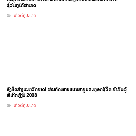
ຊົ່ວໂມງໄດ້ສຳເລັດ
ຂ່າວຕ່າງປະເທດ
ອັງກິດສ້າງປະຫວັດສາດ! ຜ່ານກົດໝາຍແບນຢາສູບຕະຫຼອດຊີວິດ ສຳລັບຜູ້
ທີ່ເກີດຫຼັງປີ 2008
ຂ່າວຕ່າງປະເທດ