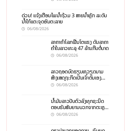
ດ່ວນ! ແຈ້ງເຕືອນໄພນໍ້າຖ້ວມ 3 ສາຍນໍ້າຫຼັກ ລະດັບ
ນໍ້າໃກ້ແຕະຈຸດອັນຕະລາຍ
06/08/2026
ລາຄາຄຳໂລກຟື້ນໂຕແຮງ ດັນລາຄາ
ຄຳໃນລາວທະລຸ 47 ລ້ານກີບຕໍ່ບາດ
06/08/2026
ລາວຖອດບົດຮຽນຫວຽດນາມ
ສ້າງເສດຖະກິດເປັນເຈົ້າຕົນເອງ
ກ້າວສູ່ເປົ້າໝາຍ 2035
06/08/2026
ນໍ້າມັນລາວປັບຕົວລົງທຸກຊະນິດ
ຕອບຮັບສັນຍານບວກຈາກຕະຫຼາດ
ໂລກ ແລະ ຊ່ອງແຄບຮໍມູສ
06/08/2026
ດຣາມ່າແລກຍອດຂາຍ, ກົນຍຸດ