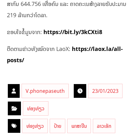
ສາກົນ 644.756 ເທື່ອຄົນ ແລະ ຄາດຄະເນສ້າງລາຍຮັບປະມານ
219 ລ້ານກວ່າໂດລາ.
ຂອບໃຈຂໍ້ມູນຈາກ:
https://bit.ly/3kCXti8
ຕິດຕາມຂ່າວທັງໝົດຈາກ LaoX:
https://laox.la/all-
posts/
V.phonepaseuth
23/01/2023
ທ່ອງທ່ຽວ
ທ່ອງທ່ຽວ
ປ້າຍ
ພາສາຈີນ
ລາວເອັກ