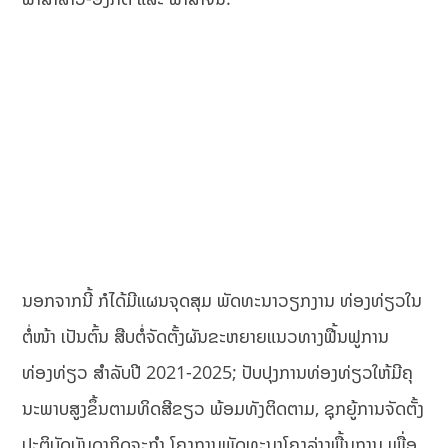
ນອກຈາກນີ້ ກໍໄດ້ມີແຜນຈຸດສຸມ ພັດທະນາວຽກງານ ທ່ອງທ່ຽວໃນ
ຕໍ່ໜ້າ ເປັນຕົ້ນ ສືບຕໍ່ຈັດຕັ້ງຜັນຂະຫຍາຍແນວທາງຟື້ນຟູການ
ທ່ອງທ່ຽວ ສຳລັບປີ 2021-2025; ປັບປຸງການທ່ອງທ່ຽວໃຫ້ມີຄຸ
ນະພາບສູງຂຶ້ນຕາມທິດສີຂຽວ ພ້ອມທັງຕິດຕາມ, ຊຸກຍູ້ການຈັດຕັ້ງ
ປະຕິບັດບັນດາກິດຈະກໍາ ໂຄງການພັດທະນາໂຄງລ່າງພື້ນຖານ ເພື່ອ