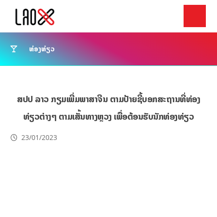
ທ່ອງທ່ຽວ
ສປປ ລາວ ກຽມເພີ່ມພາສາຈີນ ຕາມປ້າຍຊີ້ບອກສະຖານທີ່ທ່ອງ
ທ່ຽວຕ່າງໆ ຕາມເສັ້ນທາງຫຼວງ ເພື່ອຕ້ອນຮັບນັກທ່ອງທ່ຽວ
23/01/2023