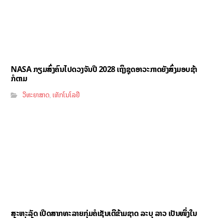
NASA ກຽມສົ່ງຄົນໄປດວງຈັນປີ 2028 ເຖິງຊຸດອາວະກາດຍັງສົ່ງມອບຊ້າ
ກໍຕາມ
ວິທະຍາສາດ
ເທັກໂນໂລຢີ
,
ສະຫະລັດ ເປີດສາກທະລາຍກຸ່ມຄໍເຊັນເຕີຂ້າມຊາດ ລະບຸ ລາວ ເປັນໜຶ່ງໃນ