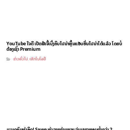
YouTube ໃຈດີ ເປີດຟີເຈີ້ເບິ່ງຄິບໄປນຳຫຼິ້ນແອັບອື່ນໄປນຳໄດ້ແລ້ວ ໂດຍບໍ່
ຕ້ອງເຊົ່າ Premium
ຂ່າວທົ່ວໄປ
ເທັກໂນໂລຢີ
,
ມະນຸດຄົນທຳອິດ! Sawe ທຳລາຍກຳແພງແລ່ນມາຣາທອນຕ່ຳກວ່າ 2