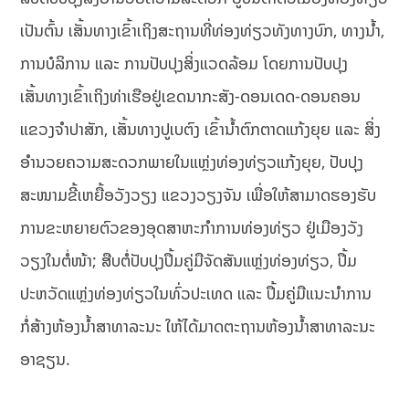
ເປັນຕົ້ນ ເສັ້ນທາງເຂົ້າເຖິງສະຖານທີ່ທ່ອງທ່ຽວທັງທາງບົກ, ທາງນໍ້າ,
ການບໍລິການ ແລະ ການປັບປຸງສິ່ງແວດລ້ອມ ໂດຍການປັບປຸງ
ເສັ້ນທາງເຂົ້າເຖິງທ່າເຮືອຢູ່ເຂດນາກະສັງ-ດອນເດດ-ດອນຄອນ
ແຂວງຈໍາປາສັກ, ເສັ້ນທາງປູເບຕົງ ເຂົ້ານໍ້າຕົກຕາດແກ້ງຍຸຍ ແລະ ສິ່ງ
ອໍານວຍຄວາມສະດວກພາຍໃນແຫຼ່ງທ່ອງທ່ຽວແກ້ງຍຸຍ, ປັບປຸງ
ສະໜາມຂີ້ເຫຍື້ອວັງວຽງ ແຂວງວຽງຈັນ ເພື່ອໃຫ້ສາມາດຮອງຮັບ
ການຂະຫຍາຍຕົວຂອງອຸດສາຫະກໍາການທ່ອງທ່ຽວ ຢູ່ເມືອງວັງ
ວຽງໃນຕໍ່ໜ້າ; ສືບຕໍ່ປັບປຸງປຶ້ມຄູ່ມືຈັດສັນແຫຼ່ງທ່ອງທ່ຽວ, ປຶ້ມ
ປະຫວັດແຫຼ່ງທ່ອງທ່ຽວໃນທົ່ວປະເທດ ແລະ ປຶ້ມຄູ່ມືແນະນໍາການ
ກໍ່ສ້າງຫ້ອງນໍ້າສາທາລະນະ ໃຫ້ໄດ້ມາດຕະຖານຫ້ອງນໍ້າສາທາລະນະ
ອາຊຽນ.