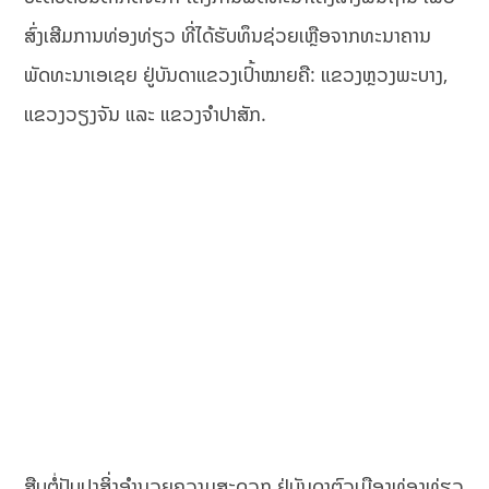
ສົ່ງເສີມການທ່ອງທ່ຽວ ທີ່ໄດ້ຮັບທຶນຊ່ວຍເຫຼືອຈາກທະນາຄານ
ພັດທະນາເອເຊຍ ຢູ່ບັນດາແຂວງເປົ້າໝາຍຄື: ແຂວງຫຼວງພະບາງ,
ແຂວງວຽງຈັນ ແລະ ແຂວງຈຳປາສັກ.
ສືບຕໍ່ປັບປຸງສິ່ງອໍານວຍຄວາມສະດວກ ຢູ່ບັນດາຕົວເມືອງທ່ອງທ່ຽວ