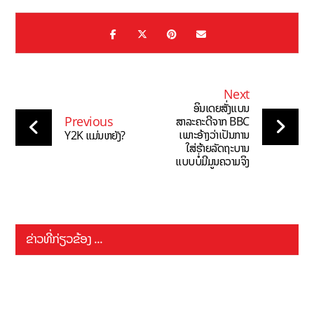
Next
ອິນເດຍສັ່ງແບນ
Previous
ສາລະຄະດີຈາກ BBC
ເພາະອ້າງວ່າເປັນການ
Y2K ແມ່ນຫຍັງ?
ໃສ່ຮ້າຍລັດຖະບານ
ແບບບໍ່ມີມູນຄວາມຈິງ
ຂ່າວທີ່ກ່ຽວຂ້ອງ ...