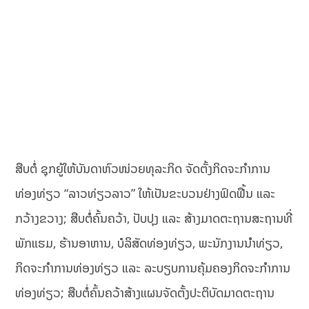
ສືບຕໍ່ ຊຸກຍູ້ໃຫ້ບັນດາຫົວໜ່ວຍທຸລະກິດ ຈັດຕັ້ງກິດຈະກໍາການ
ທ່ອງທ່ຽວ “ລາວທ່ຽວລາວ” ໃຫ້ເປັນຂະບວນຢ່າງຟົດຟື້ນ ແລະ
ກວ້າງຂວາງ; ສືບຕໍ່ຄົ້ນຄວ້າ, ປັບປຸງ ແລະ ສ້າງມາດຕະຖານສະຖານທີ່
ພັກແຮມ, ຮ້ານອາຫານ, ບໍລິສັດທ່ອງທ່ຽວ, ພະນັກງານນໍາທ່ຽວ,
ກິດຈະກໍາການທ່ອງທ່ຽວ ແລະ ລະບຽບການຄຸ້ມຄອງກິດຈະກໍາການ
ທ່ອງທ່ຽວ; ສືບຕໍ່ຄົ້ນຄວ້າສ້າງແຜນຈັດຕັ້ງປະຕິບັດມາດຕະຖານ