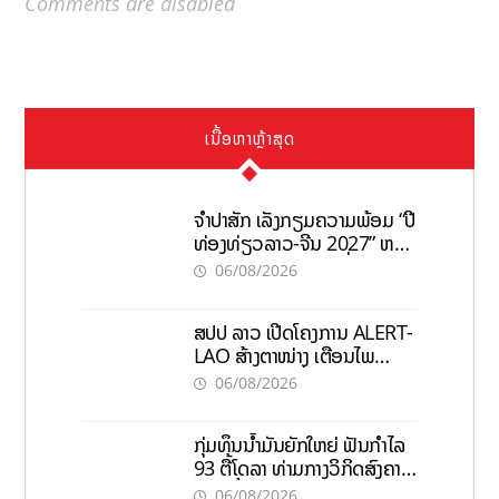
Comments are disabled
ເນື້ອຫາຫຼ້າສຸດ
ຈຳປາສັກ ເລັ່ງກຽມຄວາມພ້ອມ “ປີ
ທ່ອງທ່ຽວລາວ-ຈີນ 2027” ຫວັງ
ກະຕຸ້ນເສດຖະກິດທ້ອງຖິ່ນ
06/08/2026
ສປປ ລາວ ເປີດໂຄງການ ALERT-
LAO ສ້າງຕາໜ່າງ ເຕືອນໄພ
ພະຍາດລະບາດທົ່ວປະເທດ
06/08/2026
ກຸ່ມທຶນນ້ຳມັນຍັກໃຫຍ່ ຟັນກຳໄລ
93 ຕື້ໂດລາ ທ່າມກາງວິກິດສົງຄາມ
ລາຄານໍ້າມັນແພງ
06/08/2026