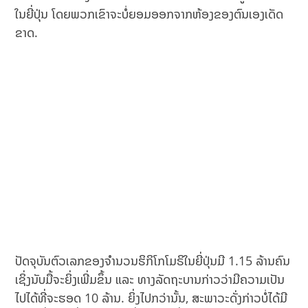
ໃນຍີ່ປຸ່ນ ໂດຍພວກເຂົາຈະບໍ່ຍອມອອກຈາກຫ້ອງຂອງຕົນເອງເດັດ
ຂາດ.
ປັດຈຸບັນຕົວເລກຂອງຈຳນວນຮິກິໂກໂມຣິໃນຍີ່ປຸ່ນມີ 1.15 ລ້ານຄົນ
ເຊິ່ງນັບມື້ຈະຍິ່ງເພີ່ມຂຶ້ນ ແລະ ທາງລັດຖະບານກ່າວວ່າມີຄວາມເປັນ
ໄປໄດ້ທີ່ຈະຮອດ 10 ລ້ານ. ຍິ່ງໄປກວ່ານັ້ນ, ສະພາວະດັ່ງກ່າວບໍ່ໄດ້ມີ