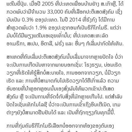
ແຕ່ໃນຍີ່ປຸ່ນ. ເມື່ອປີ 2005 ທີ່ປະເທດເພື່ອນບ້ານຢ່າງ ສ.ເກົາຫຼີ, ໄດ້
ກວດພົບວ່າມີຈຳນວນ 33,000 ຄົນທີ່ເລືອກປະຕິເສດສັງຄົມ ເຊິ່ງ
ນັບເປັນ 0.3% ຂອງປະເທດ. ໃນປີ 2014 ທີ່ຮົງກົງ ໄດ້ມີການ
ສຳຫຼວດພົບວ່າ 1.9% ຂອງປະຊາກອນກໍເປັນຮິກິໂກໂມຣິ. ແຕ່ວ່າ
ມັນບໍ່ໄດ້ມີພຽງແຕ່ໃນເອເຊຍເທົ່ານັ້ນ; ທີ່ປະເທດສະຫະລັດ
ອາເມຣິກາ, ສເປນ, ອິຕາລີ, ຝຣັ່ງ ແລະ ອື່ນໆ ກໍເລີ່ມປາກົດໃຫ້ເຫັນ.
ສາເຫດທີ່ຄົນເລີ່ມປະຕິເສດສັງຄົມນັ້ນເລີ່ມມາຈາກຫຼາຍປັດໄຈ ບໍ່ວ່າ
ຈະເປັນການເກີດບັນຫາຈາກພາຍນອກເຊັ່ນ: ໂຮງຮຽນ, ບ່ອນເຮັດ
ວຽກທີ່ເຮັດໃຫ້ຮູ້ສຶກບໍ່ສະບາຍໃຈ, ການອອກຈາກວຽກ, ບໍ່ມີວຽກ
ເຮັດ ແລະ ການທີ່ບໍ່ສາມາດກັບໄປເຮັດວຽກໄດ້ຄືເກົ່າແລ້ວ ຄວາມ
ອັບອາຍທີ່ນຳຫຼອກຫຼອນນັ້ນເອງສົ່ງຜົນໃຫ້ພວກເຂົາປະຕິເສດ
ສັງຄົມ ຫຼື ຈະເປັນການທີ່ຈົດຈໍ່ກັບສິ່ງທີ່ມັກຫຼາຍເກີນໄປ. ແຕ່ສຳລັບ
ປັດໄຈເຊັ່ນເທັກໂນໂລຊີ ບໍ່ວ່າຈະເປັນການເຂົ້າເຖິງອິນເຕີເນັດ, ເກມ
ຕ່າງໆຍັງບໍ່່ສາມາດຢືນຢັນໄດ້ ແລະ ເປັນທີ່ຖົກຖຽງກັນທຸກມື້ນີ້.
ການທີ່ກຸ່ມຄົນຮິກິໂກໂມຣິເລືອກບໍ່ອອກຈາກຫ້ອງຂອງຕົນເອງ