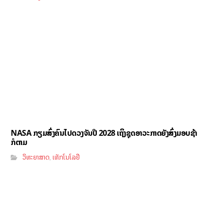
NASA ກຽມສົ່ງຄົນໄປດວງຈັນປີ 2028 ເຖິງຊຸດອາວະກາດຍັງສົ່ງມອບຊ້າ
ກໍຕາມ
ວິທະຍາສາດ
ເທັກໂນໂລຢີ
,