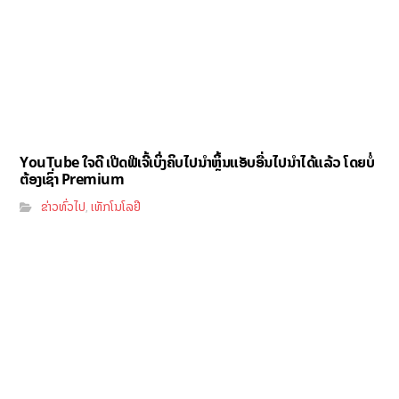
YouTube ໃຈດີ ເປີດຟີເຈີ້ເບິ່ງຄິບໄປນຳຫຼິ້ນແອັບອື່ນໄປນຳໄດ້ແລ້ວ ໂດຍບໍ່
ຕ້ອງເຊົ່າ Premium
ຂ່າວທົ່ວໄປ
ເທັກໂນໂລຢີ
,