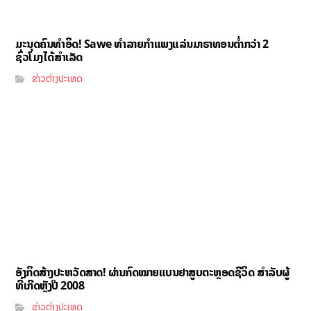
ມະນຸດຄົນທຳອິດ! Sawe ທຳລາຍກຳແພງແລ່ນມາຣາທອນຕ່ຳກວ່າ 2
ຊົ່ວໂມງໄດ້ສຳເລັດ
ຂ່າວຕ່າງປະເທດ
ອັງກິດສ້າງປະຫວັດສາດ! ຜ່ານກົດໝາຍແບນຢາສູບຕະຫຼອດຊີວິດ ສຳລັບຜູ້
ທີ່ເກີດຫຼັງປີ 2008
ຂ່າວຕ່າງປະເທດ