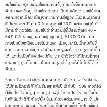
ສະໄໝນັ້ນ, ສັງຄົມສ່ວນໃຫຍ່ມັກຈະເບິ່ງວ່າຄົນທີ່ໜີອອກມາຈາກ
ສັງຄົມ ແລະ ຕິດຢູ່ແຕ່ໃນຫ້ອງຕົນເອງ ເປັນກຸ່ມເດັກໄວໜຸ່ມທີ່ບໍ່ຍອມ
ອອກມາຈາກເຮືອນ ເນື່ອງຈາກຜ່ານການສຳຫຼວດພົບວ່າປະຊາກອນ
ທີ່ມີສະພາວະຮິກິໂກໂມຣິມີອາຍຸສູງສຸດທີ່ 39 ປີ. ແຕ່ພາຍຫຼັງກໍໄດ້
ມີການສຳຫຼວດໃໝ່ ແລະ ພົບວ່າຈຳນວນຜູ້ທີ່ມີອາຍຸຕັ້ງແຕ່ 40 –
64 ປີ ມີຈຳນວນສູງກວ່າໄວໜຸ່ມຫຼາຍເຖິງ 613,000 ຄົນ. ມັນ
ກາຍເປັນບັນຫາໃຫຍ່ພາຍໃນປະເທດ, ເມື່ອປະຊາຊົນເບິ່ງກຸ່ມຄົນທີ່
ແຍກຕົວອອກຈາກສັງຄົມວ່າມີຄວາມສ່ຽງຈະກໍ່ເຫດອາຊະຍາກຳຂຶ້ນ
ໄດ້. ແຕ່ນັ້ນເປັນຄົນລະກໍລະນີກັນ, ທາງນັກວິໄຈຈຶ່ງໄດ້ມີການສຶກສາ
ແລະ ຫາທາງແກ້ໄຂບັນຫາໂດຍການຊ່ວຍໃຫ້ຊາວຮິກິໂກໂມຣິໄດ້ເຂົ້າ
ສັງຄົມ.
Saito Tamaki ຜູ້ຊ່ຽວຊານຈາກມະຫາວິທະຍາໄລ Tsukuba
ໄດ້ມີການສຶກສາຮິກິໂກໂມຣິມາຫຼາຍສິບປີ ເຊິ່ງໃນປີ 1998 ລາວກໍໄດ້
ຕີພິມປຶ້ມທີ່ເວົ້າເຖິງກຸ່ມຄົນດັ່ງກ່າວລົງໃຫ້ກາຍເປັນທີ່ຮູ້ຈັກເພີ່ມຂຶ້ນ
ໃນສັງຄົມວ່າ ຮິກິໂກໂມຣິນັ້ນ ບໍ່ແມ່ນໂຣກ ແຕ່ແມ່ນສະພາວະທີ່ແປກ
ແຍກອອກຈາກສັງຄົມທີ່ສ່ວນໃຫຍ່ເກີດກັບຄົນທີ່ອາໄສຢູ່ກັບພໍ່ແມ່