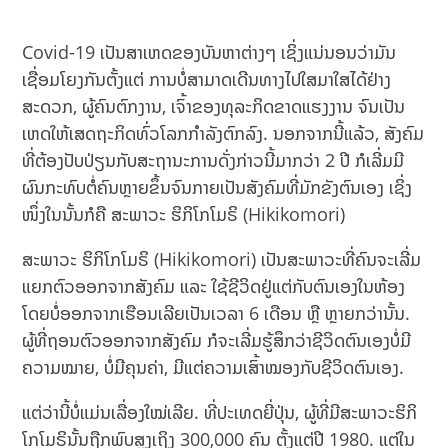
Covid-19 ເປັນສາເຫດຂອງບັນຫາຕ່າງໆ ເຊິ່ງແນ່ນອນວ່າມັນ
ເຊື່ອມໂຍງກັນຕັ້ງແຕ່ ການບໍ່ສາມາດເດີນທາງໄປໃສມາໃສໄດ້ຢ່າງ
ສະດວກ, ຜູ້ຄົນຕົກງານ, ເຈົ້າຂອງທຸລະກິດຂາດແຮງງານ ຈົນເປັນ
ເຫດໃຫ້ເສດຖະກິດທົ່ວໂລກກຳລັງຕົກລົງ. ນອກຈາກນີ້ແລ້ວ, ສັງຄົມ
ທີ່ຕ້ອງປັບປ່ຽນກັບສະຖານະການດັ່ງກ່າວນີ້ມາກວ່າ 2 ປີ ກໍເລີ່ມມີ
ຜົນກະທົບຕໍ່ຄົນຫຼາຍຂຶ້ນຈົນກາຍເປັນສັງຄົມທີ່ມັກຂັງຕົນເອງ ເຊິ່ງ
ໜຶ່ງໃນນັ້ນກໍຄື ສະພາວະ ຮິກິໂກໂມຣິ (Hikikomori)
ສະພາວະ ຮິກິໂກໂມຣິ (Hikikomori) ເປັນສະພາວະທີ່ຄົນຈະເລີ່ມ
ແຍກຕົວອອກຈາກສັງຄົມ ແລະ ໃຊ້ຊີວິດຢູ່ແຕ່ກັບຕົນເອງໃນຫ້ອງ
ໂດຍບໍ່ອອກຈາກເຮືອນເລີຍເປັນເວລາ 6 ເດືອນ ຫຼື ຫຼາຍກວ່ານັ້ນ.
ຜູ້ທີ່ຖອນຕົວອອກຈາກສັງຄົມ ກໍຈະເລີ່ມຮູ້ສຶກວ່າຊີວິດຕົນເອງບໍ່ມີ
ຄວາມໝາຍ, ບໍ່ມີຄຸນຄ່າ, ມີແຕ່ຄວາມເສົ້າໝອງກັບຊີວິດຕົນເອງ.
ແຕ່ວ່ານີ້ບໍ່ແມ່ນເລື່ອງໃໝ່ເລີຍ. ທີ່ປະເທດຍີ່ປຸ່ນ, ຜູ້ທີ່ມີສະພາວະຮິກິ
ໂກໂມຣິນັ້ນຖືກພົບສູງເຖິງ 300,000 ຄົນ ຕັ້ງແຕ່ປີ 1980. ແຕ່ໃນ