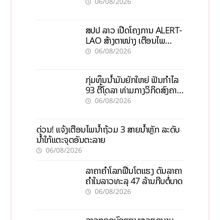
ກະຕຸ້ນເສດຖະກິດທ້ອງຖິ່ນ
06/08/2026
ສປປ ລາວ ເປີດໂຄງການ ALERT-
LAO ສ້າງຕາໜ່າງ ເຕືອນໄພ
ພະຍາດລະບາດທົ່ວປະເທດ
06/08/2026
ກຸ່ມທຶນນ້ຳມັນຍັກໃຫຍ່ ຟັນກຳໄລ
93 ຕື້ໂດລາ ທ່າມກາງວິກິດສົງຄາມ
ລາຄານໍ້າມັນແພງ
06/08/2026
ດ່ວນ! ແຈ້ງເຕືອນໄພນໍ້າຖ້ວມ 3 ສາຍນໍ້າຫຼັກ ລະດັບ
ນໍ້າໃກ້ແຕະຈຸດອັນຕະລາຍ
06/08/2026
ລາຄາຄຳໂລກຟື້ນໂຕແຮງ ດັນລາຄາ
ຄຳໃນລາວທະລຸ 47 ລ້ານກີບຕໍ່ບາດ
06/08/2026