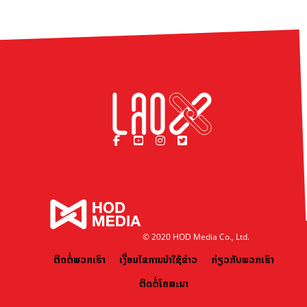
© 2020 HOD Media Co., Ltd.
ຕິດຕໍ່ພວກເຮົາ
ເງື່ອນໄຂການນຳໃຊ້ຂ່າວ
ກ່ຽວກັບພວກເຮົາ
ຕິດຕໍ່ໂຄສະນາ