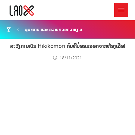
ສຸຂະພາບ ແລະ ຄວາມສວຍຄວາມງາມ
ລະວັງກາຍເປັນ Hikikomori ຄົນທີ່ບໍ່ຍອມອອກຈາກຫ້ອງເລີຍ!
18/11/2021