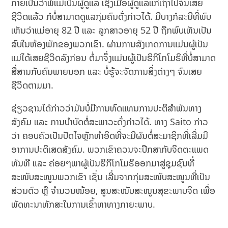
ກາຍເປັນວ່າພໍ່ແມ່ເປັນຜູ້ດູແລ ເຊິ່ງເມື່ອຜູ້ດູແລແກ່ເຖົ້າໄປຈົນເສຍ
ຊີວິດແລ້ວ ກໍບໍ່ສາມາດດູແລກຸ່ມຄົນດັ່ງກ່າວໄດ້. ມີບາງກໍລະນີທີ່ພົບ
ເຫັນວ່າແມ່ອາຍຸ 82 ປີ ແລະ ລູກສາວອາຍຸ 52 ປີ ຖືກພົບເຫັນເປັນ
ສົບໃນຫ້ອງພັກຂອງພວກເຂົາ. ຜ່ານການສັງເກດການແມ່ນຜູ້ເປັນ
ແມ່ໄດ້ເສຍຊີວິດລົງກ່ອນ ຕໍ່ມາຈຶ່ງແມ່ນຜູ້ເປັນຮິກິໂກໂມຣິທີ່ບໍ່ສາມາດ
ສື່ສານກັບຄົນພາຍນອກ ແລະ ບໍ່ຮູ້ຈະຈັດການສິ່ງຕ່າງໆ ຈົນເສຍ
ຊີວິດຕາມມາ.
ຊ່ຽວຊານໄດ້ກ່າວວ່າມັນບໍ່ມີການທົດແທນການປະຕິສຳພັນທາງ
ສັງຄົມ ແລະ ການບຳບັດຕໍ່ສະພາວະດັ່ງກ່າວໄດ້. ທາງ Saito ກ່າວ
ວ່າ ຄອບຄົວເປັນປັດໄຈຫຼັກທຳອິດທີ່ຈະມີຜົນຕໍ່ສະມາຊິກທີ່ເລີ່ມມີ
ອາການປະຕິເສດສັງຄົມ. ພວກເຂົາຄວນຈະປຶກສາກັບຈິດຕະແພດ
ທັນທີ ແລະ ຄ່ອຍໆພາຜູ້ເປັນຮິກິໂກໂມຣິອອກມາສູ່ຊຸມຊົນທີ່
ສະໜັບສະໜູນພວກເຂົາ ເຊັ່ນ ເລີ່ມຈາກກຸ່ມສະໜັບສະໜູນທີ່ເປັນ
ສ່ວນຕົວ ຫຼື ຈຳນວນໜ້ອຍ, ສູນສະໜັບສະໜູນສຸຂະພາບຈິດ ເພື່ອ
ພັດທະນາທັກສະໃນການເຂົ້າຫາທາງກາຍະພາບ.