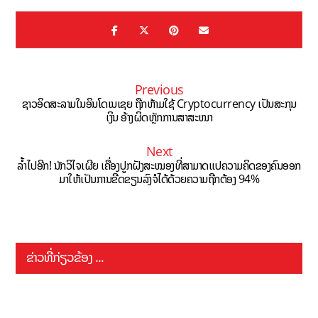
Previous
ຊາວອິດສະລາມໃນອິນໂດເນເຊຍ ຖືກຫ້າມໃຊ້ Cryptocurrency ເປັນສະກຸນ
ເງິນ ອ້າງຜິດຫຼັກການສາສະໜາ
Next
ລ້ຳໄປອີກ! ນັກວິໄຈເຜີຍ ເຄື່ອງປູກຝັງສະໝອງທີ່ສາມາດແປຄວາມຄິດຂອງຄົນອອກ
ມາໃຫ້ເປັນການຂີດຂຽນລົງຈໍໄດ້ດ້ວຍຄວາມຖືກຕ້ອງ 94%
ຂ່າວທີ່ກ່ຽວຂ້ອງ ...