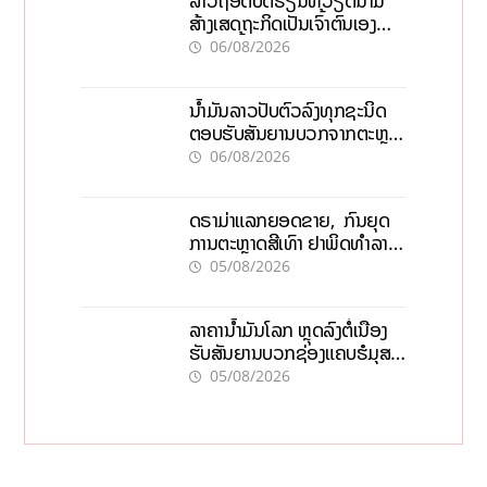
ລາວຖອດບົດຮຽນຫວຽດນາມ
ສ້າງເສດຖະກິດເປັນເຈົ້າຕົນເອງ
ກ້າວສູ່ເປົ້າໝາຍ 2035
06/08/2026
ນໍ້າມັນລາວປັບຕົວລົງທຸກຊະນິດ
ຕອບຮັບສັນຍານບວກຈາກຕະຫຼາດ
ໂລກ ແລະ ຊ່ອງແຄບຮໍມູສ
06/08/2026
ດຣາມ່າແລກຍອດຂາຍ, ກົນຍຸດ
ການຕະຫຼາດສີເທົາ ຢາພິດທຳລາຍ
ທຸລະກິດ ໄລຍະຍາວ
05/08/2026
ລາຄານ້ຳມັນໂລກ ຫຼຸດລົງຕໍ່ເນື່ອງ
ຮັບສັນຍານບວກຊ່ອງແຄບຮໍມຸສ
ຈັບຕາລາຄາໃນລາວ
05/08/2026