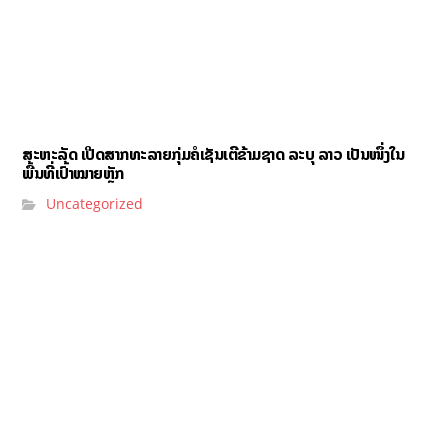
ສະຫະລັດ ເປີດສາກທະລາຍກຸ່ມຄໍເຊັນເຕີຂ້າມຊາດ ລະບຸ ລາວ ເປັນໜຶ່ງໃນ
ພື້ນທີ່ເປົ້າໝາຍຫຼັກ
Uncategorized