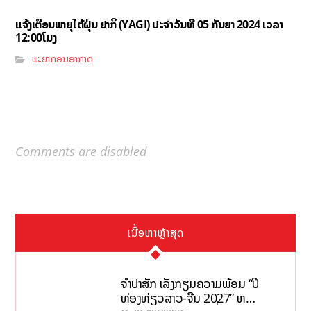
ແຈ້ງເຕືອນພາຍຸໄຕ້ຝຸ່ນ ຢາກິ (YAGI)​ ປະຈໍາວັນທີ 05 ກັນຍາ 2024 ເວລາ
12:00ໂມງ
ພະຍາກອນອາກາດ
Comments are disabled
ເນື້ອຫາຫຼ້າສຸດ
ຈຳປາສັກ ເລັ່ງກຽມຄວາມພ້ອມ “ປີ
ທ່ອງທ່ຽວລາວ-ຈີນ 2027” ຫວັງ