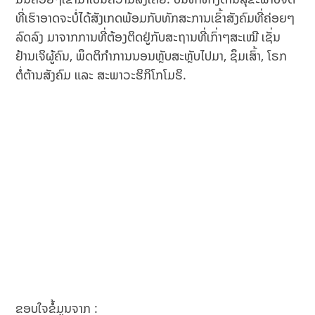
ທີ່ເຮົາອາດຈະບໍ່ໄດ້ສັງເກດພ້ອມກັບທັກສະການເຂົ້າສັງຄົມທີ່ຄ່ອຍໆ
ລົດລົງ ມາຈາກການທີ່ຕ້ອງຕິດຢູ່ກັບສະຖານທີ່ເກົ່າໆສະເໝີ ເຊັ່ນ
ຢ້ານເຈິຜູ້ຄົນ, ພຶດຕິກຳການນອນຫຼັບສະຫຼັບໄປມາ, ຊຶມເສົ້າ, ໂຣກ
ຕໍ່ຕ້ານສັງຄົມ ແລະ ສະພາວະຮິກິໂກໂມຣິ.
ຂອບໃຈຂໍ້ມູນຈາກ :