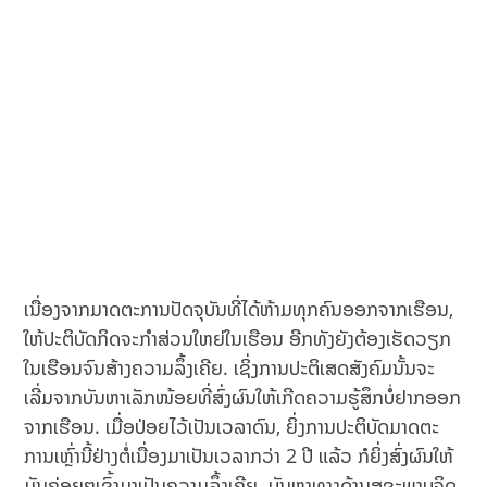
ເນື່ອງຈາກມາດຕະການປັດຈຸບັນທີ່ໄດ້ຫ້າມທຸກຄົນອອກຈາກເຮືອນ,
ໃຫ້ປະຕິບັດກິດຈະກຳສ່ວນໃຫຍ່ໃນເຮືອນ ອີກທັງຍັງຕ້ອງເຮັດວຽກ
ໃນເຮືອນຈົນສ້າງຄວາມລຶ້ງເຄີຍ. ເຊິ່ງການປະຕິເສດສັງຄົມນັ້ນຈະ
ເລີ່ມຈາກບັນຫາເລັກໜ້ອຍທີ່ສົ່ງຜົນໃຫ້ເກີດຄວາມຮູ້ສຶກບໍ່ຢາກອອກ
ຈາກເຮືອນ. ເມື່ອປ່ອຍໄວ້ເປັນເວລາດົນ, ຍິ່ງການປະຕິບັດມາດຕະ
ການເຫຼົ່ານີ້ຢ່າງຕໍ່ເນື່ອງມາເປັນເວລາກວ່າ 2 ປີ ແລ້ວ ກໍຍິ່ງສົ່ງຜົນໃຫ້
ມັນຄ່ອຍໆເຂົ້າມາເປັນຄວາມລຶ້ງເຄີຍ. ບັນຫາທາງດ້ານສຸຂະພາບຈິດ