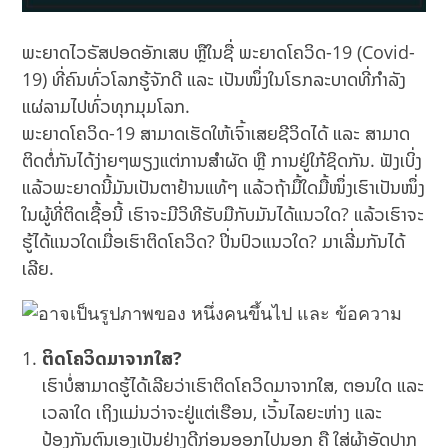
ພະຍາດໄວຣັສປອດອັກເສບ ຫຼືໃນຊື່ ພະຍາດໂຄວິດ-19 (Covid-
19) ທີ່ຄົນທົ່ວໂລກຮູ້ຈັກດີ ແລະ ເປັນໜຶ່ງໃນໂຣກລະບາດທີ່ກຳລັງ
ແຜ່ລາມໄປທົ່ວທຸກມຸມໂລກ.
ພະຍາດໂຄວິດ-19 ສາມາດເຮັດໃຫ້ເຈົ້າເສຍຊີວິດໄດ້ ແລະ ສາມາດ
ຕິດຕໍ່ກັນໄດ້ງ່າຍໆພຽງແຕ່ການສຳຜັດ ຫຼື ການຢູ່ໃກ້ຊິດກັນ. ຟັງເບິ່ງ
ແລ້ວພະຍາດນີ້ມັນເປັນຕາຢ້ານແທ້ໆ ແລ້ວຖ້າມື້ໃດມື້ໜຶ່ງເຮົາເປັນໜຶ່ງ
ໃນຜູ້ທີ່ຕິດເຊື້ອນີ້ ເຮົາຈະມີວິທີຮັບມືກັບມັນໄດ້ແນວໃດ? ແລ້ວເຮົາຈະ
ຮູ້ໄດ້ແນວໃດເມື່ອເຮົາຕິດໂຄວິດ? ປິ່ນປົວແນວໃດ? ມາເລີ່ມກັນໄດ້
ເລີຍ.
ຕິດໂຄວິດມາຈາກໃສ?
ເຮົາບໍ່ສາມາດຮູ້ໄດ້ເລີຍວ່າເຮົາຕິດໂຄວິດມາຈາກໃສ, ຕອນໃດ ແລະ
ເວລາໃດ ເຖິງແມ່ນວ່າຈະຢູ່ແຕ່ເຮືອນ, ເວັ້ນໄລຍະຫ່າງ ແລະ
ປ້ອງກັນຕົນເອງເປັນຢ່າງດີກ່ອນອອກໄປນອກ ຄື ໃສ່ຜ້າອັດປາກ