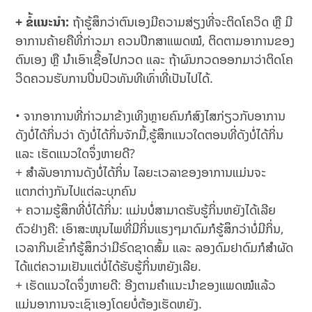
+ ຂໍ້ແນະນຳ:
ຖ້າຮູ້ສຶກວ່າຕົນເອງມີຄວາມສ່ຽງທີ່ຈະຕິດໂຄວິດ ຫຼື ມີ
ອາການຄ້າຍຄືທີ່ກ່າວມາ ຄວນປຶກສາແພດໝໍ, ຕິດຕາມອາການຂອງ
ຕົນເອງ ຫຼື ນຳເອົາເຊື້ອໄປກວດ ແລະ ຖ້າຜົນກວດອອກມາວ່າຕິດໂຄ
ວິດຄວນຮັບການປິ່ນປົວທັນທີເທົ່າທີ່ເປັນໄປໄດ້.
• ຈາກອາການທີ່ກ່າວມາຂ້າງເທິງຫຼາຍຄົນກໍສົງໄສກ່ຽວກັບອາການ
ດັງບໍ່ໄດ້ກິ່ນວ່າ ດັງບໍ່ໄດ້ກິ່ນຈັກມື້,ຮູ້ສຶກແນວໃດຕອນທີ່ດັງບໍ່ໄດ້ກິ່ນ
ແລະ ເຮັດແນວໃດຈຶ່ງຫາຍດີ?
+ ສຳລັບອາການດັງບໍ່ໄດ້ກິ່ນ ໄລຍະເວລາຂອງອາການແມ່ນຈະ
ແຕກຕ່າງກັນໄປແຕ່ລະບຸກຄົນ
+ ຄວາມຮູ້ສຶກທີ່ບໍ່ໄດ້ກິ່ນ: ແມ່ນບໍ່ສາມາດຮັບຮູ້ກິ່ນຫຍັງໄດ້ເລີຍ
ຕົວຢ່າງຄື: ເອົາສະໜຸນໄພທີ່ມີກິ່ນແຮງໆມາດົມກໍຮູ້ສຶກວ່າບໍ່ມີກິ່ນ,
ເວລາກິນເຂົ້າກໍຮູ້ສຶກວ່າມີຣົດຊາດສົ້ມ ແລະ ລອງດົມຢາດົມກໍສໍາຜັດ
ໄດ້ແຕ່ຄວາມເຢັນແຕ່ບໍ່ໄດ້ຮັບຮູ້ກິ່ນຫຍັງເລີຍ.
+ ເຮັດແນວໃດຈຶ່ງຫາຍດີ: ອີງຕາມຄຳແນະນຳຂອງແພດໝໍແລ້ວ
ແມ່ນອາການຈະເຊົາເອງໂດຍບໍ່ຕ້ອງເຮັດຫຍັງ.