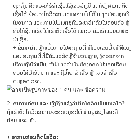
ທຸກຄັ້ງ, ສີດແອລກໍຮໍຂ້າເຊື້ອ,ໃຊ້ເຈວລ້າງມື ແຕ່ກໍຍັງສາມາດຕິດ
ເຊື້ອໄດ້ ຍ້ອນວ່າໂຄວິດສາມາດແຜ່ລາມໄປໄດ້ໃນທຸກບ່ອນທຸກທີ່
ໃນອາກາດ ແລະ ການໄປມາຫາສູ່ກັນລະຫວ່າງຄົນໃນຄອບຄົວ ຫຼື
ຄົນໃກ້ຊິດກໍເຮັດໃຫ້ເຮົາຕິດເຊື້ອໄດ້ ເພາະວ່າຄົນເຮົາແມ່ນພາຫະ
ນຳເຊື້ອ.
+ ຂໍ້ແນະນຳ:
ຫຼີກເວັ້ນການໄປສະຖານທີ່ ທີ່ເປັນເຂດພື້ນທີ່ສີແດງ
ແລະ ສະຖານທີ່ທີ່ມີຄົນແອອັດຫຼືຈຳນວນຫຼາຍ, ງົດອອກຈາກ
ເຮືອນຖ້າບໍ່ຈໍາເປັນ, ຖ້າມີເຫດຈຳເປັນຕ້ອງອອກໄປນອກເຮືອນ
ຄວນໃສ່ຜ້າອັດປາກ ແລະ ຖືນ້ຳຢາຂ້າເຊື້ອ ຫຼື ເຈວຂ້າເຊື້ອ
ຕະຫຼອດເວລາ.
ອາການກ່ອນ ແລະ ຫຼັງຖືກແຈ້ງວ່າຕິດໂຄວິດເປັນແນວໃດ?
ຖ້າເຮົາຕິດໂຄວິດອາການຈະສະແດງສະໃຫ້ເຫັນຢູ່ສອງໄລຍະຄື
ກ່ອນ ແລະ ຫຼັງ.
+ ອາການກ່ອນຕິດໂຄວິດ: