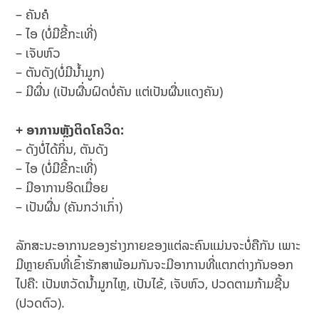
– ຄັນຄໍ
– ໄອ (ບໍ່ມີຂີ້ກະເທີ່)
– ເຈັບຫົວ
– ຕັນດັງ(ບໍ່ມີນ້ຳມູກ)
– ມີຜື່ນ (ເປັນຜື່ນຝົດບໍ່ຄັນ ແຕ່ເປັນຜື່ນແດງຄັນ)
+ ອາການຫຼັງຕິດໂຄວິດ:
– ດັງບໍ່ໄດ້ກິ່ນ, ຕັນດັງ
– ໄອ (ບໍ່ມີຂີ້ກະເທີ່)
– ມີອາການອິດເມື່ອຍ
– ເປັນຜື່ນ (ຄັນກວ່າເກົ່າ)
ລັກສະນະອາການຂອງຮ່າງກາຍຂອງແຕ່ລະຄົນແມ່ນຈະບໍ່ຄືກັນ ເພາະ
ມີຫຼາຍຄົນທີ່ເຂົ້າຮັກສາພ້ອມກັນຈະມີອາການທີ່ແຕກຕ່າງກັນອອກ
ໄປຄື: ເປັນຫວັດນ້ຳມູກໄຫຼ, ເປັນໄຂ້, ເຈັບຫົວ, ປວດຕາມກ້າມຊີ້ນ
(ປວດຕົວ).