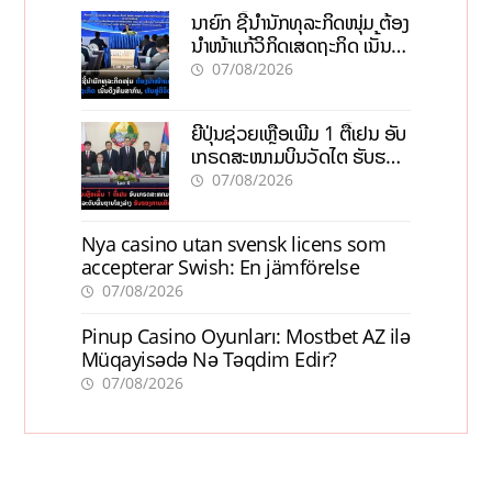
ນາຍົກ ຊີ້ນຳນັກທຸລະກິດໜຸ່ມ ຕ້ອງ
ນຳໜ້າແກ້ວິກິດເສດຖະກິດ ເນັ້ນດຶງ
ທຶນສາກົນ, ຫັນສູ່ດິຈິຕອນ
07/08/2026
ຍີ່ປຸ່ນຊ່ວຍເຫຼືອເພີ່ມ 1 ຕື້ເຢນ ອັບ
ເກຣດສະໜາມບິນວັດໄຕ ຮັບຮອງ
ການເຕີບໂຕ
07/08/2026
Nya casino utan svensk licens som
accepterar Swish: En jämförelse
07/08/2026
Pinup Casino Oyunları: Mostbet AZ ilə
Müqayisədə Nə Təqdim Edir?
07/08/2026