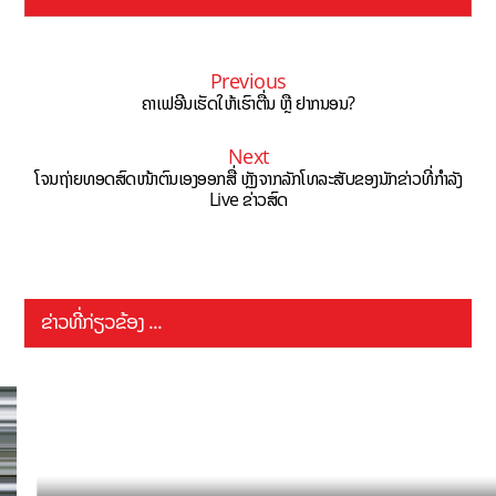
Previous
ຄາເຟອີນເຮັດໃຫ້ເຮົາຕື່ນ ຫຼື ຢາກນອນ?
Next
ໂຈນຖ່າຍທອດສົດໜ້າຕົນເອງອອກສື່ ຫຼັງຈາກລັກໂທລະສັບຂອງນັກຂ່າວທີ່ກຳລັງ
Live ຂ່າວສົດ
ຂ່າວທີ່ກ່ຽວຂ້ອງ ...