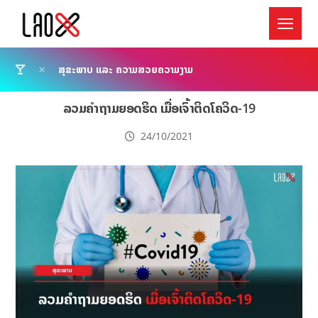
ສຸຂະພາບ ແລະ ຄວາມສວຍຄວາມງາມ
ລວມຄຳຖາມຍອດຮິດ ເມື່ອເຈົ້າຕິດໂຄວິດ-19
24/10/2021