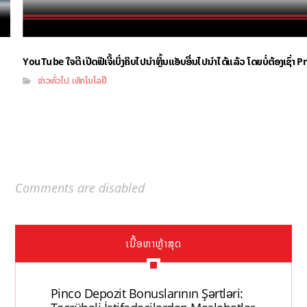
YouTube ໃຈດີ ເປີດຟີເຈີ້ເບິ່ງຄິບໄປນຳຫຼິ້ນແອັບອື່ນໄປນຳໄດ້ແລ້ວ ໂດຍບໍ່ຕ້ອງເຊົ່
ຂ່າວທົ່ວໄປ
ເທັກໂນໂລຢີ
,
Comments are disabled
ເນື້ອຫາຫຼ້າສຸດ
Pinco Depozit Bonuslarının Şərtləri: