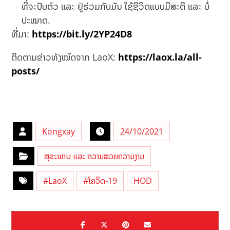
ທີ່ຈະປັບຕົວ ແລະ ຢູ່ຮ່ວມກັບມັນ ໃຊ້ຊີວິດແບບມີສະຕິ ແລະ ບໍ່
ປະໝາດ.
ທີ່ມາ:
https://bit.ly/2YP24D8
ຕິດຕາມຂ່າວທັງໝົດຈາກ LaoX:
https://laox.la/all-
posts/
Kongxay
24/10/2021
ສຸຂະພາບ ແລະ ຄວາມສວຍຄວາມງາມ
#LaoX
#ໂຄວິດ-19
HOD