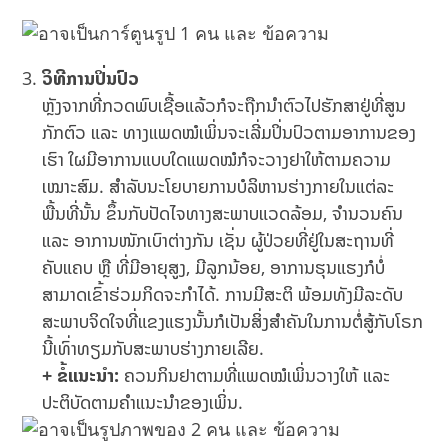
ວິທີການປິ່ນປົວ
ຫຼັງຈາກທີ່ກວດພົບເຊື້ອແລ້ວກໍຈະຖືກນຳຕົວໄປຮັກສາຢູ່ທີ່ສູນ
ກັກຕົວ ແລະ ທາງແພດໝໍເພິ່ນຈະເລີ່ມປິ່ນປົວຕາມອາການຂອງ
ເຮົາ ໃຜມີອາການແບບໃດແພດໝໍກໍຈະວາງຢາໃຫ້ຕາມຄວາມ
ເໝາະສົມ. ສຳລັບນະໂຍບາຍການບໍລິຫານຮ່າງກາຍໃນແຕ່ລະ
ພື້ນທີ່ນັ້ນ ຂຶ້ນກັບປັດໄຈທາງສະພາບແວດລ້ອມ, ຈຳນວນຄົນ
ແລະ ອາການໜັກເບົາຕ່າງກັນ ເຊັ່ນ ຜູ້ປ່ວຍທີ່ຢູ່ໃນສະຖານທີ່
ຄັບແຄບ ຫຼື ທີ່ມີອາຍຸສູງ, ມີລູກນ້ອຍ, ອາການຮຸນແຮງກໍບໍ່
ສາມາດເຂົ້າຮ່ວມກິດຈະກຳໄດ້. ການມີສະຕິ ພ້ອມທັງມີລະດັບ
ສະພາບຈິດໃຈທີ່ແຂງແຮງນັ້ນກໍເປັນສິ່ງສຳຄັນໃນການຕໍ່ສູ້ກັບໂຣກ
ນີ້ເທົ່າທຽມກັບສະພາບຮ່າງກາຍເລີຍ.
+ ຂໍ້ແນະນຳ:
ຄວນກິນຢາຕາມທີ່ແພດໝໍເພິ່ນວາງໃຫ້ ແລະ
ປະຕິບັດຕາມຄຳແນະນຳຂອງເພິ່ນ.