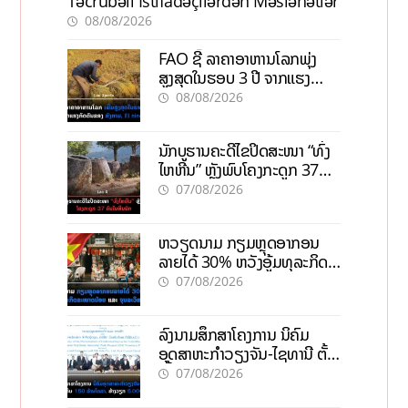
Təcrübəli İstifadəçilərdən Məsləhətlər
08/08/2026
FAO ຊີ້ ລາຄາອາຫານໂລກພຸ່ງ
ສູງສຸດໃນຮອບ 3 ປີ ຈາກແຮງ
ກົດດັນຂອງສົງຄາມ, El nino
08/08/2026
ນັກບູຮານຄະດີໄຂປິດສະໜາ “ທົ່ງ
ໄຫຫີນ” ຫຼັງພົບໂຄງກະດູກ 37
ຄົນໃນຫີນຍັກ
07/08/2026
ຫວຽດນາມ ກຽມຫຼຸດອາກອນ
ລາຍໄດ້ 30% ຫວັງອູ້ມທຸລະກິດ
ຂະໜາດນ້ອຍ ແລະ ຈຸນລະ
07/08/2026
ວິສາຫະກິດ
ລົງນາມສຶກສາໂຄງການ ນິຄົມ
ອຸດສາຫະກຳວຽງຈັນ-ໄຊທານີ ຕັ້ງ
ເປົ້າດຶງທຶນ 150 ລ້ານໂດລາ, ສ້າງ
07/08/2026
ວຽກ 5.000 ຕຳແໜ່ງ