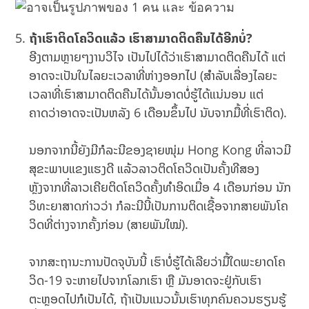
ຖ້າເຮົາຕິດໂຄວິດແລ້ວ ເຮົາສາມາດຕິດຄືນໄດ້ອີກບໍ່?
ອີງຕາມຫຼາຍໆງານວິໄຈ ເປັນໄປໄດ້ວ່າເຮົາສາມາດຕິດຄືນໄດ້ ແຕ່
ອາດຈະເປັນໃນໄລຍະເວລາທີ່ຫ່າງອອກໄປ (ສຳລັບເລື່ອງໄລຍະ
ເວລາທີ່ເຮົາສາມາດຕິດຄືນໄດ້ນັ້ນອາດບໍ່ຮູ້ໄດ້ແນ່ນອນ ແຕ່
ຄາດວ່າອາດຈະເປັນຫລັງ 6 ເດືອນຂຶ້ນໄປ ນັບຈາກມື້ທີ່ເຮົາຕິດ).
ນອກຈາກນີ້ຍັງມີກໍລະນີຂອງຊາຍໜຸ່ມ Hong Kong ທີ່ລາວມີ
ສຸຂະພາບແຂງແຮງດີ ແລ້ວລາວຕິດໂຄວິດເປັນຄັ້ງທີສອງ
ຫຼັງຈາກທີ່ລາວເຄີຍຕິດໂຄວິດຄັ້ງທຳອິດເມື່ອ 4 ເດືອນກ່ອນ ນັກ
ວິທະຍາສາດກ່າວວ່າ ກໍລະນີນີ້ເປັນການຕິດເຊື້ອຈາກສາຍພັນໂຄ
ວິດທີ່ຕ່າງຈາກຄັ້ງກ່ອນ (ສາຍພັນໃໝ່).
ຈາກສະຖານະການປັດຈຸບັນນີ້ ເຮົາບໍ່ຮູ້ໄດ້ເລີຍວ່າມື້ໃດພະຍາດໂຄ
ວິດ-19 ຈະຫາຍໄປຈາກໂລກເຮົາ ຫຼື ມັນອາດຈະຢູ່ກັບເຮົາ
ຕະຫຼອດໄປກໍເປັນໄດ້, ຖ້າເປັນແນວນັ້ນເຮົາທຸກຄົນຄວນຮຽນຮູ້