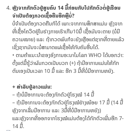
ຫຼັງຈາກກັກຕົວຢູ່ສູນຄົບ 14 ມື້ກ່ອນກັບໄປກັກຕົວຕໍ່ຢູ່ເຮືອນ
ຈຳເປັນຕ້ອງກວດເຊື້ອຄືນອີກຫຼືບໍ່?
ບໍ່ຈຳເປັນຕ້ອງກວດຄືນກໍໄດ້ ເພາະຈາກການສຶກສາແມ່ນ ຫຼັງຈາກ
ທີ່ເຊື້ອໂຄວິດຢູ່ໃນຮ່າງກາຍເຮົາເກີນ10ມື້ ເຊື້ອມັນຈະຕາຍ (ບໍ່ມີ
ຄວາມໝາຍ) ແລະ ຖ້າກວດພົບກໍຈະຍັງເຫຼືອແຕ່ຊາກທີ່ຕາຍແລ້ວ
ເຊິ່ງຊາກມັນຈະບໍ່ສາມາດແຜ່ເຊື້ອໃຫ້ກັບຄົນອື່ນໄດ້.
• ຕາມຄຳແນະນຳຂອງອົງການອະນາໄມໂລກ WHO ໄດ້ບອກວ່າ:
ຕັ້ງແຕ່ມື້ຮູ້ວ່າຜົນກວດເປັນບວກ (+) ຖ້າມີອາການແມ່ນໃຫ້ກັກ
ຕົນເອງເປັນເວລາ 10 ມື້ ແລະ ອີກ 3 ມື້ທີ່ບໍ່ມີອາການຫຍັງ.
+ ສຳລັບຢູ່ລາວແມ່ນ:
– ຖ້າບໍ່ມີອາການຈະຕ້ອງກັກຕົວຢູ່ໂຮງໝໍ 14 ມື້
– ຖ້າມີອາການຈະຕ້ອງກັກຕົວຢູ່ໂຮງໝໍຢ່າງໜ້ອຍ 17 ມື້ (14 ມື້
ຫຼັງຈາກເລີ່ມມີອາການ ແລະ 3ມື້ທີ່ບໍ່ມີອາການຫຍັງ)
ແລະຫຼັງຈາກທີ່ອອກຈາກໂຮງໝໍແມ່ນຕ້ອງໄດ້ກັກຕົວເພີ່ມອີກ 7-
14 ມື້.