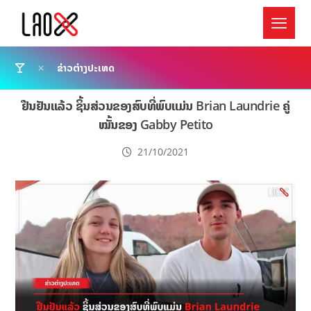
ຂ່າວຕ່າງປະເທດ
ຢືນຢັນແລ້ວ ຊິ້ນສ່ວນຂອງສົບທີ່ພົບແມ່ນ Brian Laundrie ຄູ່
ໝັ້ນຂອງ Gabby Petito
21/10/2021