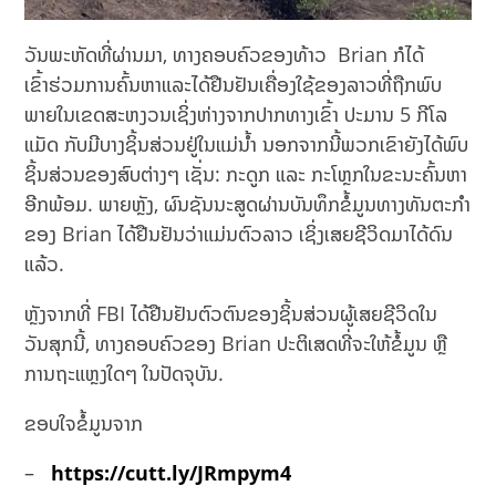
ວັນພະຫັດທີ່ຜ່ານມາ, ທາງຄອບຄົວຂອງທ້າວ Brian ກໍໄດ້
ເຂົ້າຮ່ວມການຄົ້ນຫາແລະໄດ້ຢືນຢັນເຄື່ອງໃຊ້ຂອງລາວທີ່ຖືກພົບ
ພາຍໃນເຂດສະຫງວນເຊິ່ງຫ່າງຈາກປາກທາງເຂົ້າ ປະມານ 5 ກີໂລ
ແມັດ ກັບມີບາງຊິ້ນສ່ວນຢູ່ໃນແມ່ນ້ຳ ນອກຈາກນີ້ພວກເຂົາຍັງໄດ້ພົບ
ຊິ້ນສ່ວນຂອງສົບຕ່າງໆ ເຊັ່ນ: ກະດູກ ແລະ ກະໂຫຼກໃນຂະນະຄົ້ນຫາ
ອີກພ້ອມ. ພາຍຫຼັງ, ຜົນຊັນນະສູດຜ່ານບັນທຶກຂໍ້ມູນທາງທັນຕະກຳ
ຂອງ Brian ໄດ້ຢືນຢັນວ່າແມ່ນຕົວລາວ ເຊິ່ງເສຍຊີວິດມາໄດ້ດົນ
ແລ້ວ.
ຫຼັງຈາກທີ່ FBI ໄດ້ຢືນຢັນຕົວຕົນຂອງຊິ້ນສ່ວນຜູ້ເສຍຊີວິດໃນ
ວັນສຸກນີ້, ທາງຄອບຄົວຂອງ Brian ປະຕິເສດທີ່ຈະໃຫ້ຂໍ້ມູນ ຫຼື
ການຖະແຫຼງໃດໆ ໃນປັດຈຸບັນ.
ຂອບໃຈຂໍ້ມູນຈາກ
–
https://cutt.ly/JRmpym4