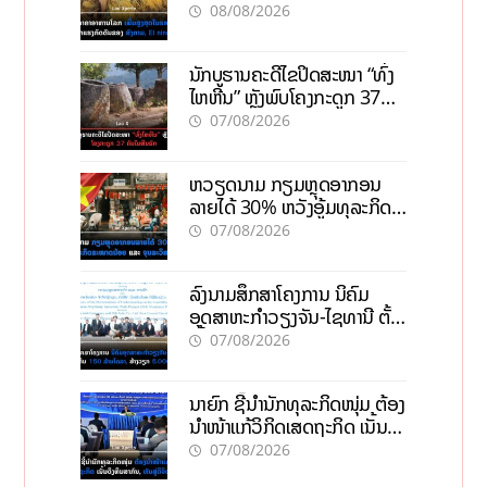
ກົດດັນຂອງສົງຄາມ, El nino
08/08/2026
ນັກບູຮານຄະດີໄຂປິດສະໜາ “ທົ່ງ
ໄຫຫີນ” ຫຼັງພົບໂຄງກະດູກ 37
ຄົນໃນຫີນຍັກ
07/08/2026
ຫວຽດນາມ ກຽມຫຼຸດອາກອນ
ລາຍໄດ້ 30% ຫວັງອູ້ມທຸລະກິດ
ຂະໜາດນ້ອຍ ແລະ ຈຸນລະ
07/08/2026
ວິສາຫະກິດ
ລົງນາມສຶກສາໂຄງການ ນິຄົມ
ອຸດສາຫະກຳວຽງຈັນ-ໄຊທານີ ຕັ້ງ
ເປົ້າດຶງທຶນ 150 ລ້ານໂດລາ, ສ້າງ
07/08/2026
ວຽກ 5.000 ຕຳແໜ່ງ
ນາຍົກ ຊີ້ນຳນັກທຸລະກິດໜຸ່ມ ຕ້ອງ
ນຳໜ້າແກ້ວິກິດເສດຖະກິດ ເນັ້ນດຶງ
ທຶນສາກົນ, ຫັນສູ່ດິຈິຕອນ
07/08/2026