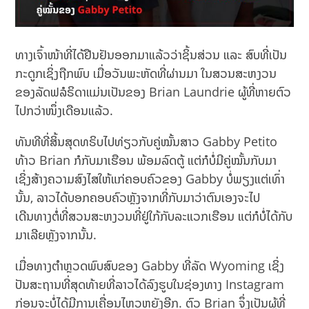
ທາງເຈົ້າໜ້າທີ່ໄດ້ຢືນຢັນອອກມາແລ້ວວ່າຊິ້ນສ່ວນ ແລະ ສົບທີ່ເປັນ
ກະດູກເຊິ່ງຖືກພົບ ເມື່ອວັນພະຫັດທີ່ຜ່ານມາ ໃນສວນສະຫງວນ
ຂອງລັດຟລໍຣິດາແມ່ນເປັນຂອງ Brian Laundrie ຜູ້ທີ່ຫາຍຕົວ
ໄປກວ່າໜຶ່ງເດືອນແລ້ວ.
ທັນທີທີ່ສິ້ນສຸດທຣິບໄປທ່ຽວກັບຄູ່ໝັ້ນສາວ Gabby Petito
ທ້າວ Brian ກໍກັບມາເຮືອນ ພ້ອມລົດຕູ້ ແຕ່ກໍບໍ່ມີຄູ່ໝັ້ນກັບມາ
ເຊິ່ງສ້າງຄວາມສົງໄສໃຫ້ແກ່ຄອບຄົວຂອງ Gabby ບໍ່ພຽງແຕ່ເທົ່າ
ນັ້ນ, ລາວໄດ້ບອກຄອບຄົວຫຼັງຈາກທີ່ກັບມາວ່າຕົນເອງຈະໄປ
ເດີນທາງຕໍ່ທີ່ສວນສະຫງວນທີ່ຢູ່ໃກ້ກັບລະແວກເຮືອນ ແຕ່ກໍບໍ່ໄດ້ກັບ
ມາເລີຍຫຼັງຈາກນັ້ນ.
ເມື່ອທາງຕຳຫຼວດພົບສົບຂອງ Gabby ທີ່ລັດ Wyoming ເຊິ່ງ
ປັນສະຖານທີ່ສຸດທ້າຍທີ່ລາວໄດ້ລົງຮູບໃນຊ່ອງທາງ Instagram
ກ່ອນຈະບໍ່ໄດ້ມີການເຄື່ອນໄຫວຫຍັງອີກ. ຕົວ Brian ຈຶ່ງເປັນຜູ້ທີ່