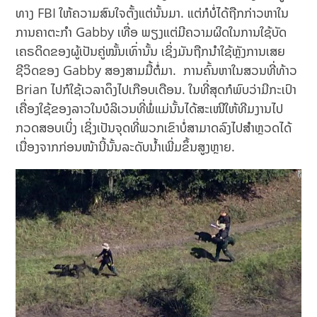
ທາງ FBI ໃຫ້ຄວາມສົນໃຈຕັ້ງແຕ່ນັ້ນມາ. ແຕ່ກໍບໍ່ໄດ້ຖືກກ່າວຫາໃນ
ການຄາຕະກຳ Gabby ເທື່ອ ພຽງແຕ່ມີຄວາມຜິດໃນການໃຊ້ບັດ
ເຄຣດິດຂອງຜູ້ເປັນຄູ່ໝັ້ນເທົ່ານັ້ນ ເຊິ່ງມັນຖືກນຳໃຊ້ຫຼັງການເສຍ
ຊີວິດຂອງ Gabby ສອງສາມມື້ຕໍ່ມາ. ການຄົ້ນຫາໃນສວນທີ່ທ້າວ
Brian ໄປກໍໃຊ້ເວລາດຶງໄປເກືອບເດືອນ. ໃນທີ່ສຸດກໍພົບວ່າມີກະເປົາ
ເຄື່ອງໃຊ້ຂອງລາວໃນບໍລິເວນທີ່ພໍ່ແມ່ນັ້ນໄດ້ສະເໜີໃຫ້ທີມງານໄປ
ກວດສອບເບິ່ງ ເຊິ່ງເປັນຈຸດທີ່ພວກເຂົາບໍ່ສາມາດລົງໄປສຳຫຼວດໄດ້
ເນື່ອງຈາກກ່ອນໜ້ານີ້ນັ້ນລະດັບນ້ຳເພີ່ມຂຶ້ນສູງຫຼາຍ.