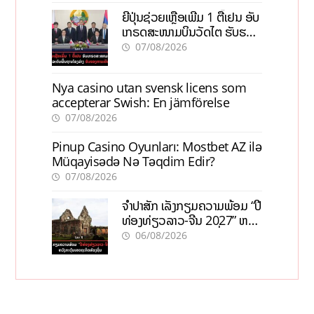
ຍີ່ປຸ່ນຊ່ວຍເຫຼືອເພີ່ມ 1 ຕື້ເຢນ ອັບ
ເກຣດສະໜາມບິນວັດໄຕ ຮັບຮອງ
ການເຕີບໂຕ
07/08/2026
Nya casino utan svensk licens som
accepterar Swish: En jämförelse
07/08/2026
Pinup Casino Oyunları: Mostbet AZ ilə
Müqayisədə Nə Təqdim Edir?
07/08/2026
ຈຳປາສັກ ເລັ່ງກຽມຄວາມພ້ອມ “ປີ
ທ່ອງທ່ຽວລາວ-ຈີນ 2027” ຫວັງ
ກະຕຸ້ນເສດຖະກິດທ້ອງຖິ່ນ
06/08/2026