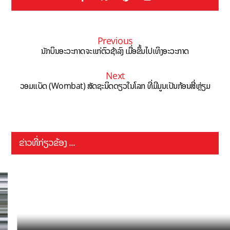
Previous
ນັກບິນອະວະກາດຈະແກ່ຕົວຊ້າລົງ ເມື່ອຂຶ້ນໄປເທິງອະວະກາດ
Next
ວອມແບັດ (Wombat) ສັດຊະນິດດຽວໃນໂລກ ທີ່ມີມູນເປັນກ້ອນສີ່ຫຼ່ຽມ
ຂ່າວທີ່ກ່ຽວຂ້ອງ ...