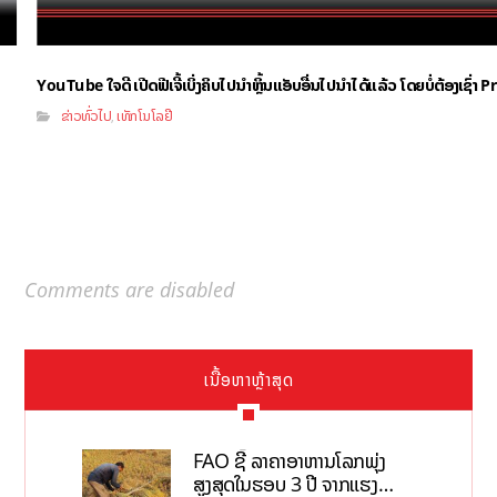
YouTube ໃຈດີ ເປີດຟີເຈີ້ເບິ່ງຄິບໄປນຳຫຼິ້ນແອັບອື່ນໄປນຳໄດ້ແລ້ວ ໂດຍບໍ່ຕ້ອງເຊົ່
ຂ່າວທົ່ວໄປ
ເທັກໂນໂລຢີ
,
Comments are disabled
ເນື້ອຫາຫຼ້າສຸດ
FAO ຊີ້ ລາຄາອາຫານໂລກພຸ່ງ
ສູງສຸດໃນຮອບ 3 ປີ ຈາກແຮງ