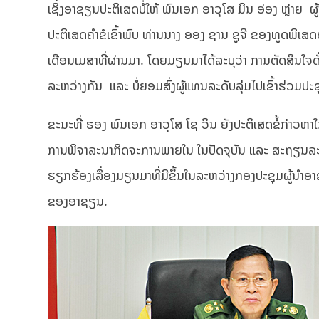
ເຊິ່ງອາຊຽນປະຕິເສດບໍ່ໃຫ້ ພົນເອກ ອາວຸໂສ ມິນ ອ່ອງ ຫຼ່າ
ປະຕິເສດຄຳຂໍເຂົ້າພົບ ທ່ານນາງ ອອງ ຊານ ຊູຈີ ຂອງທູດພິເສດອາ
ເດືອນເມສາທີ່ຜ່ານມາ. ໂດຍມຽນມາໄດ້ລະບຸວ່າ ການຕັດສິນໃຈ
ລະຫວ່າງກັນ ແລະ ບໍ່ຍອມສົ່ງຜູ້ແທນລະດັບລຸ່ມໄປເຂົ້າຮ່ວມປະຊ
ຂະນະທີ່ ຮອງ ພົນເອກ ອາວຸໂສ ໂຊ ວິນ ຍັງປະຕິເສດຂໍ້ກ່າວຫາໃນກ
ການພິຈາລະນາກິດຈະການພາຍໃນ ໃນປັດຈຸບັນ ແລະ ສະຖຽນລະພາ
ຮຽກຮ້ອງເລື່ອງມຽນມາທີ່ມີຂຶ້ນໃນລະຫວ່າງກອງປະຊຸມຜູ້ນຳອ
ຂອງອາຊຽນ.