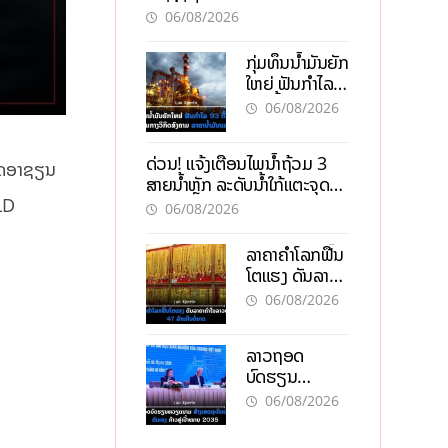
официальном сайте с
06/08/2026
актуальной
информацией
ກຸ່ມທຶນນ້ຳມັນຍັກ
ໃຫຍ່ ຟັນກຳໄລ
93 ຕື້ໂດລາ
06/08/2026
ທ່າມກາງວິກິດ
ສົງຄາມ ລາຄາ
ດ່ວນ! ແຈ້ງເຕືອນໄພນໍ້າຖ້ວມ 3
ນໍ້າມັນແພງ
ເສດອາຊຽນ
ສາຍນໍ້າຫຼັກ ລະດັບນໍ້າໃກ້ແຕະຈຸດ
ອັນຕະລາຍ
NLD
06/08/2026
ລາຄາຄຳໂລກຟື້ນ
ໂຕແຮງ ດັນລາຄາ
ຄຳໃນລາວທະລຸ
06/08/2026
47 ລ້ານກີບຕໍ່
ບາດ
ລາວຖອດ
ບົດຮຽນ
ຫວຽດນາມ ສ້າງ
06/08/2026
ເສດຖະກິດເປັນ
ເຈົ້າຕົນເອງ ກ້າວສູ່