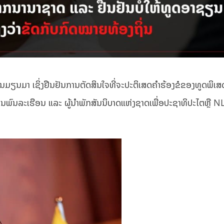
ມຽນມາ ເຊິ່ງຢືນຢັນການຕັດສິນໃຈທີ່ຈະປະຕິເສດຄຳຮ້ອງຂໍຂອງທູດພິ
ະບານພົນລະເຮືອນ ແລະ ຜູ້ນຳພັກສັນນິບາດແຫ່ງຊາດເພື່ອປະຊາທິປະໄຕຫຼື 