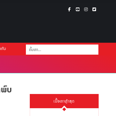
ວກັບ
າພົບ
ເນື້ອຫາຫຼ້າສຸດ