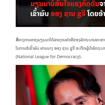
ສື່ທາງການຂອງມຽນມາໄດ້ລາຍງານທ່າທີຂອງລັດຖະບານທະຫານ
ໃນການຂໍເຂົ້າພົບ ທ່ານນາງ ອອງ ຊານ ຊູຈີ ອະດີດຜູ້ນຳລັດຖ
(National League for Democracy).