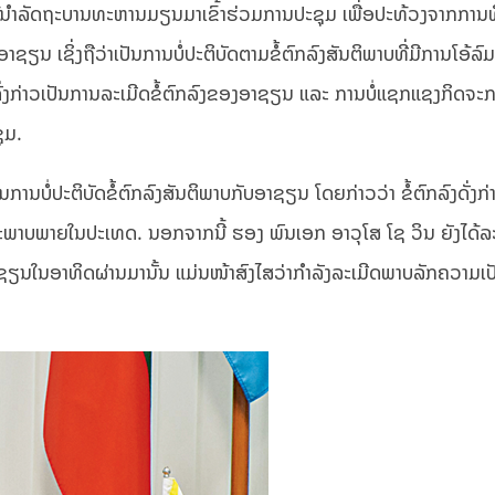
ຍ ຜູ້ນຳລັດຖະບານທະຫານມຽນມາເຂົ້າຮ່ວມການປະຊຸມ ເພື່ອປະທ້ວງຈາກການ
ຊຽນ ເຊິ່ງຖືວ່າເປັນການບໍ່ປະຕິບັດຕາມຂໍ້ຕົກລົງສັນຕິພາບທີ່ມີການໂອ້ລົ
ດັ່ງກ່າວເປັນການລະເມີດຂໍ້ຕົກລົງຂອງອາຊຽນ ແລະ ການບໍ່ແຊກແຊງກິດຈ
ຸມ.
ານບໍ່ປະຕິບັດຂໍ້ຕົກລົງສັນຕິພາບກັບອາຊຽນ ໂດຍກ່າວວ່າ ຂໍ້ຕົກລົງດັ່ງກ່າວ
ບພາຍໃນປະເທດ. ນອກຈາກນີ້ ຮອງ ພົນເອກ ອາວຸໂສ ໂຊ ວິນ ຍັງໄດ້ລະບ
າຊຽນໃນອາທິດຜ່ານມານັ້ນ ແມ່ນໜ້າສົງໄສວ່າກຳລັງລະເມີດພາບລັກຄວາມເປ