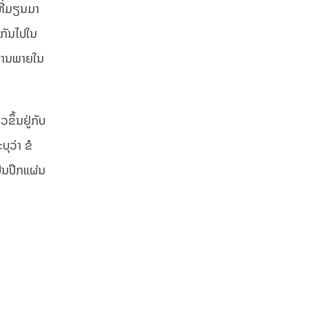
ທີ່ມຽນມາ
ມກັນໄປໃນ
ະການພາຍໃນ
ຂຶ້ນຢູ່ກັບ
ຸວ່າ ຂໍ
ັນປຶກແຜ່ນ