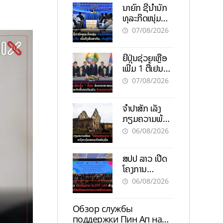
ນາຍົກ ຊີ້ນຳນັກ
ທຸລະກິດໜຸ່ມ
ຕ້ອງນຳໜ້າແກ້
07/08/2026
ວິກິດເສດຖະກິດ
ເນັ້ນດຶງທຶນ
ຍີ່ປຸ່ນຊ່ວຍເຫຼືອ
ສາກົນ, ຫັນສູ່ດິຈິ
ເພີ່ມ 1 ຕື້ເຢນ
ຕອນ
ອັບເກຣດ
07/08/2026
ສະໜາມບິນວັດ
ໄຕ ຮັບຮອງການ
ຈຳປາສັກ ເລັ່ງ
ເຕີບໂຕ
ກຽມຄວາມພ້ອມ
“ປີທ່ອງທ່ຽວ
06/08/2026
ລາວ-ຈີນ 2027”
ຫວັງກະຕຸ້ນ
ສປປ ລາວ ເປີດ
ເສດຖະກິດ
ໂຄງການ
ທ້ອງຖິ່ນ
ALERT-LAO
06/08/2026
ສ້າງຕາໜ່າງ
ເຕືອນໄພພະຍາດ
Обзор службы
ລະບາດທົ່ວ
поддержки Пин Ап на
ປະເທດ