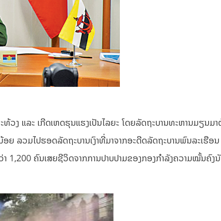
ປະທ້ວງ ແລະ ເກີດເຫດຮຸນແຮງເປັນໄລຍະ ໂດຍລັດຖະບານທະຫານມຽນມາຕ
ນນ້ອຍ ລວມໄປຮອດລັດຖະບານເງົາທີ່ມາຈາກອະດີດລັດຖະບານພົນລະເຮືອນ ເ
່າ 1,200 ຄົນເສຍຊີວິດຈາກການປາບປາມຂອງກອງກຳລັງຄວາມໝັ້ນຄົງນັບ