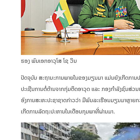
ຮອງ ພົນເອກອາວຸໂສ ໂຊ ວິນ
ປັດຈຸບັນ ສະຖານະການພາຍໃນຂອງມຽນມາ ແມ່ນຍັງເກີດການ
ປະເຊີນການຕໍ່ຕ້ານຈາກກຸ່ມຕິດອາວຸດ ແລະ ກອງກຳລັງຊົນສ່ວ
ອົງການສະຫະປະຊາຊາດກ່າວວ່າ ມີພົນລະເຮືອນມຽນມາຫຼາຍກວ
ເກີດການລັດຖະປະຫານໃນເດືອນກຸມພາທີ່ຜ່ານມາ.