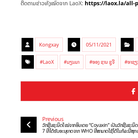
ຕິດຕາມຂ່າວທັງໝົດຈາກ LaoX:
https://laox.la/all-
Kongxay
05/11/2021
#LaoX
#ມຽນມາ
#ອອງ ຊານ ຊູຈີ
#ອາຊຽ
Previous
ວັກຊີນຊະນິດໃໝ່ຈາກອິນເດຍ “Covaxin” ເປັນວັກຊີນຊະນິດ
7 ທີ່ໄດ້ຮັບອະນຸຍາດຈາກ WHO ທີ່ສາມາດໃຊ້ໄດ້ໃນກໍລະນີສຸກເ