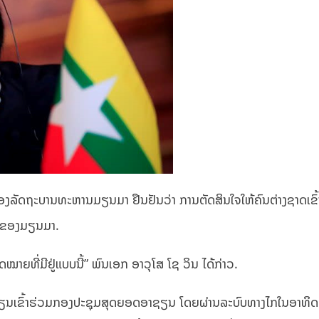
ອງລັດຖະບານທະຫານມຽນມາ ຢືນຢັນວ່າ ການຕັດສິນໃຈໃຫ້ຄົນຕ່າງຊາດເຂົ້
ິ່ນຂອງມຽນມາ.
ດໝາຍທີ່ມີຢູ່ແບບນີ້” ພົນເອກ ອາວຸໂສ ໂຊ ວິນ ໄດ້ກ່າວ.
າຊຽນເຂົ້າຮ່ວມກອງປະຊຸມສຸດຍອດອາຊຽນ ໂດຍຜ່ານລະບົບທາງໄກໃນອາທິດທ