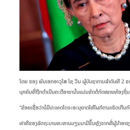
ໂດຍ ຮອງ ພົນເອກອາວຸໂສ ໂຊ ວິນ ຜູ້ບັນຊາການລຳດັບທີ 2 ຂ
ບຸກຄົນທີ່ຖືກດຳເນີນຄະດີອາຍານັ້ນແມ່ນຂັດຕໍ່ກົດໝາຍທ້ອງຖ
“ຂ້ອຍເຊື່ອວ່າບໍ່ມີປະເທດໃດຈະອະນຸຍາດໃຫ້ໃຜກໍຕາມເຮັດເກີນກົ
ທ່າທີຂອງລັດຖະບານທະຫານມຽນມາມີຂຶ້ນຫຼັງຈາກທີ່ຜູ້ນຳອ