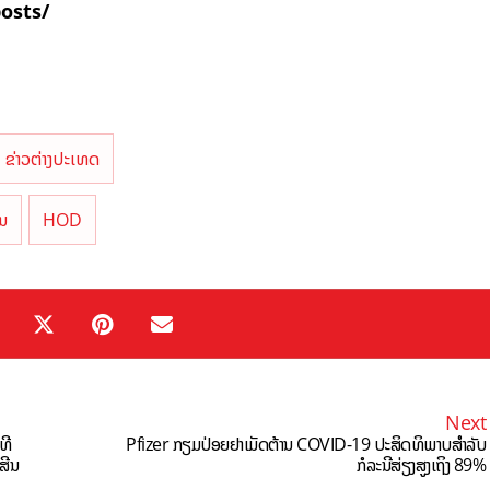
posts/
ຂ່າວຕ່າງປະເທດ
ນ
HOD
Next
ທີ
Pfizer ກຽມປ່ອຍຢາເມັດຕ້ານ COVID-19 ປະສິດທິພາບສຳລັບ
ສີນ
ກໍລະນີສ່ຽງສູງເຖິງ 89%