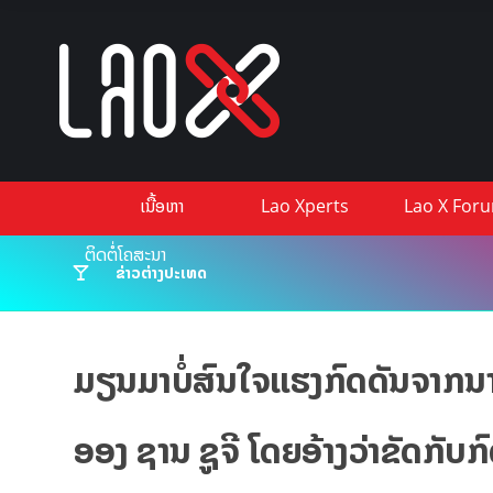
ເນື້ອຫາ
Lao Xperts
Lao X For
ຕິດຕໍ່ໂຄສະນາ
ຂ່າວຕ່າງປະເທດ
ມຽນມາບໍ່ສົນໃຈແຮງກົດດັນຈາກນານ
ອອງ ຊານ ຊູຈີ ໂດຍອ້າງວ່າຂັດກັບ