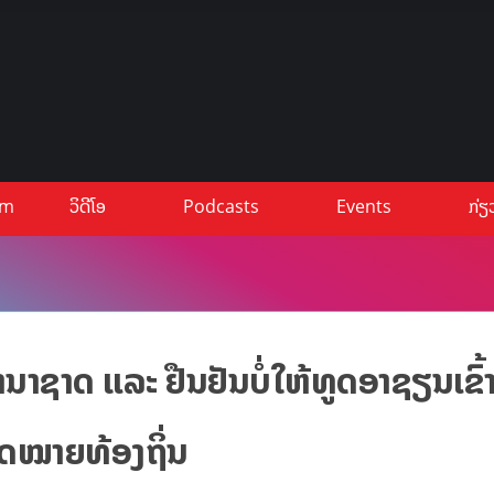
um
ວິດີໂອ
Podcasts
Events
ກ່ຽ
າຊາດ ແລະ ຢືນຢັນບໍ່ໃຫ້ທູດອາຊຽນເຂົ້
ກົດໝາຍທ້ອງຖິ່ນ