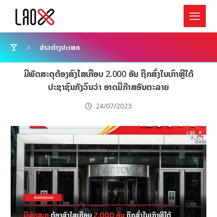
ຂ່າວຕ່າງປະເທດ
ມີພັດສະດຸຕ້ອງສົງໄສເກືອບ 2.000 ອັນ ຖືກສົ່ງໃນເກົາຫຼີໃຕ້
ປະຊາຊົນກັງວົນວ່າ ອາດມີກ໊າສອັນຕະລາຍ
24/07/2023