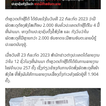
ຕຳຫຼວດເກົາຫຼີໃຕ້ ໄດ້ຮັບແຈ້ງໃນວັນທີ 22 ກໍລະກົດ 2023 ວ່າມີ
ພັດສະດຸຕ້ອງສົງໄສເກືອບ 2.000 ອັນທົ່ວປະເທດເກົາຫຼີໃຕ້ໃນ 4 ມື້
ທີ່ຜ່ານມາ. ທາງດ້ານປະຊາຊົນຕັ້ງຂໍ້ສົງໄສ ແລະ ກັງວົນວ່າໃນ
ພັດສະດຸທີ່ມີຫຼາຍກວ່າ 2.000 ອັນອາດຈະມີສານອັນຕະລາຍບໍ່ຮູ້
ປະເພດບັນຈຸຢູ່.
ເມື່ອວັນທີ 23​ ກໍລະກົດ 2023 ສຳນັກຂ່າວຕ່າງປະເທດໄດ້ລາຍງານ
ວ່າໃນ 12​ ຊົ່ວໂມງທີ່ຜ່ານມາ ຕຳຫຼວດເກົາຫຼີໃຕ້ໄດ້ຮັບການລາຍງານ
ໃໝ່ຈຳນວນ 257 ຄັ້ງ ເຊິ່ງກ່ຽວຂ້ອງກັບການຈັດສົ່ງພັດສະດຸທີ່ໜ້າ
ສົງໄສ ທີ່ສົ່ງຜົນໃຫ້ການລາຍງານເລື່ອງດັ່ງກ່າວທັງໝົດຢູ່ທີ່ 1.904
ຄັ້ງ.