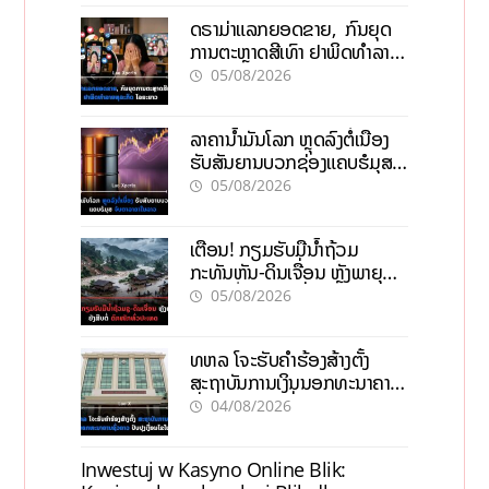
ດຣາມ່າແລກຍອດຂາຍ, ກົນຍຸດ
ການຕະຫຼາດສີເທົາ ຢາພິດທຳລາຍ
ທຸລະກິດ ໄລຍະຍາວ
05/08/2026
ລາຄານ້ຳມັນໂລກ ຫຼຸດລົງຕໍ່ເນື່ອງ
ຮັບສັນຍານບວກຊ່ອງແຄບຮໍມຸສ
ຈັບຕາລາຄາໃນລາວ
05/08/2026
ເຕືອນ! ກຽມຮັບມືນໍ້າຖ້ວມ
ກະທັນຫັນ-ດິນເຈື່ອນ ຫຼັງພາຍຸຝົນ
ຍັງສືບຕໍ່ຕົກໜັກທົ່ວປະເທດ
05/08/2026
ທຫລ ໂຈະຮັບຄຳຮ້ອງສ້າງຕັ້ງ
ສະຖາບັນການເງິນນອກທະນາຄານ
ຊົ່ວຄາວ ປັບປຸງເງື່ອນໄຂໃໝ່
04/08/2026
Inwestuj w Kasyno Online Blik: