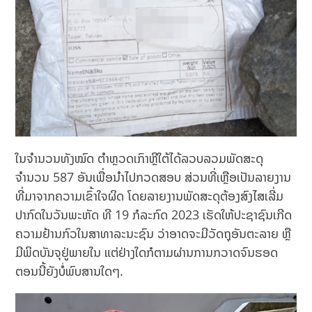
ໃນຈຳນວນທັງໝົດ ຕຳຫຼວດເກົາຫຼີໃຕ້ໄດ້ລວບລວມພັດສະດຸ
ຈຳນວນ 587 ອັນເພື່ອນຳໄປກວດສອບ ສ່ວນທີ່ເຫຼືອເປັນລາຍງານ
ທີ່ມາຈາກຄວາມເຂົ້າໃຈຜິດ ໂດຍລາຍງານພັດສະດຸຕ້ອງສົງໄສເລີ່ມ
ປາກົດໃນວັນພະຫັດ ທີ 19 ກໍລະກົດ 2023 ເຮັດໃຫ້ປະຊາຊົນເກີດ
ຄວາມຢ້ານກົວໃນສາທາລະນະຊົນ ວ່າອາດຈະມີວັດຖຸອັນຕະລາຍ ຫຼື
ມີພິດບັນຈຸຢູ່ພາຍໃນ ແຕ່ຢ່າງໃດກໍຕາມຜ່ານການກວາດຈົນຮອດ
ຕອນນີ້ຍັງບໍ່ພົບສານໃດໆ.