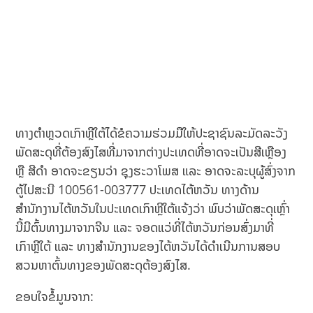
ທາງຕຳຫຼວດເກົາຫຼີໃຕ້ໄດ້ຂໍຄວາມຮ່ວມມືໃຫ້ປະຊາຊົນລະມັດລະວັງ
ພັດສະດຸທີ່ຕ້ອງສົງໄສທີ່ມາຈາກຕ່າງປະເທດທີ່ອາດຈະເປັນສີເຫຼືອງ
ຫຼື ສີດຳ ອາດຈະຂຽນວ່າ ຊຸງຮະວາໂພສ ແລະ ອາດຈະລະບຸຜູ້ສົ່ງຈາກ
ຕູ້ໄປສະນີ 100561-003777 ປະເທດໄຕ້ຫວັນ ທາງດ້ານ
ສຳນັກງານໄຕ້ຫວັນໃນປະເທດເກົາຫຼີໃຕ້ແຈ້ງວ່າ ພົບວ່າພັດສະດຸເຫຼົ່າ
ນີ້ມີຕົ້ນທາງມາຈາກຈີນ ແລະ ຈອດແວ່ທີ່ໄຕ້ຫວັນກ່ອນສົ່ງມາທີ່
ເກົາຫຼີໃຕ້ ແລະ ທາງສຳນັກງານຂອງໄຕ້ຫວັນໄດ້ດຳເນີນການສອບ
ສວນຫາຕົ້ນທາງຂອງພັດສະດຸຕ້ອງສົງໄສ.
ຂອບໃຈຂໍ້ມູນຈາກ: