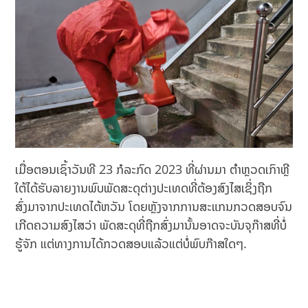
ເມື່ອຕອນເຊົ້າວັນທີ 23 ກໍລະກົດ 2023 ທີ່ຜ່ານມາ ຕຳຫຼວດເກົາຫຼີ
ໃຕ້ໄດ້ຮັບລາຍງານພົບພັດສະດຸຕ່າງປະເທດທີ່ຕ້ອງສົງໄສເຊິ່ງຖືກ
ສົ່ງມາຈາກປະເທດໄຕ້ຫວັນ ໂດຍຫຼັງຈາກການສະແກນກວດສອບຈົນ
ເກີດຄວາມສົງໄສວ່າ ພັດສະດຸທີ່ຖືກສົ່ງມານັ້ນອາດຈະບັນຈຸກ໊າສທີ່ບໍ່
ຮູ້ຈັກ ແຕ່ທາງການໄດ້ກວດສອບແລ້ວແຕ່ບໍ່ພົບກ໊າສໃດໆ.