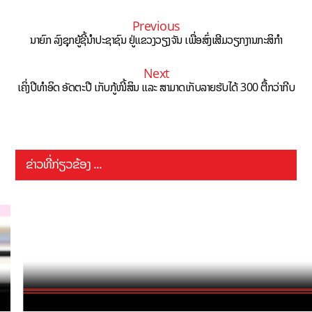
Previous
ນາຍົກ ລົງຊຸກຍູ້ຊີ້ນຳປະຊາຊົນ ຢູ່ແຂວງວຽງຈັນ ເພື່ອສົ່ງເສີມວຽກງານກະສິກຳ
Next
ເຄິ່ງປີທຳອິດ ອັດຕະປື ເກັບກູ້ໜີ້ສິນ ແລະ ສາມາດເກັບລາຍຮັບໄດ້ 300 ຕື້ກວ່າກີບ
ຂ່າວທີ່ກ່ຽວຂ້ອງ ...