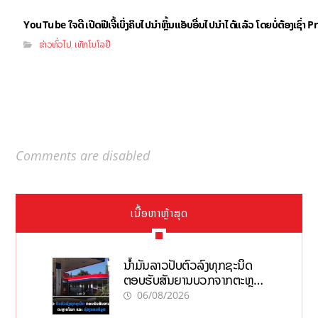
YouTube ໃຈດີ ເປີດຟີເຈີ້ເບິ່ງຄິບໄປນຳຫຼິ້ນແອັບອື່ນໄປນຳໄດ້ແລ້ວ ໂດຍບໍ່ຕ້ອງເຊົ່
ຂ່າວທົ່ວໄປ
ເທັກໂນໂລຢີ
,
Comments are disabled
ເນື້ອຫາຫຼ້າສຸດ
ນໍ້າມັນລາວປັບຕົວລົງທຸກຊະນິດ
ຕອບຮັບສັນຍານບວກຈາກຕະຫຼາດ
ໂລກ ແລະ ຊ່ອງແຄບຮໍມູສ
06/08/2026