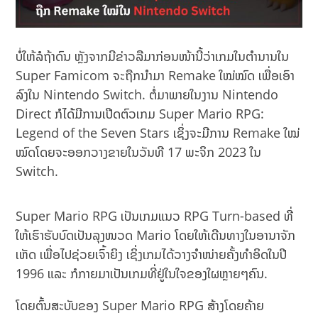
ບໍ່ໃຫ້ລໍຖ້າດົນ ຫຼັງຈາກມີຂ່າວລືມາກ່ອນໜ້ານີ້ວ່າເກມໃນຕຳນານໃນ
Super Famicom ຈະຖືກນຳມາ Remake ໃໝ່ໝົດ ເພື່ອເອົາ
ລົງໃນ Nintendo Switch. ຕໍ່ມາພາຍໃນງານ Nintendo
Direct ກໍໄດ້ມີການເປີດຕົວເກມ Super Mario RPG:
Legend of the Seven Stars ເຊິ່ງຈະມີການ Remake ໃໝ່
ໝົດໂດຍຈະອອກວາງຂາຍໃນວັນທີ 17 ພະຈິກ 2023 ໃນ
Switch.
Super Mario RPG ເປັນເກມແນວ RPG Turn-based ທີ່
ໃຫ້ເຮົາຮັບບົດເປັນລຸງໜວດ Mario ໂດຍໃຫ້ເດີນທາງໃນອານາຈັກ
ເຫັດ ເພື່ອໄປຊ່ວຍເຈົ້າຍິງ ເຊິ່ງເກມໄດ້ວາງຈຳໜ່າຍຄັ້ງທຳອິດໃນປີ
1996 ແລະ ກໍກາຍມາເປັນເກມທີ່ຢູ່ໃນໃຈຂອງໃຜຫຼາຍໆຄົນ.
ໂດຍຕົ້ນສະບັບຂອງ Super Mario RPG ສ້າງໂດຍຄ້າຍ