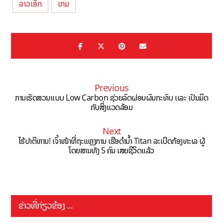
ລາວເອັກ
ເກມ
Previous
ການເຮັດສວນເເບບ Low Carbon ຊ່ວຍລົດຜ່ອນຜົນກະທົບ ເເລະ ເປັນມິດ
ກັບສິ່ງເເວດລ້ອມ
Next
ໄຮ້ປາຕິຫານ! ເຈົ້າໜ້າທີ່ຖະແຫຼງການ ເຮືອດຳນໍ້າ Titan ລະເບີດກ້ອງທະເລ ຜູ້
ໂດຍສານທັງ 5 ຄົນ ເສຍຊີວິດແລ້ວ
ຂ່າວທີ່ກ່ຽວຂ້ອງ ...