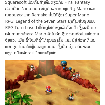
Squaresoft ເປັນທີມສ້າງທີມດຽວກັບ Final Fantasy
ຮ່ວມມືກັບ Nintendo ສ້າງຕົວລະຄອນຫຼັກຢ່າງ Mario ແລະ
ໃນສ່ວນຂອງພາກ Remake ນັ້ນໃຊ້ຊື່ວ່າ Super Mario
RPG: Legend of the Seven Stars ຍັງຄົງມາໃນຮູບແບບ
RPG Turn-based ທີ່ຕ້ອງໃສ່ຄຳສັ່ງແລ້ວໂຈມຕີ ເຊິ່ງຈະມີການ
ເສີມການກະທຳຂອງ Mario ລົງໄປອີກເຊັ່ນ: ການກົດປຸ່ມເພື່ອຕາມ
ຈັງຫວະ ເພື່ອເຂົ້າໂຈມຕີຊ້ຳໃຫ້ຮຸນແຮງຂຶ້ນ ແລະ ຍັງໃສ່ສາກທີ່ເປັນ
ແອັກຊັນເຂົ້າມາໃຫ້ຫຼິ້ນຕະຫຼອດເກມ ເຊິ່ງມີມາຕັ້ງແຕ່ຕົ້ນສະບັບ
ພຽງມາປັບໃສ່ກຣາຟຟິກໃໝ່ທັງໝົດ.