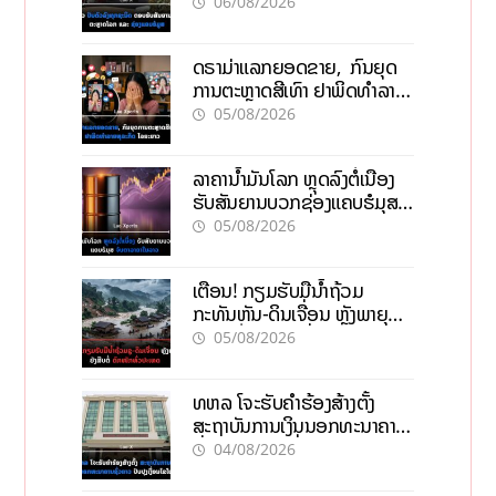
ໂລກ ແລະ ຊ່ອງແຄບຮໍມູສ
06/08/2026
ດຣາມ່າແລກຍອດຂາຍ, ກົນຍຸດ
ການຕະຫຼາດສີເທົາ ຢາພິດທຳລາຍ
ທຸລະກິດ ໄລຍະຍາວ
05/08/2026
ລາຄານ້ຳມັນໂລກ ຫຼຸດລົງຕໍ່ເນື່ອງ
ຮັບສັນຍານບວກຊ່ອງແຄບຮໍມຸສ
ຈັບຕາລາຄາໃນລາວ
05/08/2026
ເຕືອນ! ກຽມຮັບມືນໍ້າຖ້ວມ
ກະທັນຫັນ-ດິນເຈື່ອນ ຫຼັງພາຍຸຝົນ
ຍັງສືບຕໍ່ຕົກໜັກທົ່ວປະເທດ
05/08/2026
ທຫລ ໂຈະຮັບຄຳຮ້ອງສ້າງຕັ້ງ
ສະຖາບັນການເງິນນອກທະນາຄານ
ຊົ່ວຄາວ ປັບປຸງເງື່ອນໄຂໃໝ່
04/08/2026