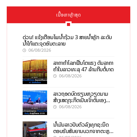
ເນື້ອຫາຫຼ້າສຸດ
ດ່ວນ! ແຈ້ງເຕືອນໄພນໍ້າຖ້ວມ 3 ສາຍນໍ້າຫຼັກ ລະດັບ
ນໍ້າໃກ້ແຕະຈຸດອັນຕະລາຍ
06/08/2026
ລາຄາຄຳໂລກຟື້ນໂຕແຮງ ດັນລາຄາ
ຄຳໃນລາວທະລຸ 47 ລ້ານກີບຕໍ່ບາດ
06/08/2026
ລາວຖອດບົດຮຽນຫວຽດນາມ
ສ້າງເສດຖະກິດເປັນເຈົ້າຕົນເອງ
ກ້າວສູ່ເປົ້າໝາຍ 2035
06/08/2026
ນໍ້າມັນລາວປັບຕົວລົງທຸກຊະນິດ
ຕອບຮັບສັນຍານບວກຈາກຕະຫຼາດ