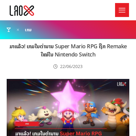
ເກມ
ມາແລ້ວ! ເກມໃນຕຳນານ Super Mario RPG ຖືກ Remake
ໃໝ່ໃນ Nintendo Switch
22/06/2023