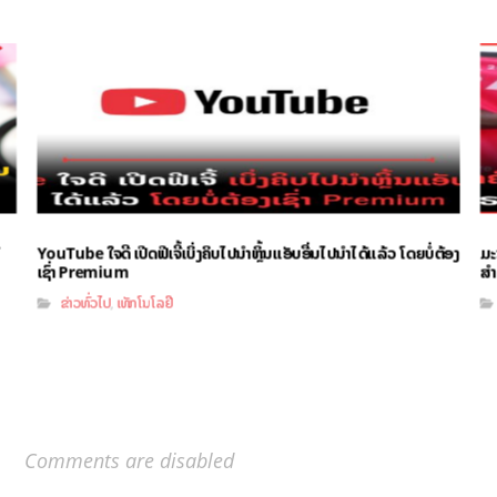
YouTube ໃຈດີ ເປີດຟີເຈີ້ເບິ່ງຄິບໄປນຳຫຼິ້ນແອັບອື່ນໄປນຳໄດ້ແລ້ວ ໂດຍບໍ່ຕ້ອງ
ມະ
ເຊົ່າ Premium
ສຳ
ຂ່າວທົ່ວໄປ
ເທັກໂນໂລຢີ
,
Comments are disabled