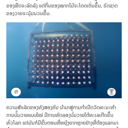
ຂອງພືດຈະລົດລົງ ແຕ່ກິ່ນຂອງໝາກໄມ້ຈະໂດດເດັ່ນຂຶ້ນ, ຣົດຊາດ
ຂອງວາຍຈະນຸ້ມນວນຂຶ້ນ.
ຄວາມສຳເລັດຂອງທັງສອງຄົນ ນຳມາສູ່ການກຳເນີດວັດທະນະທຳ
ການບົົ່ມວາຍແບບໃໝ່ ມີການທົດລອງບົ່ມວາຍໃຕ້ທະເລເກີດຂຶ້ນ
ທົ່ວໂລກ ແຕ່ມັນກໍມີຂັ້ນຕອນທີ່ຫຍຸ້ງຍາກຫຼາຍຢ່າງທີ່ຕ້ອງແລກມາ