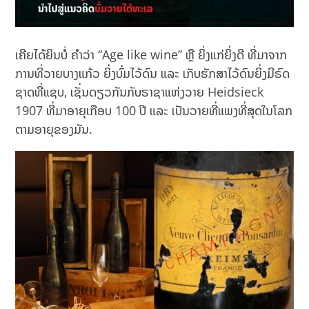
ເຄີຍໄດ້ຍິນບໍ່ ຄຳວ່າ “Age like wine” ຫຼື ຍິ່ງແກ່ຍິ່ງດີ ທີ່ມາຈາກ
ການທີ່ວາຍບາງແກ້ວ ຍິ່ງບົ່ມໄວ້ດົນ ແລະ ເກັບຮັກສາໄວ້ດົນຍິ່ງມີຣົດ
ຊາດທີ່ແຊບ, ເຊັ່ນດຽວກັນກັບຣາຊາແຫ່ງວາຍ Heidsieck
1907 ທີ່ມາອາຍຸເກືອບ 100 ປີ ແລະ ເປັນວາຍທີ່ແພງທີ່ສຸດໃນໂລກ
ຕາມອາຍຸຂອງມັນ.