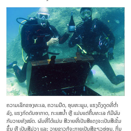
ຄວາມເລິກຂອງທະເລ, ຄວາມມືດ, ອຸນຫະພູມ, ແຮງດຶງດູດທີ່ຕ່ຳ
ລົງ, ແຮງກົດດັນອາກາດ, ກະແສນ້ຳ ຫຼື ແມ່ນແຕ່ຄື້ນທະເລ ກໍມີຜົນ
ກັບວາຍທັງໝົດ. ຜົນທີ່ໄດ້ແມ່ນ ສີວາຍທີ່ເປັນສີແດງຈະເປັນສີເຂັ້ມ
ຂຶ້ນ ຫຼື ເປັນສີມ່ວງ ແລະ ວາຍຂາວກໍຈະກາຍເປັນສີຂຽວອ່ອນ, ກິ່ນ