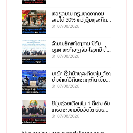
ຫວຽດນາມ ກຽມຫຼຸດອາກອນ
ລາຍໄດ້ 30% ຫວັງອູ້ມທຸລະກິດ
ຂະໜາດນ້ອຍ ແລະ ຈຸນລະ
07/08/2026
ວິສາຫະກິດ
ລົງນາມສຶກສາໂຄງການ ນິຄົມ
ອຸດສາຫະກຳວຽງຈັນ-ໄຊທານີ ຕັ້ງ
ເປົ້າດຶງທຶນ 150 ລ້ານໂດລາ, ສ້າງ
07/08/2026
ວຽກ 5.000 ຕຳແໜ່ງ
ນາຍົກ ຊີ້ນຳນັກທຸລະກິດໜຸ່ມ ຕ້ອງ
ນຳໜ້າແກ້ວິກິດເສດຖະກິດ ເນັ້ນດຶງ
ທຶນສາກົນ, ຫັນສູ່ດິຈິຕອນ
07/08/2026
ຍີ່ປຸ່ນຊ່ວຍເຫຼືອເພີ່ມ 1 ຕື້ເຢນ ອັບ
ເກຣດສະໜາມບິນວັດໄຕ ຮັບຮອງ
ການເຕີບໂຕ
07/08/2026