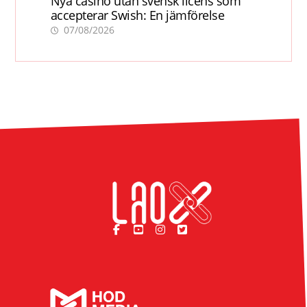
Nya casino utan svensk licens som
accepterar Swish: En jämförelse
07/08/2026