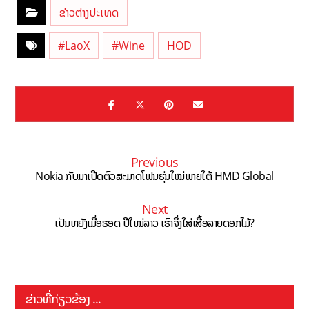
ຂ່າວຕ່າງປະເທດ
#LaoX
#Wine
HOD
Previous
Nokia ກັບມາເປີດຕົວສະມາດໂຟນຮຸ່ນໃໝ່ພາຍໃຕ້ HMD Global
Next
ເປັນຫຍັງເມື່ອຮອດ ປີໃໝ່ລາວ ເຮົາຈຶ່ງໃສ່ເສື້ອລາຍດອກໄມ້?
ຂ່າວທີ່ກ່ຽວຂ້ອງ ...