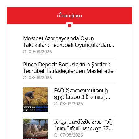
ເນື້ອຫາຫຼ້າສຸດ
Mostbet Azərbaycanda Oyun
Taktikaları: Təcrübəli Oyunçulardan
İpuçları
09/08/2026
Pinco Depozit Bonuslarının Şərtləri:
Təcrübəli İstifadəçilərdən Məsləhətlər
08/08/2026
FAO ຊີ້ ລາຄາອາຫານໂລກພຸ່ງ
ສູງສຸດໃນຮອບ 3 ປີ ຈາກແຮງ
ກົດດັນຂອງສົງຄາມ, El nino
08/08/2026
ນັກບູຮານຄະດີໄຂປິດສະໜາ “ທົ່ງ
ໄຫຫີນ” ຫຼັງພົບໂຄງກະດູກ 37
ຄົນໃນຫີນຍັກ
07/08/2026