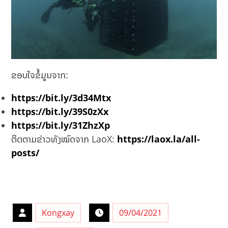
ຂອບໃຈຂໍ້ມູຸນຈາກ:
https://bit.ly/3d34Mtx
https://bit.ly/39S0zXx
https://bit.ly/31ZhzXp
ຕິດຕາມຂ່າວທັງໝົດຈາກ LaoX:
https://laox.la/all-
posts/
Kongxay
09/04/2021