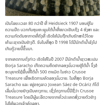
ເປັນໄລຍະເວລາ 80 ກວ່າປີ ທີ່ Heidsieck 1907 ນອນຢູ່ໃນ
ຄວາມມືດ ບວກກັບອຸນຫະພູມໃຕ້ນ້ຳທີ່ໜາວເຢັນເຖິງ 4 ອົງສາ ແລະ
ຄວາມກົດດັນອາກາດທີ່ຄົງທີ່ ເຮັດໃຫ້ມັນຖືກເກັບຮັກສາໄວ້ໂດຍ
ທຳມະຊາດເປັນຢ່າງດີ. ຈົນໃນທີ່ສຸດ ປີ 1998 ໄດ້ມີນັກດຳນ້ຳລົງໄປ
ເກັບກູ້ວາຍນີ້ຂຶ້ນມາ.
ຈາກເຫດການດັ່ງກ່າວ ເຮັດໃຫ້ໃນປີ 2007 ມີນັກດຳນ້ຳຊາວສະເປນ
Borja Saracho ເກີດຄວາມຄິດຢາກລອງບົ່ມວາຍຢູ່ໃຕ້ນ້ຳ ຈຶ່ງຂໍ
ອະນຸຍາດໃຊ້ພື້ນທີີ່ໃຕ້ນ້ຳ 500 ຕາແມັດ ໃນອ່າວ Crusoe
Treasure ເພື່ອເຮັດການທົດລອງບົ່ມວາຍ. ໃນທີ່ສຸດ Borja
Saracho ແລະ ໝູ່ຂອງລາວ Joxean Sáez de Ocáriz ກໍໄດ້
ເລີ່ມບົ່ມວາຍຢ່າງເປັນທາງການ, ເຊິ່ງໂຄງການນີ້ມີຊື່ວ່າ Crusoe
Treasure ໂດຍມີຜູ້ຜະລິດວາຍຈາກທົ່ວປະເທດສົ່ງວາຍຕົວຢ່າງ
ໄປໃຫ້ພວກເຂົາທົດລອງ.