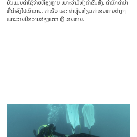
ນັ້ນແມ່ນຄ່າໃຊ້ຈ່າຍທີ່ສູງຫຼາຍ ເພາະວ່າມີທັງຄ່າຂົນສົ່ງ,​ ຄ່ານັກດຳນ້ຳ
ທີ່ດຳລົງໄປເອົາວາຍ, ຄ່າເຮືອ ແລະ ຄ່າຫຼຸ້ຍຫ້ຽນຄ່າເສຍຫາຍຕ່າງໆ
ເພາະວາຍມີຄວາມສ່ຽງແຕກ ຫຼື ເສຍຫາຍ.