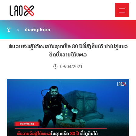
ຂ່າວຕ່າງປະເທດ
ພົບວາຍຈົມຢູ່ໃຕ້ທະເລໃນຊາກເຮືອ 80 ປີທີ່ຍັງກິນໄດ້ ນຳໄປສູ່ແນວ
ຄິດບົ່ມວາຍໃຕ້ທະເລ
09/04/2021