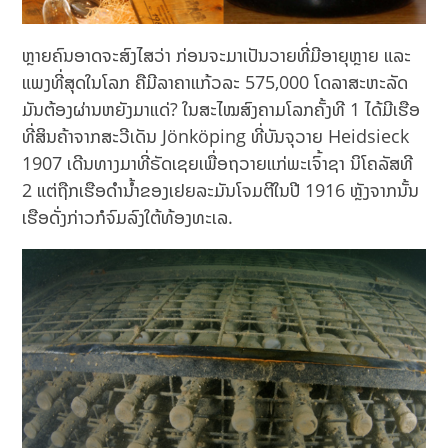
ຫຼາຍຄົນອາດຈະສົງໄສວ່າ ກ່ອນຈະມາເປັນວາຍທີ່ມີອາຍຸຫຼາຍ ແລະ
ແພງທີ່ສຸດໃນໂລກ ຄືມີລາຄາແກ້ວລະ 575,000 ໂດລາສະຫະລັດ
ມັນຕ້ອງຜ່ານຫຍັງມາແດ່? ໃນສະໄໝສົງຄາມໂລກຄັ້ງທີ 1 ໄດ້ມີເຮືອ
ທີ່ສິນຄ້າຈາກສະວີເດັນ Jönköping ທີ່ບັນຈຸວາຍ Heidsieck
1907 ເດີນທາງມາທີ່ຣັດເຊຍເພື່ອຖວາຍແກ່ພະເຈົ້າຊາ ນິໂຄລັສທີ
2 ແຕ່ຖືກເຮືອດຳນ້ຳຂອງເຢຍລະມັນໂຈມຕີໃນປີ 1916 ຫຼັງຈາກນັ້ນ
ເຮືອດັ່ງກ່າວກໍຈົມລົງໃຕ້ທ້ອງທະເລ.