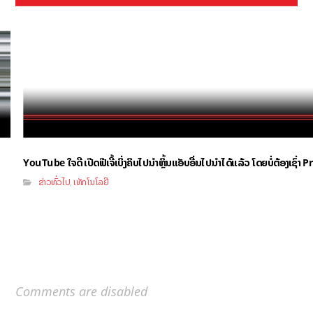
YouTube ໃຈດີ ເປີດຟີເຈີ້ເບິ່ງຄິບໄປນຳຫຼິ້ນແອັບອື່ນໄປນຳໄດ້ແລ້ວ ໂດຍບໍ່ຕ້ອງເຊົ່
ຂ່າວທົ່ວໄປ
ເທັກໂນໂລຢີ
,
Comments are disabled