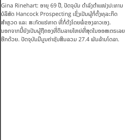
Gina Rinehart: ອາຍຸ 69 ປີ, ປັດຈຸບັນ ດຳລົງຕຳແໜ່ງປະທານ
ບໍລິສັດ Hancock Prospecting ເຊິ່ງເປັນຜູ້ກໍ່ຕັ້ງທຸລະກິດ
ສຳຫຼວດ ແລະ ສະກັດແຮ່ທາດ ທີ່ກໍ່ຕ້ງໂດຍພໍ່ຂອງລາວເອງ.
ນອກຈາກນີ້ຍັງເປັນຜູ້ຖືຄອງທີ່ດິນລາຍໃຫຍ່ທີ່ສຸດໃນອອສເຕຣເລຍ
ອີກດ້ວຍ. ປັດຈຸບັນມີມູນຄ່າຊັບສິນລວມ 27.4 ພັນລ້ານໂດລາ.