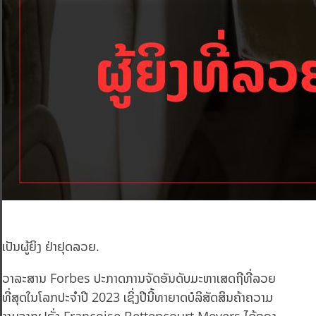
ເປັນຜູ້ຍິງ ຢ່າຢຸດລວຍ.
ວາລະສານ Forbes ປະກາດການຈັດອັນດັບມະຫາເສດຖີທີ່ລວຍ
ທີ່ສຸດໃນໂລກປະຈຳປີ 2023 ເຊິ່ງປີນີ້ທາຍາດບໍລິສັດສິນຄ້າຄວາມ
ງາມຈາກຝຣັ່ງ Françoise Bettencourt Meyers ໄດ້ຄອງ