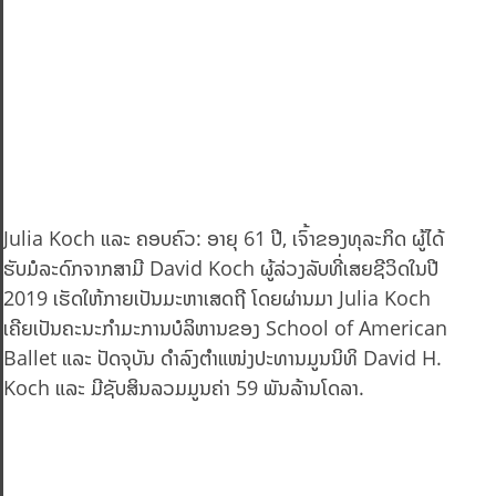
Julia Koch ແລະ ຄອບຄົວ: ອາຍຸ 61 ປີ, ເຈົ້າຂອງທຸລະກິດ ຜູ້ໄດ້
ຮັບມໍລະດົກຈາກສາມີ David Koch ຜູ້ລ່ວງລັບທີ່ເສຍຊີວິດໃນປີ
2019 ເຮັດໃຫ້ກາຍເປັນມະຫາເສດຖີ ໂດຍຜ່ານມາ Julia Koch
ເຄີຍເປັນຄະນະກຳມະການບໍລິຫານຂອງ School of American
Ballet ແລະ ປັດຈຸບັນ ດຳລົງຕຳແໜ່ງປະທານມູນນິທິ David H.
Koch ແລະ ມີຊັບສິນລວມມູນຄ່າ 59 ພັນລ້ານໂດລາ.