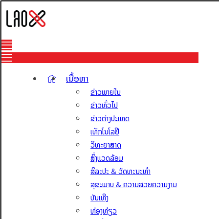
ເນື້ອຫາ
ຂ່າວພາຍໃນ
ຂ່າວທົ່ວໄປ
ຂ່າວຕ່າງປະເທດ
ເທັກໂນໂລຢີ
ວິທະຍາສາດ
ສິ່ງແວດລ້ອມ
ສິລະປະ & ວັດທະນະທຳ
ສຸຂະພາບ & ຄວາມສວຍຄວາມງາມ
ບັນເທີງ
ທ່ອງທ່ຽວ