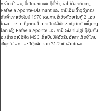
ສະວິດເຊີແລນ, ນີ້ເປັນມະຫາເສດຖີທີ່ສ້າງຕົວໄດ້ດ້ວຍຕົນເອງ,
Rafaela Aponte-Diamant ແລະ ສາມີເລີ່ມເຂົ້າສູ່ວົງການ
ຂົນສົ່ງທາງເຮືອໃນປີ 1970 ໂດຍການຊື້ເຮືອດ້ວຍເງິນກູ້ 2 ແສນ
ໂດລາ ແລະ ມາເຖິງຕອນນີ້ ກາຍເປັນບໍລິສັດຂົນສົ່ງອັນດັບໜຶ່ງຂອງ
ໂລກ ເຊິ່ງ Rafaela Aponte ແລະ ສາມີ Gianluigi ຖືຮຸ້ນຄົນ
ລະເຄິ່ງຂອງບໍລິສັດ MSC ເຊິ່ງເປັນບໍລິສັດຂົນສົ່ງທາງເຮືອທີ່ໃຫຍ່
ທີ່ສຸດໃນໂລກ ແລະມີຊັບສິນລວມ 31.2 ພັນລ້ານໂດລາ.