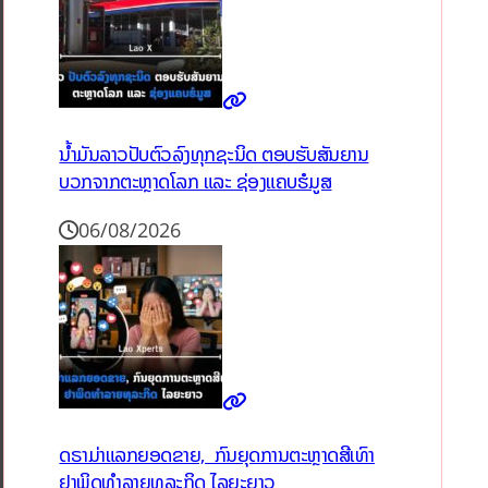
ນໍ້າມັນລາວປັບຕົວລົງທຸກຊະນິດ ຕອບຮັບສັນຍານ
ບວກຈາກຕະຫຼາດໂລກ ແລະ ຊ່ອງແຄບຮໍມູສ
06/08/2026
ດຣາມ່າແລກຍອດຂາຍ, ກົນຍຸດການຕະຫຼາດສີເທົາ
ຢາພິດທຳລາຍທຸລະກິດ ໄລຍະຍາວ