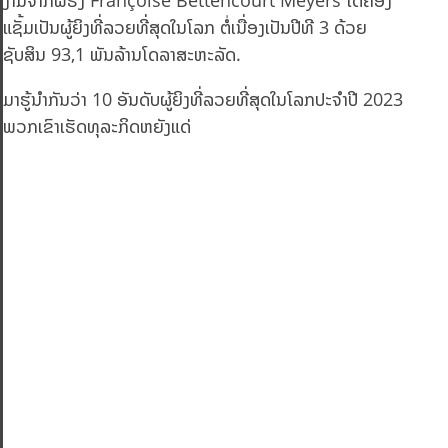
ແຊັ້ມເປັນຜູ້ຍິງທີ່ລວຍທີ່ສຸດໃນໂລກ ຕໍ່ເນື່ອງເປັນປີທີ 3 ດ້ວຍ
ຊັບສິນ 93,1 ພັນລ້ານໂດລາສະຫະລັດ.
ມາຮູ້ນຳກັນວ່າ 10 ອັນດັບຜູ້ຍິງທີ່ລວຍທີ່ສຸດໃນໂລກປະຈຳປີ 2023
ພວກເຂົາເຮັດທຸລະກິດຫຍັງແດ່