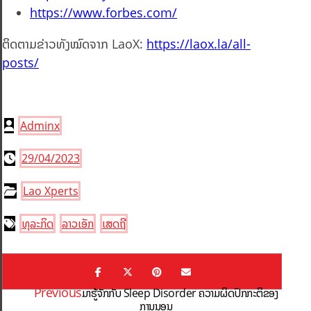
https://www.forbes.com/
ຕິດຕາມຂ່າວທັງໝົດຈາກ LaoX:
https://laox.la/all-
posts/
Adminx
29/04/2023
Lao Xperts
ທຸລະກິດ
ລາວເອັກ
ເສດຖີ
Previous
ມາຮູ້ຈັກກັບ Sleep Disorder ຄວາມຜິດປົກກະຕິຂອງ
ການນອນ