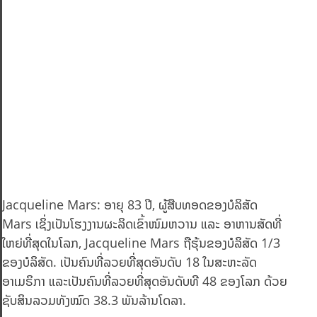
Jacqueline Mars: ອາຍຸ 83 ປີ, ຜູ້ສືບທອດຂອງບໍລິສັດ
Mars ເຊິ່ງເປັນໂຮງງານຜະລິດເຂົ້າໜົມຫວານ ແລະ ອາຫານສັດທີ່
ໃຫຍ່ທີ່ສຸດໃນໂລກ, Jacqueline Mars ຖືຮຸ້ນຂອງບໍລິສັດ 1/3
ຂອງບໍລິສັດ. ເປັນຄົນທີ່ລວຍທີ່ສຸດອັນດັບ 18 ໃນສະຫະລັດ
ອາເມຣິກາ ແລະເປັນຄົນທີ່ລວຍທີ່ສຸດອັນດັບທີ 48 ຂອງໂລກ ດ້ວຍ
ຊັບສິນລວມທັງໝົດ 38.3 ພັນລ້ານໂດລາ.