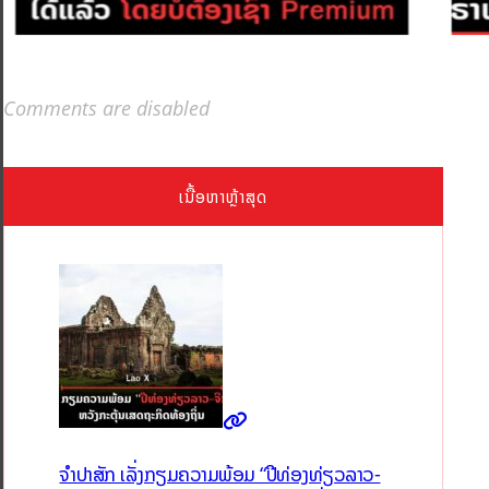
Comments are disabled
ເນື້ອຫາຫຼ້າສຸດ
ຈຳປາສັກ ເລັ່ງກຽມຄວາມພ້ອມ “ປີທ່ອງທ່ຽວລາວ-