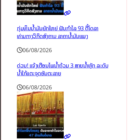
ກຸ່ມທຶນນ້ຳມັນຍັກໃຫຍ່ ຟັນກຳໄລ 93 ຕື້ໂດລາ
ທ່າມກາງວິກິດສົງຄາມ ລາຄານໍ້າມັນແພງ
06/08/2026
ດ່ວນ! ແຈ້ງເຕືອນໄພນໍ້າຖ້ວມ 3 ສາຍນໍ້າຫຼັກ ລະດັບ
ນໍ້າໃກ້ແຕະຈຸດອັນຕະລາຍ
06/08/2026