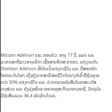
Miriam Adelson ແລະ ຄອບຄົວ: ອາຍຸ 77 ປີ, ແພດ ແລະ
ມະຫາເສດຖີຊາວອາເມຣິກາ ເຊື້ອສາຍອິດສະຣາເອວ, ແຕ່ງງານກັບ
Sheldon Adelson ທີ່ເປັນເຈົ້າຂອງກາຊິໂນ ແລະ ຣີສອດຍັກ
ໃຫຍ່ລະດັບໂລກ ເຊິ່ງຫຼັງຈາກສາມີເສຍຊີວິດໄປນາງກໍເຂົ້າຖືຮຸ້ນຫຼາຍ
ກວ່າ 50% ຂອງກາຊິໂນ ແລະ ປະກາດຂາຍຊັບສິນໃນລາສເວກັສ
ບາງສ່ວນ ແລະ ຍັງມຸ່ງໝັ້ນຂະຫຍາຍທຸສະກິດມາທາງອາຊີ, ປັດຈຸບັນ
ມີຊັບສິນລວມ 36.4 ພັນລ້ານໂດລາ.