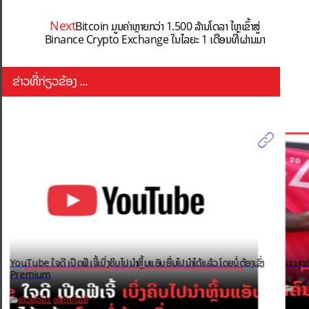
Next
Bitcoin ມູນຄ່າຫຼາຍກວ່າ 1.500 ລ້ານໂດລາ ໄຫຼເຂົ້າສູ່
Binance Crypto Exchange ໃນໄລຍະ 1 ເດືອນທີ່ຜ່ານມາ
ຂ່າວທີ່ກ່ຽວຂ້ອງ ...
YouTube ໃຈດີ ເປີດຟີເຈີ້ເບິ່ງຄິບໄປນຳຫຼິ້ນແອັບອື່ນໄປນຳໄດ້ແລ້ວ ໂດຍບໍ່ຕ້ອງເຊົ່າ
ມະນຸດຄ
Premium
ຂ່າວ
ຂ່າວທົ່ວໄປ
ເທັກໂນໂລຢີ
,