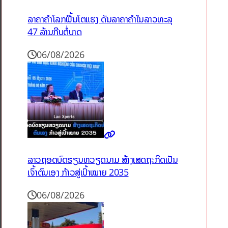
ລາຄາຄຳໂລກຟື້ນໂຕແຮງ ດັນລາຄາຄຳໃນລາວທະລຸ
47 ລ້ານກີບຕໍ່ບາດ
06/08/2026
ລາວຖອດບົດຮຽນຫວຽດນາມ ສ້າງເສດຖະກິດເປັນ
ເຈົ້າຕົນເອງ ກ້າວສູ່ເປົ້າໝາຍ 2035
06/08/2026