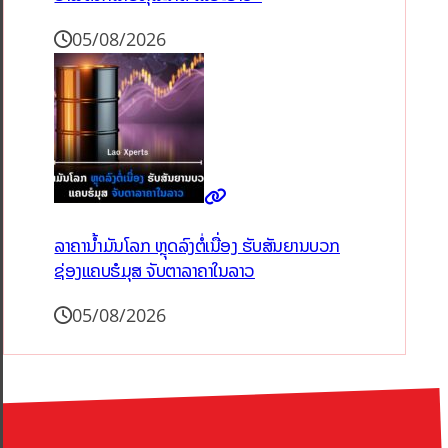
05/08/2026
ລາຄານ້ຳມັນໂລກ ຫຼຸດລົງຕໍ່ເນື່ອງ ຮັບສັນຍານບວກ
ຊ່ອງແຄບຮໍມຸສ ຈັບຕາລາຄາໃນລາວ
05/08/2026