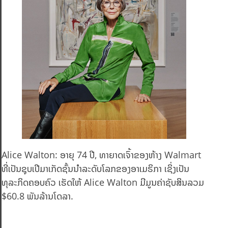
Alice Walton: ອາຍຸ 74 ປີ, ທາຍາດເຈົ້າຂອງຫ້າງ Walmart
ທີ່ເປັນຊຸບເປີມາເກັດຊັ້ນນຳລະດັບໂລກຂອງອາເມຣິກາ ເຊິ່ງເປັນ
ທຸລະກິດຄອບຄົວ ເຮັດໃຫ້ Alice Walton ມີມູນຄ່າຊັບສິນລວມ
$60.8 ພັນລ້ານໂດລາ.