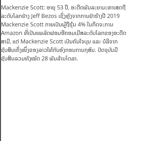
Mackenzie Scott: ອາຍຸ 53 ປີ, ອະດີດພັນລະຍາມະຫາເສດຖີ
ລະດັບໂລກຢ່າງ Jeff Bezos ເຊິ່ງຫຼັງຈາກການຢ່າຮ້າງປີ 2019
Mackenzie Scott ກາຍເປັນຜູ້ຖືຮຸ້ນ 4% ໃນກິດຈະການ
Amazon ທີ່ເປັນແພລັດຟອມອີຄອມເມີສລະດັບໂລກຂອງອະດີດ
ສາມີ, ແຕ່ Mackenzie Scott ເປັນຄົນໃຈບຸນ ແລະ ບໍລິຈາກ
ຊັບສິນເຄິ່ງໜຶ່ງຂອງລາວໃຫ້ກັບອົງກອນການກຸສົນ. ປັດຈຸບັນມີ
ຊັບສິນລວມທັງໝົດ 28 ພັນລ້ານໂດລາ.