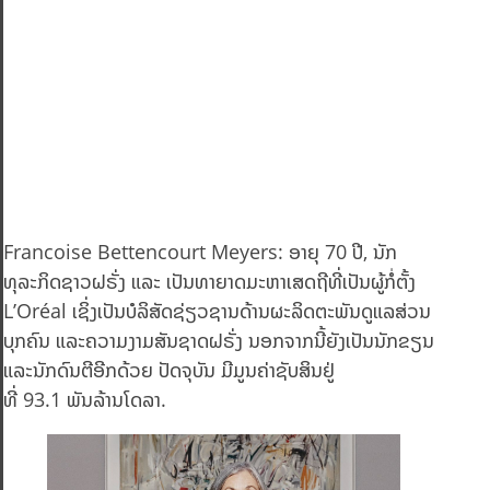
Francoise Bettencourt Meyers: ອາຍຸ 70 ປີ, ນັກ
ທຸລະກິດຊາວຝຣັ່ງ ແລະ ເປັນທາຍາດມະຫາເສດຖີທີ່ເປັນຜູ້ກໍ່ຕັ້ງ
L’Oréal ເຊິ່ງເປັນບໍລິສັດຊ່ຽວຊານດ້ານຜະລິດຕະພັນດູແລສ່ວນ
ບຸກຄົນ ແລະຄວາມງາມສັນຊາດຝຣັ່ງ ນອກຈາກນີ້ຍັງເປັນນັກຂຽນ
ແລະນັກດົນຕີອີກດ້ວຍ ປັດຈຸບັນ ມີມູນຄ່າຊັບສິນຢູ່
ທີ່ 93.1 ພັນລ້ານໂດລາ.