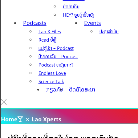
ນັດກັນກິນ
HEY? ຮູບເງົາອີ່ຫຍັງ
Podcasts
Events
Lao X Files
ປະຊາສຳພັນ
Read ອີ່ຫຼີ
ແມ່ຕູ້ເລົ່າ – Podcast
ປ້າສອນລົ່ມ – Podcast
Podcast ຫຍັງເກາະ?
Endless Love
Science Talk
ກ່ຽວກັບ
ຕິດຕໍ່ໂຄສະນາ
Home
Lao Xperts