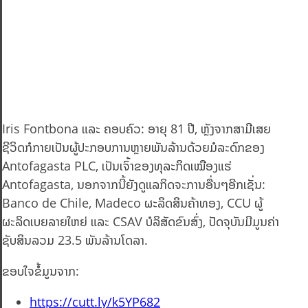
Iris Fontbona ແລະ ຄອບຄົວ: ອາຍຸ 81 ປີ, ຫຼັງຈາກສາມີເສຍ
ຊີວິດກໍກາຍເປັນຜູ້ປະກອບການຫຼາຍພັນລ້ານດ້ວຍມໍລະດົກຂອງ
Antofagasta PLC, ເປັນເຈົ້າຂອງທຸລະກິດເໝືອງແຮ່
Antofagasta, ນອກຈາກນີ້ຍັງດູແລກິດຈະການອື່ນໆອີກເຊັ່ນ:
Banco de Chile, Madeco ຜະລິດສິນຄ້າທອງ, CCU ຜູ້
ຜະລິດເບຍລາຍໃຫຍ່ ແລະ CSAV ບໍລິສັດຂົນສົ່ງ, ປັດຈຸບັນມີມູນຄ່າ
ຊັບສິນລວມ 23.5 ພັນລ້ານໂດລາ.
ຂອບໃຈຂໍ້ມູນຈາກ:
https://cutt.ly/k5YP682