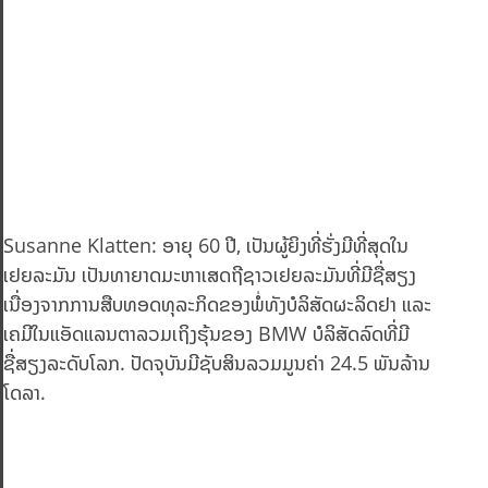
Susanne Klatten: ອາຍຸ 60 ປີ, ເປັນຜູ້ຍິງທີ່ຮັ່ງມີທີ່ສຸດໃນ
ເຢຍລະມັນ ເປັນທາຍາດມະຫາເສດຖີຊາວເຢຍລະມັນທີ່ມີຊື່ສຽງ
ເນື່ອງຈາກການສືບທອດທຸລະກິດຂອງພໍ່ທັງບໍລິສັດຜະລິດຢາ ແລະ
ເຄມີໃນແອັດແລນຕາລວມເຖິງຮຸ້ນຂອງ BMW ບໍລິສັດລົດທີ່ມີ
ຊື່ສຽງລະດັບໂລກ. ປັດຈຸບັນມີຊັບສິນລວມມູນຄ່າ 24.5 ພັນລ້ານ
ໂດລາ.