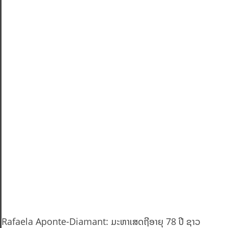
Rafaela Aponte-Diamant: ມະຫາເສດຖີອາຍຸ 78 ປີ ຊາວ