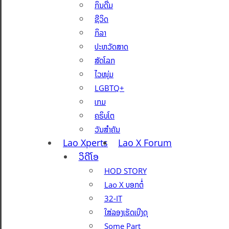
ກິນດື່ມ
ຊີວິດ
ກິລາ
ປະຫວັດສາດ
ສັດໂລກ
ໄວໜຸ່ມ
LGBTQ+
ເກມ
ຄຣິບໂຕ
ວັນສຳຄັນ
Lao Xperts
Lao X Forum
ວິດີໂອ
HOD STORY
Lao X ບອກຕໍ່
32-IT
ໃສ່ລອງເຮັດເບີງດຸ
Some Part