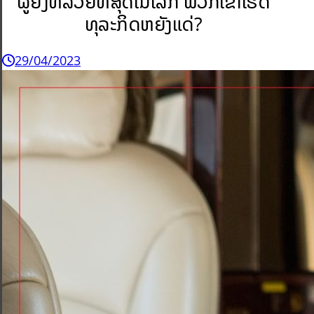
ຜູ້ຍິງທີ່ລວຍທີ່ສຸດໃນໂລກ ພວກເຂົາເຮັດ
ທຸລະກິດຫຍັງແດ່?
29/04/2023