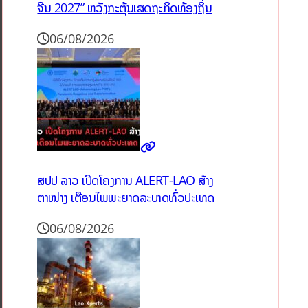
ຈີນ 2027” ຫວັງກະຕຸ້ນເສດຖະກິດທ້ອງຖິ່ນ
06/08/2026
ສປປ ລາວ ເປີດໂຄງການ ALERT-LAO ສ້າງ
ຕາໜ່າງ ເຕືອນໄພພະຍາດລະບາດທົ່ວປະເທດ
06/08/2026