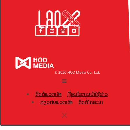
© 2020 HOD Media Co., Ltd.
ຕິດຕໍ່ພວກເຮົາ
ເງື່ອນໄຂການນຳໃຊ້ຂ່າວ
ກ່ຽວກັບພວກເຮົາ
ຕິດຕໍ່ໂຄສະນາ