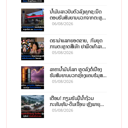
ນໍ້າມັນລາວປັບຕົວລົງທຸກຊະນິດ
ຕອບຮັບສັນຍານບວກຈາກຕະຫຼາດ
ໂລກ ແລະ ຊ່ອງແຄບຮໍມູສ
06/08/2026
ດຣາມ່າແລກຍອດຂາຍ, ກົນຍຸດ
ການຕະຫຼາດສີເທົາ ຢາພິດທຳລາຍ
ທຸລະກິດ ໄລຍະຍາວ
05/08/2026
ລາຄານ້ຳມັນໂລກ ຫຼຸດລົງຕໍ່ເນື່ອງ
ຮັບສັນຍານບວກຊ່ອງແຄບຮໍມຸສ
ຈັບຕາລາຄາໃນລາວ
05/08/2026
ເຕືອນ! ກຽມຮັບມືນໍ້າຖ້ວມ
ກະທັນຫັນ-ດິນເຈື່ອນ ຫຼັງພາຍຸຝົນ
ຍັງສືບຕໍ່ຕົກໜັກທົ່ວປະເທດ
05/08/2026