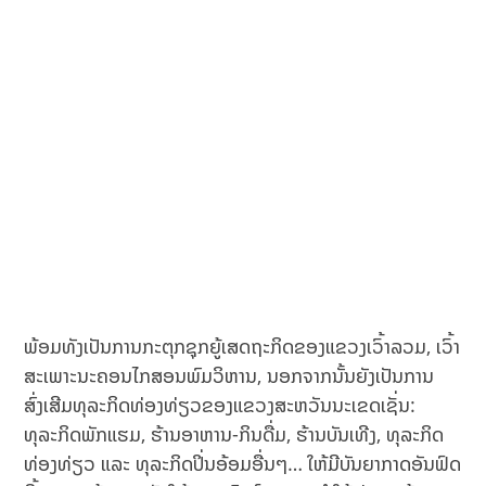
ພ້ອມທັງເປັນການກະຕຸກຊຸກຍູ້ເສດຖະກິດຂອງແຂວງເວົ້າລວມ, ເວົ້າ
ສະເພາະນະຄອນໄກສອນພົມວິຫານ, ນອກຈາກນັ້ນຍັງເປັນການ
ສົ່ງເສີມທຸລະກິດທ່ອງທ່ຽວຂອງແຂວງສະຫວັນນະເຂດເຊັ່ນ:
ທຸລະກິດພັກແຮມ, ຮ້ານອາຫານ-ກິນດື່ມ, ຮ້ານບັນເທີງ, ທຸລະກິດ
ທ່ອງທ່ຽວ ແລະ ທຸລະກິດປິ່ນອ້ອມອື່ນໆ… ໃຫ້ມີບັນຍາກາດອັນຟົດ