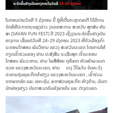
ໃນຕອນບ່າຍວັນທີ 9 ມັງກອນ ນີ້ ຢູ່ທີ່ເດີ່ນຕະຫຼາດລາຕີ ໄດ້ມີການ
ຈັດພິທີປະກາດຖະແຫຼງຂ່າວ ງານເທສະການ ສະຫວັນ ສຸກສັນ ຫັນ
ສາ (SAVAN FUN FEST) ປີ 2023 ເຊິ່ງງານຈະຈັດຂຶ້ນຢ່າງເປັນ
ທາງການ ເລີ່ມແຕ່ວັນທີ 24–29 ມັງກອນ 2023 ທີ່ຕົວເມືອງເກົ່າ
ນະຄອນໄກສອນ ພົມວິຫານ ແຂວງ ສະຫວັນນະເຂດ ໂດຍການໃຫ້
ກຽດເຂົ້າຮ່ວມຂອງ ທ່ານ ປະສົງສິນ ຈະເລີນສຸກ ເຈົ້ານະຄອນ
ໄກສອນ ພົມວະຫານ, ທ່ານ ໂພສີສ້ອຍ ກຸທິລາດ ຫົວໜ້າພະແນກ
ຖວທ ແຂວງສະຫວັນນະເຂດ, ທ່ານ ນາງ ວິໄລວັນ ຈັນທະວົງ
ປະທານກຸ່ມທຸລະກິດນຳທ່ຽວ ແຂວງສະຫວັນນະເຂດ , ເຂົ້າຮ່ວມ
ຈາກພາກລັດ ແລະ ເອກະຊົນ, ພາກສ່ວນທຸລະກິດ ຫ້າງຮ້ານ, ບັນດາ
ນັກທ່ອງທ່ຽວ ບັນດາສະມາຄົມທັງພາຍໃນ ແລະ ຕ່າງປະເທດ.