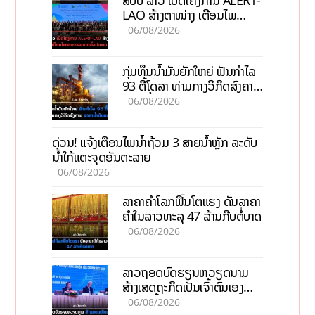
ສປປ ລາວ ເປີດໂຄງການ ALERT-
LAO ສ້າງຕາໜ່າງ ເຕືອນໄພ
ພະຍາດລະບາດທົ່ວປະເທດ
06/08/2026
ກຸ່ມທຶນນ້ຳມັນຍັກໃຫຍ່ ຟັນກຳໄລ
93 ຕື້ໂດລາ ທ່າມກາງວິກິດສົງຄາມ
ລາຄານໍ້າມັນແພງ
06/08/2026
ດ່ວນ! ແຈ້ງເຕືອນໄພນໍ້າຖ້ວມ 3 ສາຍນໍ້າຫຼັກ ລະດັບ
ນໍ້າໃກ້ແຕະຈຸດອັນຕະລາຍ
06/08/2026
ລາຄາຄຳໂລກຟື້ນໂຕແຮງ ດັນລາຄາ
ຄຳໃນລາວທະລຸ 47 ລ້ານກີບຕໍ່ບາດ
06/08/2026
ລາວຖອດບົດຮຽນຫວຽດນາມ
ສ້າງເສດຖະກິດເປັນເຈົ້າຕົນເອງ
ກ້າວສູ່ເປົ້າໝາຍ 2035
06/08/2026