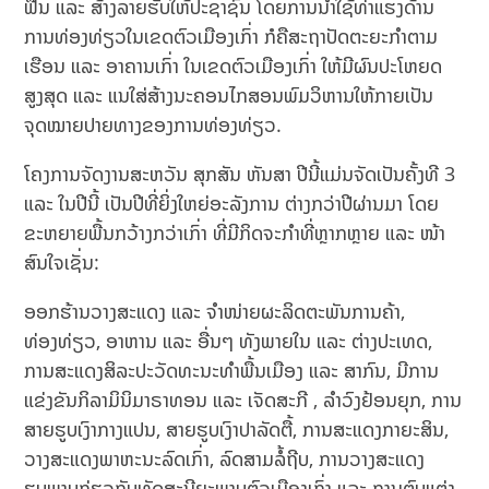
ຟື້ນ ແລະ ສ້າງລາຍຮັບໃຫ້ປະຊາຊົນ ໂດຍການນໍາໃຊ້ທ່າແຮງດ້ານ
ການທ່ອງທ່ຽວໃນເຂດຕົວເມືອງເກົ່າ ກໍຄືສະຖາປັດຕະຍະກໍາຕາມ
ເຮືອນ ແລະ ອາຄານເກົ່າ ໃນເຂດຕົວເມືອງເກົ່າ ໃຫ້ມີຜົນປະໂຫຍດ
ສູງສຸດ ແລະ ແນໃສ່ສ້າງນະຄອນໄກສອນພົມວິຫານໃຫ້ກາຍເປັນ
ຈຸດໝາຍປາຍທາງຂອງການທ່ອງທ່ຽວ.
ໂຄງການຈັດງານສະຫວັນ ສຸກສັນ ຫັນສາ ປີນີ້ແມ່ນຈັດເປັນຄັ້ງທີ 3
ແລະ ໃນປີນີ້ ເປັນປີທີ່ຍິ່ງໃຫຍ່ອະລັງການ ຕ່າງກວ່າປີຜ່ານມາ ໂດຍ
ຂະຫຍາຍພື້ນກວ້າງກວ່າເກົ່າ ທີ່ມີກິດຈະກໍາທີ່ຫຼາກຫຼາຍ ແລະ ໜ້າ
ສົນໃຈເຊັ່ນ:
ອອກຮ້ານວາງສະແດງ ແລະ ຈໍາໜ່າຍຜະລິດຕະພັນການຄ້າ,
ທ່ອງທ່ຽວ, ອາຫານ ແລະ ອື່ນໆ ທັງພາຍໃນ ແລະ ຕ່າງປະເທດ,
ການສະແດງສິລະປະວັດທະນະທໍາພື້ນເມືອງ ແລະ ສາກົນ, ມີການ
ແຂ່ງຂັນກິລາມິນິມາຣາທອນ ແລະ ເຈັດສະກີ , ລໍາວົງຢ້ອນຍຸກ, ການ
ສາຍຮູບເງົາກາງແປນ, ສາຍຮູບເງົາປາລັດຕື້, ການສະແດງກາຍະສິນ,
ວາງສະແດງພາຫະນະລົດເກົ່າ, ລົດສາມລໍ້ຖີບ, ການວາງສະແດງ
ຮູບພາບກ່ຽວກັບທັດສະນີຍະພາບຕົວເມືອງເກົ່າ ແລະ ການຕົບແຕ່ງ