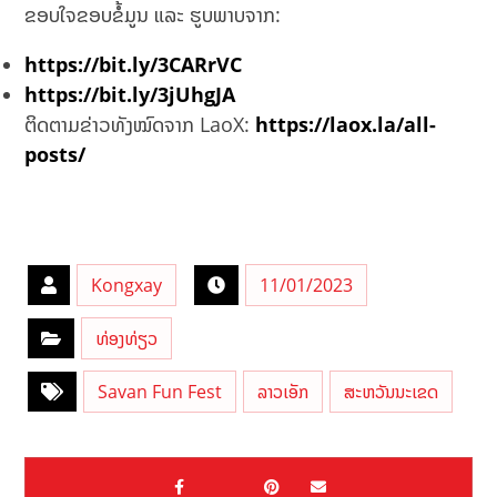
ຂອບໃຈຂອບຂໍ້ມູນ ແລະ ຮູບພາບຈາກ:
https://bit.ly/3CARrVC
https://bit.ly/3jUhgJA
ຕິດຕາມຂ່າວທັງໝົດຈາກ LaoX:
https://laox.la/all-
posts/
Kongxay
11/01/2023
ທ່ອງທ່ຽວ
Savan Fun Fest
ລາວເອັກ
ສະຫວັນນະເຂດ