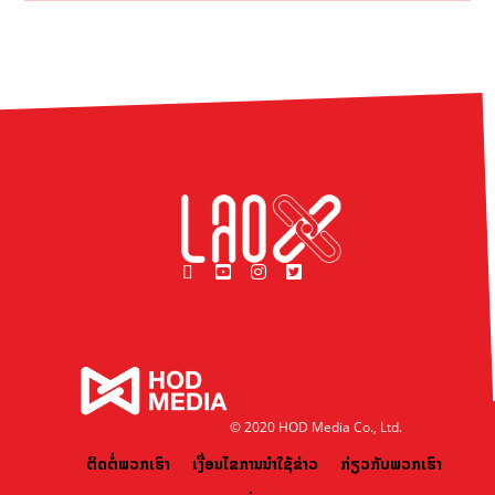
© 2020 HOD Media Co., Ltd.
ຕິດຕໍ່ພວກເຮົາ
ເງື່ອນໄຂການນຳໃຊ້ຂ່າວ
ກ່ຽວກັບພວກເຮົາ