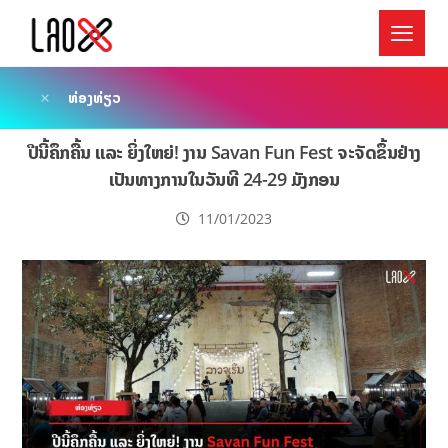
ທ່ອງທ່ຽວ
ປີນີ້ຄຶກຄື້ນ ແລະ ຍິ່ງໃຫຍ່! ງານ Savan Fun Fest ຈະຈັດຂຶ້ນຢ່າງ
ເປັນທາງການໃນວັນທີ 24-29 ມັງກອນ
11/01/2023