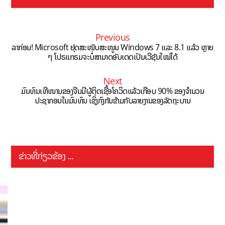
Previous
ລາກ່ອນ! Microsoft ຢຸດສະໜັບສະໜູນ Windows 7 ແລະ 8.1 ແລ້ວ ຫຼາຍ
ໆ ໂປຣແກຣມຈະບໍ່ສາມາດອັບເດດເປັນເວີຊັນໃໝ່ໄດ້
Next
ມົນທົນເຫີໜານຂອງຈີນມີຜູ້ຕິດເຊື້ອໂຄວິດແລ້ວເກືອບ 90% ຂອງຈຳນວນ
ປະຊາກອນໃນມົນທົນ ເຊິ່ງກົງກັນຂ້າມກັບລາຍງານຂອງລັດຖະບານ
ຂ່າວທີ່ກ່ຽວຂ້ອງ ...