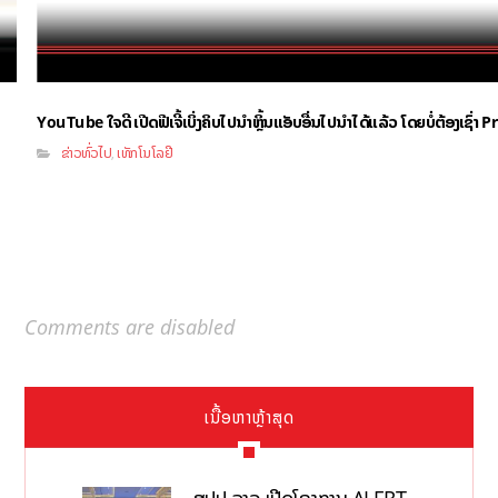
YouTube ໃຈດີ ເປີດຟີເຈີ້ເບິ່ງຄິບໄປນຳຫຼິ້ນແອັບອື່ນໄປນຳໄດ້ແລ້ວ ໂດຍບໍ່ຕ້ອງເຊົ່
ຂ່າວທົ່ວໄປ
ເທັກໂນໂລຢີ
,
Comments are disabled
ເນື້ອຫາຫຼ້າສຸດ