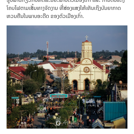
ໂຄບໄຟຕາມເສັ້ນທາງຈັດງານ ທີ່ສ່ອງແສງໃຫ້ເຫັນເຖິງບັນຍາກາດ
ຫວນຄືນໃນພາບອະດີດ ຂອງຕົວເມືອງເກົ່າ.