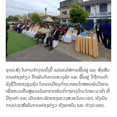
ຈຸດປະສົງ ໃນການຈັດງານຄັ້ງນີ້ ແມ່ນແນໃສ່ການຟື້ນຟູ ແລະ ສົ່ງເສີມ
ການທ່ອງທ່ຽວ ຕິດພັນກັບການອະນຸລັກ ແລະ ຟື້ນຟູ ວິຖີການດໍາ
ລົງຊີວິດຂອງຊຸມຊົນ ໃນເຂດເມືອງເກົ່ານະຄອນໄກສອນພົມວິຫານ
ເພື່ອຫວນຄືນສູ່ພາບບັນຍາກາດອັນເກົ່າໆທາງດ້ານວັດທະນະທໍາ ທີ່
ມີຄຸນຄ່າ ແລະ ເປັນເອກະລັກຂອງແຂວງສະຫວັນນະເຂດ, ທັງເປັນ
ການປະຊາສໍາພັນການທ່ອງທ່ຽວ ທັງພາຍໃນ ແລະ ຕ່າງປະເທດ.