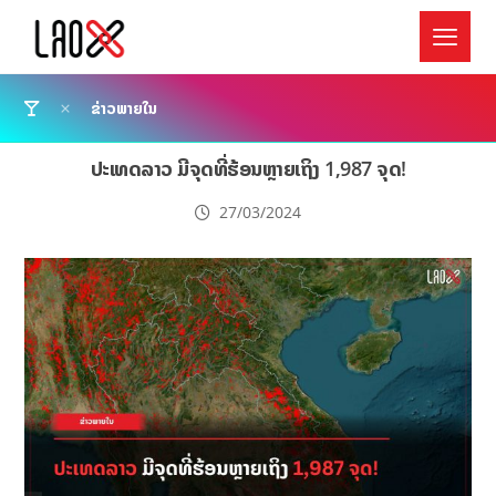
ຂ່າວພາຍໃນ
ປະເທດລາວ ມີຈຸດທີ່ຮ້ອນຫຼາຍເຖິງ 1,987 ຈຸດ!
27/03/2024