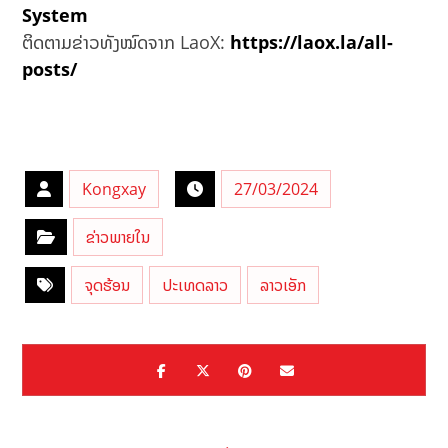
System
ຕິດຕາມຂ່າວທັງໝົດຈາກ LaoX:
https://laox.la/all-
posts/
Kongxay
27/03/2024
ຂ່າວພາຍໃນ
ຈຸດຮ້ອນ
ປະເທດລາວ
ລາວເອັກ