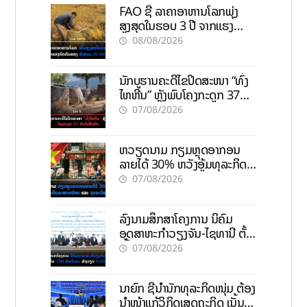
FAO ຊີ້ ລາຄາອາຫານໂລກພຸ່ງ
ສູງສຸດໃນຮອບ 3 ປີ ຈາກແຮງ
ກົດດັນຂອງສົງຄາມ, El nino
08/08/2026
ນັກບູຮານຄະດີໄຂປິດສະໜາ “ທົ່ງ
ໄຫຫີນ” ຫຼັງພົບໂຄງກະດູກ 37
ຄົນໃນຫີນຍັກ
07/08/2026
ຫວຽດນາມ ກຽມຫຼຸດອາກອນ
ລາຍໄດ້ 30% ຫວັງອູ້ມທຸລະກິດ
ຂະໜາດນ້ອຍ ແລະ ຈຸນລະ
07/08/2026
ວິສາຫະກິດ
ລົງນາມສຶກສາໂຄງການ ນິຄົມ
ອຸດສາຫະກຳວຽງຈັນ-ໄຊທານີ ຕັ້ງ
ເປົ້າດຶງທຶນ 150 ລ້ານໂດລາ, ສ້າງ
07/08/2026
ວຽກ 5.000 ຕຳແໜ່ງ
ນາຍົກ ຊີ້ນຳນັກທຸລະກິດໜຸ່ມ ຕ້ອງ
ນຳໜ້າແກ້ວິກິດເສດຖະກິດ ເນັ້ນດຶງ