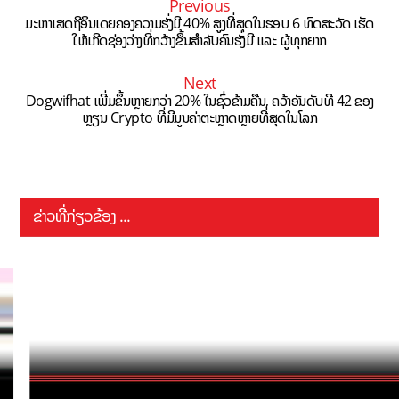
Previous
ມະຫາເສດຖີອິນເດຍຄອງຄວາມຮັ່ງມີ 40% ສູງທີ່ສຸດໃນຮອບ 6 ທົດສະວັດ ເຮັດ
ໃຫ້ເກີດຊ່ອງວ່າງທີ່ກວ້າງຂຶ້ນສຳລັບຄົນຮັ່ງມີ ແລະ ຜູ້ທຸກຍາກ
Next
Dogwifhat ເພີ່ມຂຶ້ນຫຼາຍກວ່າ 20% ໃນຊົ່ວຂ້າມຄືນ, ຄວ້າອັນດັບທີ 42 ຂອງ
ຫຼຽນ Crypto ທີ່ມີມູນຄ່າຕະຫຼາດຫຼາຍທີ່ສຸດໃນໂລກ
ຂ່າວທີ່ກ່ຽວຂ້ອງ ...