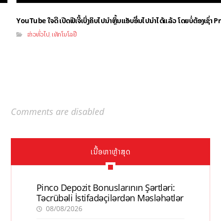
YouTube ໃຈດີ ເປີດຟີເຈີ້ເບິ່ງຄິບໄປນຳຫຼິ້ນແອັບອື່ນໄປນຳໄດ້ແລ້ວ ໂດຍບໍ່ຕ້ອງເຊົ່
ຂ່າວທົ່ວໄປ
ເທັກໂນໂລຢີ
,
Comments are disabled
ເນື້ອຫາຫຼ້າສຸດ
Pinco Depozit Bonuslarının Şərtləri:
Təcrübəli İstifadəçilərdən Məsləhətlər
08/08/2026