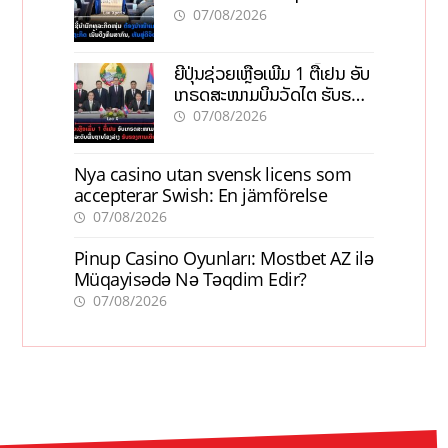
ທຶນສາກົນ, ຫັນສູ່ດິຈິຕອນ
07/08/2026
ຍີ່ປຸ່ນຊ່ວຍເຫຼືອເພີ່ມ 1 ຕື້ເຢນ ອັບ
ເກຣດສະໜາມບິນວັດໄຕ ຮັບຮອງ
ການເຕີບໂຕ
07/08/2026
Nya casino utan svensk licens som
accepterar Swish: En jämförelse
07/08/2026
Pinup Casino Oyunları: Mostbet AZ ilə
Müqayisədə Nə Təqdim Edir?
07/08/2026