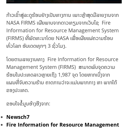
ກ້າວເຂົ້າສູ່ລະດູຮ້ອນຢ່າງເປັນທາງການ ເພາະຫຼ້າສຸດມີລາຍງານຈາກ
NASA FIRMS ເຜີຍພາບຈາກດາວທຽມຈາກເວັບໄຊ Fire
Information for Resource Management System
(FIRMS) ທີ່ພັດທະນາໂດຍ NASA ເພື່ອເຜີຍແຜ່ຄວາມຮ້ອນ
ທົ່ວໂລກ ອັບເດດທຸກໆ 3 ຊົ່ວໂມງ.
ໂດຍຕາມລາຍງານທາງ Fire Information for Resource
Management System (FIRMS) ສາມາດພົບຈຸດຄວາມ
ຮ້ອນໃນປະເທດລາວຫຼາຍເຖິງ 1,987 ຈຸດ ໂດຍຫາກເບິ່ງຈາກ
ແຜນທີ່ຈັບຄວາມຮ້ານ ຄາດການວ່າຈະແມ່ນພາກກາງ ຫາ ພາກໃຕ້
ຂອງປະເທດ.
ຂອບໃຈຂໍ້ມູນອ້າງອີງຈາກ:
Newsch7
Fire Information for Resource Management