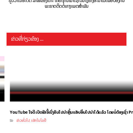
ຮູ້ບໍ່ວ່າໃນອະດີດ ລຳໄສ້ຂອງແກະ ເຄີຍຖືກນຳມາໃຊ້ເປັນຖົງຢາງອະນາໄມເພື່ອປ້ອງກັນ
ພະຍາດຕິດຕໍ່ທາງເພດສຳພັນ
ຂ່າວທີ່ກ່ຽວຂ້ອງ ...
YouTube ໃຈດີ ເປີດຟີເຈີ້ເບິ່ງຄິບໄປນຳຫຼິ້ນແອັບອື່ນໄປນຳໄດ້ແລ້ວ ໂດຍບໍ່ຕ້ອງເຊົ່
ຂ່າວທົ່ວໄປ
ເທັກໂນໂລຢີ
,