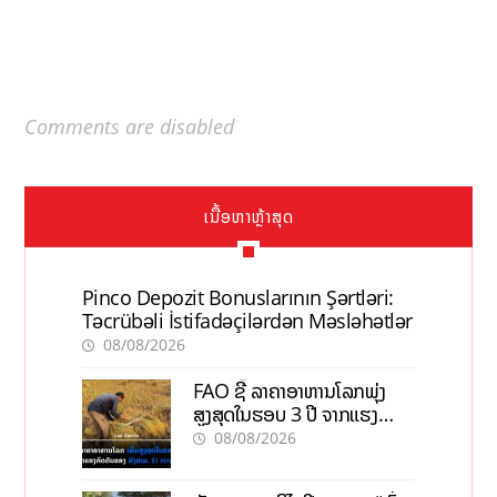
Comments are disabled
ເນື້ອຫາຫຼ້າສຸດ
Pinco Depozit Bonuslarının Şərtləri:
Təcrübəli İstifadəçilərdən Məsləhətlər
08/08/2026
FAO ຊີ້ ລາຄາອາຫານໂລກພຸ່ງ
ສູງສຸດໃນຮອບ 3 ປີ ຈາກແຮງ
ກົດດັນຂອງສົງຄາມ, El nino
08/08/2026