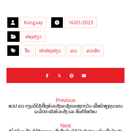
Kongxay
16/01/2023
ທ່ອງທ່ຽວ
ຈີນ
ນັກທ່ອງທ່ຽວ
ລາວ
ລາວເອັກ
Previous
ສປປ ລາວ ກຽມນຳໃຊ້ເຄື່ອງອົບແຫ້ງພະລັງງານແສງຕາເວັນ ເພື່ອຍົກສູງຄຸນະພາບ
ຜະລິດຕະພັນອົບແຫ້ງ ແລະ ສິນຄ້າໂອດັອບ
Next