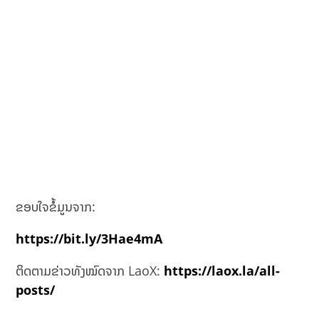
ຂອບໃຈຂໍ້ມູນຈາກ:
https://bit.ly/3Hae4mA
ຕິດຕາມຂ່າວທັງໝົດຈາກ LaoX:
https://laox.la/all-
posts/