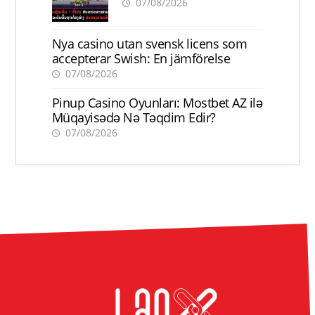
ການເຕີບໂຕ
07/08/2026
Nya casino utan svensk licens som
accepterar Swish: En jämförelse
07/08/2026
Pinup Casino Oyunları: Mostbet AZ ilə
Müqayisədə Nə Təqdim Edir?
07/08/2026