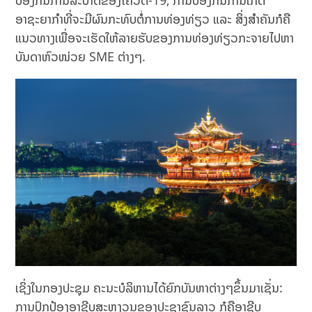
ປ້ອງກັນການລະບາດຂອງໂຄວິດ-19, ການປ້ອງກັນການເກີດ
ອາຊະຍາກຳທີ່ຈະມີຜົນກະທົບຕໍ່ການທ່ອງທ່ຽວ ແລະ ສິ່ງສໍາຄັນກໍຄື
ແນວທາງເພື່ອຈະເຮັດໃຫ້ລາຍຮັບຂອງການທ່ອງທ່ຽວກະຈາຍໄປຫາ
ບັນດາຫົວໜ່ວຍ SME ຕ່າງໆ.
ເຊິ່ງໃນກອງປະຊຸມ ຄະນະບໍລິຫານໄດ້ຍົກບັນຫາຕ່າງໆຂຶ້ນມາເຊັ່ນ:
ການປົກປ້ອງອາຊີບສະຫງວນຂອງປະຊາຊົນລາວ ກໍຄືອາຊີບ