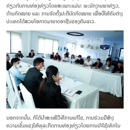
ກ່ຽວກັບການທ່ອງທ່ຽວໂດຍສະເພາະແມ່ນ: ພະນັກງານພາທ່ຽວ,
ດ້ານກົດໝາຍ ແລະ ການຈັດຕັ້ງປະຕິບັດກົດໝາຍ ເພື່ອບໍ່ໃຫ້ຄົນຕ່າງ
ປະເທດໄດ້ສວຍໂອກາດມາຍາດອາຊີບຂອງຄົນລາວ.
ນອກຈາກນັ້ນ, ກໍໄດ້ນໍາສະເໜີວິທີການແກ້ໄຂ, ການຮ່ວມມືສ້າງ
ຄວາມເຂັ້ມແຂງໃຫ້ທຸລະກິດການທ່ອງທ່ຽວໂດຍການນໍາໃຊ້ເທັກໂນ