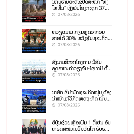
ນັກບູຮານຄະດີໄຂປິດສະໜາ “ທົ່ງ
ໄຫຫີນ” ຫຼັງພົບໂຄງກະດູກ 37
ຄົນໃນຫີນຍັກ
07/08/2026
ຫວຽດນາມ ກຽມຫຼຸດອາກອນ
ລາຍໄດ້ 30% ຫວັງອູ້ມທຸລະກິດ
ຂະໜາດນ້ອຍ ແລະ ຈຸນລະ
07/08/2026
ວິສາຫະກິດ
ລົງນາມສຶກສາໂຄງການ ນິຄົມ
ອຸດສາຫະກຳວຽງຈັນ-ໄຊທານີ ຕັ້ງ
ເປົ້າດຶງທຶນ 150 ລ້ານໂດລາ, ສ້າງ
07/08/2026
ວຽກ 5.000 ຕຳແໜ່ງ
ນາຍົກ ຊີ້ນຳນັກທຸລະກິດໜຸ່ມ ຕ້ອງ
ນຳໜ້າແກ້ວິກິດເສດຖະກິດ ເນັ້ນດຶງ
ທຶນສາກົນ, ຫັນສູ່ດິຈິຕອນ
07/08/2026
ຍີ່ປຸ່ນຊ່ວຍເຫຼືອເພີ່ມ 1 ຕື້ເຢນ ອັບ
ເກຣດສະໜາມບິນວັດໄຕ ຮັບຮອງ