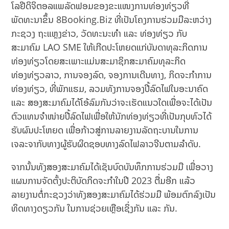
ໂລຢີດິຈິຕອລແພລັດຟອມຂອງຂະແໜງການທ່ອງທ່ຽວທີ່
ພັດທະນາຂຶ້ນ 8Booking.Biz ທີ່ເປັນໂຄງການຮ່ວມມືລະຫວ່າງ
ກະຊວງ ຖະແຫຼງຂ່າວ, ວັດທະນະທຳ ແລະ ທ່ອງທ່ຽວ ກັບ
ສະມາຄົມ LAO SME ໃຫ້ເກີດປະໂຫຍດແກ່ບັນດາທຸລະກິດການ
ທ່ອງທ່ຽວໂດຍສະເພາະແມ່ນສະມາຊິກສະມາຄົມທຸລະກິດ
ທ່ອງທ່ຽວລາວ, ການຈອງລົດ, ຈອງການເດີນທາງ, ກິດຈະກຳການ
ທ່ອງທ່ຽວ, ທີ່ພັກແຮມ, ລວມທັງການຈອງປີ້ລົດໄຟໃນອະນາຄົດ
ແລະ ສອງສະມາຄົມໄດ້ໂອ້ລົມກັນວ່າຈະເຮັດແນວໃດເພື່ອຈະໄດ້ເປັນ
ຕົວແທນຈໍາໜ່າຍປີ້ລົດໄຟເພື່ອໃຫ້ນັກທ່ອງທ່ຽວທີ່ເປັນກຸບທົວໄດ້
ຮັບຜົນປະໂຫຍດ ເພື່ອກ້າວສູ່ການລາຍງານລັດຖະບານໃນການ
ເຈລະຈາກັບທາງຜູ້ຮັບຜິດຊອບທາງລົດໄຟລາວຈີນຕາມລໍາດັບ.
ຈາກນັ້ນທັງສອງສະມາຄົມໄດ້ເຊັນບົດບັນທຶກການຮ່ວມມື ເພື່ອວາງ
ແຜນການຈັດຕັ້ງປະຕິບັດກິດຈະກຳໃນປີ 2023 ຕື່ມອີກ ແລ້ວ
ລາຍງານຕໍ່ກະຊວງວ່າທັງສອງສະມາຄົມໄດ້ຮ່ວມມື ພ້ອມຕົກລົງເປັນ
ທິດທາງດຽວກັນ ໃນການຊ່ວຍເຫຼືອເຊິ່ງກັນ ແລະ ກັນ.