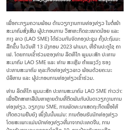
ເພື່ອກະກຽມຄວາມພ້ອມ ດ້ານວຽກງານການທ່ອງທ່ຽວ ໃນຕໍ່ໜ້າ
ສະມາຄົມສົ່ງເສີມ ຜູ້ປະກອບການ ວິສາຫະກິດຂະໜາດນ້ອຍ ແລະ
ກາງ ລາວ (LAO SME) ໄດ້ຮ່ວມກັນຈັດກອງປະຊຸມ ຄັ້ງປະຖົມມະ
ລືກຂຶ້ນ ໃນວັນທີ 13 ມັງກອນ 2023 ຜ່ານມາ, ທີ່ຮ້ານປະຕູໄຊ ຄາ
ເຟ. ໂດຍການເຂົ້າຮ່ວມຂອງທ່ານ ລິດທິໄກ ພູມມະສັກ ປະທານ
ສະມາຄົມ LAO SME ແລະ ທ່ານ ສະເຫຼີມ ຄໍາແພງວົງ ຮອງ
ປະທານສະມາຄົມ ທຸລະກິດທ່ອງທ່ຽວລາວ ພ້ອມດ້ວຍຄະນະ
ບໍລິຫານ ແລະ ຜູ້ປະກອບການທ່ອງທ່ຽວເຂົ້າຮ່ວມ.
ທ່ານ ລິດທິໄກ ພູມມະສັກ ປະທານສະມາຄົມ LAO SME ກ່າວວ່າ:
ເພື່ອປຶກສາຫາລືບັນຫາຫຼາຍດ້ານທີ່ຕິດພັນກັບບັນດາວຽກງານການ
ທ່ອງທ່ຽວ, ວຽກງານ SME, ການພັດທະນາເສດຖະກິດເພື່ອໃຫ້
ເກີດຄວາມຍືນຍົງ ໜຶ່ງໃນນັ້ນແມ່ນ: ການຕ້ອນຮັບນັກທ່ອງທ່ຽວ
ໂດຍສະເພາະແມ່ນນັກທ່ອງທ່ຽວທີ່ມາຈາກປະເທດຈີນ, ການ