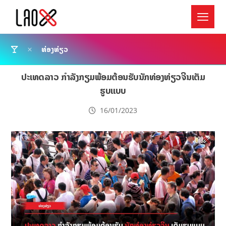
ທ່ອງທ່ຽວ
ປະເທດລາວ ກຳລັງກຽມພ້ອມຕ້ອນຮັບນັກທ່ອງທ່ຽວຈີນເຕັມ
ຮູບແບບ
16/01/2023