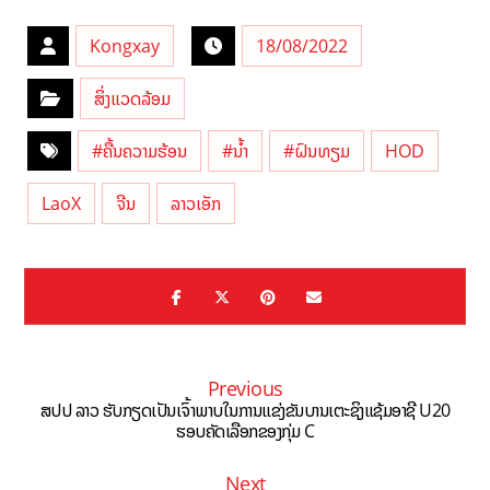
Kongxay
18/08/2022
ສິ່ງແວດລ້ອມ
#ຄື້ນຄວາມຮ້ອນ
#ນ້ຳ
#ຝົນທຽມ
HOD
LaoX
ຈີນ
ລາວເອັກ
Previous
ສປປ ລາວ ຮັບກຽດເປັນ​ເຈົ້າ​ພາບໃນການແຂ່ງຂັນບານເຕະຊິງແຊ້ມອາຊີ U20
ຮອບຄັດເລືອກຂອງກຸ່​ມ C
Next