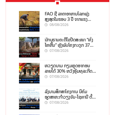
FAO ຊີ້ ລາຄາອາຫານໂລກພຸ່ງ
ສູງສຸດໃນຮອບ 3 ປີ ຈາກແຮງ
ກົດດັນຂອງສົງຄາມ, El nino
08/08/2026
ນັກບູຮານຄະດີໄຂປິດສະໜາ “ທົ່ງ
ໄຫຫີນ” ຫຼັງພົບໂຄງກະດູກ 37
ຄົນໃນຫີນຍັກ
07/08/2026
ຫວຽດນາມ ກຽມຫຼຸດອາກອນ
ລາຍໄດ້ 30% ຫວັງອູ້ມທຸລະກິດ
ຂະໜາດນ້ອຍ ແລະ ຈຸນລະ
07/08/2026
ວິສາຫະກິດ
ລົງນາມສຶກສາໂຄງການ ນິຄົມ
ອຸດສາຫະກຳວຽງຈັນ-ໄຊທານີ ຕັ້ງ
ເປົ້າດຶງທຶນ 150 ລ້ານໂດລາ, ສ້າງ
07/08/2026
ວຽກ 5.000 ຕຳແໜ່ງ