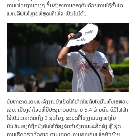
ຕາມໜ່ວຍງານຕ່າງໆ ຂຶ້ນລົງອາຄານຂອງຕົນດ້ວຍການໃຊ້ຂັ້ນໄດ
ແທນລິຟໃຫ້ຫຼາຍທີ່ສຸດເທົ່າທີ່ຈະເປັນໄປໄດ້…
ບັນຫາຂາດແຄນພະລັງງານຍັງເຮັດໃຫ້ເກີດໄຟດັບໃນມົນທົນເສສວນ
ເຊັ່ນ: ເມືອງຕ້າໂຈວທີ່ມີປະຊາກອນປະມານ 5.4 ລ້ານຄົນ ບໍ່ມີໄຟຟ້າ
ໃຊ້ເປັນເວລາດົນເຖິງ 3 ຊົ່ວໂມງ, ຂະນະທີ່ໂຮງງານບາງແຫ່ງໃນ
ມົນທົນເອງກໍຖືກບັງຄັບໃຫ້ຕ້ອງລົດກໍາລັງການຜະລິດລົງ ຫຼື ຢຸດ
ການເຮັດວຽກຊົ່ວຄາວ ຕາມມາດຕະການສຸກເສີນເພື່ອຍົກຍ້າຍ