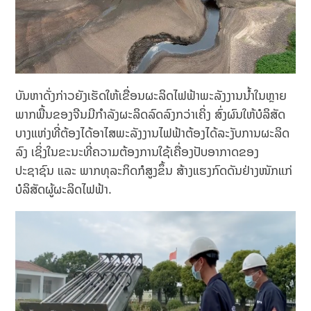
ບັນຫາດັ່ງກ່າວຍັງເຮັດໃຫ້ເຂື່ອນຜະລິດໄຟຟ້າພະລັງງານນ້ຳໃນຫຼາຍ
ພາກພື້ນຂອງຈີນມີກໍາລັງຜະລິດລົດລົງກວ່າເຄິ່ງ ສົ່ງຜົນໃຫ້ບໍລິສັດ
ບາງແຫ່ງທີ່ຕ້ອງໄດ້ອາໄສພະລັງງານໄຟຟ້າຕ້ອງໄດ້ລະງັບການຜະລິດ
ລົງ ເຊິ່ງໃນຂະນະທີ່ຄວາມຕ້ອງການໃຊ້ເຄື່ອງປັບອາກາດຂອງ
ປະຊາຊົນ ແລະ ພາກທຸລະກິດກໍສູງຂຶ້ນ ສ້າງແຮງກົດດັນຢ່າງໜັກແກ່
ບໍລິສັດຜູ້ຜະລິດໄຟຟ້າ.