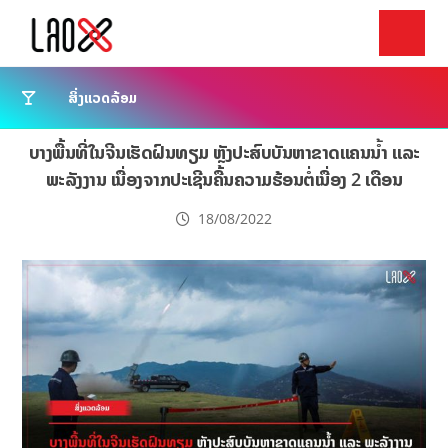
ສິ່ງແວດລ້ອມ
ບາງພື້ນທີ່ໃນຈີນເຮັດຝົນທຽມ ຫຼັງປະສົບບັນຫາຂາດແຄນນ້ຳ ແລະ
ພະລັງງານ ເນື່ອງຈາກປະເຊີນຄື້ນຄວາມຮ້ອນຕໍ່ເນື່ອງ 2 ເດືອນ
18/08/2022