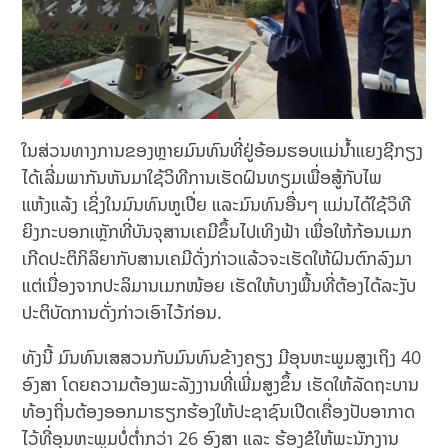
ໃນສ່ວນທາງການຂອງຫຼາຍມົນທົນທີ່ຢູ່ອ້ອມຮອບແມ່ນ້ຳແຍງຊີກຽງ
ໄດ້ເລີ່ມພາກັນຫັນມາໃຊ້ວິທີການເຮັດຝົນທຽມເພື່ອສູ້ກັບໄພ
ແຫ້ງແລ້ງ ເຊິ່ງໃນມົນທົນຫູເປີ່ຍ ແລະມົນທົນອື່ນໆ ແມ່ນໄດ້ໃຊ້ວິທີ
ຍິງກະບອກເຫຼັກທີ່ບັນຈຸສານເຄມີຂຶ້ນໄປເທິງຟ້າ ເພື່ອໃຫ້ກ້ອນເມກ
ເກີດປະຕິກິລິຍາກັບສານເຄມີດັ່ງກ່າວແລ້ວຈະເຮັດໃຫ້ຝົນຕົກລົງມາ
ແຕ່ເນື່ອງຈາກປະລິມານເມກໜ້ອຍ ເຮັດໃຫ້ບາງພື້ນທີ່ຕ້ອງໄດ້ລະງັບ
ປະຕິບັດການດັ່ງກ່າວເອົາໄວ້ກ່ອນ.
ທັງນີ້ ມົນທົນເສສວນກັບມົນທົນຂ້າງຄຽງ ມີອຸນຫະພູມສູງເຖິງ 40
ອົງສາ ໂດຍຄວາມຕ້ອງພະລັງງານທີ່ເພີ່ມສູງຂຶ້ນ ເຮັດໃຫ້ລັດຖະບານ
ທ້ອງຖິ່ນຕ້ອງອອກມາຮຽກຮ້ອງໃຫ້ປະຊາຊົນເປີດເຄື່ອງປັບອາກາດ
ໄວ້ທີ່ອຸນຫະພູມບໍ່ຕໍ່າກວ່າ 26 ອົງສາ ແລະ ຮ້ອງຂໍໃຫ້ພະນັກງານ