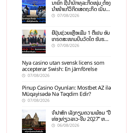
ນາຍົກ ຊີ້ນຳນັກທຸລະກິດໜຸ່ມ ຕ້ອງ
ນຳໜ້າແກ້ວິກິດເສດຖະກິດ ເນັ້ນດຶງ
ທຶນສາກົນ, ຫັນສູ່ດິຈິຕອນ
07/08/2026
ຍີ່ປຸ່ນຊ່ວຍເຫຼືອເພີ່ມ 1 ຕື້ເຢນ ອັບ
ເກຣດສະໜາມບິນວັດໄຕ ຮັບຮອງ
ການເຕີບໂຕ
07/08/2026
Nya casino utan svensk licens som
accepterar Swish: En jämförelse
07/08/2026
Pinup Casino Oyunları: Mostbet AZ ilə
Müqayisədə Nə Təqdim Edir?
07/08/2026
ຈຳປາສັກ ເລັ່ງກຽມຄວາມພ້ອມ “ປີ
ທ່ອງທ່ຽວລາວ-ຈີນ 2027” ຫວັງ
ກະຕຸ້ນເສດຖະກິດທ້ອງຖິ່ນ
06/08/2026