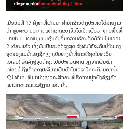
ເມື່ອວັນທີ 17 ສິງຫາທີ່ຜ່ານມາ ສຳນັກຂ່າວຕ່າງປະເທດໄດ້ລາຍງານ
ວ່າ ສູນສະພາບອາກາດແຫ່ງຊາດຂອງຈີນໄດ້ເປີດເຜີຍວ່າ ຫຼາຍພື້ນທີ່
ພາຍໃນປະເທດແມ່ນປະເຊີນກັບຄື້ນຄວາມຮ້ອນຕິດຕໍ່ກັນເປັນເວລາ
2 ເດືອນແລ້ວ ເຊິ່ງນັບເປັນສະຖິຕິສູງສຸດ ສົ່ງຜົນໃຫ້ລະດັບນ້ຳໃນບາງ
ຈຸດຂອງແມ່ນ້ຳແຍງຊີກຽງ (ເປັນທາງນ້ຳທີ່ຍາວທີ່ສຸດໃນທະວິບ
ເອເຊຍ) ລົດລົງສູ່ຈຸດຕໍ່າສຸດເປັນປະຫວັດສາດ ຫຼັງຈາກຝົນຕົກ
ໜ້ອຍບໍ່ເຖິງເຄິ່ງຂອງປະລິມານຝົນຕົກໃນເວລາປົກກະຕິ. ນອກນັ້ນ
ຍັງມີຜົນກະທົບມາເຖິງຊາວກະສິກອນທີ່ເຮັດການປູກຝັງລ້ຽງສັດ
ເພາະຂາດແຄນພະລັງງານ ແລະ ນ້ຳ.