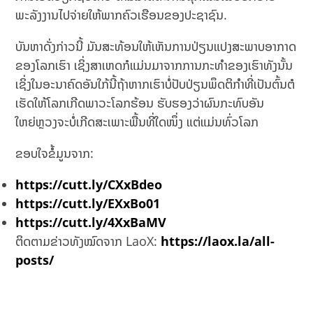
ພະລັງງານໄປຈ່າຍໃຫ້ພາກຄົວເຮືອນຂອງປະຊາຊົນ.
ບັນຫາດັ່ງກ່າວນີ້ ມັນສະທ້ອນໃຫ້ເຫັນການປ່ຽນແປງສະພາບອາກາດ
ຂອງໂລກເຮົາ ເຊິ່ງສາເຫດກໍແມ່ນມາຈາກການກະທຳຂອງເຮົາທັງນັ້ນ
ເຊິ່ງໃນອະນາຄົດອັນໃກ້ນີ້ຖ້າຫາກເຮົາບໍ່ປັບປ່ຽນພຶດຕິກໍາທີ່ເປັນຕົ້ນຕໍ
ເຮັດໃຫ້ໂລກເກີດພາວະໂລກຮ້ອນ ຮັບຮອງວ່າຜົນກະທົບອັນ
ໃຫຍ່ຫຼວງຈະບໍ່ເກີດສະເພາະພື້ນທີ່ໃດໜຶ່ງ ແຕ່ແມ່ນທົ່ວໂລກ
ຂອບໃຈຂໍ້ມູນຈາກ:
https://cutt.ly/CXxBdeo
https://cutt.ly/EXxBo01
https://cutt.ly/4XxBaMV
ຕິດຕາມຂ່າວທັງໝົດຈາກ LaoX:
https://laox.la/all-
posts/