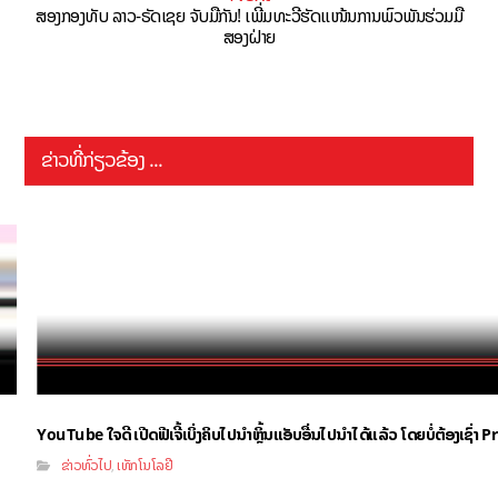
ສອງກອງທັບ ລາວ-ຣັດເຊຍ ຈັບມືກັນ! ເພີ່ມທະວີຮັດແໜ້ນການພົວພັນຮ່ວມມື
ສອງຝ່າຍ
ຂ່າວທີ່ກ່ຽວຂ້ອງ ...
YouTube ໃຈດີ ເປີດຟີເຈີ້ເບິ່ງຄິບໄປນຳຫຼິ້ນແອັບອື່ນໄປນຳໄດ້ແລ້ວ ໂດຍບໍ່ຕ້ອງເຊົ່
ຂ່າວທົ່ວໄປ
ເທັກໂນໂລຢີ
,