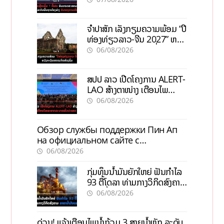
ຈຳປາສັກ ເລັ່ງກຽມຄວາມພ້ອມ “ປີ
ທ່ອງທ່ຽວລາວ-ຈີນ 2027” ຫວັງ
ກະຕຸ້ນເສດຖະກິດທ້ອງຖິ່ນ
06/08/2026
ສປປ ລາວ ເປີດໂຄງການ ALERT-
LAO ສ້າງຕາໜ່າງ ເຕືອນໄພ
ພະຍາດລະບາດທົ່ວປະເທດ
06/08/2026
Обзор службы поддержки Пин Ап
на официальном сайте с
актуальной информацией
06/08/2026
ກຸ່ມທຶນນ້ຳມັນຍັກໃຫຍ່ ຟັນກຳໄລ
93 ຕື້ໂດລາ ທ່າມກາງວິກິດສົງຄາມ
ລາຄານໍ້າມັນແພງ
06/08/2026
ດ່ວນ! ແຈ້ງເຕືອນໄພນໍ້າຖ້ວມ 3 ສາຍນໍ້າຫຼັກ ລະດັບ