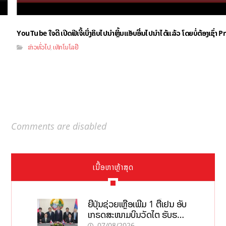
YouTube ໃຈດີ ເປີດຟີເຈີ້ເບິ່ງຄິບໄປນຳຫຼິ້ນແອັບອື່ນໄປນຳໄດ້ແລ້ວ ໂດຍບໍ່ຕ້ອງເຊົ່
ຂ່າວທົ່ວໄປ
ເທັກໂນໂລຢີ
,
Comments are disabled
ເນື້ອຫາຫຼ້າສຸດ
ຍີ່ປຸ່ນຊ່ວຍເຫຼືອເພີ່ມ 1 ຕື້ເຢນ ອັບ
ເກຣດສະໜາມບິນວັດໄຕ ຮັບຮອງ
ການເຕີບໂຕ
07/08/2026