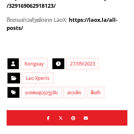
/329169062918123/
ຕິດຕາມຂ່າວທັງໝົດຈາກ LaoX:
https://laox.la/all-
posts/
Kongxay
27/09/2023
Lao Xperts
ນະຄອນຫຼວງວຽງຈັນ
ລາວເອັກ
ສິນຄ້າ