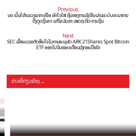
Previous
ນຍ ເນັ້ນໃຫ້ແຂວງພາກເໜືອ ເອົາໃຈໃສ່ ຄຸ້ມຄອງການລົງທຶນຜ່ານລະບົບທະນາຄານ
ດຶງດູດເງິນຕາ ແກ້ໄຂບັນຫາ ເສດຖະກິດ-ການເງິນ
Next
SEC ເລື່ອນເວລາຕັດສິນໃຈໃນການອະນຸມັດ ARK 21Shares Spot Bitcoin
ETF ອອກໄປຈົນຮອດເດືອນມັງກອນປີໜ້າ
ຂ່າວທີ່ກ່ຽວຂ້ອງ ...