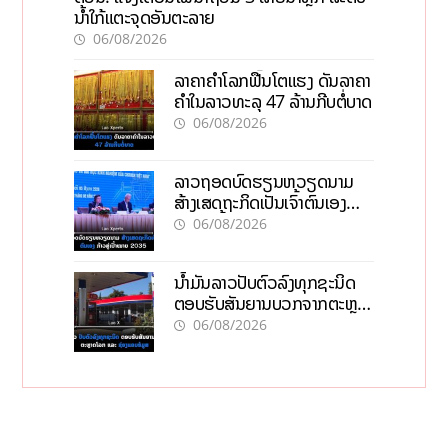
ນໍ້າໃກ້ແຕະຈຸດອັນຕະລາຍ
06/08/2026
ລາຄາຄຳໂລກຟື້ນໂຕແຮງ ດັນລາຄາ
ຄຳໃນລາວທະລຸ 47 ລ້ານກີບຕໍ່ບາດ
06/08/2026
ລາວຖອດບົດຮຽນຫວຽດນາມ
ສ້າງເສດຖະກິດເປັນເຈົ້າຕົນເອງ
ກ້າວສູ່ເປົ້າໝາຍ 2035
06/08/2026
ນໍ້າມັນລາວປັບຕົວລົງທຸກຊະນິດ
ຕອບຮັບສັນຍານບວກຈາກຕະຫຼາດ
ໂລກ ແລະ ຊ່ອງແຄບຮໍມູສ
06/08/2026