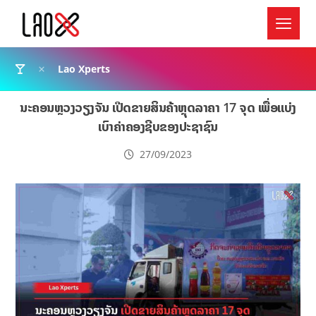
Lao Xperts
ນະຄອນຫຼວງວຽງຈັນ ເປີດຂາຍສິນຄ້າຫຼຸດລາຄາ 17 ຈຸດ ເພື່ອແບ່ງ
ເບົາຄ່າຄອງຊີບຂອງປະຊາຊົນ
27/09/2023