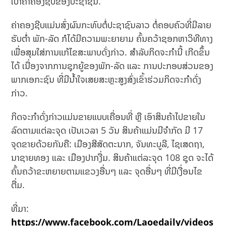
ເບົາຄ່າຄອງຊີບຂອງປະຊາຊົນ.
ຄ່າຄອງຊີບແມ່ນສົ່ງຜົນກະທົບຕໍ່ປະຊາຊົນລາວ ຕໍ່ຄອບຄົວທີ່ມີລາຍ
ຮັບຕ່ຳ ພັກ-ລັດ ກໍໄດ້ມີຄວາມພະຍາຍາມ ຄົ້ນຄວ້າຊອກຫາວິທີທາງ
ເພື່ອສຸມໃສ່ການແກ້ໄຂສະພາບດັ່ງກ່າວ. ສຳລັບກິດຈະກຳນີ້ ເກີດຂຶ້ນ
ໄດ້ ເນື່ອງຈາກການຊຸກຍູ້ຂອງພັກ-ລັດ ແລະ ການປະກອບສ່ວນຂອງ
ພາກເອກະຊົນ ທີ່ມີນ້ຳໃຈເສຍສະຫຼະສູງສົ່ງເຂົ້າຮ່ວມກິດຈະກຳດັ່ງ
ກ່າວ.
ກິດຈະກຳດັ່ງກ່າວແມ່ນຂາຍແບບເຄື່ອນທີ່ ຫຼື ເອົາສິນຄ້າໄປຂາຍໃນ
ລົດຕາມແຕ່ລະຈຸດ ເປັນເວລາ 5 ວັນ ສິນຄ້າແມ່ນມີຈໍາກັດ ມີ 17
ຈຸດຂາຍດ້ວຍກັນຄື: ເມືອງສີສັດຕະນາກ, ຈັນທະບູລີ, ໄຊເສດຖາ,
ນາຊາຍທອງ ແລະ ເມືອງປາກງື່ມ. ສິນຄ້າແຕ່ລະຈຸດ 108 ຊຸດ ຈະໄດ້
ຄົ້ນຄວ້າຂະຫຍາຍຕາມແຂວງອື່ນໆ ແລະ ຈຸດອື່ນໆ ທີ່ມີເງື່ອນໄຂ
ຕື່ມ.
ທີ່ມາ:
https://www.facebook.com/Laoedaily/videos