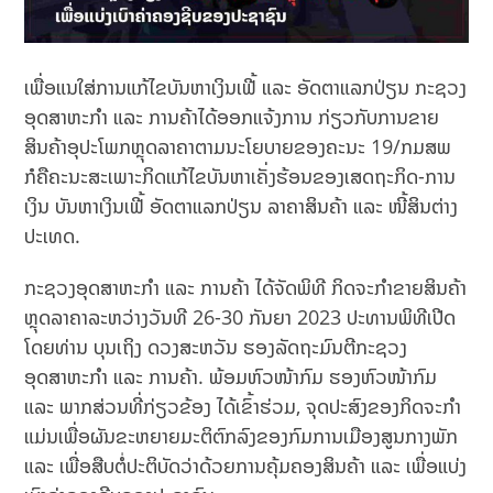
ເພື່ອແນໃສ່ການແກ້ໄຂບັນຫາເງິນເຟີ້ ແລະ ອັດຕາແລກປ່ຽນ ກະຊວງ
ອຸດສາຫະກຳ ແລະ ການຄ້າໄດ້ອອກແຈ້ງການ ກ່ຽວກັບການຂາຍ
ສິນຄ້າອຸປະໂພກຫຼຸດລາຄາຕາມນະໂຍບາຍຂອງຄະນະ 19/ກມສພ
ກໍຄືຄະນະສະເພາະກິດແກ້ໄຂບັນຫາເຄັ່ງຮ້ອນຂອງເສດຖະກິດ-ການ
ເງິນ ບັນຫາເງິນເຟີ້ ອັດຕາແລກປ່ຽນ ລາຄາສິນຄ້າ ແລະ ໜີ້ສິນຕ່າງ
ປະເທດ.
ກະຊວງອຸດສາຫະກຳ ແລະ ການຄ້າ ໄດ້ຈັດພິທີ ກິດຈະກຳຂາຍສິນຄ້າ
ຫຼຸດລາຄາລະຫວ່າງວັນທີ 26-30 ກັນຍາ 2023 ປະທານພິທີເປີດ
ໂດຍທ່ານ ບຸນເຖິງ ດວງສະຫວັນ ຮອງລັດຖະມົນຕີກະຊວງ
ອຸດສາຫະກຳ ແລະ ການຄ້າ. ພ້ອມຫົວໜ້າກົມ ຮອງຫົວໜ້າກົມ
ແລະ ພາກສ່ວນທີ່ກ່ຽວຂ້ອງ ໄດ້ເຂົ້າຮ່ວມ, ຈຸດປະສົງຂອງກິດຈະກຳ
ແມ່ນເພື່ອຜັນຂະຫຍາຍມະຕິຕົກລົງຂອງກົມການເມືອງສູນກາງພັກ
ແລະ ເພື່ອສືບຕໍ່ປະຕິບັດວ່າດ້ວຍການຄຸ້ມຄອງສິນຄ້າ ແລະ ເພື່ອແບ່ງ