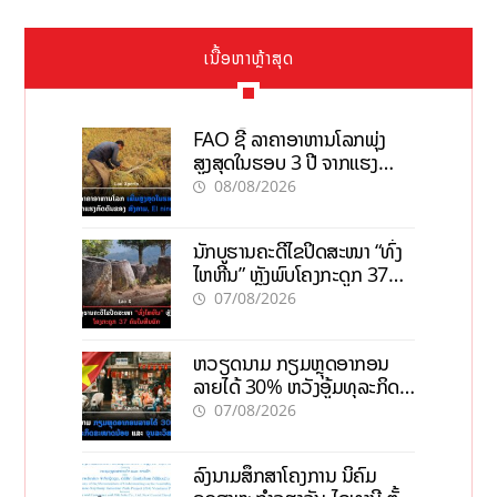
ເນື້ອຫາຫຼ້າສຸດ
FAO ຊີ້ ລາຄາອາຫານໂລກພຸ່ງ
ສູງສຸດໃນຮອບ 3 ປີ ຈາກແຮງ
ກົດດັນຂອງສົງຄາມ, El nino
08/08/2026
ນັກບູຮານຄະດີໄຂປິດສະໜາ “ທົ່ງ
ໄຫຫີນ” ຫຼັງພົບໂຄງກະດູກ 37
ຄົນໃນຫີນຍັກ
07/08/2026
ຫວຽດນາມ ກຽມຫຼຸດອາກອນ
ລາຍໄດ້ 30% ຫວັງອູ້ມທຸລະກິດ
ຂະໜາດນ້ອຍ ແລະ ຈຸນລະ
07/08/2026
ວິສາຫະກິດ
ລົງນາມສຶກສາໂຄງການ ນິຄົມ