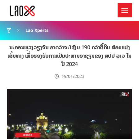
Lao Xperts
ນະຄອນຫຼວງວຽງຈັນ ຄາດວ່າຈະໃຊ້ງົບ 190 ກວ່າຕື້ກີບ ສ້ອມແປງ
ເສັ້ນທາງ ເພື່ອຮອງຮັບການເປັນປະທານອາຊຽນຂອງ ສປປ ລາວ ໃນ
ປີ 2024
19/01/2023