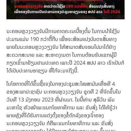
ນະຄອນຫຼວງວຽງຈັນມີການຄາດຄະເນເບື້ອງຕົ້ນ ໃນການນຳໃຊ້ງົບ
ປະມານແມ່ນ 190 ກວ່າຕື້ກີບ ເພື່ອຈະສ້ອມແປງບັນດາເສັ້ນທາງ
ພາຍໃນນະຄອນຫຼວງວຽງຈັນ ໃຫ້ສາມາດສັນຈອນໄປມາໄດ້ຢ່າງ
ສະດວກສະບາຍ ແລະ ສະອາດງາມຕາ ໃນການຕ້ອນຮັບແຂກຜູ້ມີ
ກຽດເຂົ້າມາຢ້ຽມຢາມປະເທດ ເພາະປີ 2024 ສປປ ລາວ ເຮົາເປັນກໍ
ໄດ້ເປັນປະທານອາຊຽນ ທີ່ໃກ້ຈະມາເຖິງນີ້.
ໃນໂອກາດທີ່ໄດ້ຂຶ້ນຊີ້ແຈງໃນກອງປະຊຸມສະໄໝສາມັນເທື່ອທີ 4
ຂອງສະພາປະຊາຊົນ ນະຄອນຫຼວງວຽງຈັນ ຊຸດທີ 2 ທີ່ຈັດຂຶ້ນໃນ
ວັນທີ 13 ມັງກອນ 2023 ທີ່ຜ່ານມາ. ໃນນີ້ທ່ານ ສຸລິວັນ ພົມ
ມະຫາໄຊ ຫົວໜ້າພະແນກໂຍທາທິການ ແລະ ຂົນສົ່ງ ໄດ້ໃຫ້ຮູ້ວ່າ
ພາຍຫຼັງທີ່ໄດ້ຮັບການແຕ່ງຕັ້ງຂອງຂໍ້ຕົກລົງຂອງເຈົ້າຄອງ
ນະຄອນຫຼວງວຽງຈັນ ກໍຄືພະແນກໂຍທາທິການ ແລະ ຂົນສົ່ງ