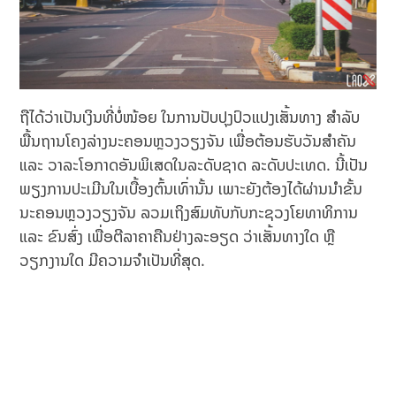
ຖືໄດ້ວ່າເປັນເງິນທີ່ບໍ່ໜ້ອຍ ໃນການປັບປຸງປົວແປງເສັ້ນທາງ ສຳລັບ
ພື້ນຖານໂຄງລ່າງນະຄອນຫຼວງວຽງຈັນ ເພື່ອຕ້ອນຮັບວັນສຳຄັນ
ແລະ ວາລະໂອກາດອັນພິເສດໃນລະດັບຊາດ ລະດັບປະເທດ. ນີ້ເປັນ
ພຽງການປະເມີນໃນເບື້ອງຕົ້ນເທົ່ານັ້ນ ເພາະຍັງຕ້ອງໄດ້ຜ່ານນຳຂັ້ນ
ນະຄອນຫຼວງວຽງຈັນ ລວມເຖິງສົມທັບກັບກະຊວງໂຍທາທິການ
ແລະ ຂົນສົ່ງ ເພື່ອຕີລາຄາຄືນຢ່າງລະອຽດ ວ່າເສັ້ນທາງໃດ ຫຼື
ວຽກງານໃດ ມີຄວາມຈຳເປັນທີ່ສຸດ.