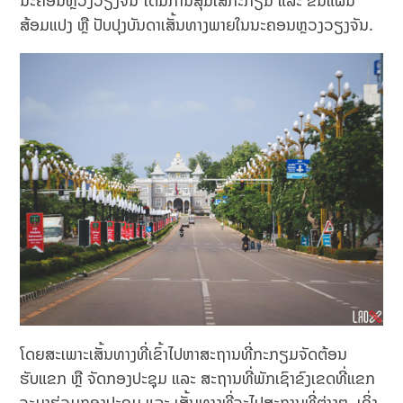
ນະຄອນຫຼວງວຽງຈັນ ໄດ້ມີການສຸມໃສ່ກະກຽມ ແລະ ຂຶ້ນແຜນ
ສ້ອມແປງ ຫຼື ປັບປຸງບັນດາເສັ້ນທາງພາຍໃນນະຄອນຫຼວງວຽງຈັນ.
ໂດຍສະເພາະເສັ້ນທາງທີ່ເຂົ້າໄປຫາສະຖານທີ່ກະກຽມຈັດຕ້ອນ
ຮັບແຂກ ຫຼື ຈັດກອງປະຊຸມ ແລະ ສະຖານທີ່ພັກເຊົາຂົງເຂດທີ່ແຂກ
ຈະມາຮ່ວມກອງປະຊຸມ ແລະ ເສັ້ນທາງທີ່ຈະໄປສະຖານທີ່ຕ່າງໆ. ເຊິ່ງ