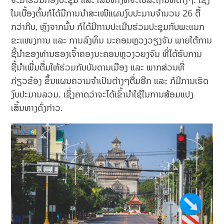
ໃນເບື້ອງຕົ້ນກໍໄດ້ມີການນຳສະເໜີແຜນງົບປະມານຈຳນວນ 26 ຕື້
ກວ່າກີບ, ຫຼັງຈາກນັ້ນ ກໍໄດ້ມີການປະເມີນຮ່ວມປະຊຸມກັບພະແນກ
ຂະແໜງການ ແລະ ການລົງທຶນ ນະຄອນຫຼວງວຽງຈັນ ພາຍໃຕ້ການ
ຊີ້ນຳຂອງທ່ານຮອງເຈົ້າຄອງນະຄອນຫຼວງວຍງຈັນ ທີ່ໄດ້ຮັບການ
ຊີ້ນຳເພີ່ມຕື່ມໃຫ້ຮ່ວມກັບບັນດານເມືອງ ແລະ ພາກສ່ວນທີ່
ກ່ຽວຂ້ອງ ຂຶ້ນແຜນຄວາມຈຳເປັນຕ່າງໆຕື່ມອີກ ແລະ ກໍມີການເຮັດ
ງົບປະມານລວມ. ເຊິ່ງຄາດວ່າຈະໄດ້ເຂົ້ານຳໃຊ້ໃນການສ້ອມແປງ
ເສັ້ນທາງດັ່ງກ່າວ.