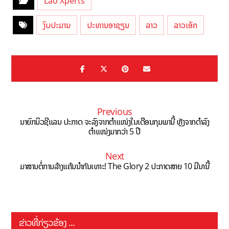
Lao Xperts
ງົບປະມານ
ປະທານອາຊຽນ
ລາວ
ລາວເອັກ
Previous
ນາຍົກນິວຊີແລນ ປະກາດ ຈະລົງຈາກຕຳແໜ່ງໃນເດືອນກຸມພານີ້ ຫຼັງຈາກດຳລົງ
ຕຳແໜ່ງມາກວ່າ 5 ປີ
Next
ມາສານຕໍ່ການລ້າງແຄ້ນນຳກັນເທາະ! The Glory 2 ປະກາດສາຍ 10 ມີນານີ້
ຂ່າວທີ່ກ່ຽວຂ້ອງ ...