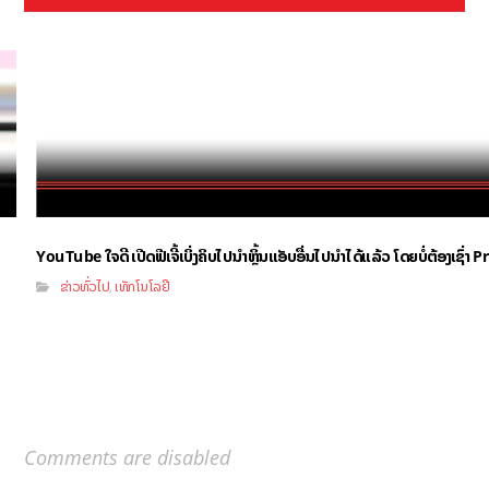
YouTube ໃຈດີ ເປີດຟີເຈີ້ເບິ່ງຄິບໄປນຳຫຼິ້ນແອັບອື່ນໄປນຳໄດ້ແລ້ວ ໂດຍບໍ່ຕ້ອງເຊົ່
ຂ່າວທົ່ວໄປ
ເທັກໂນໂລຢີ
,
Comments are disabled