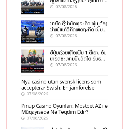
ອຸດສາຫະກຳວຽງຈັນ-ໄຊທານີ ຕັ້ງ
ເປົ້າດຶງທຶນ 150 ລ້ານໂດລາ, ສ້າງ
07/08/2026
ວຽກ 5.000 ຕຳແໜ່ງ
ນາຍົກ ຊີ້ນຳນັກທຸລະກິດໜຸ່ມ ຕ້ອງ
ນຳໜ້າແກ້ວິກິດເສດຖະກິດ ເນັ້ນດຶງ
ທຶນສາກົນ, ຫັນສູ່ດິຈິຕອນ
07/08/2026
ຍີ່ປຸ່ນຊ່ວຍເຫຼືອເພີ່ມ 1 ຕື້ເຢນ ອັບ
ເກຣດສະໜາມບິນວັດໄຕ ຮັບຮອງ
ການເຕີບໂຕ
07/08/2026
Nya casino utan svensk licens som
accepterar Swish: En jämförelse
07/08/2026
Pinup Casino Oyunları: Mostbet AZ ilə
Müqayisədə Nə Təqdim Edir?
07/08/2026