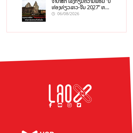
ຈຳປາສັກ ເລັ່ງກຽມຄວາມພ້ອມ “ປີ
ທ່ອງທ່ຽວລາວ-ຈີນ 2027” ຫວັງ
ກະຕຸ້ນເສດຖະກິດທ້ອງຖິ່ນ
06/08/2026