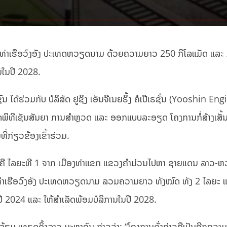
ທ່າເຮືອວົງອັງ ປະເທດຫວຽດນາມ ດ້ວຍຄວາມຍາວ 250 ກິໂລແມັດ ແລະ 
ານໃນປີ 2028.
ຫາຊົນ ໄດ້ຮ່ວມກັບ ບໍລິສັດ ຢູຊິງ ເອັນຈີເນຍຣິ້ງ ຄໍເປີເຣຊັ່ນ (Yooshin E
ັດພິທີເຊັນສັນຍາ ການສໍາຫຼວດ ແລະ ອອກແບບລະອຽດ ໂຄງການກໍ່ສ້າງເສັ້
ກ່ຽວຂ້ອງເຂົ້າຮ່ວມ.
ລຍະຄື ໄລຍະທີ 1​ ຈາກ ເມືອງທ່າແຂກ ແຂວງຄຳມ່ວນໄປຫາ ຊາຍແດນ ລາວ
່າເຮືອວົງອັງ ປະເທດຫວຽດນາມ ລວມຄວາມຍາວ ທັງໝົດ ທັງ 2 ໄລຍະ ແ
າຍປີ 2024 ແລະ ໃຫ້ສຳເລັດພ້ອມບໍລິການໃນປີ 2028.
ຕຣລ້ຽມ ​ເທຣດດິ້ງລາວ ມະຫາຊົນ ກ່າວວ່າ: “ໂຄງການດັ່ງກ່າວຖືເປັນອີກຄວາມ