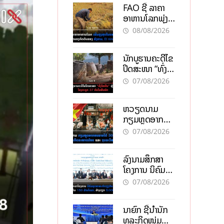
FAO ຊີ້ ລາຄາ
ອາຫານໂລກພຸ່ງ
ສູງສຸດໃນຮອບ 3
08/08/2026
ປີ ຈາກແຮງ
ກົດດັນຂອງ
ນັກບູຮານຄະດີໄຂ
ສົງຄາມ, El
ປິດສະໜາ “ທົ່ງ
nino
ໄຫຫີນ” ຫຼັງພົບ
07/08/2026
ໂຄງກະດູກ 37
ຄົນໃນຫີນຍັກ
ຫວຽດນາມ
ກຽມຫຼຸດອາກອນ
ລາຍໄດ້ 30%
07/08/2026
ຫວັງອູ້ມທຸລະກິດ
ຂະໜາດນ້ອຍ
ລົງນາມສຶກສາ
ແລະ ຈຸນລະ
ໂຄງການ ນິຄົມ
ວິສາຫະກິດ
ອຸດສາຫະກຳ
07/08/2026
ວຽງຈັນ-ໄຊທານີ
ຕັ້ງເປົ້າດຶງທຶນ
ນາຍົກ ຊີ້ນຳນັກ
150 ລ້ານໂດລາ,
ທຸລະກິດໜຸ່ມ
ສ້າງວຽກ 5.000