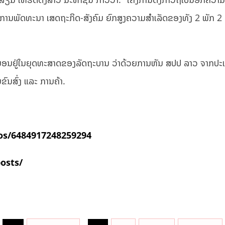
ໃນການພັດທະນາ ເສດຖະກິດ-ສັງຄົມ ຍົກສູງຄວາມສຳເລັດຂອງທັງ 2 ​ພັກ 2 ລ
ນຢູ່ໃນຍຸດທະສາດຂອງລັດຖະບານ ວ່າດ້ວຍການຫັນ ສປປ ລາວ ຈາກປະເທດ
ຂົນສົ່ງ ແລະ ການຄ້າ.
os/6484917248259294
posts/