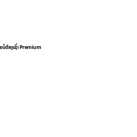
ດຍບໍ່ຕ້ອງເຊົ່າ Premium