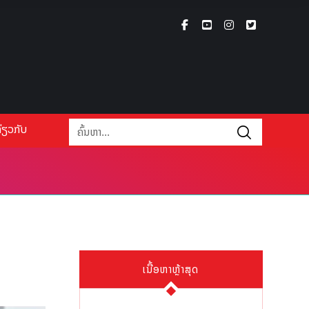
່ຽວກັບ
ເນື້ອຫາຫຼ້າສຸດ