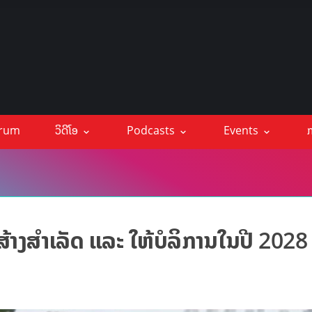
orum
ວິດີໂອ
Podcasts
Events
ກ
້າງສຳເລັດ ແລະ ໃຫ້ບໍລິການໃນປີ 2028