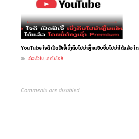
YouTube ໃຈດີ ເປີດຟີເຈີ້ເບິ່ງຄິບໄປນຳຫຼິ້ນແອັບອື່ນໄປນຳໄດ້ແລ້ວ ໂ
ຂ່າວທົ່ວໄປ
ເທັກໂນໂລຢີ
,
Comments are disabled