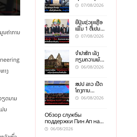
ຕ້ອງນຳໜ້າແກ້
ຕຳແໜ່ງ
07/08/2026
ວິກິດເສດຖະກິດ
ເນັ້ນດຶງທຶນ
ຍີ່ປຸ່ນຊ່ວຍເຫຼືອ
ສາກົນ, ຫັນສູ່ດິຈິ
ເພີ່ມ 1 ຕື້ເຢນ
ຕອນ
ມູນຄ່າການ
ອັບເກຣດ
07/08/2026
ສະໜາມບິນວັດ
ໄຕ ຮັບຮອງການ
ຈຳປາສັກ ເລັ່ງ
ເຕີບໂຕ
ກຽມຄວາມພ້ອມ
ngineering
“ປີທ່ອງທ່ຽວ
06/08/2026
ນທາງ
ລາວ-ຈີນ 2027”
ຫວັງກະຕຸ້ນ
ສປປ ລາວ ເປີດ
ເສດຖະກິດ
ໂຄງການ
ທ້ອງຖິ່ນ
ALERT-LAO
-ຫວຽດນາມ
06/08/2026
ສ້າງຕາໜ່າງ
ມ່ນ
ເຕືອນໄພພະຍາດ
Обзор службы
ລະບາດທົ່ວ
поддержки Пин Ап на
ປະເທດ
официальном сайте с
06/08/2026
актуальной
ຫວັງໜຶ່ງ