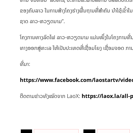
ຂອງຄົນລາວ ໃນການສ້າງໂຄງຮ່າງພື້ນຖານທີ່ສຳຄັນ ນຳໃຊ້ເຂົ້າ
ຊາດ ລາວ-ຫວຽດນາມ”.
ໂຄງການທາງລົດໄຟ ລາວ-ຫວຽດນາມ ແມ່ນໜຶ່ງໃນໂຄງການທີ່ນອ
ທາງອອກສູ່ທະເລ ໃຫ້ເປັນປະເທດທີ່ເຊື່ອມໂຍງ ເຊື່ອມຈອດ ການ
ທີ່ມາ:
https://www.facebook.com/laostartv/vide
ຕິດຕາມຂ່າວທັງໝົດຈາກ LaoX:
https://laox.la/all-