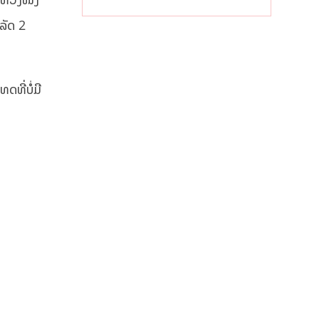
информацией
ັດ 2​
ທີ່ບໍ່ມີ