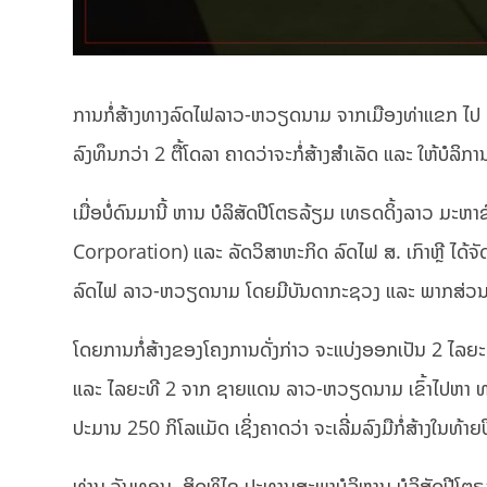
ການກໍ່ສ້າງທາງລົດໄຟລາວ-ຫວຽດນາມ ຈາກເມືອງທ່າແຂກ ໄປ 
ລົງທຶນກວ່າ 2 ຕື້ໂດລາ ຄາດວ່າຈະກໍ່ສ້າງສຳເລັດ ແລະ ໃຫ້ບໍລິກ
ເມື່ອບໍ່ດົນມານີ້ ຫານ ບໍ​ລິ​ສັດ​ປີ​ໂຕຣລ້ຽມ ​ເທຣດດິ້ງລາວ ມະ
Corporation) ແລະ ລັດວິສາຫະກິດ ລົດໄຟ ສ. ເກົາຫຼີ ໄດ້ຈ
ລົດໄຟ ລາວ-ຫວຽດນາມ ໂດຍມີບັນດາກະຊວງ ແລະ ພາກສ່ວນທີ່
ໂດຍການກໍ່ສ້າງຂອງໂຄງການດັ່ງກ່າວ ຈະແບ່ງອອກເປັນ 2 ໄ
ແລະ ໄລຍະທີ 2 ຈາກ ຊາຍແດນ ລາວ-ຫວຽດນາມ ເຂົ້າໄປຫາ ທ
ປະມານ 250 ກິໂລແມັດ ເຊິ່ງຄາດວ່າ ຈະເລີ່ມລົງມືກໍ່ສ້າງໃນທ້
ທ່ານ​ ຈັນທອນ ສິດທິ​ໄຊ ປະທານສະພາບໍລິ​ຫານ ບໍ​ລິ​ສັດ​ປີ​ໂ