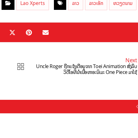
Lao Xperts
ລາວ
ລາວເອັກ
ຫວຽດນາມ
Next
Uncle Roger ຖືກແຈ້ງເຕືອນຈາກ Toei Animation ສັ່ງລຶບ
ວິດີໂອທີ່ນຳເນື້ອຫາອະນິເມະ One Piece ມາໃຊ້