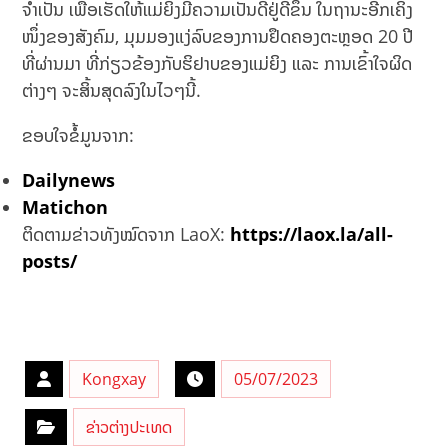
ຈຳເປັນ ເພື່ອເຮັດໃຫ້ແມ່ຍິງມີຄວາມເປັນດີຢູ່ດີຂຶ້ນ ໃນຖານະອີກເຄິ່ງ
ໜຶ່ງຂອງສັງຄົມ, ມຸມມອງແງ່ລົບຂອງການຢຶດຄອງຕະຫຼອດ 20 ປີ
ທີ່ຜ່ານມາ ທີ່ກ່ຽວຂ້ອງກັບຮິຢາບຂອງແມ່ຍິງ ແລະ ການເຂົ້າໃຈຜິດ
ຕ່າງໆ ຈະສິ້ນສຸດລົງໃນໄວໆນີ້.
ຂອບໃຈຂໍ້ມູນຈາກ:
Dailynews
Matichon
ຕິດຕາມຂ່າວທັງໝົດຈາກ LaoX:
https://laox.la/all-
posts/
Kongxay
05/07/2023
ຂ່າວຕ່າງປະເທດ