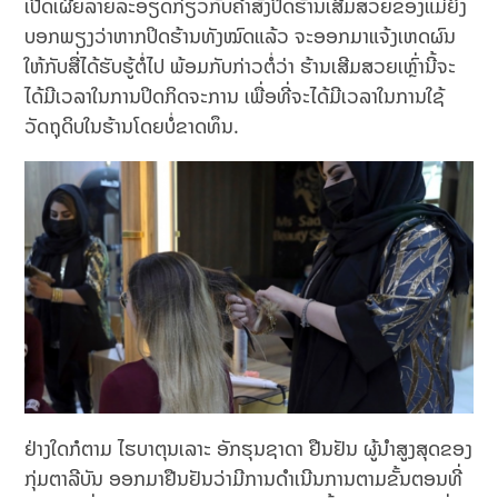
ເປີດເຜີຍລາຍລະອຽດກ່ຽວກັບຄຳສັ່ງປິດຮ້ານເສີມສວຍຂອງແມ່ຍິງ
ບອກພຽງວ່າຫາກປິດຮ້ານທັງໝົດແລ້ວ ຈະອອກມາແຈ້ງເຫດຜົນ
ໃຫ້ກັບສື່ໄດ້ຮັບຮູ້ຕໍ່ໄປ ພ້ອມກັບກ່າວຕໍ່ວ່າ ຮ້ານເສີມສວຍເຫຼົ່ານີ້ຈະ
ໄດ້ມີເວລາໃນການປິດກິດຈະການ ເພື່ອທີ່ຈະໄດ້ມີເວລາໃນການໃຊ້
ວັດຖຸດິບໃນຮ້ານໂດຍບໍ່ຂາດທຶນ.
ຢ່າງໃດກໍຕາມ ໄຮບາຕຸນເລາະ ອັກຮຸນຊາດາ ຢືນຢັນ ຜູ້ນຳສູງສຸດຂອງ
ກຸ່ມຕາລີບັນ ອອກມາຢືນຢັນວ່າມີການດຳເນີນການຕາມຂັ້ນຕອນທີ່