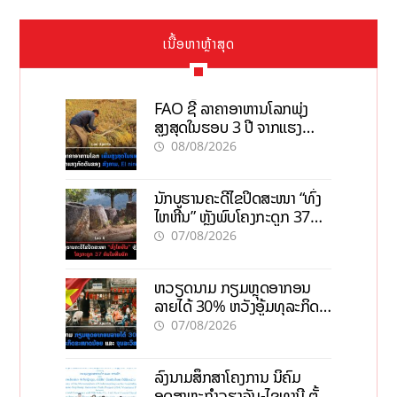
ເນື້ອຫາຫຼ້າສຸດ
FAO ຊີ້ ລາຄາອາຫານໂລກພຸ່ງ
ສູງສຸດໃນຮອບ 3 ປີ ຈາກແຮງ
ກົດດັນຂອງສົງຄາມ, El nino
08/08/2026
ນັກບູຮານຄະດີໄຂປິດສະໜາ “ທົ່ງ
ໄຫຫີນ” ຫຼັງພົບໂຄງກະດູກ 37
ຄົນໃນຫີນຍັກ
07/08/2026
ຫວຽດນາມ ກຽມຫຼຸດອາກອນ
ລາຍໄດ້ 30% ຫວັງອູ້ມທຸລະກິດ
ຂະໜາດນ້ອຍ ແລະ ຈຸນລະ
07/08/2026
ວິສາຫະກິດ
ລົງນາມສຶກສາໂຄງການ ນິຄົມ
ອຸດສາຫະກຳວຽງຈັນ-ໄຊທານີ ຕັ້ງ