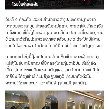
ວັນທີ 4 ກໍລະກົດ 2023 ສຳນັກຂ່າວຕ່າງປະເທດລາຍງານຈາກ
ນະຄອນຫຼວງຄາບູນ ປະເທດອັບການິສຖານ ກະຊວງສິນທຳຂອງອັບ
ການິສຖານ ທີ່ກໍ່ຕັ້ງໂດຍລັດຖະບານຕາລີບັນ ປະກາດເມື່ອວັນອັງຄານ
ທີ່ຜ່ານມາວ່າຮ້ານເສີມສວຍທຸກແຫ່ງທົ່ວປະເທດ ຕ້ອງປິດບໍລິການ
ພາຍໃນໄລຍະເວລາ 1 ເດືອນ ໂດຍບໍ່ມີການໃຫ້ເຫດຜົນຢ່າງຊັດເຈນ.
ການອອກຄຳສັ່ງນີ້ຖືວ່າເປັນການຈຳກັດສິດທິ ແລະ ເສລີພາບຂອງ
ແມ່ຍິງໃນອັບການິສຖານ ທີ່ປົກຄອງໂດຍກຸ່ມຕາລີບັນ ທີ່ເຄັ່ງຄັດ
ເລື່ອງຫຼັກສາສະໜາອິດສະລາມຢ່າງຫຼວງຫຼາຍ ໂດຍກ່ອນໜ້ານີ້ກຸ່ມ
ຕາລີບັນ ໄດ້ສັ່ງຫ້າມໃຫ້ແມ່ຍິງຮຽນໜັງສື ຫ້າມປາກົດຕົວໃນ
ສະຖານທີ່ສາທາລະນະ ແລະ ຫ້າມຈ້າງງານແມ່ຍິງທຸກຢ່າງ.