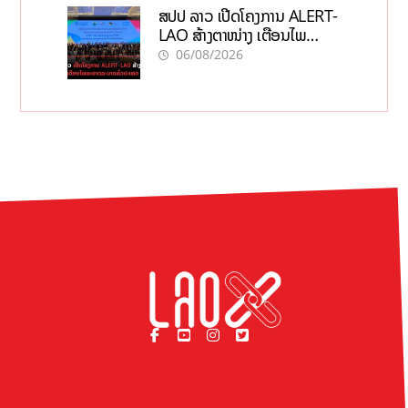
ສປປ ລາວ ເປີດໂຄງການ ALERT-
LAO ສ້າງຕາໜ່າງ ເຕືອນໄພ
ພະຍາດລະບາດທົ່ວປະເທດ
06/08/2026