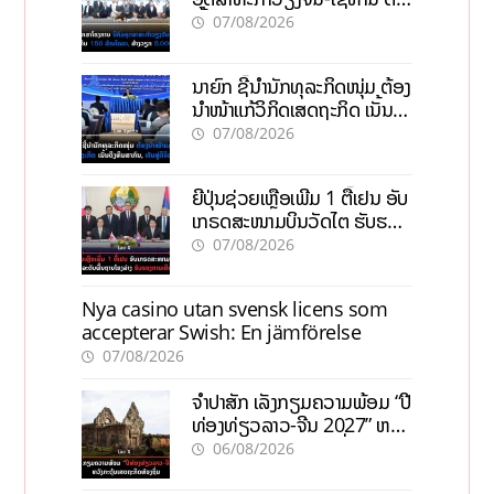
ເປົ້າດຶງທຶນ 150 ລ້ານໂດລາ, ສ້າງ
07/08/2026
ວຽກ 5.000 ຕຳແໜ່ງ
ນາຍົກ ຊີ້ນຳນັກທຸລະກິດໜຸ່ມ ຕ້ອງ
ນຳໜ້າແກ້ວິກິດເສດຖະກິດ ເນັ້ນດຶງ
ທຶນສາກົນ, ຫັນສູ່ດິຈິຕອນ
07/08/2026
ຍີ່ປຸ່ນຊ່ວຍເຫຼືອເພີ່ມ 1 ຕື້ເຢນ ອັບ
ເກຣດສະໜາມບິນວັດໄຕ ຮັບຮອງ
ການເຕີບໂຕ
07/08/2026
Nya casino utan svensk licens som
accepterar Swish: En jämförelse
07/08/2026
ຈຳປາສັກ ເລັ່ງກຽມຄວາມພ້ອມ “ປີ
ທ່ອງທ່ຽວລາວ-ຈີນ 2027” ຫວັງ
ກະຕຸ້ນເສດຖະກິດທ້ອງຖິ່ນ
06/08/2026