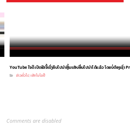
YouTube ໃຈດີ ເປີດຟີເຈີ້ເບິ່ງຄິບໄປນຳຫຼິ້ນແອັບອື່ນໄປນຳໄດ້ແລ້ວ ໂດຍບໍ່ຕ້ອງເຊົ່
ຂ່າວທົ່ວໄປ
ເທັກໂນໂລຢີ
,
Comments are disabled