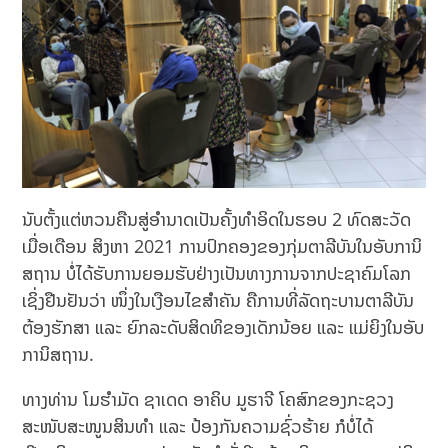
ນັບຕັ້ງແຕ່ຫວນຄືນສູ່ອຳນາດເປັນຄັ້ງທຳອິດໃນຮອບ 2 ທົດສະວັດ
ເມື່ອເດືອນ ສິງຫາ 2021 ການປົກຄອງຂອງກຸ່ມຕາລີບັນໃນອັບການິ
ສຖານ ບໍ່ໄດ້ຮັບການຍອມຮັບຢ່າງເປັນທາງການຈາກປະຊາຄົມໂລກ
ເຊິ່ງຢືນຢັນວ່າ ໜຶ່ງໃນເງືອນໄຂສຳຄັນ ຄືການທີ່ລັດຖະບານຕາລີບັນ
ຕ້ອງຮັກສາ ແລະ ຍົກລະດັບສິດທິຂອງເດັກນ້ອຍ ແລະ ແມ່ຍິງໃນອັບ
ການິສຖານ.
ທາງທ່ານ ໂມຮຳມັດ ຊາເດດ ອາຄິບ ມູຮາຈີ ໂຄສົກຂອງກະຊວງ
ສະໜັບສະໜູນສິນທຳ ແລະ ປ້ອງກັນຄວາມຊົ່ວຮ້າຍ ກໍບໍ່ໄດ້