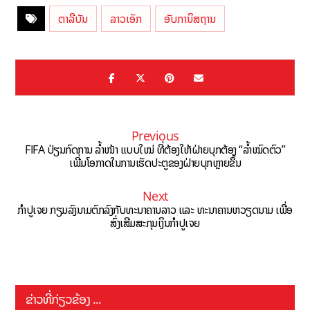
ຕາລີບັນ
ລາວເອັກ
ອັບການິສຖານ
Previous
FIFA ປ່ຽນກົດການ ລໍ້າໜ້າ ແບບໃໝ່ ທີ່ຕ້ອງໃຫ້ຝ່າຍບຸກຕ້ອງ “ລໍ້າໝົດຕົວ”
ເພີ່ມໂອກາດໃນການເຮັດປະຕູຂອງຝ່າຍບຸກຫຼາຍຂຶ້ນ
Next
ກຳປູເຈຍ ກຽມລົງນາມຕົກລົງກັບທະນາຄານລາວ ແລະ ທະນາຄານຫວຽດນາມ ເພື່ອ
ສົ່ງເສີມສະກຸນເງິນກຳປູເຈຍ
ຂ່າວທີ່ກ່ຽວຂ້ອງ ...