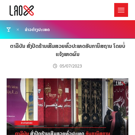
ຂ່າວຕ່າງປະເທດ
ຕາລີບັນ ສັ່ງປິດຮ້ານເສີມສວຍທົ່ວປະເທດອັບການິສຖານ ໂດຍບໍ່
ແຈ້ງເຫດຜົນ
05/07/2023