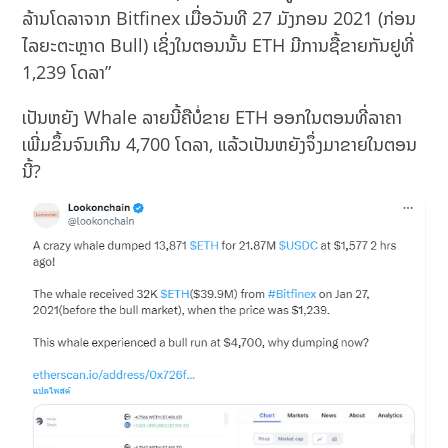
ລ້ານໂດລາຈາກ Bitfinex ເມື່ອວັນທີ 27 ມັງກອນ 2021 (ກ່ອນ
ໄລຍະຕະຫຼາດ Bull) ເຊິ່ງໃນຕອນນັ້ນ ETH ມີການຊື້ຂາຍກັນຢູທີ່
1,239 ໂດລາ”
ເປັນຫຍັງ Whale ລາຍນີ້ຄືບໍ່ຂາຍ ETH ອອກໃນຕອນທີ່ລາຄາ
ເພີ່ມຂຶ້ນຈົນເກີນ 4,700 ໂດລາ, ແລ້ວເປັນຫຍັງຈຶ່ງມາຂາຍໃນຕອນ
ນີ້?