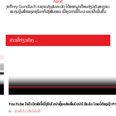
Next
Jeffrey Gundlach ຣາຊາແຫ່ງພັນທະບັດ ໄດ້ອອກມາເຕືອນກ່ຽວກັບສະຖານະ
ສະກຸນເງິນສຳຮອງຂອງໂລກກຳລັງສັ່ນຄອນ ເນື່ອງຈາກໜີ້ໃນປະເທດທີ່ເພີ່ມຂຶ້ນ
ຂ່າວທີ່ກ່ຽວຂ້ອງ ...
YouTube ໃຈດີ ເປີດຟີເຈີ້ເບິ່ງຄິບໄປນຳຫຼິ້ນແອັບອື່ນໄປນຳໄດ້ແລ້ວ ໂດຍບໍ່ຕ້ອງເຊົ່
ຂ່າວທົ່ວໄປ
ເທັກໂນໂລຢີ
,