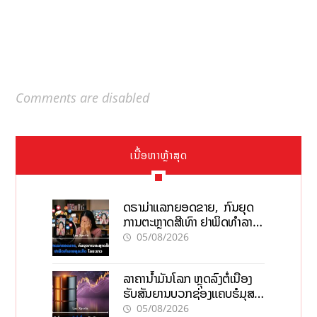
Comments are disabled
ເນື້ອຫາຫຼ້າສຸດ
ດຣາມ່າແລກຍອດຂາຍ, ກົນຍຸດ
ການຕະຫຼາດສີເທົາ ຢາພິດທຳລາຍ
ທຸລະກິດ ໄລຍະຍາວ
05/08/2026
ລາຄານ້ຳມັນໂລກ ຫຼຸດລົງຕໍ່ເນື່ອງ
ຮັບສັນຍານບວກຊ່ອງແຄບຮໍມຸສ
ຈັບຕາລາຄາໃນລາວ
05/08/2026