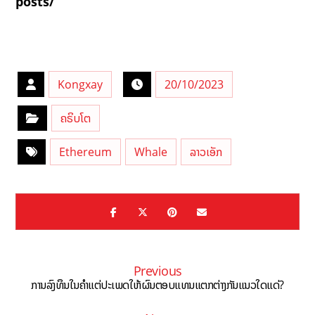
posts/
Kongxay
20/10/2023
ຄຣິບໂຕ
Ethereum
Whale
ລາວເອັກ
Previous
ການລົງທຶນໃນຄຳແຕ່ປະເພດໃຫ້ຜົນຕອບແທນແຕກຕ່າງກັນແນວໃດແດ່?