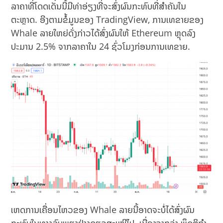
ລາຄາທີ່ໂດດເດັ່ນນີ້ມີທ່າອ່ຽງທີ່ຈະສົ່ງຜົນກະທົບທີ່ສຳຄັນໃນ
ຕະຫຼາດ. ອີງຕາມຂໍ້ມູນຂອງ TradingView, ການເທຂາຍຂອງ
Whale ລາຍໃຫຍ່ດັ່ງກ່າວໄດ້ສົ່ງຜົນໃຫ້ Ethereum ຫຼຸດລົງ
ປະມານ 2.5% ຈາກລາຄາໃນ 24 ຊົ່ວໂມງກ່ອນການເທຂາຍ.
ເຫດການເຄື່ອນໄຫວຂອງ Whale ລາຍນີ້ອາດຈະບໍ່ໄດ້ສົ່ງຜົນ
ກະທົບໃນທາງລົບພຽງຢ່າງດຽວສະເໝີໄປ. ເນື່ອງຈາກວ່າ ພຶດຕິກໍາ