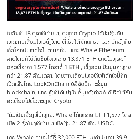
ໃນວັນທີ 18 ຕຸລາທີ່ຜ່ານມາ, ຕະຫຼາດ Crypto ໄດ້ປະເຊີນກັບ
ເຫດການເຄື່ອນໄຫວຄັ້ງໃຫຍ່ ທີ່ເຮັດໃຫ້ນັກເທຣດ ແລະ ນັກລົງທຶນ
ທົ່ວໂລກປະຫຼາດໃຈໄປຕາມໆກັນ, ເພາະ Whale Ethereum
ລາຍໃຫຍ່ກໍໄດ້ຕັດສິນໃຈເທຂາຍ 13,871 ETH ພາຍໃນທຸລະກໍາ
ດຽວທີ່ລາຄາ 1,577 ໂດລາຕໍ່ 1 ETH , ເຊິ່ງລວມເປັນມູນຄ່າຫຼາຍ
ກວ່າ 21.87 ລ້ານໂດລາ. ໂດຍການເຄື່ອນໄຫວທີ່ໜ້າຕົກໃຈນີ້ຖືກ
ເປີດເຜີຍໂດຍ LookOnChain ບໍລິສັດວິເຄາະຂໍ້ມູນ
blockchain, ພາຍຫຼັງທີ່ໄດ້ແບ່ງປັນຂໍ້ມູນດັ່ງກ່າວກໍໄດ້ເຮັດໃຫ້ສັ່ນ
ສະເທືອນໄປທົ່ວຕະຫຼາດ Crypto.
“ມັນເປັນເລື່ອງທີ່ບ້າຫຼາຍ, Whale ໄດ້ເທຂາຍ ETH 1,577 ໂດລາ
ເມື່ອ 2 ຊົ່ວໂມງທີ່ຜ່ານມາເພື່ອເງິນ 21.87 ລ້ານ USDC.
ໂດຍ Whale ລາຍນີ້ໄດ້ຊື້ 32,000 ETH ມູນຄ່າປະມານ 39.9