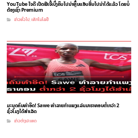
YouTube ໃຈດີ ເປີດຟີເຈີ້ເບິ່ງຄິບໄປນຳຫຼິ້ນແອັບອື່ນໄປນຳໄດ້ແລ້ວ ໂດຍບໍ່
ຕ້ອງເຊົ່າ Premium
ຂ່າວທົ່ວໄປ
ເທັກໂນໂລຢີ
,
ມະນຸດຄົນທຳອິດ! Sawe ທຳລາຍກຳແພງແລ່ນມາຣາທອນຕ່ຳກວ່າ 2
ຊົ່ວໂມງໄດ້ສຳເລັດ
ຂ່າວຕ່າງປະເທດ