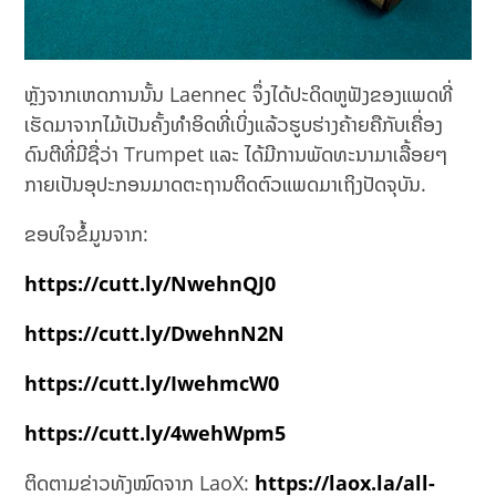
ຫຼັງຈາກເຫດການນັ້ນ Laennec ຈຶ່ງໄດ້ປະດິດຫູຟັງຂອງແພດທີ່
ເຮັດມາຈາກໄມ້ເປັນຄັ້ງທຳອິດທີ່ເບິ່ງແລ້ວຮູບຮ່າງຄ້າຍຄືກັບເຄື່ອງ
ດົນຕີທີ່ມີຊື່ວ່າ Trumpet ແລະ ໄດ້ມີການພັດທະນາມາເລື້ອຍໆ
ກາຍເປັນອຸປະກອນມາດຕະຖານຕິດຕົວແພດມາເຖິງປັດຈຸບັນ.
ຂອບໃຈຂໍ້ມູນຈາກ:
https://cutt.ly/NwehnQJ0
https://cutt.ly/DwehnN2N
https://cutt.ly/IwehmcW0
https://cutt.ly/4wehWpm5
ຕິດຕາມຂ່າວທັງໝົດຈາກ LaoX:
https://laox.la/all-