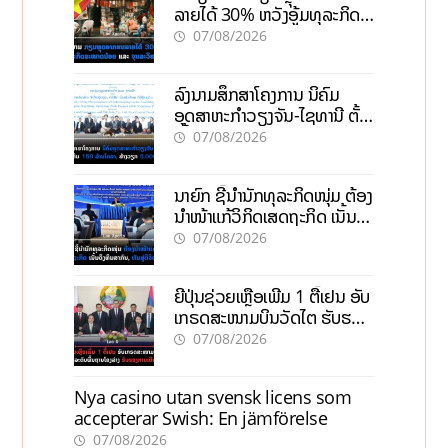
ລາຍໄດ້ 30% ຫວັງອູ້ມທຸລະກິດ
ຂະໜາດນ້ອຍ ແລະ ຈຸນລະ
07/08/2026
ວິສາຫະກິດ
ລົງນາມສຶກສາໂຄງການ ນິຄົມ
ອຸດສາຫະກຳວຽງຈັນ-ໄຊທານີ ຕັ້ງ
ເປົ້າດຶງທຶນ 150 ລ້ານໂດລາ, ສ້າງ
07/08/2026
ວຽກ 5.000 ຕຳແໜ່ງ
ນາຍົກ ຊີ້ນຳນັກທຸລະກິດໜຸ່ມ ຕ້ອງ
ນຳໜ້າແກ້ວິກິດເສດຖະກິດ ເນັ້ນດຶງ
ທຶນສາກົນ, ຫັນສູ່ດິຈິຕອນ
07/08/2026
ຍີ່ປຸ່ນຊ່ວຍເຫຼືອເພີ່ມ 1 ຕື້ເຢນ ອັບ
ເກຣດສະໜາມບິນວັດໄຕ ຮັບຮອງ
ການເຕີບໂຕ
07/08/2026
Nya casino utan svensk licens som
accepterar Swish: En jämförelse
07/08/2026