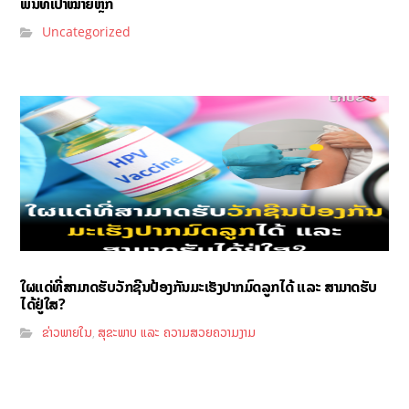
ພື້ນທີ່ເປົ້າໝາຍຫຼັກ
Uncategorized
ໃຜແດ່ທີ່ສາມາດຮັບວັກຊີນປ້ອງກັນມະເຮັງປາກມົດລູກໄດ້ ແລະ ສາມາດຮັບ
ໄດ້ຢູ່ໃສ?
ຂ່າວພາຍໃນ
ສຸຂະພາບ ແລະ ຄວາມສວຍຄວາມງາມ
,