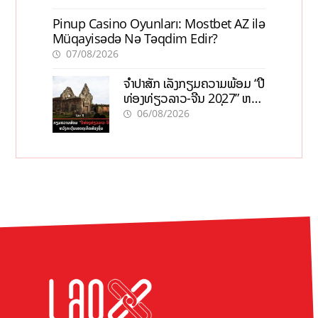
Pinup Casino Oyunları: Mostbet AZ ilə
Müqayisədə Nə Təqdim Edir?
07/08/2026
ຈຳປາສັກ ເລັ່ງກຽມຄວາມພ້ອມ “ປີ
ທ່ອງທ່ຽວລາວ-ຈີນ 2027” ຫວັງ
ກະຕຸ້ນເສດຖະກິດທ້ອງຖິ່ນ
06/08/2026