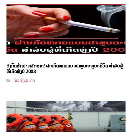
ອັງກິດສ້າງປະຫວັດສາດ! ຜ່ານກົດໝາຍແບນຢາສູບຕະຫຼອດຊີວິດ ສຳລັບຜູ້
ທີ່ເກີດຫຼັງປີ 2008
ຂ່າວຕ່າງປະເທດ