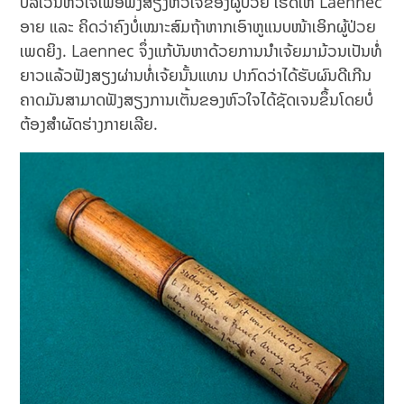
ບໍລິເວນຫົວໃຈເພື່ອຟັງສຽງຫົວໃຈຂອງຜູ້ປ່ວຍ ເຮັດໃຫ້ Laennec
ອາຍ ແລະ ຄິດວ່າຄົງບໍ່ເໝາະສົມຖ້າຫາກເອົາຫູແນບໜ້າເອິກຜູ້ປ່ວຍ
ເພດຍິງ. Laennec ຈຶ່ງແກ້ບັນຫາດ້ວຍການນຳເຈ້ຍມາມ້ວນເປັນທໍ່
ຍາວແລ້ວຟັງສຽງຜ່ານທໍ່ເຈ້ຍນັ້ນແທນ ປາກົດວ່າໄດ້ຮັບຜົນດີເກີນ
ຄາດມັນສາມາດຟັງສຽງການເຕັ້ນຂອງຫົວໃຈໄດ້ຊັດເຈນຂຶ້ນໂດຍບໍ່
ຕ້ອງສຳຜັດຮ່າງກາຍເລີຍ.