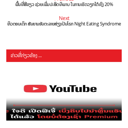
ພື້ນທີ່ສີຂຽວ ຊ່ວຍເພີ່ມປະສິດທິພາບ ໃນການເຮັດວຽກໄດ້ເຖິງ 20%
Next
ຫິວຕອນເດິກ ສັນຍານອັນຕະລາຍສ່ຽງເປັນໂຣກ Night Eating Syndrome
ຂ່າວທີ່ກ່ຽວຂ້ອງ ...