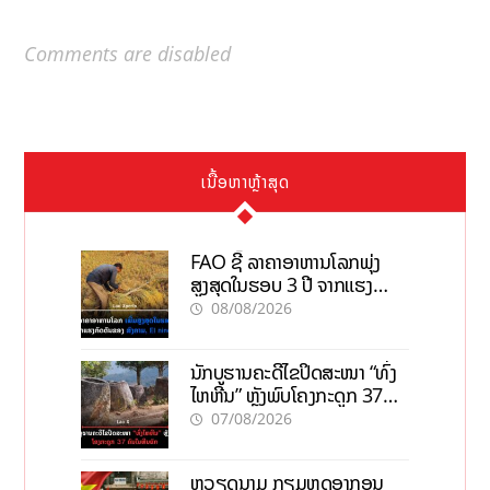
Comments are disabled
ເນື້ອຫາຫຼ້າສຸດ
FAO ຊີ້ ລາຄາອາຫານໂລກພຸ່ງ
ສູງສຸດໃນຮອບ 3 ປີ ຈາກແຮງ
ກົດດັນຂອງສົງຄາມ, El nino
08/08/2026
ນັກບູຮານຄະດີໄຂປິດສະໜາ “ທົ່ງ
ໄຫຫີນ” ຫຼັງພົບໂຄງກະດູກ 37
ຄົນໃນຫີນຍັກ
07/08/2026
ຫວຽດນາມ ກຽມຫຼຸດອາກອນ