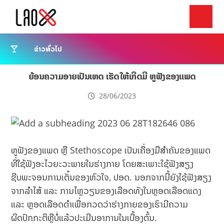
ຂ່າວທົ່ວໄປ
ຍ້ອນຄວາມອາຍເປັນເຫດ ເຮັດໃຫ້ເກີດມີ ຫູຟັງຂອງແພດ
28/06/2023
ຫູຟັງຂອງແພດ ຫຼື Stethoscope ເປັນເຄື່ອງມືສຳຄັນຂອງແພດ
ທີ່ໃຊ້ຟັງອະໄວຍະວະພາຍໃນຮ່າງກາຍ ໂດຍສະເພາະໃຊ້ຟັງສຽງ
ຊີບພະຈອນການເຕັ້ນຂອງຫົວໃຈ, ປອດ. ນອກຈາກນີ້ຍັງໃຊ້ຟັງສຽງ
ຈາກລຳໄສ້ ແລະ ການໄຫຼວຽນຂອງເລືອດທັງໃນຫຼອດເລືອດແດງ
ແລະ ຫຼອດເລືອດດຳເພື່ອກວດວ່າຮ່າງກາຍຂອງເຮົາມີຄວາມ
ຜິດປົກກະຕິຫຼືບໍ່ແລ້ວປະເມີນອາການໃນເບື້ອງຕົ້ນ.