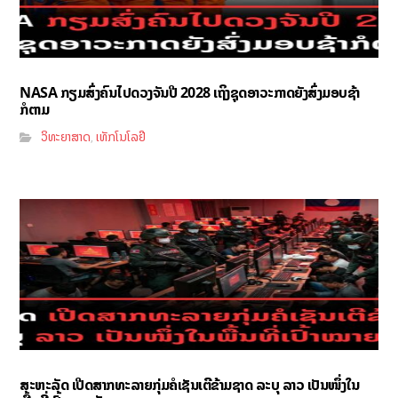
NASA ກຽມສົ່ງຄົນໄປດວງຈັນປີ 2028 ເຖິງຊຸດອາວະກາດຍັງສົ່ງມອບຊ້າ
ກໍຕາມ
ວິທະຍາສາດ
ເທັກໂນໂລຢີ
,
ສະຫະລັດ ເປີດສາກທະລາຍກຸ່ມຄໍເຊັນເຕີຂ້າມຊາດ ລະບຸ ລາວ ເປັນໜຶ່ງໃນ