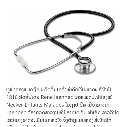
ຫູຟັງຂອງແພດຖືກປະດິດຂຶ້ນມາຄັ້ງທຳອິດທີ່ປະເທດຝຣັ່ງໃນປີ
1816 ຄິດຄົ້ນໂດຍ Rene laennec ນາຍແພດປະຈຳໂຮງໝໍ
Necker-Enfants Malades ໃນກຸງປາຣີສ ເນື່ອງມາຈາກ
Laennec ຕ້ອງກວດສາວງາມທີ່ມີອາກາດເຈັບໜ້າເອິກ ລາວວິນິດ
ໄສວ່ານາງອາດຈະເປັນໂຣກຫົວໃຈ ຈຶ່ງຕ້ອງແນບຫູລົງທີ່ໜ້າເອິກ