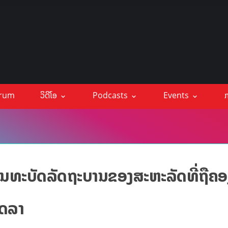
orum
ວິດີໂອ
Podcasts
Events
ກ
ຍພັນທະບັດລັດຖະບານຂອງສະຫະລັດທີ່ຖືຄອງ
ໂດລາ