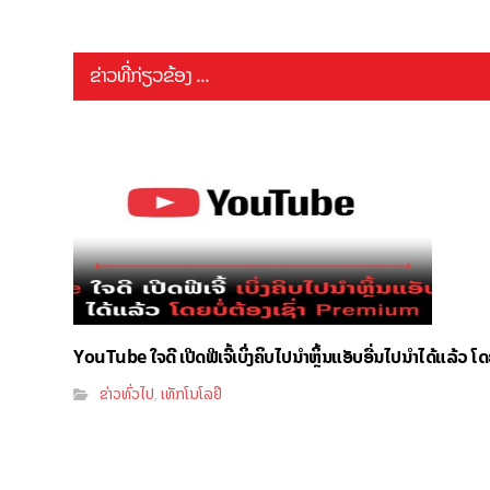
ຂ່າວທີ່ກ່ຽວຂ້ອງ ...
YouTube ໃຈດີ ເປີດຟີເຈີ້ເບິ່ງຄິບໄປນຳຫຼິ້ນແອັບອື່ນໄປນຳໄດ້ແລ້ວ ໂ
ຂ່າວທົ່ວໄປ
ເທັກໂນໂລຢີ
,