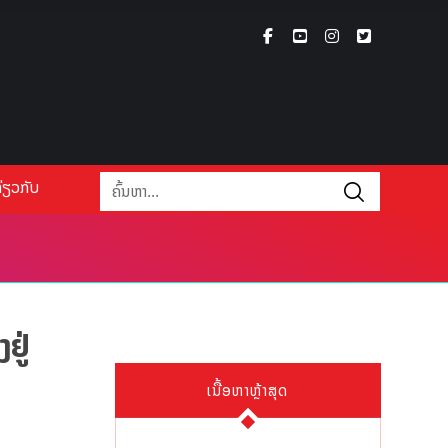
່ຽວກັບ
ຢູ່
ເນື້ອຫາຫຼ້າສຸດ