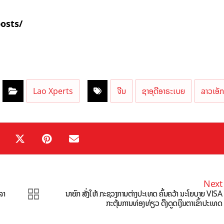
posts/
Lao Xperts
ຈີນ
ຊາອຸດີອາຣະເບຍ
ລາວເອັ
Next
ລາ
ນາຍົກ ສັ່ງໃຫ້ ກະຊວງການຕ່າງປະເທດ ຄົ້ນຄວ້າ ນະໂຍບາຍ VISA
ກະຕຸ້ນການທ່ອງທ່ຽວ ດຶງດູດເງິນຕາເຂົ້າປະເທດ