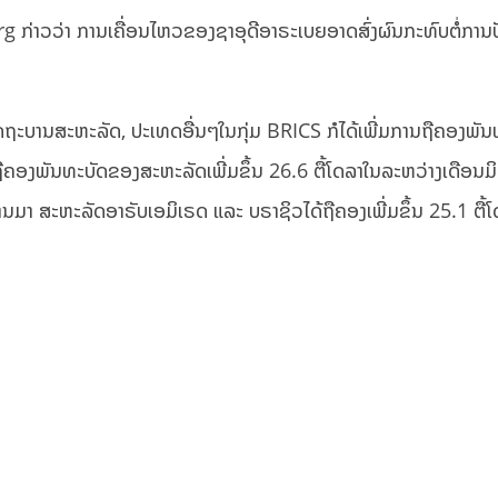
ວ່າ ການເຄື່ອນໄຫວຂອງຊາ​ອຸ​ດີອາ​ຣະ​ເບຍອາດສົ່ງຜົນກະທົບຕໍ່ການປ
ລັດຖະບານສະຫະລັດ, ປະເທດອື່ນໆໃນກຸ່ມ BRICS ກໍໄດ້ເພີ່ມການຖືຄອງພັນ
ງພັນທະບັດຂອງສະຫະລັດເພີ່ມຂຶ້ນ 26.6 ຕື້ໂດລາໃນລະຫວ່າງເດືອນມິຖ
ນມາ ສະຫະລັດອາຣັບເອມິເຣດ ແລະ ບຣາຊິວໄດ້ຖືຄອງເພີ່ມຂຶ້ນ 25.1 ຕື້