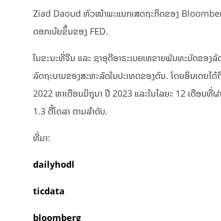
Ziad Daoud ຫົວໜ້າພະແນກເສດຖະກິດຂອງ Bloomberg ກ່າວ
ດອກເບ້ຍຂຶ້ນຂອງ FED.
ໃນຂະນະທີ່ຈີນ ແລະ ຊາ​ອຸ​ດີ​ອາ​ຣະ​ເບຍເທຂາຍພັນທະບັດຂອງ
ລັດຖະບານຂອງສະຫະລັດໃນປະເທດຂອງຕົນ. ໂດຍອິນເດຍໄດ້ຖືຄອ
2022 ຫາເດືອນມິຖຸນາ ປີ 2023 ແລະໃນໄລຍະ 12 ເດືອນທີ່ຜ່າ
1.3 ຕື້ໂດລາ ຕາມລໍາດັບ.
ທີ່ມາ:
dailyhodl
ticdat
a
bloomberg