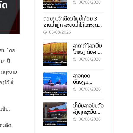
93 ຕື້ໂດລາ
06/08/2026
ທ່າມກາງວິກິດ
ສົງຄາມ ລາຄາ
ດ່ວນ! ແຈ້ງເຕືອນໄພນໍ້າຖ້ວມ 3
ນໍ້າມັນແພງ
ສາຍນໍ້າຫຼັກ ລະດັບນໍ້າໃກ້ແຕະຈຸດ
ອັນຕະລາຍ
06/08/2026
ລາຄາຄຳໂລກຟື້ນ
ດລາ. ໂດຍ
ໂຕແຮງ ດັນລາຄາ
ຄຳໃນລາວທະລຸ
06/08/2026
ນາ ປີ
47 ລ້ານກີບຕໍ່
ບາດ
ດລັດຖະບານ
ລາວຖອດ
ບົດຮຽນ
ງໄວ້ທີ່
ຫວຽດນາມ ສ້າງ
06/08/2026
ເສດຖະກິດເປັນ
ເຈົ້າຕົນເອງ ກ້າວສູ່
ນໍ້າມັນລາວປັບຕົວ
ເປົ້າໝາຍ 2035
ບຈີນ.
ລົງທຸກຊະນິດ
ຕອບຮັບສັນຍານ
06/08/2026
ບວກຈາກຕະຫຼາດ
ຫະລັດ.
ໂລກ ແລະ ຊ່ອງ