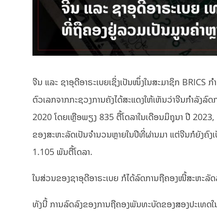
ຈີນ ແລະ ຊາ​ອຸ​ດີ​ອາ​ຣະ​ເບຍເຊິ່ງເປັນໜຶ່ງໃນສະມາຊິກ BRI
ຕົວເລກຈາກກະຊວງການຄັງໄດ້ສະແດງໃຫ້ເຫັນວ່າຈີນກຳລັງລົດ
2020 ໂດຍເຫຼືອພຽງ 835 ຕື້ໂດລາໃນເດືອນມິຖຸນາ ປີ 2023, ເຊ
ຂອງສະຫະລັດເປັນຈຳນວນຫຼາຍໃນປີທີ່ຜ່ານມາ ແຕ່ຈີນກໍຍັງຄົງເປັ
1.105 ພັນຕື້ໂດລາ.
ໃນສ່ວນຂອງຊາ​ອຸ​ດີ​ອາ​ຣະ​ເບຍ ກໍໄດ້ລົດການຖືຄອງໜີ້ສະຫະລັ
ທັງນີ້ ການລົດລົງຂອງການຖືຄອງພັນທະບັດຂອງສອງປະເທດໃນກ