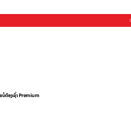
ດຍບໍ່ຕ້ອງເຊົ່າ Premium