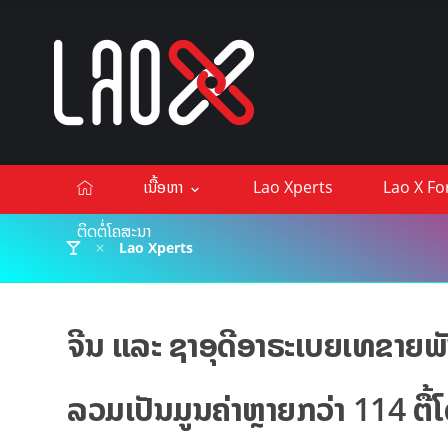
ເນື້ອຫາ
Lao Xperts
Lao X F
ຕິດຕໍ່ໂຄສະນາ
Lao Xperts
ຈີນ ແລະ ຊາ​ອຸ​ດີອາ​ຣະ​ເບຍເທຂາ
ລວມເປັນມູນຄ່າຫຼາຍກວ່າ 114 ຕື້