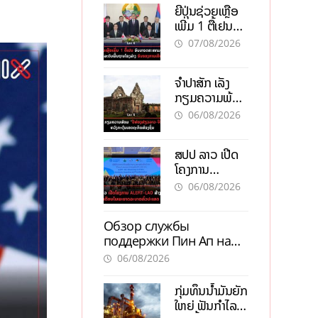
ຍີ່ປຸ່ນຊ່ວຍເຫຼືອ
ເພີ່ມ 1 ຕື້ເຢນ
ອັບເກຣດ
07/08/2026
ສະໜາມບິນວັດ
ໄຕ ຮັບຮອງການ
ຈຳປາສັກ ເລັ່ງ
ເຕີບໂຕ
ກຽມຄວາມພ້ອມ
“ປີທ່ອງທ່ຽວ
06/08/2026
ລາວ-ຈີນ 2027”
ຫວັງກະຕຸ້ນ
ສປປ ລາວ ເປີດ
ເສດຖະກິດ
ໂຄງການ
ທ້ອງຖິ່ນ
ALERT-LAO
06/08/2026
ສ້າງຕາໜ່າງ
ເຕືອນໄພພະຍາດ
Обзор службы
ລະບາດທົ່ວ
поддержки Пин Ап на
ປະເທດ
официальном сайте с
06/08/2026
актуальной
информацией
ກຸ່ມທຶນນ້ຳມັນຍັກ
ໃຫຍ່ ຟັນກຳໄລ