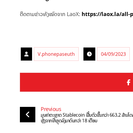
ຕິດຕາມຂ່າວທັງໝົດຈາກ LaoX:
https://laox.la/all-
V.phonepaseuth
04/09/2023
Previous
ມູນຄ່າຕະຫຼາດ Stablecoin ຟື້ນຕົວຂຶ້ນກວ່າ 663.2 ລ້ານໂດ
ຫຼັງຈາກທີ່ຫຼຸດລົງມາດົນກວ່າ 18 ເດືອນ