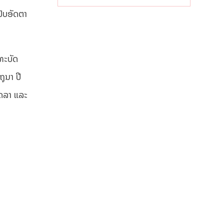
ແຄບຮໍມູສ
ັບອັດຕາ
ທະບັດ
ຸນາ ປີ
ໂດລາ ແລະ