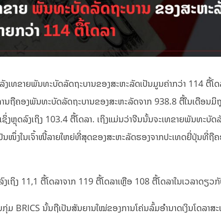
CS ກຳລັງເທຂາຍພັນທະບັດລັດຖະບານຂອງສະຫະລັດເປັນມູນຄ່າກວ່າ 114 ຕື້ໂ
ການຖືຄອງພັນທະບັດລັດຖະບານຂອງສະຫະລັດຈາກ 938.8 ຕື້ໃນເດືອນມິຖຸ
ິ່ງຫຼຸດລົງເຖິງ 103.4 ຕື້ໂດລາ. ເຖິງແມ່ນວ່າຈີນນັ້ນຈະເທຂາຍພັນທະບັ
ນໜຶ່ງໃນເຈົ້າໜີ້ລາຍໃຫຍ່ທີ່ສຸດຂອງສະຫະລັດຮອງຈາກປະເທດຍີ່ປຸ່ນທີ່ຖືຄອ
ດລົງເຖິງ 11,1 ຕື້ໂດລາຈາກ 119 ຕື້ໂດລາເຫຼືອ 108 ຕື້ໂດລາໃນເວລາດຽວກັ
ຸ່ມ BRICS ນັ້ນຖືເປັນສັນຍານໃໝ່ຂອງການໂຄ່ນລົ້ມອຳນາດເງິນໂດລາສະ