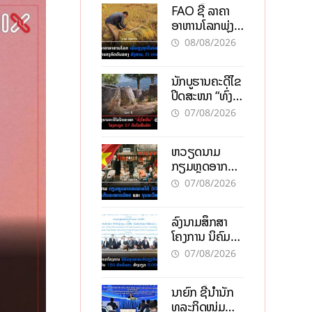
FAO ຊີ້ ລາຄາ
ອາຫານໂລກພຸ່ງ
ສູງສຸດໃນຮອບ 3
08/08/2026
ປີ ຈາກແຮງ
ກົດດັນຂອງ
ນັກບູຮານຄະດີໄຂ
ສົງຄາມ, El
ປິດສະໜາ “ທົ່ງ
nino
ໄຫຫີນ” ຫຼັງພົບ
07/08/2026
ໂຄງກະດູກ 37
ຄົນໃນຫີນຍັກ
ຫວຽດນາມ
ກຽມຫຼຸດອາກອນ
ລາຍໄດ້ 30%
07/08/2026
ຫວັງອູ້ມທຸລະກິດ
ຂະໜາດນ້ອຍ
ລົງນາມສຶກສາ
ແລະ ຈຸນລະ
ໂຄງການ ນິຄົມ
ວິສາຫະກິດ
ອຸດສາຫະກຳ
07/08/2026
ວຽງຈັນ-ໄຊທານີ
ຕັ້ງເປົ້າດຶງທຶນ
ນາຍົກ ຊີ້ນຳນັກ
150 ລ້ານໂດລາ,
ທຸລະກິດໜຸ່ມ
ສ້າງວຽກ 5.000