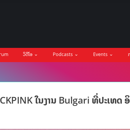
orum
ວິດີໂອ
Podcasts
Events
ກ
CKPINK ໃນງານ Bulgari ທີ່ປະເທດ ອິ