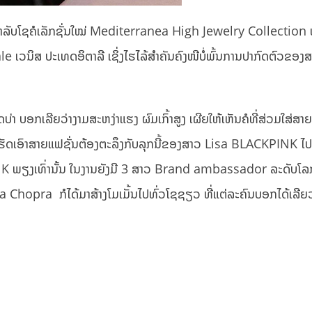
 ສຳລັບໂຊຄໍເລັກຊັ່ນໃໝ່ Mediterranea High Jewelry Collection ທີ
ale ເວນິສ ປະເທດອິຕາລີ ເຊິ່ງໄຮໄລ້ສຳຄັນຄົງໜີບໍ່ພົ້ນການປາກົດຕົວຂອງ
່າ ບອກເລີຍວ່າງາມສະຫງ່າແຮງ ຜົມເກົ້າສູງ ເຜີຍໃຫ້ເຫັນຄໍທີ່ສ່ວມໃສ່ສາຍ
ດເອົາສາຍແຟຊັ່ນຕ້ອງຕະລຶງກັບລຸກນີ້ຂອງສາວ Lisa BLACKPINK ໄ
K ພຽງເທົ່ານັ້ນ ໃນງານຍັງມີ 3 ສາວ Brand ambassador ລະດັບໂ
pra ກໍໄດ້ມາສ້າງໂມເມັ້ນໄປທົ່ວໂຊຊຽວ ທີ່ແຕ່ລະຄົນບອກໄດ້ເລີຍວ