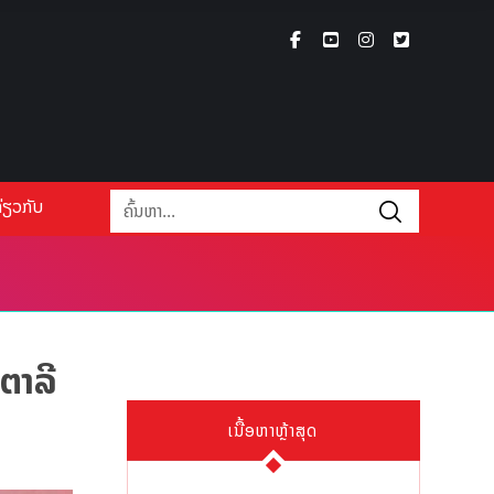
່ຽວກັບ
ຕາລີ
ເນື້ອຫາຫຼ້າສຸດ