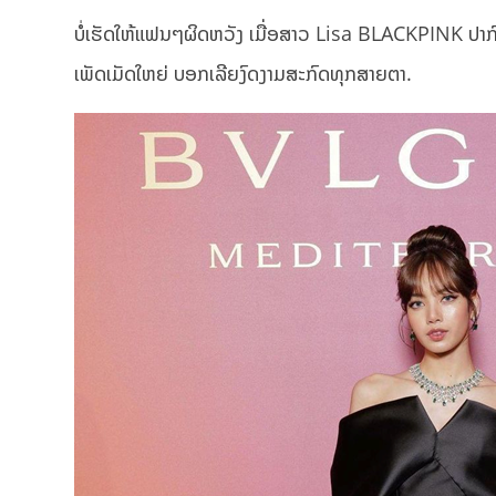
ບໍ່ເຮັດໃຫ້ແຟນໆຜິດຫວັງ ເມື່ອສາວ Lisa BLACKPINK ປາກົດ
ເພັດເມັດໃຫຍ່ ບອກເລີຍງົດງາມສະກົດທຸກສາຍຕາ.