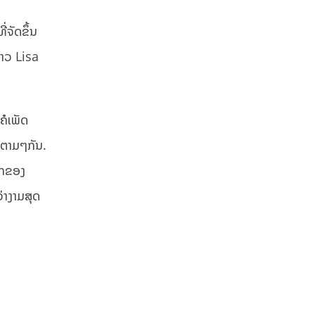
່ຈັດຂຶ້ນ
ສາວ Lisa
ຄໍເພັດ
ປຕາມໆກັນ.
ລກຂອງ
່າງາມສຸດ