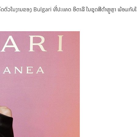
ຕົວໃນງານຂອງ Bulgari ທີ່ປະເທດ ອິຕາລີ ໃນຊຸດສີດຳຫຼູຫຼາ ພ້ອມກັບໃ