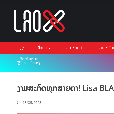
ເນື້ອຫາ
Lao Xperts
Lao X F
ຕິດຕໍ່ໂຄສະນາ
ບັນເທີງ
ງາມສະກົດທຸກສາຍຕາ! Lisa BLA
18/05/2023