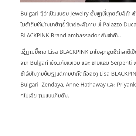
Bulgari ຖືວ່າເປັນແບຣນ Jewelry ຊັ້ນສູງທີ່ຫຼາຍຄົນລໍຖ້າ
ໃນຄ່ຳຄືນທີ່ຜ່ານມາຢ່າງຍິ່ງໃຫຍ່ອະລັງການ ທີ່ Palazzo Duc
BLACKPINK Brand ambassador ຄົນສຳຄັນ.
ເຊິ່ງງານນີ້ສາວ Lisa BLACKPINK ມາໃນລຸກຊຸດສີດຳລາຕີເປີດບ
ຈາກ Bulgari ພ້ອມກັບແຫວນ ແລະ ສາຍແຂນ Serpenti ເຮັ
ສຳລັບໃນງານບໍ່ພຽງແຕ່ການປາກົດຕົວຂອງ Lisa BLACKPIN
Bulgari Zendaya, Anne Hathaway ແລະ Priyanka Cho
ໆໄປເລີຍ ງາມແບບກິນຄົນ.