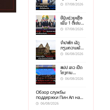
ຕ້ອງນຳໜ້າແກ້
ຕຳແໜ່ງ
07/08/2026
ວິກິດເສດຖະກິດ
ເນັ້ນດຶງທຶນ
ຍີ່ປຸ່ນຊ່ວຍເຫຼືອ
ສາກົນ, ຫັນສູ່ດິຈິ
ເພີ່ມ 1 ຕື້ເຢນ
ຕອນ
ອັບເກຣດ
07/08/2026
ສະໜາມບິນວັດ
ໄຕ ຮັບຮອງການ
ຈຳປາສັກ ເລັ່ງ
ເຕີບໂຕ
ກຽມຄວາມພ້ອມ
“ປີທ່ອງທ່ຽວ
06/08/2026
ລາວ-ຈີນ 2027”
ຫວັງກະຕຸ້ນ
ສປປ ລາວ ເປີດ
ເສດຖະກິດ
ໂຄງການ
ທ້ອງຖິ່ນ
ALERT-LAO
06/08/2026
ສ້າງຕາໜ່າງ
ເຕືອນໄພພະຍາດ
Обзор службы
ລະບາດທົ່ວ
поддержки Пин Ап на
ປະເທດ
официальном сайте с
06/08/2026
актуальной