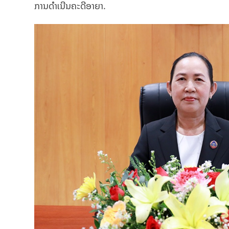
ການດໍາເນີນຄະດີອາຍາ.