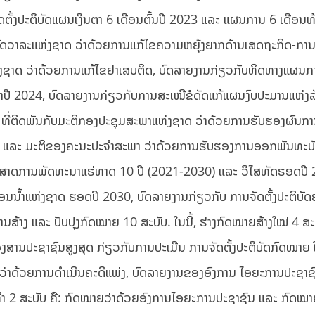
ັ້ງປະຕິບັດແຜນເງິນຕາ 6 ເດືອນຕົ້ນປີ 2023 ແລະ ແຜນການ 6 ເດືອນທ້
ັດວາລະແຫ່ງຊາດ ວ່າດ້ວຍການແກ້ໄຂຄວາມຫຍຸ້ງຍາກດ້ານເສດຖະກິດ-ການເ
່ງຊາດ ວ່າດ້ວຍການແກ້ໄຂຢາເສບຕິດ, ບົດລາຍງານກ່ຽວກັບທິດທາງແຜນກ
ໍາປີ 2024, ບົດລາຍງານກ່ຽວກັບການສະເໜີຂໍດັດແກ້ແຜນງົບປະມານແຫ່ງລ
3 ທີ່ຕິດພັນກັບມະຕິກອງປະຊຸມສະພາແຫ່ງຊາດ ວ່າດ້ວຍການຮັບຮອງຜົນ
 ແລະ ມະຕິຂອງຄະນະປະຈໍາສະພາ ວ່າດ້ວຍການຮັບຮອງການອອກພັນທະບ
ຸດທະສາດການພັດທະນາແຮ່ທາດ 10 ປີ (2021-2030) ແລະ ວິໄສທັດຮອດປີ 
ນນໍ້າແຫ່ງຊາດ ຮອດປີ 2030, ບົດລາຍງານກ່ຽວກັບ ການຈັດຕັ້ງປະຕິບັ
ານສ້າງ ແລະ ປັບປຸງກົດໝາຍ 10 ສະບັບ. ໃນນີ້, ຮ່າງກົດໝາຍສ້າງໃໝ່ 4 ສ
ຂອງສານປະຊາຊົນສູງສຸດ ກ່ຽວກັບການປະເມີນ ການຈັດຕັ້ງປະຕິບັດກົດໝາຍ
ຍວ່າດ້ວຍການດໍາເນີນຄະດີແພ່ງ, ບົດລາຍງານຂອງອົງການ ໄອຍະການປະຊາຊົ
ທໍາ 2 ສະບັບ ຄື: ກົດໝາຍວ່າດ້ວຍອົງການໄອຍະການປະຊາຊົນ ແລະ ກົດໝາ