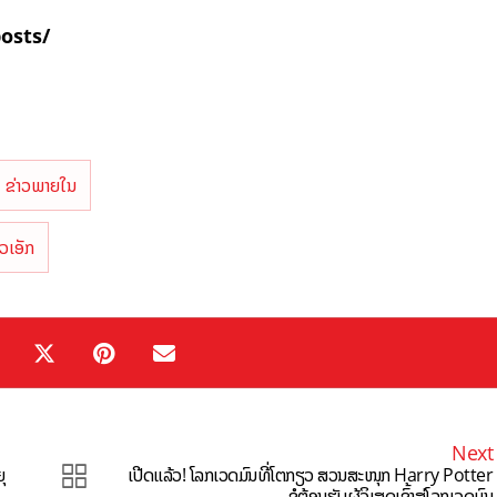
posts/
ຂ່າວພາຍໃນ
ວເອັກ
Next
ຸ
ເປີດແລ້ວ! ໂລກເວດມົນທີ່ໂຕກຽວ ສວນສະໜຸກ Harry Potter
ຂໍຕ້ອນຮັບຜູ້ວິເສດເຂົ້າສູ່ໂລກເວດມົນ