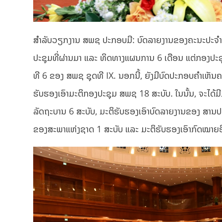
ສຳລັບວຽກງານ ສພຊ ປະກອບມີ: ບົດລາຍງານຂອງຄະນະປະຈໍາ 
ປະຊຸມທີ່ຜ່ານມາ ແລະ ທິດທາງແຜນການ 6 ເດືອນ ແຕ່ກອງປະ
ທີ 6 ຂອງ ສພຊ ຊຸດທີ IX. ນອກນີ້, ຍັງມີບົດປະກອບຄໍາເຫັນຄະ
ຮັບຮອງເອົາມະຕິກອງປະຊຸມ ສພຊ 18 ສະບັບ. ໃນນັ້ນ, ຈະໄດ້ມ
ລັດຖະບານ 6 ສະບັບ, ມະຕິຮັບຮອງເອົາບົດລາຍງານຂອງ ສານປະ
ຂອງສະພາແຫ່ງຊາດ 1 ສະບັບ ແລະ ມະຕິຮັບຮອງເອົາກົດໝາຍອ