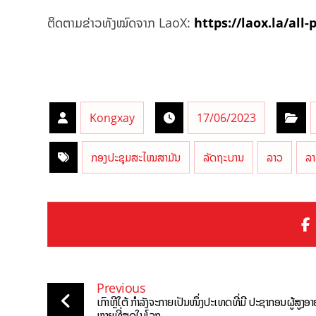
ຕິດຕາມຂ່າວທັງໝົດຈາກ LaoX:
https://laox.la/all-
Kongxay
17/06/2023
ກອງປະຊຸມສະໄໝສາມັນ
ລັດຖະບານ
ລາວ
ລາ
Previous
ເກົາຫຼີໃຕ້ ກຳລັງຈະກາຍເປັນໜຶ່ງປະເທດທີ່ມີ ປະຊາກອນຜູ້ສູງອາຍ
ຫຼາຍທີ່ສຸດໃນໂລກ