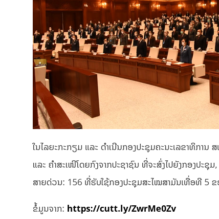
ໃນໄລຍະກະກຽມ ແລະ ດຳເນີນກອງປະຊຸມຄະນະເລຂາທິການ ສພຊ 
ແລະ ຄຳສະເໜີໂດຍກົງຈາກປະຊາຊົນ ທີ່ຈະສົ່ງໄປຍັງກອງປະຊຸມ
ສາຍດ່ວນ: 156 ທີ່ຮັບໃຊ້ກອງປະຊຸມສະໄໝສາມັນເທື່ອທີ 5 ຂອ
ຂໍ້ມູນຈາກ:
https://cutt.ly/ZwrMe0Zv