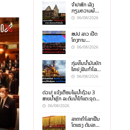
ຈຳປາສັກ ເລັ່ງ
ກຽມຄວາມພ້ອມ
“ປີທ່ອງທ່ຽວ
06/08/2026
ລາວ-ຈີນ 2027”
ຫວັງກະຕຸ້ນ
ສປປ ລາວ ເປີດ
ເສດຖະກິດ
ໂຄງການ
ທ້ອງຖິ່ນ
ALERT-LAO
06/08/2026
ສ້າງຕາໜ່າງ
ເຕືອນໄພພະຍາດ
ກຸ່ມທຶນນ້ຳມັນຍັກ
ລະບາດທົ່ວ
ໃຫຍ່ ຟັນກຳໄລ
ປະເທດ
93 ຕື້ໂດລາ
06/08/2026
ທ່າມກາງວິກິດ
ສົງຄາມ ລາຄາ
ດ່ວນ! ແຈ້ງເຕືອນໄພນໍ້າຖ້ວມ 3
ນໍ້າມັນແພງ
ສາຍນໍ້າຫຼັກ ລະດັບນໍ້າໃກ້ແຕະຈຸດ
ອັນຕະລາຍ
06/08/2026
ລາຄາຄຳໂລກຟື້ນ
ໂຕແຮງ ດັນລາຄາ