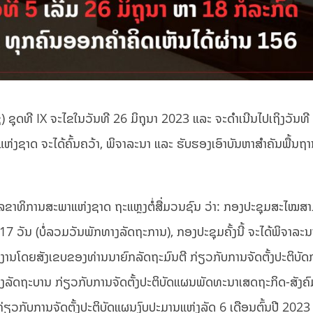
ຸດທີ IX ຈະໄຂໃນວັນທີ 26 ມິຖຸນາ 2023 ແລະ ຈະດໍາເນີນໄປເຖິງວັນທີ
່ງຊາດ ຈະໄດ້ຄົ້ນຄວ້າ, ພິຈາລະນາ ແລະ ຮັບຮອງເອົາບັນຫາສຳຄັນພື້ນຖ
ມາ ເລຂາທິການສະພາແຫ່ງຊາດ ຖະແຫຼງຕໍ່ສື່ມວນຊົນ ວ່າ: ກອງປະຊຸມສະໄໝສາມ
7 ວັນ (ບໍ່ລວມວັນພັກທາງລັດຖະການ), ກອງປະຊຸມຄັ້ງນີ້ ຈະໄດ້ພິຈາລະ
ງານໂດຍສັງເຂບຂອງທ່ານນາຍົກລັດຖະມົນຕີ ກ່ຽວກັບການຈັດຕັ້ງປະຕິບັດ
ງລັດຖະບານ ກ່ຽວກັບການຈັດຕັ້ງປະຕິບັດແຜນພັດທະນາເສດຖະກິດ-ສັງຄົ
່ຽວກັບການຈັດຕັ້ງປະຕິບັດແຜນງົບປະມານແຫ່ງລັດ 6 ເດືອນຕົ້ນປີ 2023