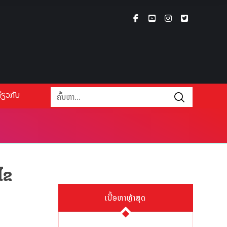
່ຽວກັບ
ໄຂ
ເນື້ອຫາຫຼ້າສຸດ