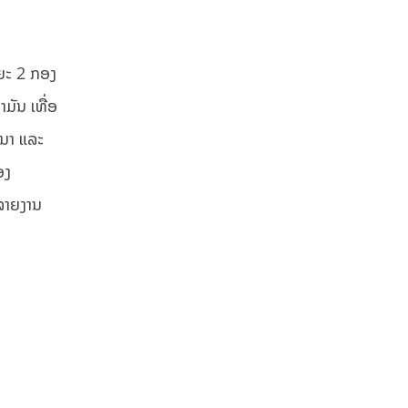
ຍະ 2 ກອງ
ມັນ ເທື່ອ
ະນາ ແລະ
ອງ
ດລາຍງານ