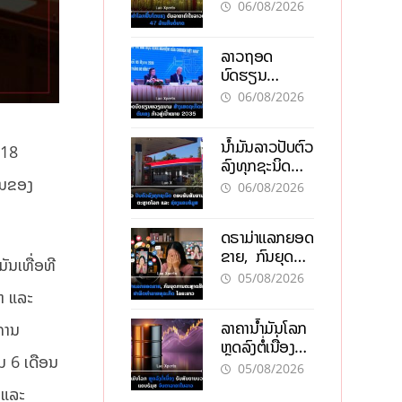
ຄຳໃນລາວທະລຸ
06/08/2026
47 ລ້ານກີບຕໍ່
ບາດ
ລາວຖອດ
ບົດຮຽນ
ຫວຽດນາມ ສ້າງ
06/08/2026
ເສດຖະກິດເປັນ
ເຈົ້າຕົນເອງ ກ້າວສູ່
ນໍ້າມັນລາວປັບຕົວ
ເປົ້າໝາຍ 2035
 18
ລົງທຸກຊະນິດ
ຕອບຮັບສັນຍານ
ານຂອງ
06/08/2026
ບວກຈາກຕະຫຼາດ
ໂລກ ແລະ ຊ່ອງ
ດຣາມ່າແລກຍອດ
ແຄບຮໍມູສ
ຂາຍ, ກົນຍຸດ
ັນເທື່ອທີ
ການຕະຫຼາດສີ
05/08/2026
ເທົາ ຢາພິດ
ນາ ແລະ
ທຳລາຍທຸລະກິດ
ລາຄານ້ຳມັນໂລກ
ການ
ໄລຍະຍາວ
ຫຼຸດລົງຕໍ່ເນື່ອງ
ມ 6 ເດືອນ
ຮັບສັນຍານບວກ
05/08/2026
ຊ່ອງແຄບຮໍມຸສ
 ແລະ