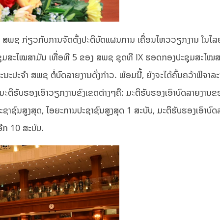
ສພຊ ກ່ຽວກັບການຈັດຕັ້ງປະຕິບັດແຜນການ ເຄື່ອນໄຫວວຽກງານ ໃນໄລ
ຊຸມສະໄໝສາມັນ ເທື່ອທີ 5 ຂອງ ສພຊ ຊຸດທີ IX ຮອດກອງປະຊຸມສະໄໝສາ
ນະປະຈໍາ ສພຊ ຕໍ່ບົດລາຍງານດັ່ງກ່າວ. ພ້ອມນີ້, ຍັງຈະໄດ້ຄົ້ນຄວ້າພິຈາລ
ີມະຕິຮັບຮອງເອົາວຽກງານຂົງເຂດຕ່າງໆຄື: ມະຕິຮັບຮອງເອົາບົດລາຍງານຂ
ຊາຊົນສູງສຸດ, ໄອຍະການປະຊາຊົນສູງສຸດ 1 ສະບັບ, ມະຕິຮັບຮອງເອົາບົ
ີກ 10 ສະບັບ.