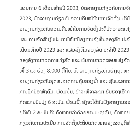
ແຜນການ 6 ເດືອນທ້າຍປີ 2023, ບົດລາຍງານກ່ຽວກັບການຈັດຕ
2023, ບົດລາຍງານກ່ຽວກັບຄວາມຄືບໜ້າໃນການຈັດຕັ້ງປະຕິບ
ລາຍງານກ່ຽວກັບຄວາມຄືບໜ້າໃນການຈັດຕັ້ງປະຕິບັດວາລະແຫ
ແລະ ການຈັດສັນງົບປະມານໃຫ້ແກ່ໂຄງການລົງທຶນຂອງລັດ ປະຈ
ເດືອນທ້າຍປີ 2023 ແລະ ແຜນລົງທຶນຂອງລັດ ປະຈໍາປີ 202
ຂອງອົງການກວດກາແຫ່ງລັດ ແລະ ຜົນການກວດສອບແຫ່ງລັດ
ໜີ້ 3 ແຈ ຮ່ວງ 8.000 ຕື້ກີບ, ບົດລາຍງານກ່ຽວກັບຮ່າງຍ
ລາຍງານກ່ຽວກັບຍຸດທະສາດການຄຸ້ມຄອງນໍ້າ ແລະ ຊັບພະຍາກອ
ການປົກປ້ອງສັງຄົມ. ພ້ອມນັ້ນ, ຍັງຈະພິຈາລະນາ ຮັບຮອງເອົາກ
ກົດໝາຍປັບປຸງ 6 ສະບັບ. ພ້ອມນີ້, ຍັງຈະໄດ້ຮັບຟັງລາຍງານ
ຍຸຕິທໍາ 2 ສະບັບ ຄື: ກົດໝາຍວ່າດ້ວຍສານປະຊາຊົນ, ກົດໝາ
ກ່ຽວກັບການປະເມີນ ການຈັດຕັ້ງປະຕິບັດກົດໝາຍຂົງເຂດຍຸຕິ