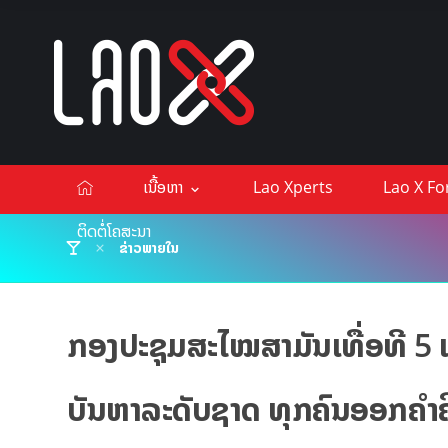
ເນື້ອຫາ
Lao Xperts
Lao X F
ຕິດຕໍ່ໂຄສະນາ
ຂ່າວພາຍໃນ
ກອງປະຊຸມສະໄໝສາມັນເທື່ອທີ 5 ເລ
ບັນຫາລະດັບຊາດ ທຸກຄົນອອກຄຳຄິ