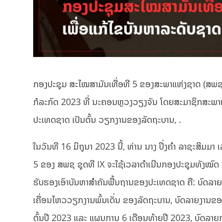
ກອງປະຊຸມ ສະໄໝສາມັນເທື່ອທີ 5 ຂອງສະພາແຫ່ງຊາດ (ສພຊ) ຊ
ກໍລະກົດ 2023 ທີ່ ນະຄອນຫຼວງວຽງຈັນ ໂດຍສະມາຊິກສະພາແຫ
ປະເທດຊາດ ເປັນຕົ້ນ ວຽກງານຂອງລັດຖະບານ, .
ໃນວັນທີ 16 ມິຖຸນາ 2023 ນີ້, ທ່ານ ນາງ ປິ່ງຄໍາ ລາຊະສິມ
5 ຂອງ ສພຊ ຊຸດທີ IX ຈະໃຊ້ເວລາດໍາເນີນກອງປະຊຸມທັງໝົດ 1
ຮັບຮອງເອົາບັນຫາສຳຄັນພື້ນຖານຂອງປະເທດຊາດ ຄື: ບົດລາຍ
ເຄື່ອນໄຫວວຽກງານພົ້ນເດັ່ນ ຂອງລັດຖະບານ, ບົດລາຍງານຂອ
ຕົ້ນປີ 2023 ແລະ ແຜນການ 6 ເດືອນທ້າຍປີ 2023, ບົດລາຍກ