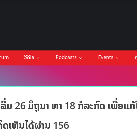
orum
ວິດີໂອ
Podcasts
Events
ກ
ີ່ມ 26 ມິຖຸນາ ຫາ 18 ກໍລະກົດ ເພື່ອແກ້
ດເຫັນໄດ້ຜ່ານ 156