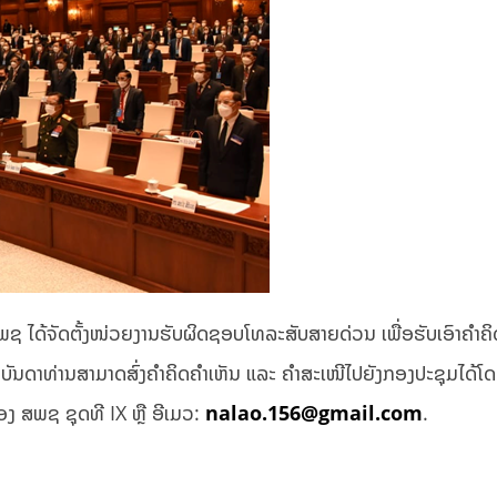
ໄດ້ຈັດຕັ້ງໜ່ວຍງານຮັບຜິດຊອບໂທລະສັບສາຍດ່ວນ ເພື່ອຮັບເອົາຄຳຄິ
, ບັນດາທ່ານສາມາດສົ່ງຄຳຄິດຄຳເຫັນ ແລະ ຄຳສະເໜີໄປຍັງກອງປະຊຸມໄດ້ໂ
ງ ສພຊ ຊຸດທີ IX ຫຼື ອີເມວ:
nalao.156@gmail.com
.