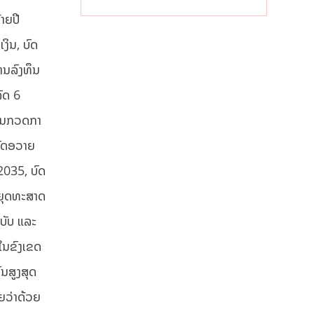
ຈັບຕາລາຄາໃນ
ລາວ
າຍປີ
ງິນ, ບົດ
ານລົງທຶນ
ັດ 6
ການກວດກາ
ັດອວາຍ
2035, ບົດ
ດຍຸດທະສາດ
ະບັບ ແລະ
 ໃນຂົງເຂດ
ນສູງສຸດ
ຍວ່າດ້ວຍ