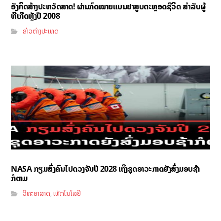
ອັງກິດສ້າງປະຫວັດສາດ! ຜ່ານກົດໝາຍແບນຢາສູບຕະຫຼອດຊີວິດ ສຳລັບຜູ້
ທີ່ເກີດຫຼັງປີ 2008
ຂ່າວຕ່າງປະເທດ
NASA ກຽມສົ່ງຄົນໄປດວງຈັນປີ 2028 ເຖິງຊຸດອາວະກາດຍັງສົ່ງມອບຊ້າ
ກໍຕາມ
ວິທະຍາສາດ
ເທັກໂນໂລຢີ
,