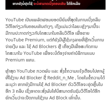
YouTube ເປັນແພລັດຟອມຍອດນິຍົມທີ່ສຸດໃນການເບິ່ງຄລິບ
ວິດີໂອກ່ຽວກັບຄອນເທັນຕ່າງໆ, ເຖິງເເມ່ນວ່າໄລຍະຫຼັງໆມານີ້ຈະ
ມີການປະກາດກ່ຽວກັບໂຄສະນາໃນຄລິບວິດີໂອ ເພື່ອຂາຍ
YouTube Premium, ເເຕ່ກໍຍັງມີຜູ້ໃຊ້ບາງລາຍທີ່ຫຼີກເວັ້ນການ
ຈ່າຍເງິນ ແລະ ໃຊ້ Ad Blockers ຫຼື ເຄື່ອງມືເພື່ອສະກັດການ
ໂຄສະນາໃນ YouTube ເພື່ອຈະບໍ່ຕ້ອງຈ່າຍຄ່າບໍລິການເເບບ
Premium ແທນ.
ຫຼ້າສຸດ YouTube ກວດພົບ ເເລະ ສົ່ງຂໍ້ຄວາມເເຈ້ງເຕືອນໄປຫາຜູ້
ທີ່ໃຊ້ງານ Ad Blocker ຊື່ Reddit_n_Me , ໂດຍໃນຂໍ້ຄວາມໄດ້
ລະບຸວ່າ ຫາກຍັງມີການໃຊ້ Ad Blocker ຕົວວິດີໂອຈະຢຸດຫຼິ້ນໃນ
ອີກ 3 ຄລິບ ເຊິ່ງອາດຈະສົ່ງຜົນໃຫ້ບໍ່ສາມາດຮັບຊົມວິດີໂອໄດ້ອີກ
ຍົກເວັ້ນວ່າຈະປິດການໃຊ້ງານ Ad Block ເທົ່ານັ້ນ.