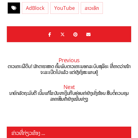
AdBlock
YouTube
ລາວເອັກ
Previous
ດາວເຄາະຜີດິບ! ນັກດາຣາສາດ ຄົ້ນພົບດາວເຄາະນອກລະບົບສຸລິຍະ ທີ່ຄາດວ່າໜ້າ
ຈະລະເບີດໄປແລ້ວ ແຕ່ຍັງຄົງສະພາບຢູ່
Next
ນາຍົກລັດຖະມົນຕີ ເນັ້ນແກ້ໄຂບັນຫາເງິນກີບອ່ອນຄ່າຢ່າງເຄັ່ງຮ້ອນ ສືບຕໍ່ຄວບຄຸມ
ລາຄາສິນຄ້າຢ່າງໝັ້ນທ່ຽງ
ຂ່າວທີ່ກ່ຽວຂ້ອງ ...