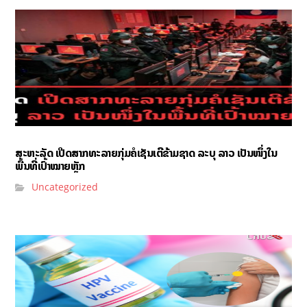
ສະຫະລັດ ເປີດສາກທະລາຍກຸ່ມຄໍເຊັນເຕີຂ້າມຊາດ ລະບຸ ລາວ ເປັນໜຶ່ງໃນ
ພື້ນທີ່ເປົ້າໝາຍຫຼັກ
Uncategorized