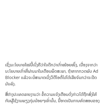
ເຊິ່ງນະໂຍບາຍໃໝ່ນີ້ເບິ່ງຄືວ່າໃຈດີກວ່າເກົ່າໜ້ອຍໜຶ່ງ, ເນື່ອງຈາກວ່າ
ນະໂຍບາຍເກົ່າທີ່ຜ່ານມາໃນເດືອນພຶດສະພາ, ຖ້າຫາກກວດພົບ Ad
Blocker ເເລ້ວຈະບໍ່ສາມາດເບິ່ງວິດີໂອຕໍ່ໄປໄດ້ເລີຍຈົນກວ່າຈະປິດ
ມັນລົງ.
ສື່ຕ່າງປະເທດລາຍງານວ່າ ຂໍ້ຄວາມເເຈ້ງເຕືອນດັ່ງກ່າວໄດ້ຖືກສົ່ງໃຫ້
ກັບຜູ້ໃຊ້ງານພຽງກຸ່ມນ້ອຍໆເທົ່ານັ້ນ, ນີ້ອາດເປັນການທົດສອບຂອງ