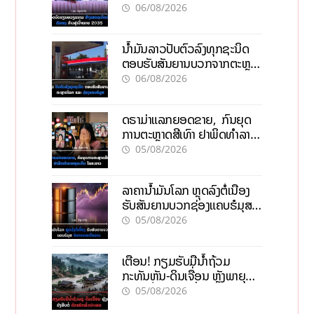
ກ້າວສູ່ເປົ້າໝາຍ 2035
06/08/2026
ນໍ້າມັນລາວປັບຕົວລົງທຸກຊະນິດ
ຕອບຮັບສັນຍານບວກຈາກຕະຫຼາດ
ໂລກ ແລະ ຊ່ອງແຄບຮໍມູສ
06/08/2026
ດຣາມ່າແລກຍອດຂາຍ, ກົນຍຸດ
ການຕະຫຼາດສີເທົາ ຢາພິດທຳລາຍ
ທຸລະກິດ ໄລຍະຍາວ
05/08/2026
ລາຄານ້ຳມັນໂລກ ຫຼຸດລົງຕໍ່ເນື່ອງ
ຮັບສັນຍານບວກຊ່ອງແຄບຮໍມຸສ
ຈັບຕາລາຄາໃນລາວ
05/08/2026
ເຕືອນ! ກຽມຮັບມືນໍ້າຖ້ວມ
ກະທັນຫັນ-ດິນເຈື່ອນ ຫຼັງພາຍຸຝົນ
ຍັງສືບຕໍ່ຕົກໜັກທົ່ວປະເທດ
05/08/2026