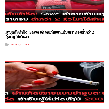
ມະນຸດຄົນທຳອິດ! Sawe ທຳລາຍກຳແພງແລ່ນມາຣາທອນຕ່ຳກວ່າ 2
ຊົ່ວໂມງໄດ້ສຳເລັດ
ຂ່າວຕ່າງປະເທດ