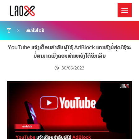
ເທັກໂນໂລຢີ
YouTube ເເຈ້ງເຕືອນສຳລັບຜູ້ໃຊ້ AdBlock ຫາກຍັງບໍ່ຢຸດໃຊ້ຈະ
ບໍ່ສາມາດເບິ່ງຄອນເທັນຫຍັງໄດ້ອີກເລີຍ
30/06/2023