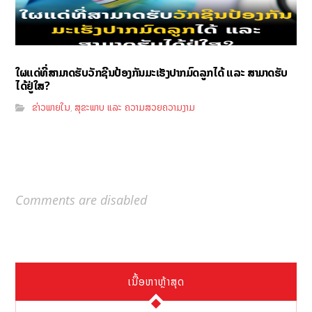
ໃຜແດ່ທີ່ສາມາດຮັບວັກຊີນປ້ອງກັນມະເຮັງປາກມົດລູກໄດ້ ແລະ ສາມາດຮັບ
ໄດ້ຢູ່ໃສ?
ຂ່າວພາຍໃນ
ສຸຂະພາບ ແລະ ຄວາມສວຍຄວາມງາມ
,
Comments are disabled
ເນື້ອຫາຫຼ້າສຸດ