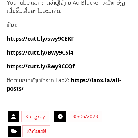
YouTube ເເລະ ຄາດວ່າຜູ້ໃຊ້ງານ Ad Blocker ຈະມີທ່າອ່ຽງ
ເພີ່ມຂຶ້ນເລື້ອຍໆໃນອະນາຄົດ.
ທີ່ມາ:
https://cutt.ly/swy9CEKF
https://cutt.ly/Bwy9CSi4
https://cutt.ly/8wy9CCQf
ຕິດຕາມຂ່າວທັງໝົດຈາກ LaoX:
https://laox.la/all-
posts/
Kongxay
30/06/2023
ເທັກໂນໂລຢີ