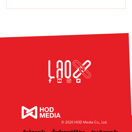
© 2020 HOD Media Co., Ltd.
ຕິດຕໍ່ພວກເຮົາ
ເງື່ອນໄຂການນຳໃຊ້ຂ່າວ
ກ່ຽວກັບພວກເຮົາ