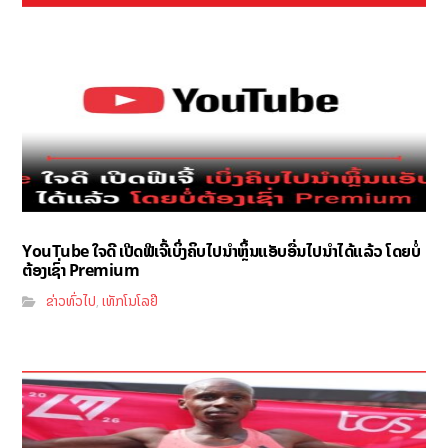
YouTube ໃຈດີ ເປີດຟີເຈີ້ເບິ່ງຄິບໄປນຳຫຼິ້ນແອັບອື່ນໄປນຳໄດ້ແລ້ວ ໂດຍບໍ່
ຕ້ອງເຊົ່າ Premium
ຂ່າວທົ່ວໄປ
ເທັກໂນໂລຢີ
,