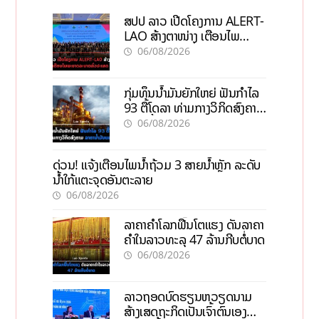
ສປປ ລາວ ເປີດໂຄງການ ALERT-
LAO ສ້າງຕາໜ່າງ ເຕືອນໄພ
ພະຍາດລະບາດທົ່ວປະເທດ
06/08/2026
ກຸ່ມທຶນນ້ຳມັນຍັກໃຫຍ່ ຟັນກຳໄລ
93 ຕື້ໂດລາ ທ່າມກາງວິກິດສົງຄາມ
ລາຄານໍ້າມັນແພງ
06/08/2026
ດ່ວນ! ແຈ້ງເຕືອນໄພນໍ້າຖ້ວມ 3 ສາຍນໍ້າຫຼັກ ລະດັບ
ນໍ້າໃກ້ແຕະຈຸດອັນຕະລາຍ
06/08/2026
ລາຄາຄຳໂລກຟື້ນໂຕແຮງ ດັນລາຄາ
ຄຳໃນລາວທະລຸ 47 ລ້ານກີບຕໍ່ບາດ
06/08/2026
ລາວຖອດບົດຮຽນຫວຽດນາມ
ສ້າງເສດຖະກິດເປັນເຈົ້າຕົນເອງ