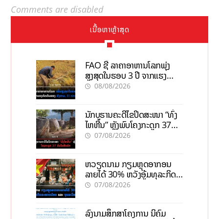
Comments are disabled
ເນື້ອຫາຫຼ້າສຸດ
FAO ຊີ້ ລາຄາອາຫານໂລກພຸ່ງ
ສູງສຸດໃນຮອບ 3 ປີ ຈາກແຮງ
ກົດດັນຂອງສົງຄາມ, El nino
08/08/2026
ນັກບູຮານຄະດີໄຂປິດສະໜາ “ທົ່ງ
ໄຫຫີນ” ຫຼັງພົບໂຄງກະດູກ 37
ຄົນໃນຫີນຍັກ
07/08/2026
ຫວຽດນາມ ກຽມຫຼຸດອາກອນ
ລາຍໄດ້ 30% ຫວັງອູ້ມທຸລະກິດ
ຂະໜາດນ້ອຍ ແລະ ຈຸນລະ
07/08/2026
ວິສາຫະກິດ
ລົງນາມສຶກສາໂຄງການ ນິຄົມ