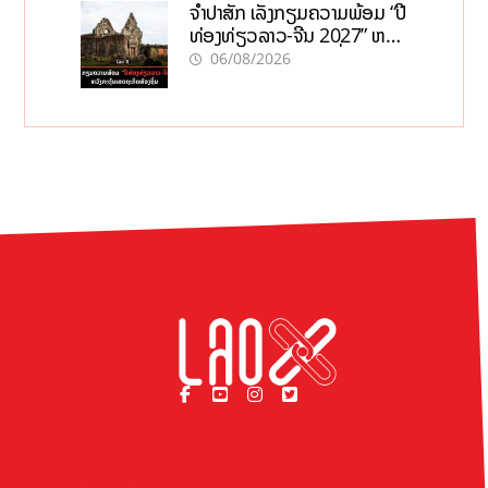
ຈຳປາສັກ ເລັ່ງກຽມຄວາມພ້ອມ “ປີ
ທ່ອງທ່ຽວລາວ-ຈີນ 2027” ຫວັງ
ກະຕຸ້ນເສດຖະກິດທ້ອງຖິ່ນ
06/08/2026