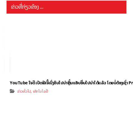
ຂ່າວທີ່ກ່ຽວຂ້ອງ ...
YouTube ໃຈດີ ເປີດຟີເຈີ້ເບິ່ງຄິບໄປນຳຫຼິ້ນແອັບອື່ນໄປນຳໄດ້ແລ້ວ ໂດຍບໍ່ຕ້ອງເຊົ່
,
ຂ່າວທົ່ວໄປ
ເທັກໂນໂລຢີ