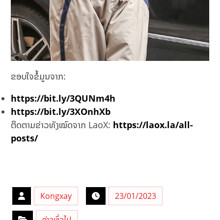
ຂອບໃຈຂໍ້ມູນຈາກ:
https://bit.ly/3QUNm4h
https://bit.ly/3XOnhXb
ຕິດຕາມຂ່າວທັງໝົດຈາກ LaoX:
https://laox.la/all-
posts/
Kongxay
23/01/2023
ຂ່າວທົ່ວໄປ