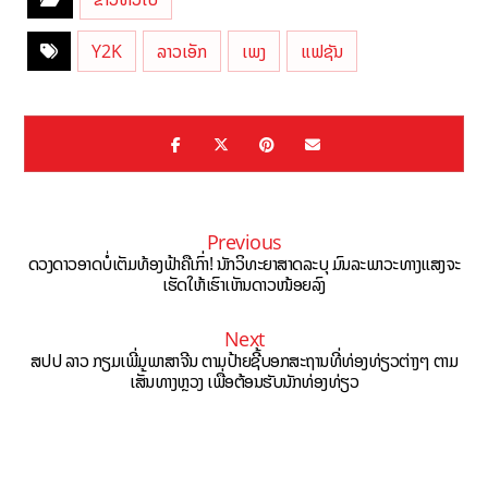
Y2K
ລາວເອັກ
ເພງ
ແຟຊັນ
Previous
ດວງດາວອາດບໍ່ເຕັມທ້ອງຟ້າຄືເກົ່າ! ນັກວິທະຍາສາດລະບຸ ມົນລະພາວະທາງແສງຈະ
ເຮັດໃຫ້ເຮົາເຫັນດາວໜ້ອຍລົງ
Next
ສປປ ລາວ ກຽມເພີ່ມພາສາຈີນ ຕາມປ້າຍຊີ້ບອກສະຖານທີ່ທ່ອງທ່ຽວຕ່າງໆ ຕາມ
ເສັ້ນທາງຫຼວງ ເພື່ອຕ້ອນຮັບນັກທ່ອງທ່ຽວ