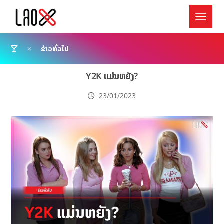
ຂ່າວທົ່ວໄປ
Y2K ແມ່ນຫຍັງ?
23/01/2023