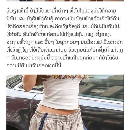
ບໍ່ພຽງເທົ່ານີ້ ຍັງມີບົດເພງເກົ່າຕ່າງໆ ທີ່ຄົນໃນປັດຈຸບັນໃຫ້ຄວາມ
ນິຍົມ ແລະ ຍັງຮັບຟັງກັນຢູ່ ອາດຈະເປັນຍ້ອນຟັງແລ້ວເຮັດໃຫ້ຄົນ
ເຮົາຄິດຮອດເລື່ອງເກົ່າໃນອະດີດທັງເລື່ອງດີ ແລະ ບໍ່ດີປະປົນກັນໄປ.
ທີ່ສຳຄັນ ອັນໃດທີ່ເກົ່າແກ່ລວມໄປເຖິງແຟຊັນ, ເພງ, ສິ່ງຂອງ,
ສະຖານທີ່ຕ່າງໆ ແລະ ອື່ນໆ ໃນຍຸກກ່ອນໆ ມັນມີສະເໜ່ ມີເອກະລັກ
ທີ່ໜ້າຫຼົງໃຫຼ ທີ່ບໍ່ເຄີຍເຫັນມາກ່ອນ ຈົນຫຼາຍຄົນກໍຮັກສິ່ງເກົ່າແກ່ຕ່າງ
ໆ ຈົນມາຮອດປັດຈຸບັນນີ້ ຄວາມເກົ່າແກ່ໃນຍຸກກ່ອນໆກໍຍັງໄດ້ຮັບ
ຄວາມນິຍົມມາຈົນຮອດທຸກມື້ນີ້.