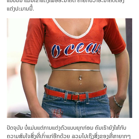
ແບບນັ້ນ ແມ່ນເຂົາແຕ່ງເພື່ອອະນາຄົດ ຄ້າຍກັບວ່າອະນາຄົດຕ້ອງ
ແຕ່ງປະມານນີ້.
ປັດຈຸບັນ ບໍ່ແມ່ນແຕ່ການແຕ່ງຕົວແບບຍຸກກ່ອນ ຄົນເຮົາຍັງໃຫ້ກັບ
ຄວາມສົນໃຈສິ່ງທີ່ເກົ່າແກ່ອີກດ້ວຍ ລວມໄປເຖິງສິ່ງຂອງທີ່ຫາຍາກໆ