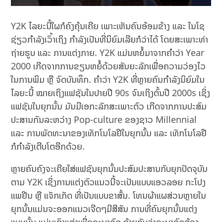
Y2K ໄລຍະນີ້ໃຜກໍຄົງຄຸ້ນເຄີຍ ເພາະເຫັນຄົນອ້ອມຂ້າງ ແລະ ໃນໂຊ
ຊ່ຽວກຳລັງເວົ້າເຖິງ ກຳລັງເປັນທີ່ນິຍົມເລີຍກໍວ່າໄດ້ ໂດຍສະເພາະທ່າ
ຖ່າຍຮູບ ແລະ ການແຕ່ງກາຍ. Y2K ແມ່ນຫຍໍ້ມາຈາກຄໍາວ່າ Year
2000 ເກີດຈາກການຂຽນຫຍໍ້ດ້ວຍສັນຍະລັກເພື່ອຄວາມວ່ອງໄວ
ໃນການພິມ ຫຼື ຈົດບັນທຶກ. ຄຳວ່າ Y2K ທີ່ຫຼາຍຄົນກໍາລັງນິຍົມໃນ
ໄລຍະນີ້ ໝາຍເຖິງແຟຊັນໃນປາຍປີ 90s ຈົນເຖິງຕົ້ນປີ 2000s ເຊິ່ງ
ແຟຊັນໃນຍຸກນັ້ນ ມັນມີເອກະລັກສະເພາະຕົວ ເກີດຈາກການປະສົມ
ປະສານກັນລະຫວ່າງ Pop-culture ຂອງຊາວ Millennial
ແລະ ການພັດທະນາຂອງເທັກໂນໂລຢີໃນຍຸກນັ້ນ ແລະ ເທັກໂນໂລຢີ
ກໍກໍາລັງເຕີບໂຕອີກດ້ວຍ.
ຫຼາຍຄົນຄົງຈະເຄີຍໃສ່ແຟຊັນຍຸກນັ້ນປະສົມປະສານກັບຍຸກປັດຈຸບັນ
ຕາມ Y2K ເຊິ່ງການແຕ່ງຕົວແນວນີ້ຈະເປັນແບບແອວລອຍ ກະໂປງ
ແພຢີນ ຫຼື ແຈັກເກັດ ທີ່ເປັນແບບຂາສັ້ນ. ໂທນຜ້າແຜສ່ວນຫຼາຍໃນ
ຍຸກນັ້ນແມ່ນຈະອອກແນວເຈີດໆມີສີສັນ ການທີ່ຄົນຍຸກນັ້ນແຕ່ງ