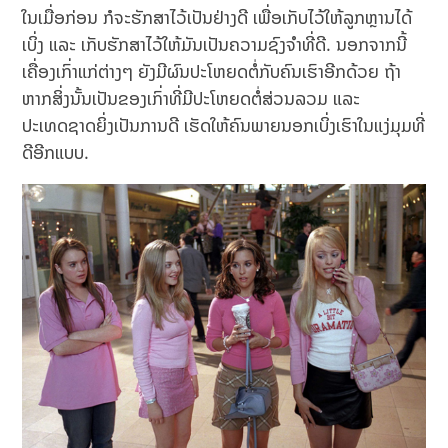
ໃນເມື່ອກ່ອນ ກໍຈະຮັກສາໄວ້ເປັນຢ່າງດີ ເພື່ອເກັບໄວ້ໃຫ້ລູກຫຼານໄດ້
ເບິ່ງ ແລະ ເກັບຮັກສາໄວ້ໃຫ້ມັນເປັນຄວາມຊົງຈຳທີ່ດີ. ນອກຈາກນີ້
ເຄື່ອງເກົ່າແກ່ຕ່າງໆ ຍັງມີຜົນປະໂຫຍດຕໍ່ກັບຄົນເຮົາອີກດ້ວຍ ຖ້າ
ຫາກສິ່ງນັ້ນເປັນຂອງເກົ່າທີ່ມີປະໂຫຍດຕໍ່ສ່ວນລວມ ແລະ
ປະເທດຊາດຍິ່ງເປັນການດີ ເຮັດໃຫ້ຄົນພາຍນອກເບິ່ງເຮົາໃນແງ່ມຸມທີ່
ດີອີກແບບ.