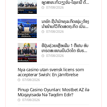
ອຸດສາຫະກຳວຽງຈັນ-ໄຊທານີ ຕັ້ງ
ເປົ້າດຶງທຶນ 150 ລ້ານໂດລາ, ສ້າງ
07/08/2026
ວຽກ 5.000 ຕຳແໜ່ງ
ນາຍົກ ຊີ້ນຳນັກທຸລະກິດໜຸ່ມ ຕ້ອງ
ນຳໜ້າແກ້ວິກິດເສດຖະກິດ ເນັ້ນດຶງ
ທຶນສາກົນ, ຫັນສູ່ດິຈິຕອນ
07/08/2026
ຍີ່ປຸ່ນຊ່ວຍເຫຼືອເພີ່ມ 1 ຕື້ເຢນ ອັບ
ເກຣດສະໜາມບິນວັດໄຕ ຮັບຮອງ
ການເຕີບໂຕ
07/08/2026
Nya casino utan svensk licens som
accepterar Swish: En jämförelse
07/08/2026
Pinup Casino Oyunları: Mostbet AZ ilə
Müqayisədə Nə Təqdim Edir?
07/08/2026