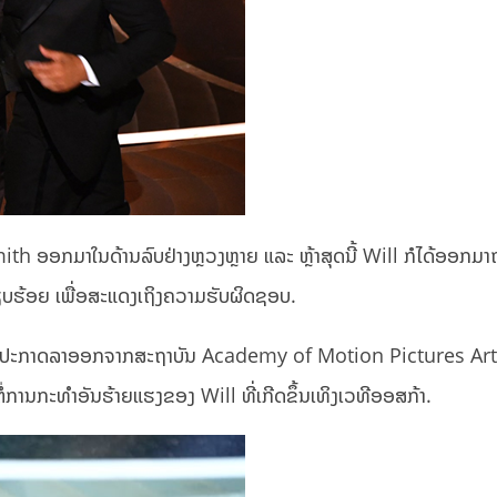
 Smith ອອກມາໃນດ້ານລົບຢ່າງຫຼວງຫຼາຍ ແລະ ຫຼ້າສຸດນີ້ Will ກໍໄດ້ອອກມາ
ບຮ້ອຍ ເພື່ອສະແດງເຖິງຄວາມຮັບຜິດຊອບ.
ງການປະກາດລາອອກຈາກສະຖາບັນ Academy of Motion Pictures Ar
່ການກະທຳອັນຮ້າຍແຮງຂອງ Will ທີ່ເກີດຂຶ້ນເທິງເວທີອອສກ້າ.