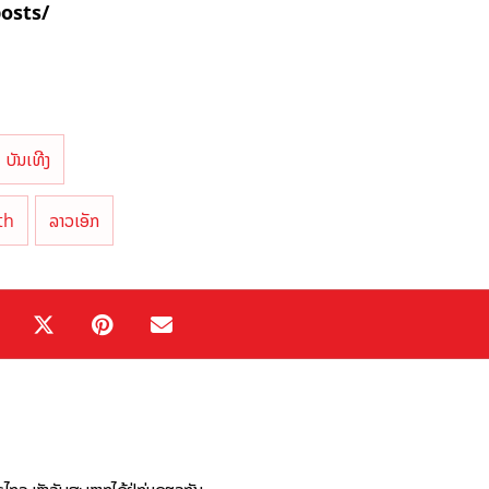
posts/
ບັນເທີງ
th
ລາວເອັກ