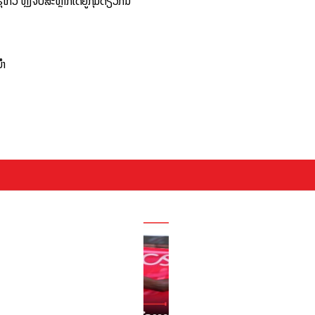
ໄກວ ຫຼັງຈັບສະຫຼາກໄດ້ຢູ່ກຸ່ມດຽວກັນ
ນຳ