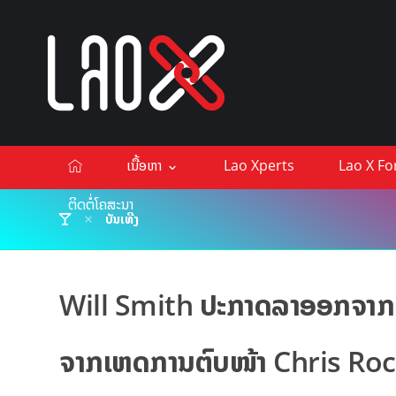
ເນື້ອຫາ
Lao Xperts
Lao X F
ຕິດຕໍ່ໂຄສະນາ
ບັນເທີງ
Will Smith ປະກາດລາອອກຈາກ ສ
ຈາກເຫດການຕົບໜ້າ Chris Ro