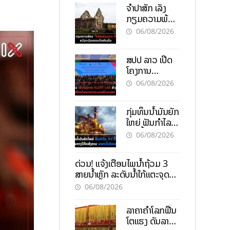
ຈຳປາສັກ ເລັ່ງ
ກຽມຄວາມພ້ອມ
“ປີທ່ອງທ່ຽວ
06/08/2026
ລາວ-ຈີນ 2027”
ຫວັງກະຕຸ້ນ
ສປປ ລາວ ເປີດ
ເສດຖະກິດ
ໂຄງການ
ທ້ອງຖິ່ນ
ALERT-LAO
06/08/2026
ສ້າງຕາໜ່າງ
ເຕືອນໄພພະຍາດ
ກຸ່ມທຶນນ້ຳມັນຍັກ
ລະບາດທົ່ວ
ໃຫຍ່ ຟັນກຳໄລ
ປະເທດ
93 ຕື້ໂດລາ
06/08/2026
ທ່າມກາງວິກິດ
ສົງຄາມ ລາຄາ
ດ່ວນ! ແຈ້ງເຕືອນໄພນໍ້າຖ້ວມ 3
ນໍ້າມັນແພງ
ສາຍນໍ້າຫຼັກ ລະດັບນໍ້າໃກ້ແຕະຈຸດ
ອັນຕະລາຍ
06/08/2026
ລາຄາຄຳໂລກຟື້ນ
ໂຕແຮງ ດັນລາຄາ