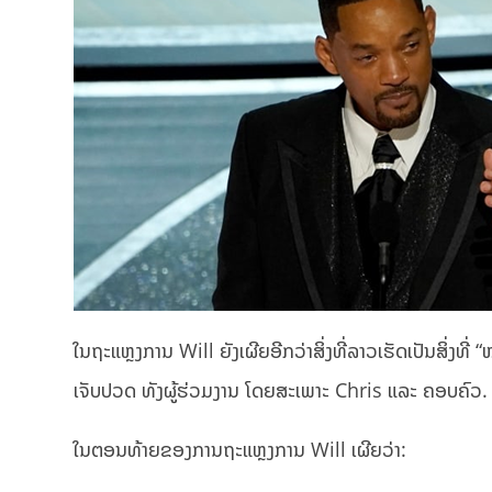
ໃນຖະແຫຼງການ Will ຍັງເຜີຍອີກວ່າສິ່ງທີ່ລາວເຮັດເປັນສິ່ງທີ່ 
ເຈັບປວດ ທັງຜູ້ຮ່ວມງານ ໂດຍສະເພາະ Chris ແລະ ຄອບຄົວ.
ໃນຕອນທ້າຍຂອງການຖະແຫຼງການ Will ເຜີຍວ່າ: