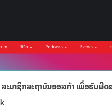
orum
ວິດີໂອ
Podcasts
Events
ກ
ະມາຊິກສະຖາບັນອອສກ້າ ເພື່ອຮັບຜິ
ck