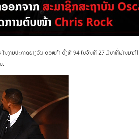
ນງານປະກາດຮາງວັນ ອອສກ້າ ຄັ້ງທີ 94 ໃນວັນທີ 27 ມີນາທີ່ຜ່ານມາກໍໄດ
ນ.