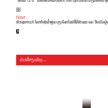
“ແຄ້ນນີ້ 12 ປີ” ນາຍົກສະມາຄົມບານເຕະ ການາ ປຸກໃຈນັກເຕະກຽມເອົາຄືນ ອຸຣຸ
Next
ຣັດເຊຍກ່າວວ່າ ໂລກກຳລັງເຂົ້າສູ່ລະບຽບໂລກໃໝ່ທີ່ມີຣັດເຊຍ ແລະ ຈີນເປັນຜູ້
ຂ່າວທີ່ກ່ຽວຂ້ອງ ...