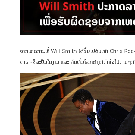
ຈາກເຫດການທີ່ Will Smith ໄດ້ຂຶ້ນໄປຕົບໜ້າ Chris Rock ໃ
ດາຣາ-ສິລະປິນໃນງານ ແລະ ຄົນທົ່ວໂລກຕ່າງກໍຕົກໃຈໄປຕາມໆກັ