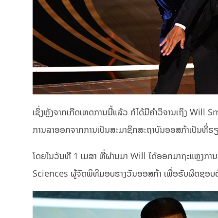
ເຊິ່ງຫຼັງຈາກເກີດເຫດການນີ້ແລ້ວ ກໍໄດ້ມີຄຳວິຈານເຖິງ Will
ການລາອອກຈາກການເປັນສະມາຊິກສະຖາບັນອອສກ້າເປັນທີ່ຮຽ
ໂດຍໃນວັນທີ 1 ເມສາ ທີ່ຜ່ານມາ Will ໄດ້ອອກມາຖະແຫຼ
Sciences ຜູ້ຈັດພິທີມອບຮາງວັນອອສກ້າ ເພື່ອຮັບຜິດຊອບຕໍ