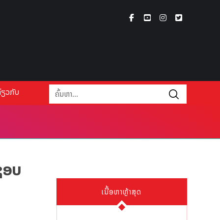
່ຽວກັບ
ດຊອບ
ເນື້ອຫາຫຼ້າສຸດ