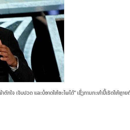
“ໜ້າຕົກໃຈ ເຈັບປວດ ແລະບໍ່ອາດໃຫ້ອະໄພໄດ້” ເຊິ່ງການກະທໍານີ້ເຮັດໃຫ້ຫຼາຍ