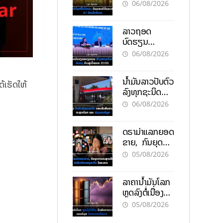
ຄຳໃນລາວທະລຸ
06/08/2026
47 ລ້ານກີບຕໍ່
ບາດ
ລາວຖອດ
ບົດຮຽນ
ຫວຽດນາມ ສ້າງ
06/08/2026
ເສດຖະກິດເປັນ
ເຈົ້າຕົນເອງ ກ້າວສູ່
ນໍ້າມັນລາວປັບຕົວ
ເປົ້າໝາຍ 2035
້ເຮັດໃຫ້
ລົງທຸກຊະນິດ
ຕອບຮັບສັນຍານ
06/08/2026
ບວກຈາກຕະຫຼາດ
ໂລກ ແລະ ຊ່ອງ
ດຣາມ່າແລກຍອດ
ແຄບຮໍມູສ
ຂາຍ, ກົນຍຸດ
ການຕະຫຼາດສີ
05/08/2026
ເທົາ ຢາພິດ
ທຳລາຍທຸລະກິດ
ລາຄານ້ຳມັນໂລກ
ໄລຍະຍາວ
ຫຼຸດລົງຕໍ່ເນື່ອງ
ຮັບສັນຍານບວກ
05/08/2026
ຊ່ອງແຄບຮໍມຸສ