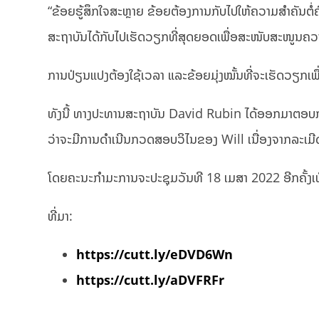
“ຂ້ອຍຮູ້ສຶກໃຈສະຫຼາຍ ຂ້ອຍຕ້ອງການກັບໄປໃຫ້ຄວາມສຳຄັນຕໍ
ສະຖາບັນໄດ້ກັບໄປເຮັດວຽກທີ່ສຸດຍອດເພື່ອສະໜັບສະໜູນຄວາມ
ການປ່ຽນແປງຕ້ອງໃຊ້ເວລາ ແລະຂ້ອຍມຸ່ງໝັ້ນທີ່ຈະເຮັດວຽກເພື່
ທັງນີ້ ທາງປະທານສະຖາບັນ David Rubin ໄດ້ອອກມາຕອບກ
ວ່າຈະມີການດຳເນີນກວດສອບວິໄນຂອງ Will ເນື່ອງຈາກລະ
ໂດຍຄະນະກຳມະການຈະປະຊຸມວັນທີ 18 ເມສາ 2022 ອີກຄັ້ງເພື່
ທີ່ມາ:
https://cutt.ly/eDVD6Wn
https://cutt.ly/aDVFRFr