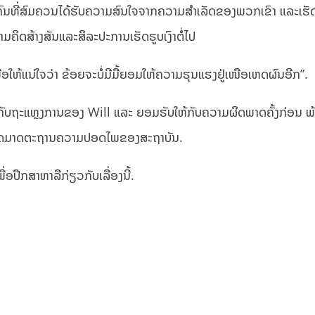
່ຄົນທີ່ສົມຄວນໄດ້ຮັບຄວາມສົນໃຈຈາກຄວາມສຳເລັດຂອງພວກເຂົາ ແລະເຮັດ
ຄິດສ້າງສັນແລະສິລະປະການເຮັດຮູບເງົາຕໍ່ໄປ
ອໃຫ້ແນ່ໃຈວ່າ ຂ້ອຍຈະບໍ່ມີມື້ຍອມໃຫ້ຄວາມຮຸນແຮງຢູ່ເໜືອເຫດຜົນອີກ”.
ັບຖະແຫຼງການຂອງ Will ແລະ ຍອມຮັບໃຫ້ກັບຄວາມຜິດພາດຄັ້ງກ່ອນ ພ
ເມີດມາດຕະຖານຄວາມປອດໄພຂອງສະຖາບັນ.
ອປຶກສາຫາລືກ່ຽວກັບເລື່ອງນີ້.