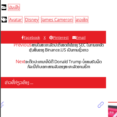
ບັນເທີງ
Avatar
Disney
James Cameron
ລາວເອັກ
Facebook
X
Pinterest
Email
Previous
ສານໃນສະຫະລັດປະຕິເສດຄຳຂໍຂອງ SEC ໃນການອາຍັດ
ຊັບສິນຂອງ Binance.US ເປັນການຊົ່ວຄາວ
Next
ອະດີດປະທານາທິບໍດີ Donald Trump ບໍ່ຍອມຮັບຜິດ
ກໍລະນີເກັບເອກະສານລັບຂອງສະຫະລັດອາເມຣິກາ
ຂ່າວທີ່ກ່ຽວຂ້ອງ ...