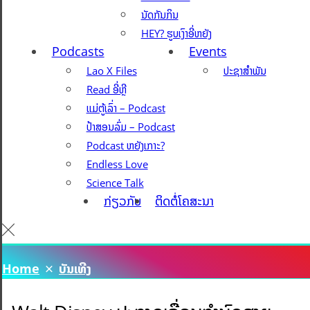
ນັດກັນກິນ
HEY? ຮູບເງົາອີ່ຫຍັງ
Podcasts
Events
Lao X Files
ປະຊາສຳພັນ
Read ອີ່ຫຼີ
ແມ່ຕູ້ເລົ່າ – Podcast
ປ້າສອນລົ່ມ – Podcast
Podcast ຫຍັງເກາະ?
Endless Love
Science Talk
ກ່ຽວກັບ
ຕິດຕໍ່ໂຄສະນາ
Home
ບັນເທີງ