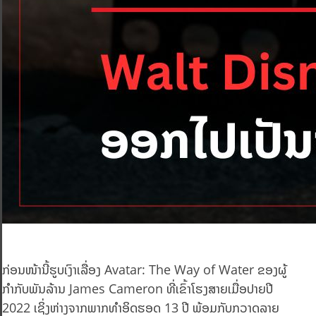
ກ່ອນໜ້ານີ້ຮູບເງົາເລື່ອງ Avatar: The Way of Water ຂອງຜູ້
ກຳກັບພັນລ້ານ James Cameron ທີ່ເຂົ້າໂຮງສາຍເມື່ອປາຍປີ
2022 ເຊິ່ງຫ່າງຈາກພາກທຳອິດຮອດ 13 ປີ ພ້ອມກັບກວາດລາຍ