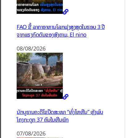
FAO ຊີ້ ລາຄາອາຫານໂລກພຸ່ງສູງສຸດໃນຮອບ 3 ປີ
ຈາກແຮງກົດດັນຂອງສົງຄາມ, El nino
08/08/2026
ນັກບູຮານຄະດີໄຂປິດສະໜາ “ທົ່ງໄຫຫີນ” ຫຼັງພົບ
ໂຄງກະດູກ 37 ຄົນໃນຫີນຍັກ
07/08/2026