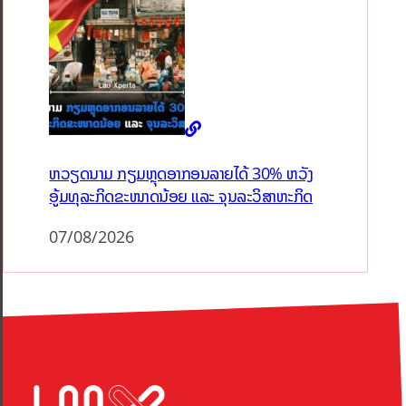
ຫວຽດນາມ ກຽມຫຼຸດອາກອນລາຍໄດ້ 30% ຫວັງ
ອູ້ມທຸລະກິດຂະໜາດນ້ອຍ ແລະ ຈຸນລະວິສາຫະກິດ
07/08/2026