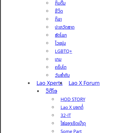
ກິນດື່ມ
ຊີວິດ
ກິລາ
ປະຫວັດສາດ
ສັດໂລກ
ໄວໜຸ່ມ
LGBTQ+
ເກມ
ຄຣິບໂຕ
ວັນສຳຄັນ
Lao Xperts
Lao X Forum
ວິດີໂອ
HOD STORY
Lao X ບອກຕໍ່
32-IT
ໃສ່ລອງເຮັດເບີງດຸ
Some Part