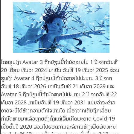
ໂດຍຮູບເງົາ Avatar 3 ຖືກປ່ຽນມື້ກຳນົດສາຍໄປ 1 ປີ ຈາກວັນທີ
20​ ເດືອນ ທັນວາ 2024 ມາເປັນ ວັນທີ 19 ທັນວາ 2025 ສ່ວນ
ຮູບເງົາ Avatar 4 ຖືກປ່ຽນມື້ກຳນົດສາຍໄປປະມານ 3 ປີ ຈາກ
ວັນທີ 18 ທັນວາ 2026 ມາເປັນວັນທີ 21 ທັນວາ 2029 ແລະ
Avatar 5 ຖືກປ່ຽນມື້ກຳນົດສາຍໄປປະມານ 2 ປີ ຈາກວັນທີ 22
ທັນວາ 2028 ມາເປັນວັນທີ 19 ທັນວາ 2031 ແມ່ນວ່າຈະຂ່າວ
ອາດຈະບໍ່ໄດ້ສ້າງຄວາມຕົກໃຈປານໃດ ເນື່ອງຈາກເຄີຍຖືກເລື່ອນ
ກຳນົດສາຍມາແລ້ວຫຼາຍຄັງຕັ້ງແຕ່ເລີ່ມເກີດພະຍາດ Covid-19
ເມື່ອຕົ້ນປີ 2020 ລວມໄປຮອດການຊະລໍການສ້າງເພື່ອພັດທະນາ