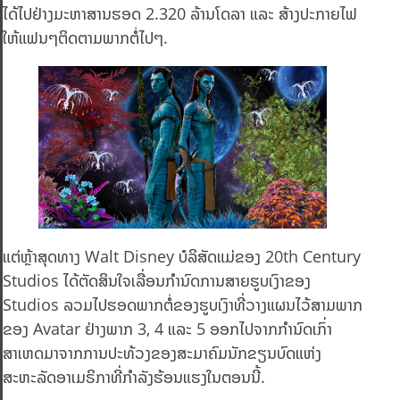
ໄດ້ໄປຢ່າງມະຫາສານຮອດ 2.320 ລ້ານໂດລາ ແລະ ສ້າງປະກາຍໄຟ
ໃຫ້ແຟນໆຕິດຕາມພາກຕໍ່ໄປໆ.
ແຕ່ຫຼ້າສຸດທາງ Walt Disney ບໍລິສັດແມ່ຂອງ 20th Century
Studios ໄດ້ຕັດສິນໃຈເລື່ອນກຳນົດການສາຍຮູບເງົາຂອງ
Studios ລວມໄປຮອດພາກຕໍ່ຂອງຮູບເງົາທີ່ວາງແຜນໄວ້ສາມພາກ
ຂອງ Avatar ຢ່າງພາກ 3,​ 4 ແລະ 5 ອອກໄປຈາກກຳນົດເກົ່າ
ສາເຫດມາຈາກການປະທ້ວງຂອງສະມາຄົມນັກຂຽນບົດແຫ່ງ
ສະຫະລັດອາເມຣິກາທີ່ກຳລັງຮ້ອນແຮງໃນຕອນນີ້.