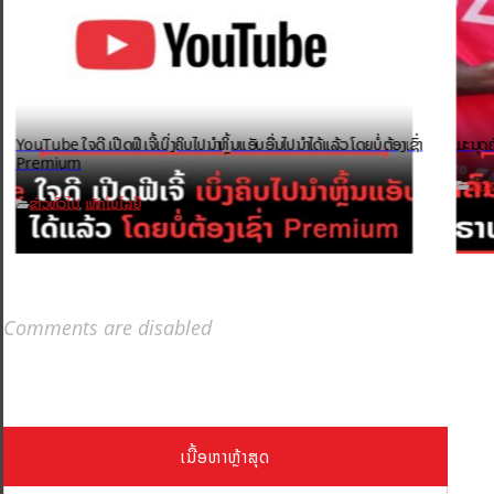
YouTube ໃຈດີ ເປີດຟີເຈີ້ເບິ່ງຄິບໄປນຳຫຼິ້ນແອັບອື່ນໄປນຳໄດ້ແລ້ວ ໂດຍບໍ່ຕ້ອງເຊົ່າ
ມະນຸດຄ
Premium
ຂ່າວ
ຂ່າວທົ່ວໄປ
ເທັກໂນໂລຢີ
,
Comments are disabled
ເນື້ອຫາຫຼ້າສຸດ