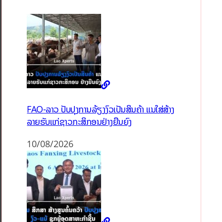
FAO-ລາວ ປັບປຸງການລ້ຽງງົວເປັນສິນຄ້າ ແນໃສ່ສ້າງ
ລາຍຮັບແກ່ຊາວກະສິກອນຢ່າງຍືນຍົງ
10/08/2026