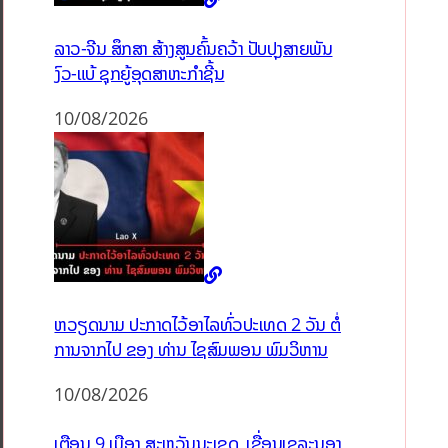
ລາວ-ຈີນ ສຶກສາ ສ້າງສູນຄົ້ນຄວ້າ ປັບປຸງສາຍພັນ
ງົວ-ແບ້ ຊຸກຍູ້ອຸດສາຫະກຳຊີ້ນ
10/08/2026
ຫວຽດນາມ ປະກາດໄວ້ອາໄລທົ່ວປະເທດ 2 ວັນ ຕໍ່
ການຈາກໄປ ຂອງ ທ່ານ ໄຊສົມພອນ ພົມວິຫານ
10/08/2026
ເຕືອນ 9 ເມືອງ ສະຫວັນນະເຂດ, ເຂື່ອນເຊລະນອງ