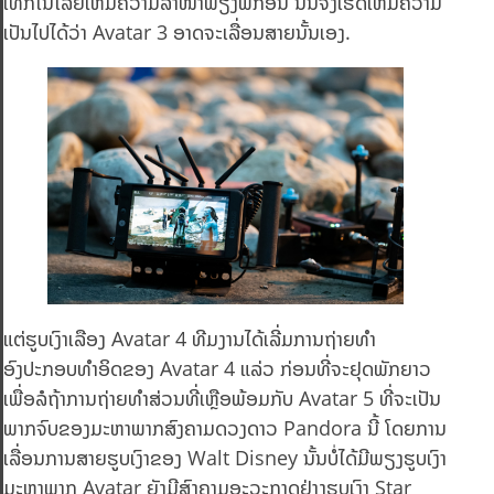
ເທັກໂນໂລຢີໃຫ້ມີຄວາມລ້ຳໜ້າພຽງພໍກ່ອນ ນັ້ນຈຶ່ງເຮັດໃຫ້ມີຄວາມ
ເປັນໄປໄດ້ວ່າ Avatar 3 ອາດຈະເລື່ອນສາຍນັ້ນເອງ.
ແຕ່ຮູບເງົາເລືອງ Avatar 4 ທີມງານໄດ້ເລີ່ມການຖ່າຍທຳ
ອົງປະກອບທຳອິດຂອງ Avatar 4 ແລ່ວ ກ່ອນທີ່ຈະຢຸດພັກຍາວ
ເພື່ອລໍຖ້າການຖ່າຍທຳສ່ວນທີ່ເຫຼືອພ້ອມກັບ Avatar 5 ທີ່ຈະເປັນ
ພາກຈົບຂອງມະຫາພາກສົງຄາມດວງດາວ Pandora ນີ້ ໂດຍການ
ເລື່ອນການສາຍຮູບເງົາຂອງ Walt Disney ນັ້ນບໍ່ໄດ້ມີພຽງຮູບເງົາ
ມະຫາພາກ Avatar ຍັງມີສົງຄາມອະວະກາດຢ່າງຮູບເງົາ Star