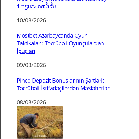
1 ກຽມລະບາຍນ້ຳລົ້ນ
10/08/2026
Mostbet Azərbaycanda Oyun
Taktikaları: Təcrübəli Oyunçulardan
İpuçları
09/08/2026
Pinco Depozit Bonuslarının Şərtləri:
Təcrübəli İstifadəçilərdən Məsləhətlər
08/08/2026