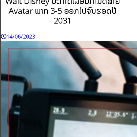
Walt Disney ປະກາດເລື່ອນກຳນົດສາຍ
Avatar ພາກ 3-5 ອອກໄປຈົນຮອດປີ
2031
14/06/2023