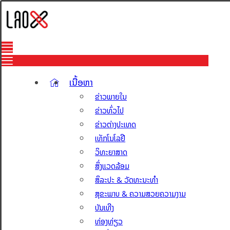
ເນື້ອຫາ
ຂ່າວພາຍໃນ
ຂ່າວທົ່ວໄປ
ຂ່າວຕ່າງປະເທດ
ເທັກໂນໂລຢີ
ວິທະຍາສາດ
ສິ່ງແວດລ້ອມ
ສິລະປະ & ວັດທະນະທຳ
ສຸຂະພາບ & ຄວາມສວຍຄວາມງາມ
ບັນເທີງ
ທ່ອງທ່ຽວ