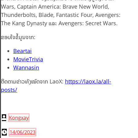
Wars, Captain America: Brave New World,
Thunderbolts, Blade, Fantastic Four, Avengers:
The Kang Dynasty ແລະ Avengers: Secret Wars.
ຂອບໃຈຂໍ້ມູນຈາກ:
Beartai
MovieTrivia
Wannasin
ຕິດຕາມຂ່າວທັງໝົດຈາກ LaoX:
https://laox.la/all-
posts/
Kongxay
14/06/2023