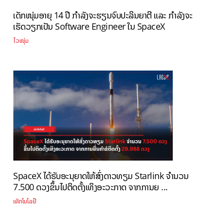
ເດັກໜຸ່ມອາຍຸ 14 ປີ ກຳລັງຈະຮຽນຈົບປະລິນຍາຕີ ແລະ ກຳລັງຈະ
ເຮັດວຽກເປັນ Software Engineer ໃນ SpaceX
ໄວໜຸ່ມ
SpaceX ໄດ້ຮັບອະນຸຍາດໃຫ້ສົ່ງດາວທຽມ Starlink ຈໍານວນ
7.500 ດວງຂຶ້ນໄປຕິດຕັ້ງເທິງອະວະກາດ ຈາກການຍ ...
ເທັກໂນໂລຢີ