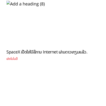
SpaceX ເປີດໃຫ້ບໍລິການ Internet ຜ່ານດາວທຽມແລ້ວ.
ເທັກໂນໂລຢີ