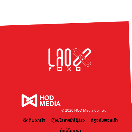
© 2020 HOD Media Co., Ltd.
ຕິດຕໍ່ພວກເຮົາ
ເງື່ອນໄຂການນຳໃຊ້ຂ່າວ
ກ່ຽວກັບພວກເຮົາ
ຕິດຕໍ່ໂຄສະນາ