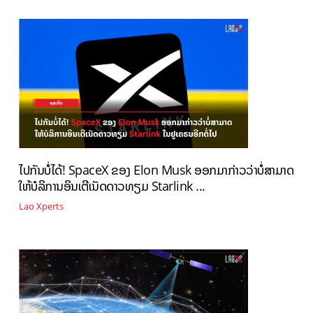
ໄປກັນບໍ່ໄດ້! SpaceX ຂອງ Elon Musk ອອກມາກ່າວວ່າບໍ່ສາມາດ
ໃຫ້ບໍລິການອິນເຕີເນັດດາວທຽມ Starlink ...
Lao Xperts