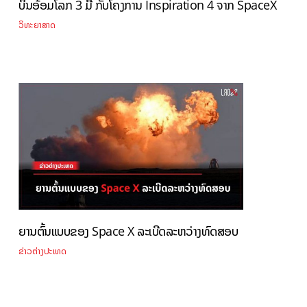
ບິນອ້ອມໂລກ 3 ມື້ ກັບໂຄງການ Inspiration 4 ຈາກ SpaceX
ວິທະຍາສາດ
ຍານຕົ້ນແບບຂອງ Space X ລະເບີດລະຫວ່າງທົດສອບ
ຂ່າວຕ່າງປະເທດ