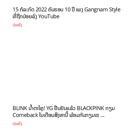
15 ກໍລະກົດ 2022 ຄົບຮອບ 10 ປີ ເພງ Gangnam Style
ທີ່ຖືກປ່ອຍລົງ YouTube
ບັນເທີງ
BLINK ນ້ຳຕາໄຫຼ! YG ຢືນຢັນແລ້ວ BLACKPINK ກຽມ
Comeback ໃນເດືອນສິງຫານີ້ ພ້ອມກັບກຽມເຮ ...
ບັນເທີງ