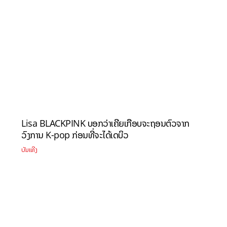
Lisa BLACKPINK ບອກວ່າເຄີຍເກືອບຈະຖອນຕົວຈາກ
ວົງການ K-pop ກ່ອນທີ່ຈະໄດ້ເດບິວ
ບັນເທີງ