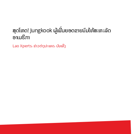
ສຸດໂຫດ! Jungkook ຜູ້ເພີ່ມຍອດຂາຍນົມໃຫ້ສະຫະລັດ
ອາເມຣິກາ
,
,
Lao Xperts
ຂ່າວຕ່າງປະເທດ
ບັນເທີງ