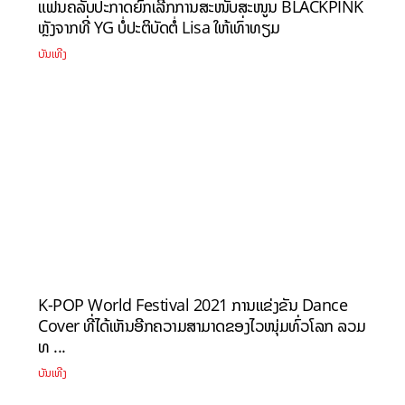
ແຟນຄລັບປະກາດຍົກເລີກການສະໜັບສະໜູນ BLACKPINK
ຫຼັງຈາກທີ່ YG ບໍ່ປະຕິບັດຕໍ່ Lisa ໃຫ້ເທົ່າທຽມ
ບັນເທີງ
K-POP World Festival 2021 ການແຂ່ງຂັນ Dance
Cover ທີ່ໄດ້ເຫັນອີກຄວາມສາມາດຂອງໄວໜຸ່ມທົ່ວໂລກ ລວມ
ທ ...
ບັນເທີງ