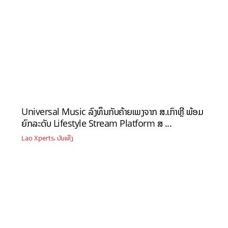
Universal Music ລົງທຶນກັບຄ້າຍເພງຈາກ ສ.ເກົາຫຼີ ພ້ອມ
ຍົກລະດັບ Lifestyle Stream Platform ສ ...
,
Lao Xperts
ບັນເທີງ