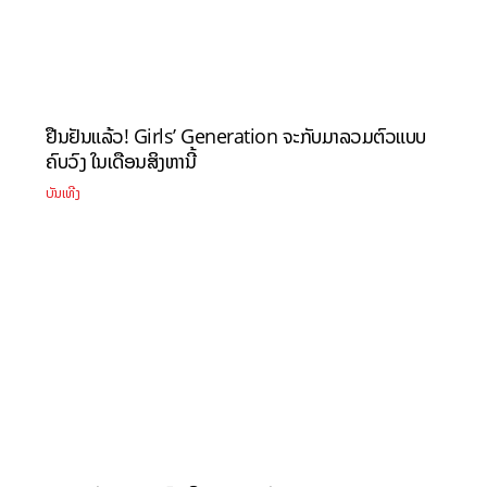
ຢືນຢັນແລ້ວ! Girls’ Generation ຈະກັບມາລວມຕົວແບບ
ຄົບວົງ ໃນເດືອນສິງຫານີ້
ບັນເທີງ