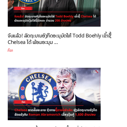
ຈົບແລ້ວ! ລັດຖະບານອັງກິດອະນຸມັດໃຫ້ Todd Boehly ເຂົ້າຊື້
Chelsea ໄດ້ ພ້ອມອະນຸມ ...
ກິລາ