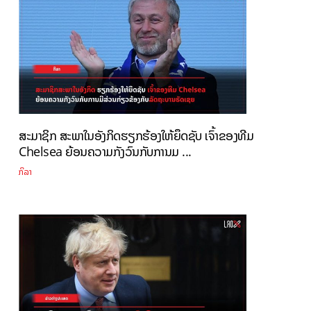
ສະມາຊິກ ສະພາໃນອັງກິດຮຽກຮ້ອງໃຫ້ຍຶດຊັບ ເຈົ້າຂອງທີມ
Chelsea ຍ້ອນຄວາມກັງວົນກັບການມ ...
ກິລາ