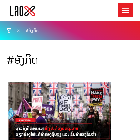
#ອັງກິດ
#ອັງກິດ