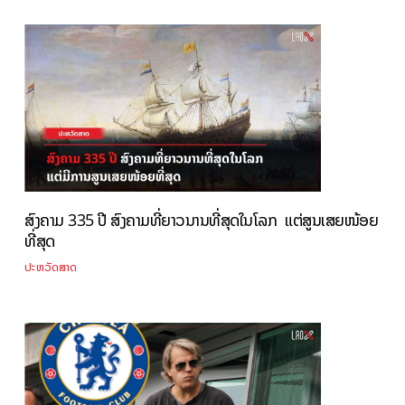
ສົງຄາມ 335 ປີ ສົງຄາມທີ່ຍາວນານທີ່ສຸດໃນໂລກ ແຕ່ສູນເສຍໜ້ອຍ
ທີ່ສຸດ
ປະຫວັດສາດ