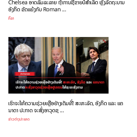
Chelsea ອາດລົ້ມລະລາຍ ຖ້າການຊື້ຂາຍບໍ່ສຳເລັດ ຫຼັງລັດຖະບານ
ອັງກິດ ຂັດແຍ້ງກັບ Roman ...
ກິລາ
ເຮົາຈະໃຫ້ຄວາມຊ່ວຍເຫຼືອຢ່າງເຕັມທີ່! ສະຫະລັດ, ອັງກິດ ແລະ ແຄ
ນາດາ ປະກາດ ຈະສົ່ງອາວຸດຊ ...
ຂ່າວຕ່າງປະເທດ