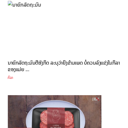
ນາຍົກລັດຖະມົນຕີອັງກິດ ລະບຸວ່າຍິງຂ້າມເພດ ບໍ່ຄວນລົງແຂ່ງໃນກິລາ
ຂອງແມ່ຍ ...
ກິລາ