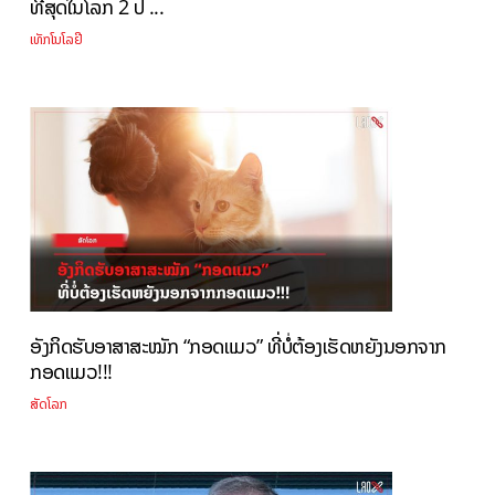
ທີ່ສຸດໃນໂລກ 2 ປ ...
ເທັກໂນໂລຢີ
ອັງກິດຮັບອາສາສະໝັກ “ກອດແມວ” ທີ່ບໍ່ຕ້ອງເຮັດຫຍັງນອກຈາກ
ກອດແມວ!!!
ສັດໂລກ