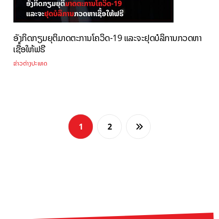
ອັງກິດກຽມຍຸຕິມາດຕະການໂຄວິດ-19 ແລະຈະຢຸດບໍລິການກວດຫາ
ເຊື້ອໃຫ້ຟຣີ
ຂ່າວຕ່າງປະເທດ
1
2