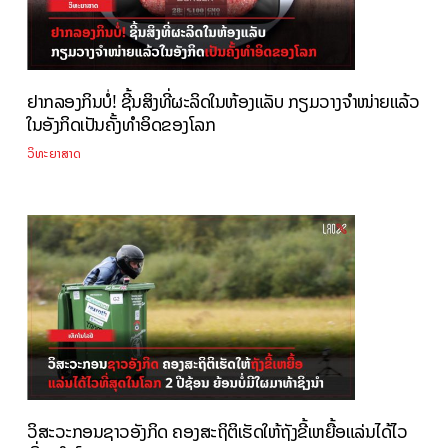
ຢາກລອງກິນບໍ່! ຊີ້ນສິງທີ່ຜະລິດໃນຫ້ອງແລັບ ກຽມວາງຈຳໜ່າຍແລ້ວ
ໃນອັງກິດເປັນຄັ້ງທຳອິດຂອງໂລກ
ວິທະຍາສາດ
ວິສະວະກອນຊາວອັງກິດ ຄອງສະຖິຕິເຮັດໃຫ້ຖັງຂີ້ເຫຍື້ອແລ່ນໄດ້ໄວ