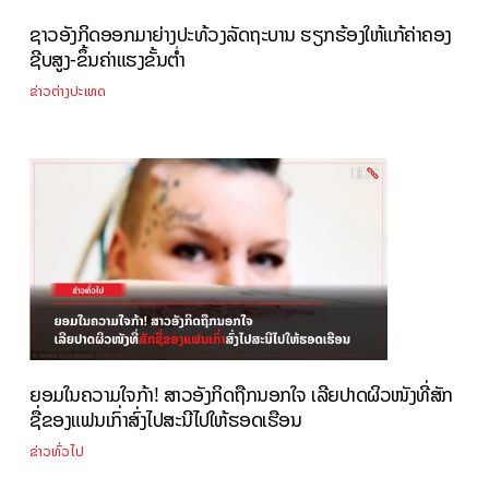
ຊາວອັງກິດອອກມາຍ່າງປະທ້ວງລັດຖະບານ ຮຽກຮ້ອງໃຫ້ແກ້ຄ່າຄອງ
ຊີບສູງ-ຂຶ້ນຄ່າແຮງຂັ້ນຕໍ່າ
ຂ່າວຕ່າງປະເທດ
ຍອມໃນຄວາມໃຈກ້າ! ສາວອັງກິດຖືກນອກໃຈ ເລີຍປາດຜິວໜັງທີ່ສັກ
ຊື່ຂອງແຟນເກົ່າສົ່ງໄປສະນີໄປໃຫ້ຮອດເຮືອນ
ຂ່າວທົ່ວໄປ