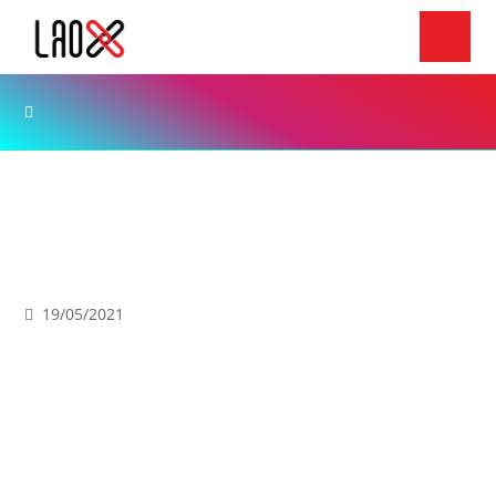
ເທັກໂນໂລຢີ
Sharp ເປີດຕົວ Aquos R6 ສະມາດໂຟນພ້ອມເຊັນເຊີກ້ອງ
ຂະໜາດ 1 ນິ້ວ ຮຸ່ນທຳອິດຂອງໂລກ
19/05/2021