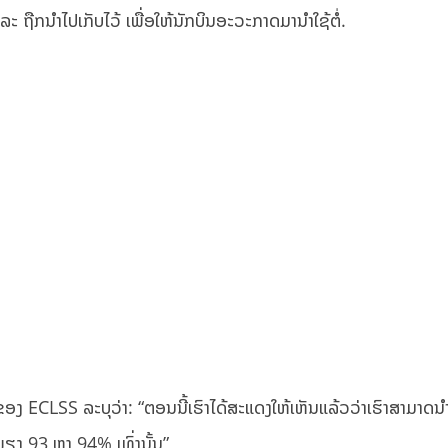
ລະ ຖືກນຳໄປເກັບໄວ້ ເພື່ອໃຫ້ນັກບິນອະວະກາດມານຳໃຊ້ຕໍ່.
ງ ECLSS ລະບຸວ່າ: “ຕອນນີ້ເຮົາໄດ້ສະແດງໃຫ້ເຫັນແລ້ວວ່າເຮົາສາມາດນໍາ
ພຽງ 93 ຫາ 94% ເທົ່ານັ້ນ”