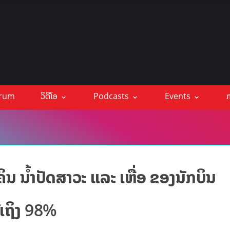
orum
ວິດີໂອ
Podcasts
Events
ກ
ນ ນໍ້າປັດສາວະ ແລະ ເຫື່ອ ຂອງນັກບິນ
ດ້ເຖິງ 98%