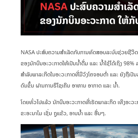
NASA ປະສົບຄວາມສຳເລັດກັບການທົດສອບລະບົບຊ່ວຍຊີວິດຂັ້
ຂອງນັກບິນອະວະກາດໃຫ້ເປັນນໍ້າດື່ມ ແລະ ນໍ້າໃຊ້ໄດ້ເຖິງ 98%
ສຳລັບພາລະກິດໃນອະວະກາດທີ່ມີວົງໂຄຈອນຕໍ່າ ແລະ ຍັງຖືເປັນ
ດົນຂຶ້ນ ຜ່ານການຣີໄຊເຄິນ ອາຫານ ອາກາດ ແລະ ນໍ້າ.
ໂດຍທົ່ວໄປແລ້ວ ນັກບິນອະວະກາດທີ່ເຮັດພາລະກິດ ເທິງອະວະກາດຕ
ຂະອະນາໄມ ເຊັ່ນ ຖູແຂ້ວ, ອາບນໍ້າ ແລະ ອື່ນໆ.