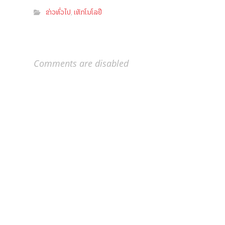
ຂ່າວທົ່ວໄປ
ເທັກໂນໂລຢີ
,
Comments are disabled