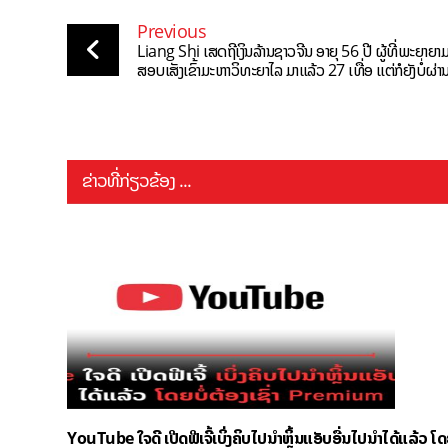
Previous
Liang Shi ເສດຖີເງິນລ້ານຊາວຈີນ ອາຍຸ 56 ປີ ຜູ້ທີ່ພະຍາຍາ
ສອບເສັງເຂົ້າມະຫາວິທະຍາໄລ ມາແລ້ວ 27 ເທື່ອ ແຕ່ກໍຍັງບໍ່ຜ່າ
ຂ່າວທີ່ກ່ຽວຂ້ອງ ...
YouTube ໃຈດີ ເປີດຟີເຈີ້ເບິ່ງຄິບໄປນຳຫຼິ້ນແອັບອື່ນໄປນຳໄດ້ແລ້ວ ໂ