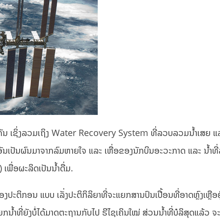
ນ ເຊິ່ງລວມເຖິງ Water Recovery System ທີ່ລວບລວມນໍ້າເສຍ ແລະ
 ອັນເປັນຜົນມາຈາກລົມຫາຍໃຈ ແລະ ເຫື່ອຂອງນັກບິນອະວະກາດ ແລະ ນໍ້າ
ື່ອຜະລິດເປັນນໍ້າດື່ມ.
່ອງປະຕິກອນ ແບບ ເລັ່ງປະຕິກິລິຍາທີ່ຈະແຍກສານປົນເປື້ອນທີ່ອາດຫຼົງເຫຼືອ
້າທີ່ຍັງບໍ່ໄດ້ມາດຕະຖານກັບໄປ ຣີໄຊເຄິນໃໝ່ ສ່ວນນໍ້າທີ່ບໍລິສຸດແລ້ວ ຈະ