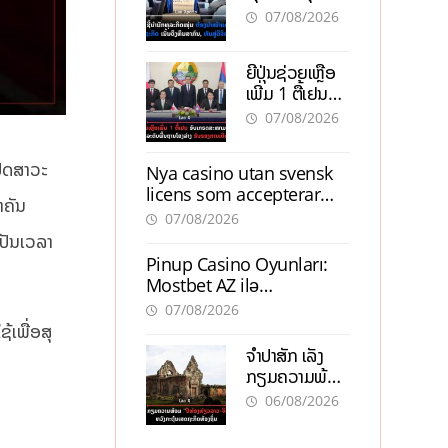
ຕ້ອງນຳໜ້າແກ້
ຕຳແໜ່ງ
07/08/2026
ວິກິດເສດຖະກິດ
ເນັ້ນດຶງທຶນ
ຍີ່ປຸ່ນຊ່ວຍເຫຼືອ
ສາກົນ, ຫັນສູ່ດິຈິ
ເພີ່ມ 1 ຕື້ເຢນ
ຕອນ
ອັບເກຣດ
07/08/2026
ສະໜາມບິນວັດ
ໄຕ ຮັບຮອງການ
ປັດສາວະ
Nya casino utan svensk
ເຕີບໂຕ
licens som accepterar
ຳຄັນ
Swish: En jämförelse
07/08/2026
ເປັນເວລາ
Pinup Casino Oyunları:
Mostbet AZ ilə
Müqayisədə Nə Təqdim
07/08/2026
Edir?
້ເພື່ອສຸ
ຈຳປາສັກ ເລັ່ງ
ກຽມຄວາມພ້ອມ
“ປີທ່ອງທ່ຽວ
06/08/2026
ລາວ-ຈີນ 2027”
ຫວັງກະຕຸ້ນ