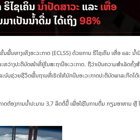
ນພື້ນທາງເທິງອະວະກາດ (ECLSS) ດ້ວຍການ ຣີໄຊເຄິນ ເຫື່ອ ແລະ ນໍ້າ
 ລະຫວ່າງປະຕິບັດໜ້າທີ່ຢູ່ໃນສະຖານີອະວະກາດ. ຖືວ່າເປັນຄວາມສຳເລັດຄັ້ງສ
ລະບົບຊ່ວຍຊີວິດພື້ນຖານທີ່ເຮັດໃຫ້ນັກບິນອະວະກາດປະຕິບັດພາລະກິດໄດ້
້ອງການນໍ້າປະມານ 3,7 ລິດຕໍ່ມື້ ເພື່ອໃຊ້ໃນການດື່ມ ກຽມອາຫານ ຫຼື ໃຊ