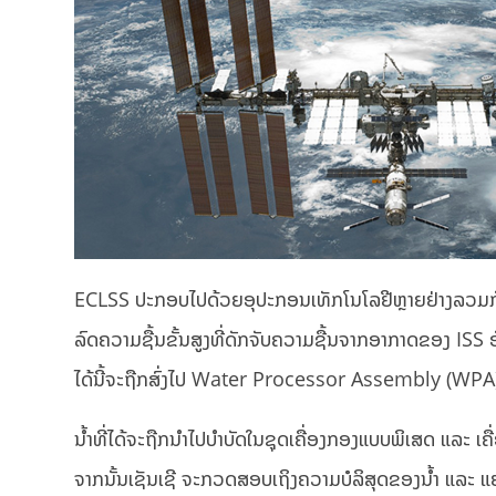
ECLSS ປະກອບໄປດ້ວຍອຸປະກອນເທັກໂນໂລຢີຫຼາຍຢ່າງລວມກັ
ລົດຄວາມຊື້ນຂັ້ນສູງທີ່ດັກຈັບຄວາມຊື້ນຈາກອາກາດຂອງ ISS
ໄດ້ນີ້ຈະຖືກສົ່ງໄປ Water Processor Assembly (WPA) ເພ
ນໍ້າທີ່ໄດ້ຈະຖືກນຳໄປບຳບັດໃນຊຸດເຄື່ອງກອງແບບພິເສດ ແລະ ເຄື
ຈາກນັ້ນເຊັນເຊີ ຈະກວດສອບເຖິງຄວາມບໍລິສຸດຂອງນໍ້າ ແລະ ແຍກນໍ