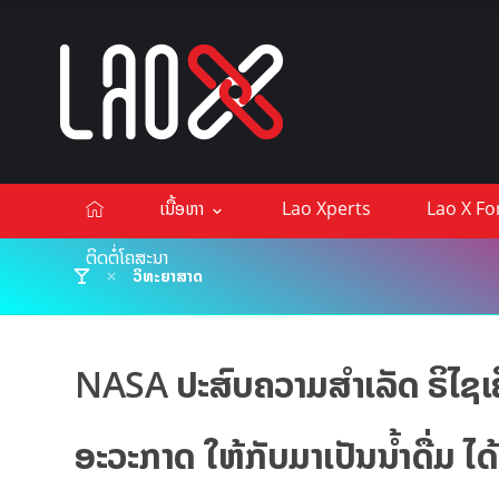
ເນື້ອຫາ
Lao Xperts
Lao X F
ຕິດຕໍ່ໂຄສະນາ
ວິທະຍາສາດ
NASA ປະສົບຄວາມສຳເລັດ ຣິໄຊເຄິ
ອະວະກາດ ໃຫ້ກັບມາເປັນນໍ້າດື່ມ ໄ