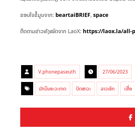
ຂອບໃຈຂໍ້ມູນຈາກ:
beartaiBRIEF
,
space
ຕິດຕາມຂ່າວທັງໝົດຈາກ LaoX:
https://laox.la/all-
V.phonepaseuth
27/06/2023
ນັກບິນອະວະກາດ
ປັດສາວະ
ລາວເອັກ
ເຫື່ອ