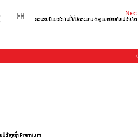
Next
ມ
ຄວນຮັບມືແນວໃດ ໃນມື້ທີ່ມິດຕະພາບ ຕ້ອງແຍກຍ້າຍກັນໄປເຕີບໂຕ
ນ
ດຍບໍ່ຕ້ອງເຊົ່າ Premium