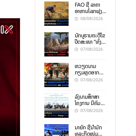
FAO ຊີ້ ລາຄາ
ອາຫານໂລກພຸ່ງ
ສູງສຸດໃນຮອບ 3
08/08/2026
ປີ ຈາກແຮງ
ກົດດັນຂອງ
ນັກບູຮານຄະດີໄຂ
ສົງຄາມ, El
ປິດສະໜາ “ທົ່ງ
nino
ໄຫຫີນ” ຫຼັງພົບ
07/08/2026
ໂຄງກະດູກ 37
ຄົນໃນຫີນຍັກ
ຫວຽດນາມ
ກຽມຫຼຸດອາກອນ
ລາຍໄດ້ 30%
07/08/2026
ຫວັງອູ້ມທຸລະກິດ
ຂະໜາດນ້ອຍ
ລົງນາມສຶກສາ
ແລະ ຈຸນລະ
ໂຄງການ ນິຄົມ
ວິສາຫະກິດ
ອຸດສາຫະກຳ
07/08/2026
ວຽງຈັນ-ໄຊທານີ
ຕັ້ງເປົ້າດຶງທຶນ
ນາຍົກ ຊີ້ນຳນັກ
150 ລ້ານໂດລາ,
ທຸລະກິດໜຸ່ມ
ສ້າງວຽກ 5.000