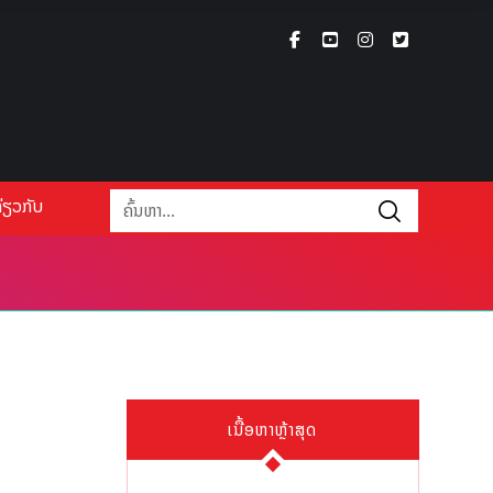
່ຽວກັບ
ເນື້ອຫາຫຼ້າສຸດ