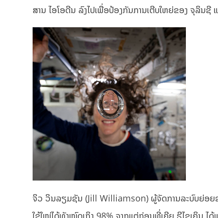
ສານ ໄອໂອດີນ ລົງໄປເພື່ອປ້ອງກັນການເຕີບໃຫຍ່ຂອງ ຈຸລິນຊີ ແ
ຈິວ ວິນລຽມຊັນ (Jill Williamson) ຜູ້ຈັດການລະບົບຍ່ອຍຂອ
ໃຊ້ໃໝ່ໄດ້ທັງໝົດເຖິງ 98% ຈາກແຕ່ກ່ອນທີ່ເຄີຍ ຣີໄຊເຄິນ ໄດ້